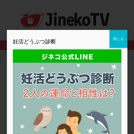
2人目妊活
2個戻し
2個移植
30代
3個移植
40代
BMI
CD138
DC胚
DFI
DHEA
E2
EMMA
査
ERPeak
FSH
FST
FTカテーテル
hCG
IMSI
MD-TESE
MRワクチン
MTHFR
NIPT
NK活性
NK細胞
閉じる
妊活どうぶつ診断
PCOS，妊活クイズ
PCPS
PFC-FD療法
PGT-A
PICSI
法
SEET法
SLE
TESE
Th検査
TORIO検査
TRIO検
グ
アスピリン
アンタゴニスト法
アンチエイジング
インスリ
ウトロゲスタン
エコー
エストラーナテープ
エストロゲン
ウフマン療法
カウンセリング
ガニレスト
カバサール
カフェ
ファ
カンジタ
クラミジア
クリニック選び
グレード
ク
ゴナールエフ
コロナウイルス
コロナワクチン
サウナ
サプ
シート法
シェーングレン症候群
ショート法
シリンジ法
ス
ステップダウン
ストレス
スプリット
セカンドオピニオン
タイミング法
タイムラプス
ダイレクト分割
タクロリムス
チ