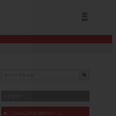
AID
ALICE
EndomeTRIO検査
L-カルニチン
OHSS
P4
PMS
PPOS法
査
ZyMot
ン抵抗性
オビドレル
イン
ロミッド
リ
クラッチ
カテゴリー
セックスレス
ョコレート嚢胞
「これからの不妊治療のポイント」