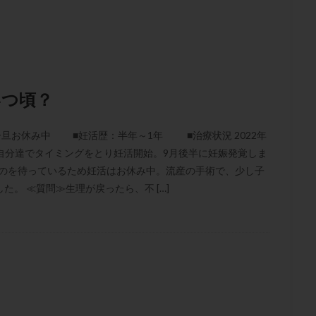
子宮内膜炎
成熟卵
抗TPO抗体
抗うつ剤
抗カルジオリピン抗
体
抗リン脂質抗体
抗核抗体
抗生剤
抗精子抗体
抗酸化
排卵出血
排卵刺激
排卵周期
排卵周期法
排卵日
排卵日
排卵痛
排卵誘発
排卵誘発剤
排卵誘発法
排卵障害
採卵
採卵数
採精
断乳
新鮮卵子
新鮮精子
新鮮胚移植
いつ頃？
更年期
月経不順
月経周期
月経困難
月経痛
未成熟卵
染色体異常
栄養素
桑実胚移植
検査
橋本病
機能性不妊
旦お休み中 ■妊活歴：半年～1年 ■治療状況 2022年
、自分達でタイミングをとり妊活開始。9月後半に妊娠発覚しま
胚率
死産
治療のやめ時
治療計画
流産
流産対策
るのを待っているため妊活はお休み中。流産の手術で、少し子
経
無痛分娩
無精子症
無頭蓋症
生活習慣
生理
生
。 ≪質問≫生理が戻ったら、不 […]
分け 妊活クイズ
甲状腺
甲状腺ホルモン
甲状腺機能不全
男
院選び
痛み
瘢痕症候群
着床
着床の検査
着床の窓
着床率
着床痛
着床障害
睡眠薬
禁欲
移植
移植の
植後
移植後の過ごし方
移植時期
稽留流産
空胞
筋膜下
質
精子凍結
精子提供
精子減少症
精子無力症
精液検査
糖質
経血量
経過措置
絨毛染色体検査
絨毛組織
絨毛膜