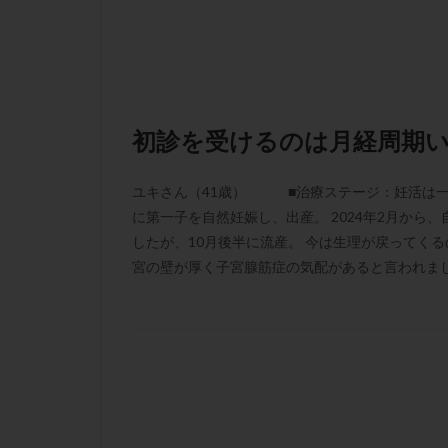
性行為
慢性
抗セントロメア抗
排卵予定日
排卵検査薬
採卵後の過ごし方
初診を受けるのは月経周期
早発卵巣不全
染色体検査
ユキさん（41歳） ■治療ステージ：妊活は一
に第一子を自然妊娠し、出産。 2024年2月から
正常胚
正常
したが、10月後半に流産。 今は生理が戻ってく
無排卵
無月
宮の壁が厚く子宮腺筋症の気配があると言われました
生理痛
産み
男性不妊
病
着床前診断
移植周期
移
精子
精子の
精索静脈瘤