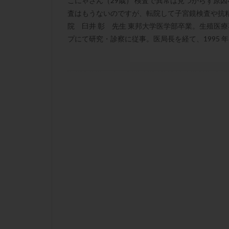
こにゃさん（29歳） 検査で異常は見つからず原
凍結卵子
凍
査はもうないのですが、転院して子宮鏡検査や抗精
出産リスク
院 臼井 彰 先生 東邦大学医学部卒業。生殖医
初診
刺激周
プにて研究・診察に従事。医局長を経て、1995 年
卵の質
卵の
卵巣の吊り上げ
卵巣機能低下
卵管留血症
双子
反復流
培養
培養士
多精子授精
妊娠率
妊娠
子宮
子宮内
子宮内膜炎
子宮外妊娠
射精障害
屈