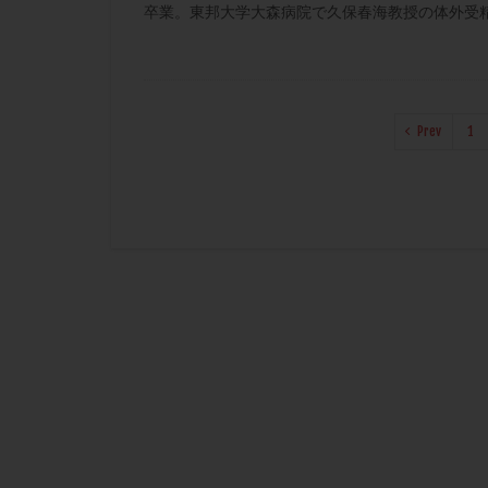
卒業。東邦大学大森病院で久保春海教授の体外受精
Prev
1