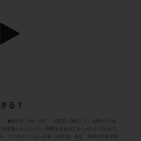
肥満
胎嚢
胎盤ポリープ
胚
胚培養
胚盤胞
胚盤胞
胚移植
腹腔鏡手術
腹腔鏡検査
膣内射精障害
膿精液症
然妊娠
自然排卵周期
自然移植周期
自費診療
良好胚
良
流改善
視床下部
貧血
貯卵
費用
転座
転院
数
通院頻度
連続採卵
運動
過分割胚
過食嘔吐
遺
残胎盤
里親
閉塞性無精子症
閉経
陰性
陽性反応
食生活
養子縁組
骨盤腹膜炎
高AMH
高FSH
高プロ
齢
高温期
高齢
高齢出産
黄体ホルモン
黄体化未破裂卵
黄体機能不全
黄体補充
検索
できる？
 ■妊活歴：1年～2年 ≪質問≫凍結している卵が2つあ
子出産後からどのくらい期間ををあけてからがいいですか？
科 リプロダクション外来 臼井 彰 先生 東邦大学医学部