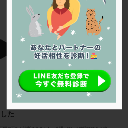
トリオ検査
トリソミー
ネフローゼ症候群
ビタミンC
ビタミ
ビブラマイシン
ピル
フーナーテスト
フェマーラ
フォ
ブライダルチェック
フラグメント
プラセンタ
プラノバール
プレコンセプション
プレドニン
プレマリン
プログラフ
プロ
プロバイオティクス
プロラクチン
ホルモン値
ホルモン投与
ホルモン補充法
ホルモン補充療法
マイクロポリープ
マルチ
メンタル
モザイク杯
モザイク胚
ラクトバチルス
ラクト
リュープリン
リュープロレリン注射
ルトラール
レコベル
バートソン
ロング法
一般不妊治療
下垂体不全
不妊
不
し方
不妊症
不妊鍼灸
不整脈
不正出血
不眠
不育
両卵管閉塞
中絶
中隔子宮
主治医変更
乏精子症
乳
二人目妊活
二段階胚移植
亜急性甲状腺炎
亜鉛
人工授精
低体重
低刺激
低年齢
低温期
体づくり
体外受精
ました
重管理
体験談
保険診療
保険適用
偽嚢胞
偽閉経療法
低下症
先進医療
免疫異常
内膜スクラッチ
再発率
再開