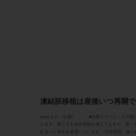
肝機能障害
胚盤胞移植
自然周期
自
融解方法
血
通院
通院回
遺残卵胞
遺
風疹
食事
高刺激
高年
黄体未破裂化卵胞
凍結胚移植は産後いつ再開
mayuさん（32歳） ■治療ステージ：その他
ります。第二子も体外受精を考えてますが、第一
なるべく早めを希望しています。 臼井医院 婦人