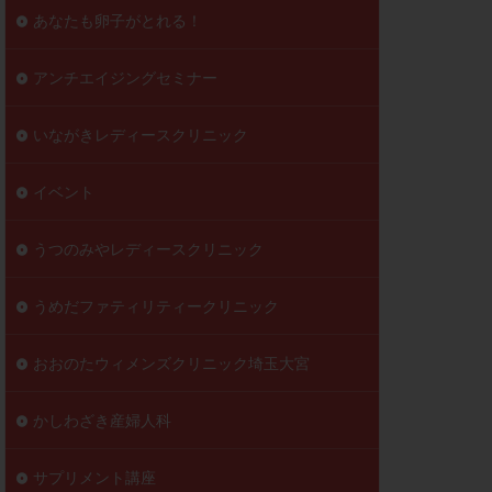
到達率
あなたも卵子がとれる！
自己注射
好胚盤胞
葉酸
アンチエイジングセミナー
透明帯除去培養
いながきレディースクリニック
伝子異常
顕微
顕微授精
イベント
ラクチン血症
胞
うつのみやレディースクリニック
うめだファティリティークリニック
おおのたウィメンズクリニック埼玉大宮
かしわざき産婦人科
サプリメント講座