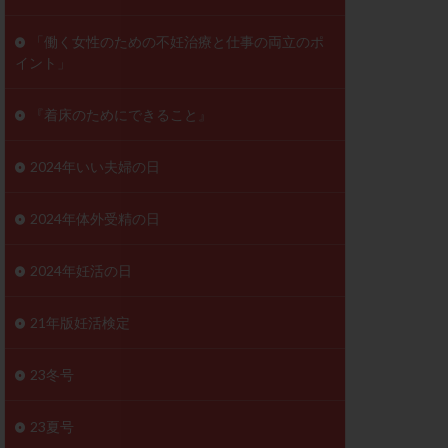
ンD
リスチム
「働く女性のための不妊治療と仕事の両立のポ
イント」
プラバノール
ゲステロン
『着床のためにできること』
ホルモン注射
ビタミン
2024年いい夫婦の日
フェリン
レトロゾール
2024年体外受精の日
妊検査
不妊治療
2024年妊活の日
症
不育症検査
がん
乳酸菌
21年版妊活検定
低AMH
体質改善
23冬号
凍結卵
23夏号