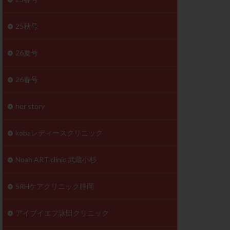
体
成分
排卵
25秋号
検査薬
26夏号
早期卵巣不全
26春号
未熟卵
正常形態率
her story
温活
漢方
理不順
生理周期
kobaレディースクリニック
性ホルモン
着床不全
Noah ART clinic 武蔵小杉
タイミング
SRHケアクリニック静岡
筋腫
粘膜下筋腫
精神安定剤
アイブイエフ詠田クリニック
下血腫