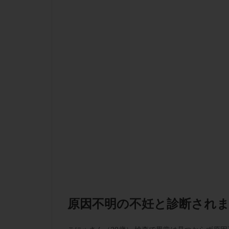
チラーヂン
ピックアップ障害
ブセレリン点鼻薬
ふりかけ法
プロテイン
ホルモン補充周期
ミトコンドリア
ラパロドリリング
レルミナ
ロ
不妊治療後の過ご
両側卵管切除術
二人目不妊
低グレード胚
原因不明の不妊と診断され
体重増加
体
先天性甲状腺機能