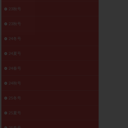
胚移植移植
23秋号
結
初期胚移植
医療保険
卵の数
23秋号
卵巣
巣機能不全
24冬号
卵管狭窄
原因不明
24夏号
受精障害
喫煙
24春号
群
多核受精
妊娠検査薬
24秋号
開
婦人科疾患
内膜受容能検査
25冬号
査
子宮収縮
25夏号
症
子宮鏡検査
障害
性感染症
25春号