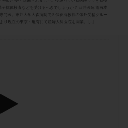
因不明の不妊と診断されました。今通っている病院でできる検
結卵移送
凍結精子
凍結胚
凍結胚盤胞
凍結胚移植
凍結
子抗体検査などを受けるべきでしょうか？ 臼井医院 亀有本
出産後
出血性黄体
分割胚
分割胚凍結
初期胚
初期胚凍
療専門医。東邦大学大森病院で久保春海教授の体外受精グルー
期
刺激方法
刺激法
前核期凍結
副作用
化学流産
より現在の東京・亀有にて産婦人科医院を開業。 […]
輸送
卵子
卵子の老化
卵子の質
卵子凍結
卵子提供
卵巣刺激
卵巣嚢腫
卵巣多孔
卵巣年齢
卵巣機能
卵
卵巣過剰刺激症候群
卵管
卵管切除
卵管卵巣膿瘍
卵管水腫
卵管通水
卵管造影
卵管造影検査
卵管閉塞
卵胞
卵質
産
反復着床不全
受精
受精卵
受精卵凍結
受精率
基礎体温
基礎体温表
変形卵
変性卵
多嚢胞性卵巣症候
夫婦生活
奇形率
妊娠
妊娠リスク
妊娠初期
妊娠判定
継続
妊娠継続率
妊活
妊活クイズ
妊活デビュー
妊活再
フローラ
子宮内細菌叢検査
子宮内膜
子宮内膜ポリープ
子宮
子宮内膜異型増殖症
子宮内膜症
子宮内膜症性嚢胞
子宮卵管造影検
子宮奇形
子宮後屈
子宮筋腫
子宮筋腫，妊活クイズ
子宮腺筋
折
帝王切開
帝王切開瘢痕症候群
後屈子宮
性交渉
性交