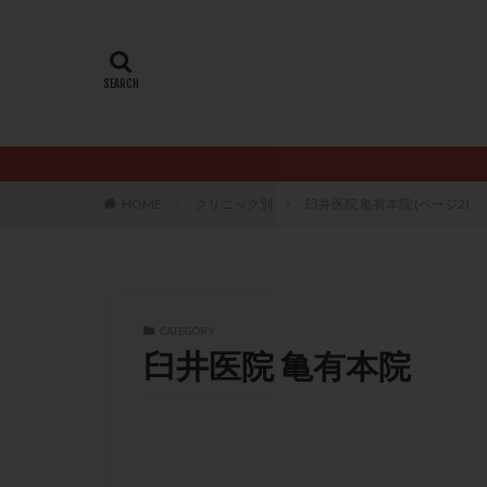
20代
22冬
AMH
ART
ERA
ERA検
LH
LUF
PCO
PCOS
PQQ
PRP療
HOME
クリニック別
臼井医院 亀有本院 (ページ2)
アシストハッチン
イントラリピッド
おりもの
カ
カルシウムイオノ
CATEGORY
臼井医院 亀有本院
クロミフェン
サプリメント
ステップアップ
ダイエット