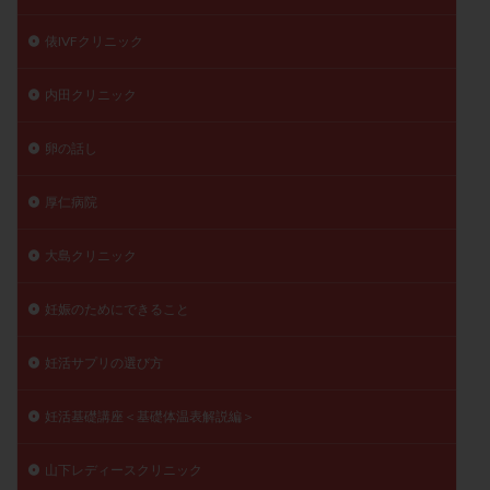
俵IVFクリニック
内田クリニック
卵の話し
厚仁病院
大島クリニック
妊娠のためにできること
妊活サプリの選び方
妊活基礎講座＜基礎体温表解説編＞
山下レディースクリニック