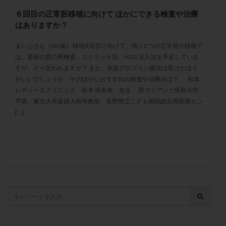
メンタル
モザイク杯
モザイク胚
８回目の正常胚移植に向けて ほかにできる検査や治療
ラクトバチルス
ラクトフェリン
ラパロドリリング
はありますか？
リュープリン
リュープロレリン注射
ルトラール
まいぷさん（30 歳） 移植8 回目に向けて、残り2 つの正常胚の移植で
レコベル
レトロゾール
レルミナ
は、着床の窓の再検査、スクラッチ法、HCG 注入法を予定していま
ロバートソン
ロング法
一般不妊治療
すが、どう思われますか？ また、免疫グロブリン療法は受けたほう
がいいでしょうか。そのほかにおすすめの検査や治療法は？ 松本
下垂体不全
不妊
不妊検査
不妊治療
レディースクリニック 松本 玲央奈 先生 聖マリアンナ医科大学
不妊治療後の過ごし方
不妊症
不妊鍼灸
卒業。東京大学産婦人科学教室、長野県立こども病院総合周産期セン
[…]
不整脈
不正出血
不眠
不育症
不育症検査
両側卵管切除術
両卵管閉塞
中絶
中隔子宮
主治医変更
乏精子症
乳がん
乳酸菌
二人目不妊
二人目妊活
二段階胚移植
亜急性甲状腺炎
亜鉛
人工授精
低AMH
低グレード胚
低体重
低刺激
低年齢
低温期
体づくり
体外受精
体質改善
体重増加
体重管理
体験談
保険診療