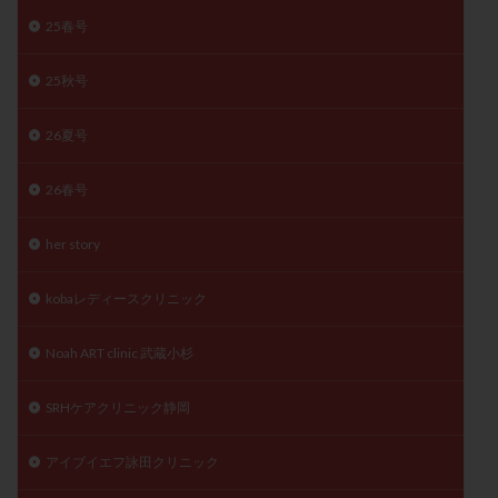
子宮奇形
子宮後屈
子宮筋腫
25春号
子宮筋腫，妊活クイズ
子宮腺筋症
子宮鏡検査
25秋号
射精障害
屈折
帝王切開
帝王切開瘢痕症候群
後屈子宮
性交渉
性交障害
性感染症
26夏号
性行為
慢性子宮内膜炎
成熟卵
抗TPO抗体
抗うつ剤
抗カルジオリピン抗体
26春号
抗セントロメア抗体
抗リン脂質抗体
抗核抗体
her story
抗生剤
抗精子抗体
抗酸化成分
排卵
排卵予定日
排卵出血
排卵刺激
排卵周期
kobaレディースクリニック
排卵周期法
排卵日
排卵日検査薬
排卵検査薬
Noah ART clinic 武蔵小杉
排卵痛
排卵誘発
排卵誘発剤
排卵誘発法
排卵障害
採卵
採卵後の過ごし方
採卵数
SRHケアクリニック静岡
採精
断乳
新鮮卵子
新鮮精子
新鮮胚移植
早期卵巣不全
早発卵巣不全
アイブイエフ詠田クリニック
更年期
月経不順
月経周期
月経困難