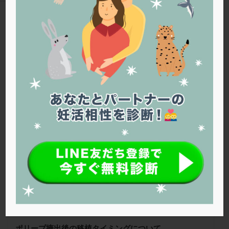
PQQ
PRP療法
SEET法
SLE
TESE
Th検査
TORIO検査
TRIO検査
ZyMot
TAG
アシストハッチング
アスピリン
アンタゴニスト法
スクラッチ
アンチエイジング
インスリン抵抗性
イントラリピッド
ウトロゲスタン
エコー
Warning
: Trying to access array offset on false in
/home/r1212655/public_html/jineko.tv/wp-content/themes/the-
エストラーナテープ
エストロゲン
オビドレル
thor/tag.php
on line
43
おりもの
カウフマン療法
カウンセリング
ガニレスト
カバサール
カフェイン
ファティリティクリニック東京
カルシウムイオノファ
カンジタ
クラミジア
クリニック選び
グレード
クロミッド
クロミフェン
ゴナールエフ
コロナウイルス
コロナワクチン
サウナ
サプリ
サプリメント
シート法
シェーングレン症候群
ショート法
シリンジ法
スクラッチ
ステップアップ
ステップダウン
ストレス
スプリット
ポリープ摘出後の移植タイミングについて