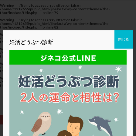
カテゴリー
Warning
: Trying to access array offset on false in
/home/r1212655/public_html/jineko.tv/wp-content/themes/the-
thor/inc/seo/title.php
on line
79
Warning
: Trying to access array offset on false in
/home/r1212655/public_html/jineko.tv/wp-content/themes/the-
thor/inc/seo/title.php
on line
82
Warning
: Trying to access array offset on false in
タグ
/home/r1212655/public_html/jineko.tv/wp-content/themes/the-
閉じる
妊活どうぶつ診断
thor/inc/seo/title.php
on line
82
20代
22冬
2人目妊活
2個戻し
2個移植
Warning
: Trying to access array offset on false in
/home/r1212655/public_html/jineko.tv/wp-content/themes/the-
thor/inc/seo/title.php
on line
79
30代
3個移植
40代
AID
ALICE
Warning
: Trying to access array offset on false in
AMH
ART
BMI
CD138
DC胚
DFI
/home/r1212655/public_html/jineko.tv/wp-content/themes/the-
thor/inc/seo/title.php
on line
82
DHEA
E2
EMMA
EndomeTRIO検査
Warning
: Trying to access array offset on false in
/home/r1212655/public_html/jineko.tv/wp-content/themes/the-
ERA
ERA検査
ERPeak
FSH
FST
thor/inc/seo/title.php
on line
82
FTカテーテル
hCG
IMSI
L-カルニチン
LH
LUF
MD-TESE
MRワクチン
MTHFR
NIPT
NK活性
NK細胞
OHSS
P4
PCO
PCOS
PCOS，妊活クイズ
PCPS
PFC-FD療法
PGT-A
PICSI
PMS
PPOS法
HOME
スクラッチ