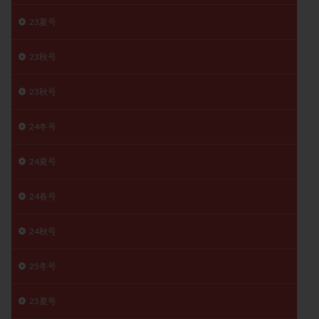
卵管留血症
卵管通水
卵管造影
卵管造影検査
23夏号
卵管閉塞
卵胞
卵質
原因不明
双子
反復流産
反復着床不全
受精
受精卵
23秋号
受精卵凍結
受精率
受精障害
喫煙
培養
23秋号
培養士
基礎体温
基礎体温表
変形卵
変性卵
多嚢胞性卵巣症候群
多核受精
24冬号
多精子授精
夫婦生活
奇形率
妊娠
24夏号
妊娠リスク
妊娠初期
妊娠判定
妊娠検査薬
妊娠率
妊娠継続
妊娠継続率
妊活
24春号
妊活クイズ
妊活デビュー
妊活再開
婦人科疾患
子宮
子宮内フローラ
24秋号
子宮内細菌叢検査
子宮内膜
子宮内膜ポリープ
25冬号
子宮内膜受容能検査
子宮内膜炎
子宮内膜異型増殖症
子宮内膜症
子宮内膜症性嚢胞
25夏号
子宮卵管造影検査
子宮収縮
子宮外妊娠