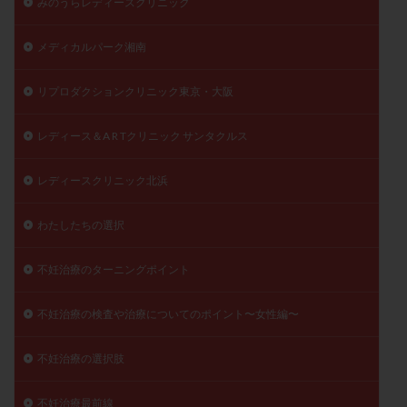
みのうらレディースクリニック
陽性反応
顕微
顕微授精
風疹
食事
メディカルパーク湘南
食生活
養子縁組
骨盤腹膜炎
高AMH
高FSH
高プロラクチン血症
高刺激
高年齢
リプロダクションクリニック東京・大阪
高温期
高齢
高齢出産
黄体ホルモン
黄体化未破裂卵胞
黄体未破裂化卵胞
黄体機能不全
レディース＆A R Tクリニック サンタクルス
黄体補充
レディースクリニック北浜
検索
わたしたちの選択
不妊治療のターニングポイント
不妊治療の検査や治療についてのポイント〜女性編〜
不妊治療の選択肢
不妊治療最前線