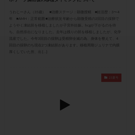
セカンドオピニオン
セックスレス
ダイエット
うわじーさん（35歳） ■治療ステージ：顕微授精 ■妊活歴：3〜4
タイミング法
タイムラプス
ダイレクト分割
年 ■AMH：正常範囲 ■治療状況 年齢から顕微受精の2回目の採卵で
タクロリムス
チョコレート嚢胞
チラーヂン
ようやく凍結胚を移植しましたが子宮外妊娠。hcgが下がるのを待
トリオ検査
トリソミー
ネフローゼ症候群
ち、自然排出になりました。去年は残りの胚を移植しましたが、化学
流産でした。今年3回目の採卵は受精卵全滅の為、身体を整えて、4
ビタミンC
ビタミンD
ピックアップ障害
回目の採卵のち現在2つ凍結胚があります。移植周期ジュリナで内膜
ビブラマイシン
ピル
フーナーテスト
厚くしていた所、出 […]
フェマーラ
フォリスチム
ブセレリン点鼻薬
ブライダルチェック
フラグメント
プラセンタ
プラノバール
プラバノール
ふりかけ法
23夏号
プレコンセプション
プレドニン
プレマリン
プログラフ
プロゲステロン
プロテイン
プロバイオティクス
プロラクチン
ホルモン値
ホルモン投与
ホルモン注射
ホルモン補充周期
ホルモン補充法
ホルモン補充療法
マイクロポリープ
マルチビタミン
ミトコンドリア