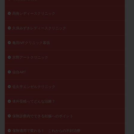
両角レディースクリニック
久保みずきレディースクリニック
亀田IVFクリニック幕張
京野アートクリニック
仙台ART
佐久平エンゼルクリニック
体外受精ってどんな治療？
保険診療内でできる妊娠へのポイント
保険適用で変わる！ これからの不妊治療