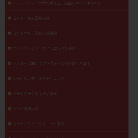
ステップアップの時に考える、妊娠しやすい体づくり
精子
精子の質
精子凍結
精子提供
精子減少症
精子無力症
精液検査
精神安定剤
セント・ルカ産婦人科
精索静脈瘤
糖質
経血量
経過措置
セントマザー産婦人科医院
絨毛染色体検査
絨毛組織
絨毛膜下血腫
肝機能障害
肥満
胎嚢
胎盤ポリープ
胚
ソフィアレディー スクリニック水道町
胚培養
胚盤胞
胚盤胞到達率
胚盤胞移植
胚移植
腹腔鏡手術
腹腔鏡検査
膣内射精障害
ドクターに聞く！アラフォー女子の妊活とは？
膿精液症
自己注射
自然周期
自然妊娠
なかむらレディースクリニック
自然排卵周期
自然移植周期
自費診療
良好胚
良好胚盤胞
葉酸
融解方法
血流改善
パートナーと学ぶ妊活講座
視床下部
貧血
貯卵
費用
転座
ハシイ産婦人科
転院
透明帯除去培養
通院
通院回数
通院頻度
連続採卵
運動
過分割胚
ファティリティクリニック東京
過食嘔吐
遺伝子異常
遺残卵胞
遺残胎盤
里親
閉塞性無精子症
閉経
陰性