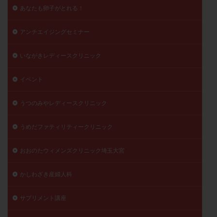
あなたも卵子がとれる！
月経痛
未成熟卵
未熟卵
染色体検査
染色体異常
栄養素
桑実胚移植
検査
アンチエイジングセミナー
橋本病
機能性不妊
正常形態率
正常胚
正常胚率
死産
治療のやめ時
治療計画
いながきレディースクリニック
流産
流産対策
温活
漢方
無排卵
イベント
無月経
無痛分娩
無精子症
無頭蓋症
生活習慣
生理
生理不順
生理周期
うつのみやレディースクリニック
生理痛
産み分け 妊活クイズ
甲状腺
甲状腺ホルモン
甲状腺機能不全
男性ホルモン
うめだファティリティークリニック
男性不妊
病院選び
痛み
瘢痕症候群
おおのたウィメンズクリニック埼玉大宮
着床
着床の検査
着床の窓
着床不全
着床前診断
着床率
着床痛
着床障害
かしわざき産婦人科
睡眠薬
禁欲
移植
移植のタイミング
サプリメント講座
移植周期
移植後
移植後の過ごし方
移植時期
稽留流産
空胞
筋膜下筋腫
粘膜下筋腫