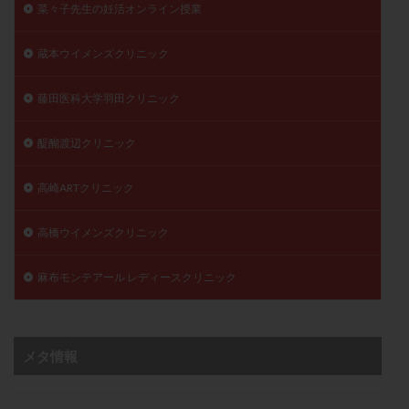
菜々子先生の妊活オンライン授業
蔵本ウイメンズクリニック
藤田医科大学羽田クリニック
醍醐渡辺クリニック
高崎ARTクリニック
高橋ウイメンズクリニック
麻布モンテアール レディースクリニック
メタ情報