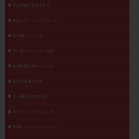
私は妊娠できますか？
秋山レディースクリニック
空の森クリニック
空の森クリニックくるめ
綾瀬駅前臼井クリニック
臼井医院 亀有本院
良い卵子を採る方法
英ウィメンズクリニック
草津レディースクリニック