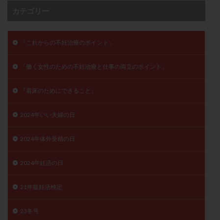
保険適用
偽嚢胞
偽閉経療法
カテゴリー
先天性甲状腺機能低下症
先進医療
免疫異常
内膜スクラッチ
再発率
再開
凍結卵
「これからの不妊治療のポイント」
凍結卵子
凍結卵移送
凍結精子
凍結胚
凍結胚盤胞
凍結胚移植
凍結胚移植移植
「働く女性のための不妊治療と仕事の両立のポイント」
出産リスク
出産後
出血性黄体
分割胚
『着床のためにできること』
分割胚凍結
初期胚
初期胚凍結
初期胚移植
初診
刺激周期
刺激方法
刺激法
2024年いい夫婦の日
前核期凍結
副作用
化学流産
医療保険
2024年体外受精の日
卵の数
卵の質
卵の輸送
卵子
卵子の老化
卵子の質
卵子凍結
卵子提供
2024年妊活の日
卵巣
卵巣の吊り上げ
卵巣刺激
卵巣嚢腫
卵巣多孔
卵巣年齢
卵巣機能
卵巣機能不全
21年版妊活検定
卵巣機能低下
卵巣過剰刺激症候群
卵管
23冬号
卵管切除
卵管卵巣膿瘍
卵管水腫
卵管狭窄