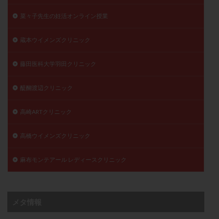
菜々子先生の妊活オンライン授業
蔵本ウイメンズクリニック
藤田医科大学羽田クリニック
醍醐渡辺クリニック
高崎ARTクリニック
高橋ウイメンズクリニック
麻布モンテアール レディースクリニック
メタ情報