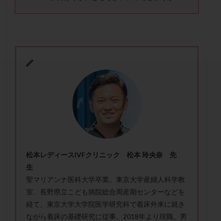
セカンドオピニオン
セックスレス
ダイエット
タイミング法
タイムラプス
ダイレクト分割
タクロリムス
チョコレート嚢胞
チラーヂン
トリオ検査
トリソミー
ネフローゼ症候群
ビタミンC
ビタミンD
ピックアップ障害
ビブラマイシン
ピル
フーナーテスト
フェマーラ
フォリスチム
ブセレリン点鼻薬
ブライダルチェック
フラグメント
プラセンタ
プラノバール
プラバノール
ふりかけ法
プレコンセプション
プレドニン
プレマリン
プログラフ
プロゲステロン
プロテイン
松本レディースIVFクリニック 松本 玲央奈 先
生
プロバイオティクス
プロラクチン
ホルモン値
聖マリアンナ医科大学卒業。東京大学産婦人科学教
ホルモン投与
ホルモン注射
ホルモン補充周期
室、長野県立こども病院総合周産期センターなどを
ホルモン補充法
ホルモン補充療法
経て、東京大学大学院医学研究科で着床外来に就き
マイクロポリープ
マルチビタミン
ミトコンドリア
ながら着床の基礎研究に従事。2018年より現職。男