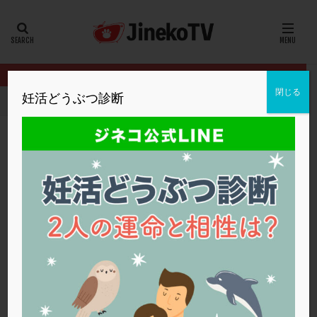
カテゴリー
タグ
閉じる
妊活どうぶつ診断
HOME
イベント
妊娠のためにできること
専門クリニックに転
20代
22冬
2人目妊活
2個戻し
2個移植
30代
3個移植
40代
AID
ALICE
AMH
ART
BMI
CD138
DC胚
DFI
専門クリニックに転院すべき？
DHEA
E2
EMMA
EndomeTRIO検査
妊娠のためにできること
,
松本レディースIVFクリニック
ERA
ERA検査
ERPeak
FSH
FST
低AMH
,
転院
,
高齢
FTカテーテル
hCG
IMSI
L-カルニチン
妊娠のためにできること
LH
LUF
MD-TESE
MRワクチン
MTHFR
NIPT
NK活性
NK細胞
OHSS
P4
PCO
PCOS
PCOS，妊活クイズ
PCPS
PFC-FD療法
PGT-A
PICSI
PMS
PPOS法