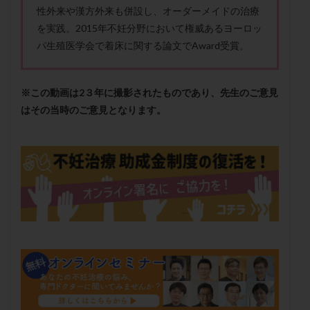
メンタル
モザイク杯
モザイク胚
性外来や漢方外来も併設し、オーダーメイドの治療
を実践。2015年不妊分野において権威あるヨーロッ
ラクトバチルス
ラクトフェリン
ラパロドリリング
パ生殖医学会で着床に関する論文でAward受賞。
リュープリン
リュープロレリン注射
ルトラール
レコベル
レトロゾール
レルミナ
ロバートソン
ロング法
一般不妊治療
※この動画は2３年に撮影されたものであり、先生のご意見
はその当時のご意見となります。
下垂体不全
不妊
不妊検査
不妊治療
不妊治療後の過ごし方
不妊症
不妊鍼灸
不整脈
不正出血
不眠
不育症
不育症検査
両側卵管切除術
両卵管閉塞
中絶
中隔子宮
主治医変更
乏精子症
乳がん
乳酸菌
二人目不妊
二人目妊活
二段階胚移植
亜急性甲状腺炎
亜鉛
人工授精
低AMH
低グレード胚
低体重
低刺激
低年齢
低温期
体づくり
体外受精
体質改善
体重増加
体重管理
体験談
保険診療