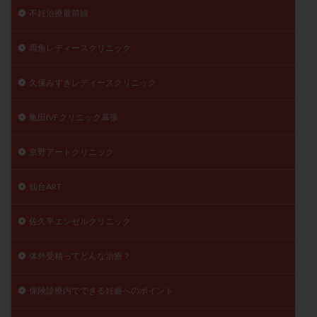
不妊治療最前線
両角レディースクリニック
久保みずきレディースクリニック
亀田IVFクリニック幕張
京野アートクリニック
仙台ART
佐久平エンゼルクリニック
体外受精ってどんな治療？
保険診療内でできる妊娠へのポイント