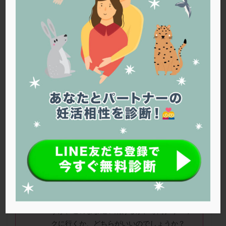
PQQ
PRP療法
SEET法
SLE
TESE
Th検査
TORIO検査
TRIO検査
ZyMot
アシストハッチング
アスピリン
アンタゴニスト法
アンチエイジング
インスリン抵抗性
イントラリピッド
ウトロゲスタン
エコー
エストラーナテープ
エストロゲン
オビドレル
おりもの
カウフマン療法
カウンセリング
ガニレスト
カバサール
カフェイン
カルシウムイオノファ
カンジタ
クラミジア
クリニック選び
グレード
クロミッド
まきさん（41歳）
クロミフェン
ゴナールエフ
コロナウイルス
コロナワクチン
サウナ
サプリ
サプリメント
来週初めて採卵します。41歳でAMH：0.95
だと厳しいのでしょうか？あと、大学病院の
シート法
シェーングレン症候群
ショート法
不妊治療に特化した先生に診てもらっていま
シリンジ法
スクラッチ
ステップアップ
すが、このまま通い続けるか、専門クリニッ
ステップダウン
ストレス
スプリット
クに行くか、どちらがいいのでしょうか？