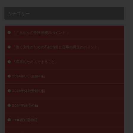
子宮奇形
子宮後屈
子宮筋腫
カテゴリー
子宮筋腫，妊活クイズ
子宮腺筋症
子宮鏡検査
射精障害
屈折
帝王切開
帝王切開瘢痕症候群
後屈子宮
性交渉
性交障害
性感染症
「これからの不妊治療のポイント」
性行為
慢性子宮内膜炎
成熟卵
抗TPO抗体
「働く女性のための不妊治療と仕事の両立のポイント」
抗うつ剤
抗カルジオリピン抗体
抗セントロメア抗体
抗リン脂質抗体
抗核抗体
『着床のためにできること』
抗生剤
抗精子抗体
抗酸化成分
排卵
2024年いい夫婦の日
排卵予定日
排卵出血
排卵刺激
排卵周期
排卵周期法
排卵日
排卵日検査薬
排卵検査薬
2024年体外受精の日
排卵痛
排卵誘発
排卵誘発剤
排卵誘発法
排卵障害
採卵
採卵後の過ごし方
採卵数
2024年妊活の日
採精
断乳
新鮮卵子
新鮮精子
21年版妊活検定
新鮮胚移植
早期卵巣不全
早発卵巣不全
更年期
月経不順
月経周期
月経困難