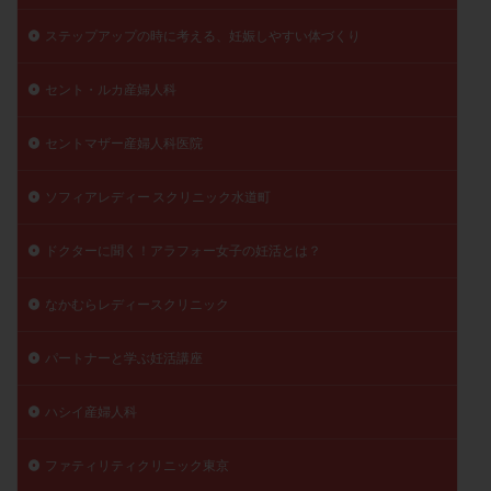
ステップアップの時に考える、妊娠しやすい体づくり
セント・ルカ産婦人科
セントマザー産婦人科医院
ソフィアレディー スクリニック水道町
ドクターに聞く！アラフォー女子の妊活とは？
なかむらレディースクリニック
パートナーと学ぶ妊活講座
ハシイ産婦人科
ファティリティクリニック東京