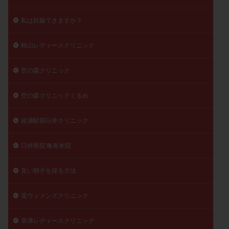
私は妊娠できますか？
秋山レディースクリニック
空の森クリニック
空の森クリニックくるめ
綾瀬駅前臼井クリニック
臼井医院 亀有本院
良い卵子を採る方法
英ウィメンズクリニック
草津レディースクリニック