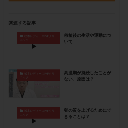
保険適用
偽嚢胞
偽閉経療法
先天性甲状腺機能低下症
先進医療
免疫異常
内膜スクラッチ
再発率
再開
凍結卵
関連する記事
凍結卵子
凍結卵移送
凍結精子
凍結胚
移植後の生活や運動につ
松本レディースIVFクリ
凍結胚盤胞
凍結胚移植
凍結胚移植移植
ニック
いて
出産リスク
出産後
出血性黄体
分割胚
分割胚凍結
初期胚
初期胚凍結
初期胚移植
初診
刺激周期
刺激方法
刺激法
高温期が持続したことが
前核期凍結
副作用
化学流産
医療保険
松本レディースIVFクリ
ニック
ない。原因は？
卵の数
卵の質
卵の輸送
卵子
卵子の老化
卵子の質
卵子凍結
卵子提供
卵巣
卵巣の吊り上げ
卵巣刺激
卵巣嚢腫
卵巣多孔
卵巣年齢
卵巣機能
卵巣機能不全
卵の質を上げるためにで
松本レディースIVFクリ
ニック
卵巣機能低下
卵巣過剰刺激症候群
卵管
きることは？
卵管切除
卵管卵巣膿瘍
卵管水腫
卵管狭窄