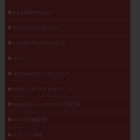
陽性反応
顕微
顕微授精
風疹
食事
あなたも卵子がとれる！
食生活
養子縁組
骨盤腹膜炎
高AMH
高FSH
高プロラクチン血症
高刺激
高年齢
アンチエイジングセミナー
高温期
高齢
高齢出産
黄体ホルモン
いながきレディースクリニック
黄体化未破裂卵胞
黄体未破裂化卵胞
黄体機能不全
黄体補充
イベント
検索
うつのみやレディースクリニック
うめだファティリティークリニック
おおのたウィメンズクリニック埼玉大宮
かしわざき産婦人科
サプリメント講座