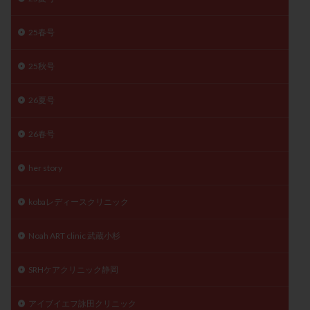
精子
精子の質
精子凍結
精子提供
25春号
精子減少症
精子無力症
精液検査
精神安定剤
精索静脈瘤
糖質
経血量
経過措置
25秋号
絨毛染色体検査
絨毛組織
絨毛膜下血腫
肝機能障害
肥満
胎嚢
胎盤ポリープ
胚
26夏号
胚培養
胚盤胞
胚盤胞到達率
胚盤胞移植
26春号
胚移植
腹腔鏡手術
腹腔鏡検査
膣内射精障害
膿精液症
自己注射
自然周期
自然妊娠
her story
自然排卵周期
自然移植周期
自費診療
良好胚
kobaレディースクリニック
良好胚盤胞
葉酸
融解方法
血流改善
視床下部
貧血
貯卵
費用
転座
Noah ART clinic 武蔵小杉
転院
透明帯除去培養
通院
通院回数
通院頻度
連続採卵
運動
過分割胚
SRHケアクリニック静岡
過食嘔吐
遺伝子異常
遺残卵胞
遺残胎盤
アイブイエフ詠田クリニック
里親
閉塞性無精子症
閉経
陰性