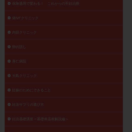
保険適用で変わる！ これからの不妊治療
俵IVFクリニック
内田クリニック
卵の話し
厚仁病院
大島クリニック
妊娠のためにできること
妊活サプリの選び方
妊活基礎講座＜基礎体温表解説編＞