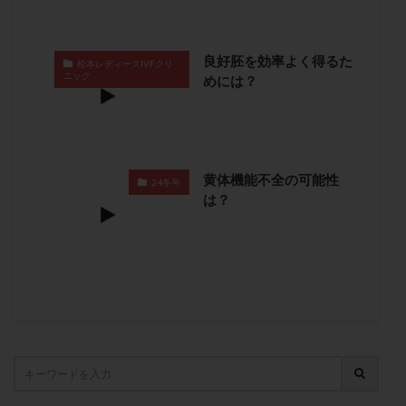
卵管留血症
卵管通水
卵管造影
卵管造影検査
卵管閉塞
卵胞
卵質
原因不明
双子
良好胚を効率よく得るた
松本レディースIVFクリ
反復流産
反復着床不全
受精
受精卵
ニック
めには？
受精卵凍結
受精率
受精障害
喫煙
培養
培養士
基礎体温
基礎体温表
変形卵
変性卵
多嚢胞性卵巣症候群
多核受精
多精子授精
夫婦生活
奇形率
妊娠
黄体機能不全の可能性
24冬号
は？
妊娠リスク
妊娠初期
妊娠判定
妊娠検査薬
妊娠率
妊娠継続
妊娠継続率
妊活
妊活クイズ
妊活デビュー
妊活再開
婦人科疾患
子宮
子宮内フローラ
子宮内細菌叢検査
子宮内膜
子宮内膜ポリープ
子宮内膜受容能検査
子宮内膜炎
子宮内膜異型増殖症
子宮内膜症
子宮内膜症性嚢胞
子宮卵管造影検査
子宮収縮
子宮外妊娠