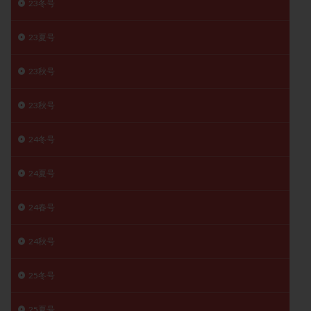
23冬号
月経痛
未成熟卵
未熟卵
染色体検査
染色体異常
栄養素
桑実胚移植
検査
23夏号
橋本病
機能性不妊
正常形態率
正常胚
23秋号
正常胚率
死産
治療のやめ時
治療計画
流産
流産対策
温活
漢方
無排卵
23秋号
無月経
無痛分娩
無精子症
無頭蓋症
24冬号
生活習慣
生理
生理不順
生理周期
生理痛
産み分け 妊活クイズ
甲状腺
24夏号
甲状腺ホルモン
甲状腺機能不全
男性ホルモン
男性不妊
病院選び
痛み
瘢痕症候群
24春号
着床
着床の検査
着床の窓
着床不全
24秋号
着床前診断
着床率
着床痛
着床障害
睡眠薬
禁欲
移植
移植のタイミング
25冬号
移植周期
移植後
移植後の過ごし方
移植時期
稽留流産
空胞
筋膜下筋腫
粘膜下筋腫
25夏号