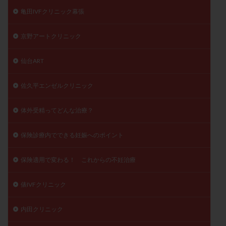
亀田IVFクリニック幕張
京野アートクリニック
仙台ART
佐久平エンゼルクリニック
体外受精ってどんな治療？
保険診療内でできる妊娠へのポイント
保険適用で変わる！ これからの不妊治療
俵IVFクリニック
内田クリニック