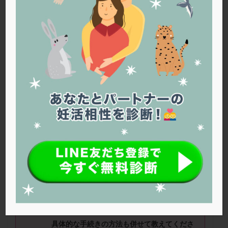
PQQ
PRP療法
SEET法
SLE
TESE
Th検査
TORIO検査
TRIO検査
ZyMot
アシストハッチング
アスピリン
アンタゴニスト法
アンチエイジング
インスリン抵抗性
イントラリピッド
ウトロゲスタン
エコー
エストラーナテープ
エストロゲン
オビドレル
おりもの
カウフマン療法
カウンセリング
ガニレスト
カバサール
カフェイン
カルシウムイオノファ
カンジタ
クラミジア
クリニック選び
グレード
クロミッド
■年齢：
40
歳
クロミフェン
ゴナールエフ
コロナウイルス
妊娠可能年齢について教えてください。
コロナワクチン
サウナ
サプリ
サプリメント
シート法
シェーングレン症候群
ショート法
また
4
月からの保険適用について、どのよう
な申請が必要になりますか？
シリンジ法
スクラッチ
ステップアップ
ステップダウン
ストレス
スプリット
具体的な手続きの方法も併せて教えてくださ