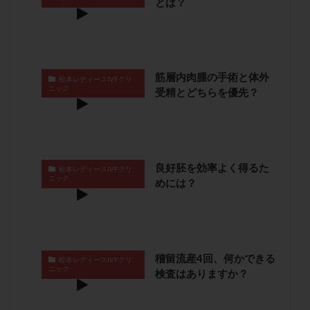
とは？
保険適用
偽嚢胞
偽閉経療法
先天性甲状腺機能低下症
先進医療
免疫異常
内膜スクラッチ
再発率
再開
凍結卵
凍結卵子
凍結卵移送
凍結精子
凍結胚
筋層内肉腫の手術と体外
松本レディースIVFクリ
ニック
受精とどちらを優先？
凍結胚盤胞
凍結胚移植
凍結胚移植移植
出産リスク
出産後
出血性黄体
分割胚
分割胚凍結
初期胚
初期胚凍結
初期胚移植
初診
刺激周期
刺激方法
刺激法
良好胚を効率よく得るた
松本レディースIVFクリ
前核期凍結
副作用
化学流産
医療保険
ニック
めには？
卵の数
卵の質
卵の輸送
卵子
卵子の老化
卵子の質
卵子凍結
卵子提供
卵巣
卵巣の吊り上げ
卵巣刺激
卵巣嚢腫
稽留流産4回、何かできる
卵巣多孔
卵巣年齢
卵巣機能
卵巣機能不全
松本レディースIVFクリ
ニック
検査はありますか？
卵巣機能低下
卵巣過剰刺激症候群
卵管
卵管切除
卵管卵巣膿瘍
卵管水腫
卵管狭窄