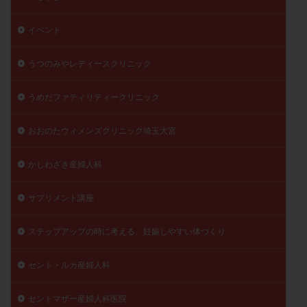
陽性反応
顕微
顕微授精
風疹
食事
イベント
食生活
養子縁組
骨盤腹膜炎
高AMH
高FSH
高プロラクチン血症
高刺激
高年齢
うつのみやレディースクリニック
高温期
高齢
高齢出産
黄体ホルモン
うめだファティリティークリニック
黄体化未破裂卵胞
黄体未破裂化卵胞
黄体機能不全
黄体補充
おおのたウィメンズクリニック埼玉大宮
検索
かしわざき産婦人科
サプリメント講座
ステップアップの時に考える、妊娠しやすい体づくり
セント・ルカ産婦人科
セントマザー産婦人科医院