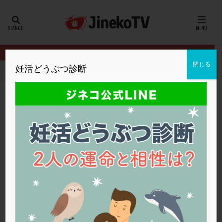
カテゴリー
タグ
閉じる
妊活どうぶつ診断
HOME
クリニック別
松本レディースIVFクリニック
妊娠可能
20代
22冬
2人目妊活
2個戻し
2個移植
30代
3個移植
40代
AID
ALICE
AMH
ART
BMI
CD138
DC胚
DFI
妊娠可能年齢と保険適用の申請について
DHEA
E2
EMMA
EndomeTRIO検査
松本レディースIVFクリニック
保険適用
,
高年齢
,
高齢
ERA
ERA検査
ERPeak
FSH
FST
FTカテーテル
hCG
IMSI
L-カルニチン
松本レディースIVFクリニック
LH
LUF
MD-TESE
MRワクチン
MTHFR
NIPT
NK活性
NK細胞
OHSS
P4
PCO
PCOS
PCOS，妊活クイズ
PCPS
PFC-FD療法
PGT-A
PICSI
PMS
PPOS法