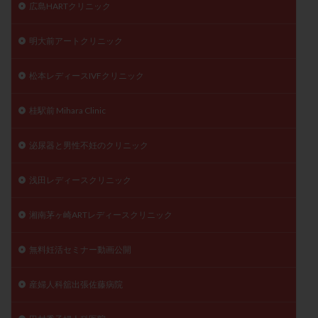
広島HARTクリニック
明大前アートクリニック
松本レディースIVFクリニック
桂駅前 Mihara Clinic
泌尿器と男性不妊のクリニック
浅田レディースクリニック
湘南茅ヶ崎ARTレディースクリニック
無料妊活セミナー動画公開
産婦人科舘出張佐藤病院