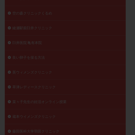
空の森クリニックくるめ
綾瀬駅前臼井クリニック
臼井医院 亀有本院
良い卵子を採る方法
英ウィメンズクリニック
草津レディースクリニック
菜々子先生の妊活オンライン授業
蔵本ウイメンズクリニック
藤田医科大学羽田クリニック