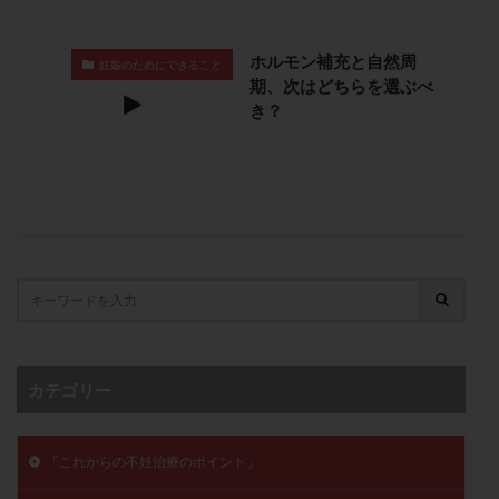
卵管留血症
卵管通水
卵管造影
卵管造影検査
卵管閉塞
卵胞
卵質
原因不明
双子
ホルモン補充と自然周
妊娠のためにできること
期、次はどちらを選ぶべ
反復流産
反復着床不全
受精
受精卵
き？
受精卵凍結
受精率
受精障害
喫煙
培養
培養士
基礎体温
基礎体温表
変形卵
変性卵
多嚢胞性卵巣症候群
多核受精
多精子授精
夫婦生活
奇形率
妊娠
妊娠リスク
妊娠初期
妊娠判定
妊娠検査薬
妊娠率
妊娠継続
妊娠継続率
妊活
妊活クイズ
妊活デビュー
妊活再開
婦人科疾患
子宮
子宮内フローラ
子宮内細菌叢検査
子宮内膜
子宮内膜ポリープ
カテゴリー
子宮内膜受容能検査
子宮内膜炎
子宮内膜異型増殖症
子宮内膜症
子宮内膜症性嚢胞
「これからの不妊治療のポイント」
子宮卵管造影検査
子宮収縮
子宮外妊娠