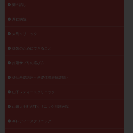
卵の話し
厚仁病院
大島クリニック
妊娠のためにできること
妊活サプリの選び方
妊活基礎講座＜基礎体温表解説編＞
山下レディースクリニック
山形大手町ARTクリニック川越医院
峯レディースクリニック