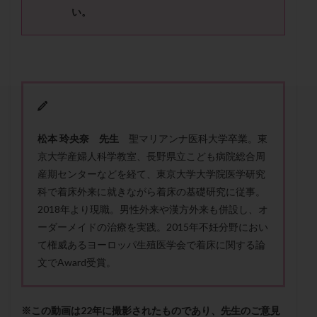
セカンドオピニオン
セックスレス
ダイエット
い。
タイミング法
タイムラプス
ダイレクト分割
タクロリムス
チョコレート嚢胞
チラーヂン
トリオ検査
トリソミー
ネフローゼ症候群
ビタミンC
ビタミンD
ピックアップ障害
ビブラマイシン
ピル
フーナーテスト
フェマーラ
フォリスチム
ブセレリン点鼻薬
松本 玲央奈 先生
聖マリアンナ医科大学卒業。東
京大学産婦人科学教室、長野県立こども病院総合周
ブライダルチェック
フラグメント
プラセンタ
産期センターなどを経て、東京大学大学院医学研究
プラノバール
プラバノール
ふりかけ法
科で着床外来に就きながら着床の基礎研究に従事。
プレコンセプション
プレドニン
プレマリン
2018年より現職。男性外来や漢方外来も併設し、オ
プログラフ
プロゲステロン
プロテイン
ーダーメイドの治療を実践。2015年不妊分野におい
プロバイオティクス
プロラクチン
ホルモン値
て権威あるヨーロッパ生殖医学会で着床に関する論
文でAward受賞。
ホルモン投与
ホルモン注射
ホルモン補充周期
ホルモン補充法
ホルモン補充療法
マイクロポリープ
マルチビタミン
ミトコンドリア
※この動画は22年に撮影されたものであり、先生のご意見