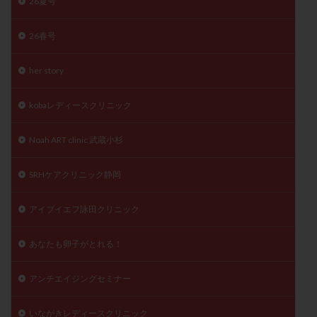
26夏号
精子
精子の質
精子凍結
精子提供
26春号
精子減少症
精子無力症
精液検査
精神安定剤
精索静脈瘤
糖質
経血量
経過措置
her story
絨毛染色体検査
絨毛組織
絨毛膜下血腫
肝機能障害
肥満
胎嚢
胎盤ポリープ
胚
kobaレディースクリニック
胚培養
胚盤胞
胚盤胞到達率
胚盤胞移植
Noah ART clinic 武蔵小杉
胚移植
腹腔鏡手術
腹腔鏡検査
膣内射精障害
膿精液症
自己注射
自然周期
自然妊娠
SRHケアクリニック静岡
自然排卵周期
自然移植周期
自費診療
良好胚
良好胚盤胞
葉酸
融解方法
血流改善
アイブイエフ詠田クリニック
視床下部
貧血
貯卵
費用
転座
あなたも卵子がとれる！
転院
透明帯除去培養
通院
通院回数
通院頻度
連続採卵
運動
過分割胚
アンチエイジングセミナー
過食嘔吐
遺伝子異常
遺残卵胞
遺残胎盤
里親
閉塞性無精子症
閉経
陰性
いながきレディースクリニック