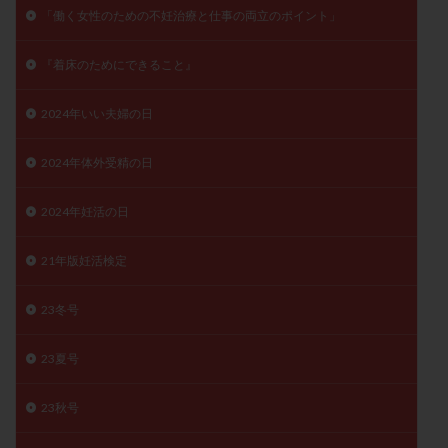
「働く女性のための不妊治療と仕事の両立のポイント」
子宮奇形
子宮後屈
子宮筋腫
子宮筋腫，妊活クイズ
子宮腺筋症
子宮鏡検査
『着床のためにできること』
射精障害
屈折
帝王切開
帝王切開瘢痕症候群
後屈子宮
性交渉
性交障害
性感染症
2024年いい夫婦の日
性行為
慢性子宮内膜炎
成熟卵
抗TPO抗体
2024年体外受精の日
抗うつ剤
抗カルジオリピン抗体
抗セントロメア抗体
抗リン脂質抗体
抗核抗体
2024年妊活の日
抗生剤
抗精子抗体
抗酸化成分
排卵
排卵予定日
排卵出血
排卵刺激
排卵周期
21年版妊活検定
排卵周期法
排卵日
排卵日検査薬
排卵検査薬
23冬号
排卵痛
排卵誘発
排卵誘発剤
排卵誘発法
排卵障害
採卵
採卵後の過ごし方
採卵数
23夏号
採精
断乳
新鮮卵子
新鮮精子
23秋号
新鮮胚移植
早期卵巣不全
早発卵巣不全
更年期
月経不順
月経周期
月経困難