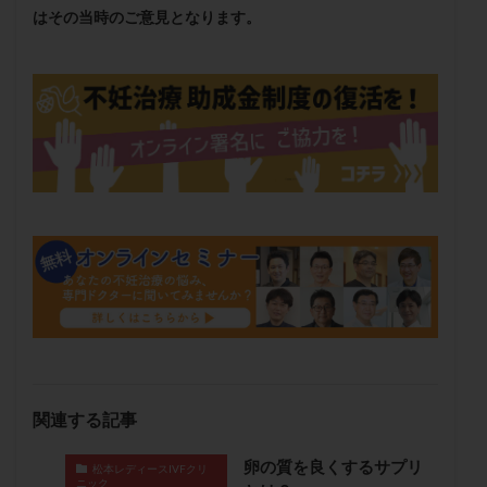
メンタル
モザイク杯
モザイク胚
はその当時のご意見となります。
ラクトバチルス
ラクトフェリン
ラパロドリリング
リュープリン
リュープロレリン注射
ルトラール
レコベル
レトロゾール
レルミナ
ロバートソン
ロング法
一般不妊治療
下垂体不全
不妊
不妊検査
不妊治療
不妊治療後の過ごし方
不妊症
不妊鍼灸
不整脈
不正出血
不眠
不育症
不育症検査
両側卵管切除術
両卵管閉塞
中絶
中隔子宮
主治医変更
乏精子症
乳がん
乳酸菌
二人目不妊
二人目妊活
二段階胚移植
亜急性甲状腺炎
亜鉛
人工授精
低AMH
低グレード胚
低体重
低刺激
低年齢
関連する記事
低温期
体づくり
体外受精
体質改善
卵の質を良くするサプリ
体重増加
体重管理
体験談
保険診療
松本レディースIVFクリ
ニック