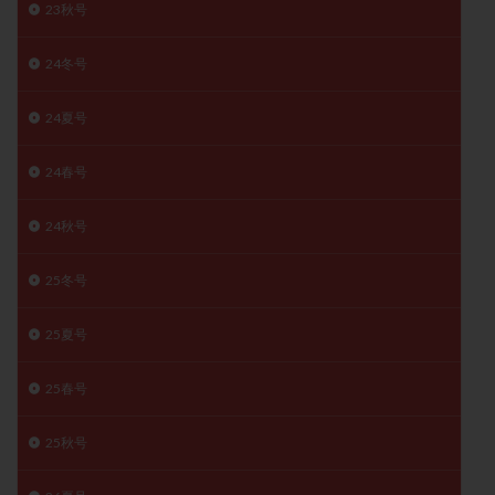
23秋号
月経痛
未成熟卵
未熟卵
染色体検査
染色体異常
栄養素
桑実胚移植
検査
24冬号
橋本病
機能性不妊
正常形態率
正常胚
24夏号
正常胚率
死産
治療のやめ時
治療計画
流産
流産対策
温活
漢方
無排卵
24春号
無月経
無痛分娩
無精子症
無頭蓋症
生活習慣
生理
生理不順
生理周期
24秋号
生理痛
産み分け 妊活クイズ
甲状腺
25冬号
甲状腺ホルモン
甲状腺機能不全
男性ホルモン
男性不妊
病院選び
痛み
瘢痕症候群
25夏号
着床
着床の検査
着床の窓
着床不全
着床前診断
着床率
着床痛
着床障害
25春号
睡眠薬
禁欲
移植
移植のタイミング
25秋号
移植周期
移植後
移植後の過ごし方
移植時期
稽留流産
空胞
筋膜下筋腫
粘膜下筋腫