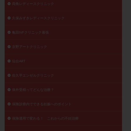
両角レディースクリニック
久保みずきレディースクリニック
亀田IVFクリニック幕張
京野アートクリニック
仙台ART
佐久平エンゼルクリニック
体外受精ってどんな治療？
保険診療内でできる妊娠へのポイント
保険適用で変わる！ これからの不妊治療