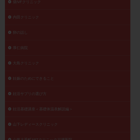
俵IVFクリニック
内田クリニック
卵の話し
厚仁病院
大島クリニック
妊娠のためにできること
妊活サプリの選び方
妊活基礎講座＜基礎体温表解説編＞
山下レディースクリニック
山形大手町ARTクリニック川越医院