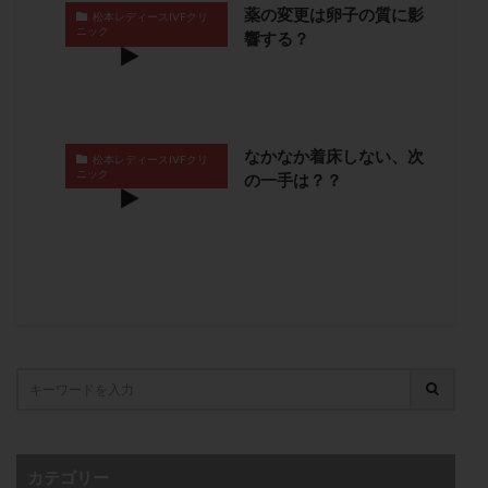
薬の変更は卵子の質に影
卵管留血症
卵管通水
卵管造影
卵管造影検査
松本レディースIVFクリ
ニック
響する？
卵管閉塞
卵胞
卵質
原因不明
双子
反復流産
反復着床不全
受精
受精卵
受精卵凍結
受精率
受精障害
喫煙
培養
培養士
基礎体温
基礎体温表
変形卵
なかなか着床しない、次
松本レディースIVFクリ
ニック
の一手は？？
変性卵
多嚢胞性卵巣症候群
多核受精
多精子授精
夫婦生活
奇形率
妊娠
妊娠リスク
妊娠初期
妊娠判定
妊娠検査薬
妊娠率
妊娠継続
妊娠継続率
妊活
妊活クイズ
妊活デビュー
妊活再開
婦人科疾患
子宮
子宮内フローラ
子宮内細菌叢検査
子宮内膜
子宮内膜ポリープ
子宮内膜受容能検査
子宮内膜炎
子宮内膜異型増殖症
子宮内膜症
子宮内膜症性嚢胞
子宮卵管造影検査
子宮収縮
子宮外妊娠
カテゴリー