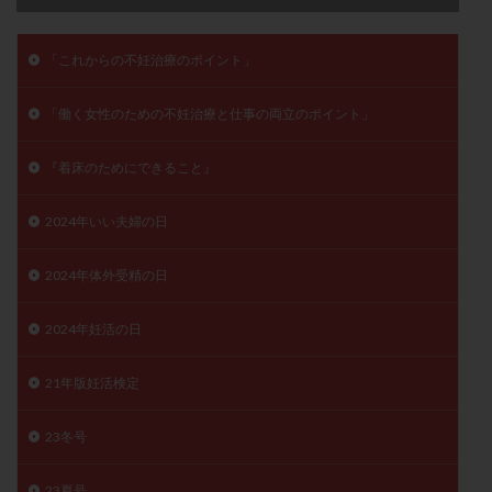
子宮奇形
子宮後屈
子宮筋腫
子宮筋腫，妊活クイズ
子宮腺筋症
子宮鏡検査
「これからの不妊治療のポイント」
射精障害
屈折
帝王切開
帝王切開瘢痕症候群
「働く女性のための不妊治療と仕事の両立のポイント」
後屈子宮
性交渉
性交障害
性感染症
性行為
慢性子宮内膜炎
成熟卵
抗TPO抗体
『着床のためにできること』
抗うつ剤
抗カルジオリピン抗体
抗セントロメア抗体
抗リン脂質抗体
抗核抗体
2024年いい夫婦の日
抗生剤
抗精子抗体
抗酸化成分
排卵
2024年体外受精の日
排卵予定日
排卵出血
排卵刺激
排卵周期
排卵周期法
排卵日
排卵日検査薬
排卵検査薬
2024年妊活の日
排卵痛
排卵誘発
排卵誘発剤
排卵誘発法
排卵障害
採卵
採卵後の過ごし方
採卵数
21年版妊活検定
採精
断乳
新鮮卵子
新鮮精子
23冬号
新鮮胚移植
早期卵巣不全
早発卵巣不全
更年期
月経不順
月経周期
月経困難
23夏号