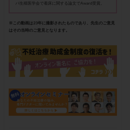
パ生殖医学会で着床に関する論文でAward受賞。
メンタル
モザイク杯
モザイク胚
ラクトバチルス
ラクトフェリン
ラパロドリリング
リュープリン
リュープロレリン注射
ルトラール
※この動画は23年に撮影されたものであり、先生のご意見
レコベル
レトロゾール
レルミナ
はその当時のご意見となります。
ロバートソン
ロング法
一般不妊治療
下垂体不全
不妊
不妊検査
不妊治療
不妊治療後の過ごし方
不妊症
不妊鍼灸
不整脈
不正出血
不眠
不育症
不育症検査
両側卵管切除術
両卵管閉塞
中絶
中隔子宮
主治医変更
乏精子症
乳がん
乳酸菌
二人目不妊
二人目妊活
二段階胚移植
亜急性甲状腺炎
亜鉛
人工授精
低AMH
低グレード胚
低体重
低刺激
低年齢
低温期
体づくり
体外受精
体質改善
体重増加
体重管理
体験談
保険診療