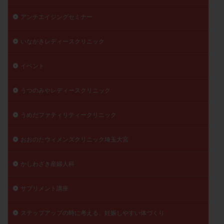
陽性反応
顕微
顕微授精
風疹
食事
アンチエイジングセミナー
食生活
養子縁組
骨盤腹膜炎
高AMH
いながきレディースクリニック
高FSH
高プロラクチン血症
高刺激
高年齢
高温期
高齢
高齢出産
黄体ホルモン
イベント
黄体化未破裂卵胞
黄体未破裂化卵胞
黄体機能不全
黄体補充
うつのみやレディースクリニック
検索
うめだファティリティークリニック
おおのたウィメンズクリニック埼玉大宮
かしわざき産婦人科
サプリメント講座
ステップアップの時に考える、妊娠しやすい体づくり