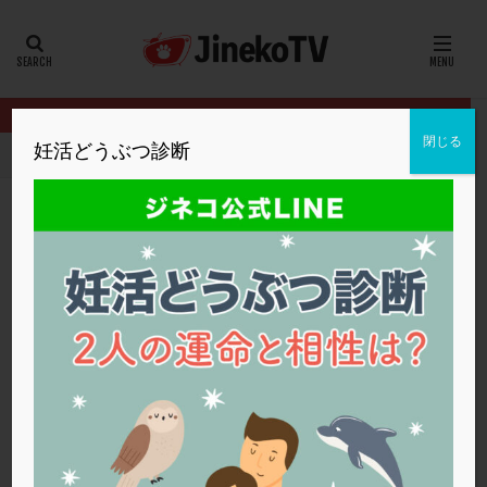
カテゴリー
タグ
閉じる
妊活どうぶつ診断
HOME
イベント
妊娠のためにできること
妊娠のメカニズムに
20代
22冬
2人目妊活
2個戻し
2個移植
30代
3個移植
40代
AID
ALICE
AMH
ART
BMI
CD138
DC胚
DFI
妊娠のメカニズムについて
DHEA
E2
EMMA
EndomeTRIO検査
妊娠のためにできること
,
松本レディースIVFクリニック
妊娠
ERA
ERA検査
ERPeak
FSH
FST
FTカテーテル
hCG
IMSI
L-カルニチン
妊娠のためにできること
LH
LUF
MD-TESE
MRワクチン
MTHFR
NIPT
NK活性
NK細胞
OHSS
P4
PCO
PCOS
PCOS，妊活クイズ
PCPS
PFC-FD療法
PGT-A
PICSI
PMS
PPOS法