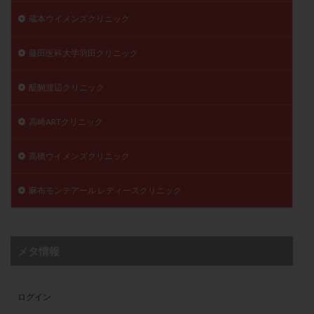
蔵本ウイメンズクリニック
藤田医科大学羽田クリニック
醍醐渡辺クリニック
高崎ARTクリニック
高橋ウイメンズクリニック
麻布モンテアール レディースクリニック
メタ情報
ログイン