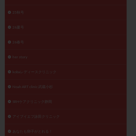
精子
精子の質
精子凍結
精子提供
25秋号
精子減少症
精子無力症
精液検査
精神安定剤
精索静脈瘤
糖質
経血量
経過措置
26夏号
絨毛染色体検査
絨毛組織
絨毛膜下血腫
26春号
肝機能障害
肥満
胎嚢
胎盤ポリープ
胚
胚培養
胚盤胞
胚盤胞到達率
胚盤胞移植
her story
胚移植
腹腔鏡手術
腹腔鏡検査
膣内射精障害
膿精液症
自己注射
自然周期
自然妊娠
kobaレディースクリニック
自然排卵周期
自然移植周期
自費診療
良好胚
Noah ART clinic 武蔵小杉
良好胚盤胞
葉酸
融解方法
血流改善
視床下部
貧血
貯卵
費用
転座
SRHケアクリニック静岡
転院
透明帯除去培養
通院
通院回数
通院頻度
連続採卵
運動
過分割胚
アイブイエフ詠田クリニック
過食嘔吐
遺伝子異常
遺残卵胞
遺残胎盤
あなたも卵子がとれる！
里親
閉塞性無精子症
閉経
陰性