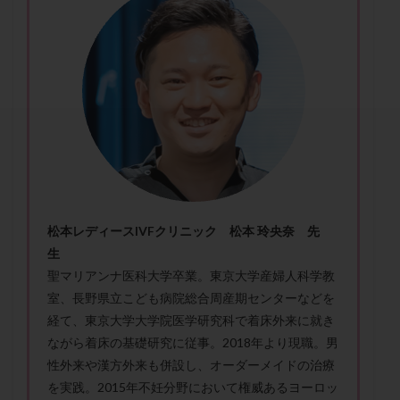
セカンドオピニオン
セックスレス
ダイエット
タイミング法
タイムラプス
ダイレクト分割
タクロリムス
チョコレート嚢胞
チラーヂン
トリオ検査
トリソミー
ネフローゼ症候群
ビタミンC
ビタミンD
ピックアップ障害
ビブラマイシン
ピル
フーナーテスト
フェマーラ
フォリスチム
ブセレリン点鼻薬
ブライダルチェック
フラグメント
プラセンタ
プラノバール
プラバノール
ふりかけ法
松本レディースIVFクリニック 松本 玲央奈 先
プレコンセプション
プレドニン
プレマリン
生
聖マリアンナ医科大学卒業。東京大学産婦人科学教
プログラフ
プロゲステロン
プロテイン
室、長野県立こども病院総合周産期センターなどを
プロバイオティクス
プロラクチン
ホルモン値
経て、東京大学大学院医学研究科で着床外来に就き
ホルモン投与
ホルモン注射
ホルモン補充周期
ながら着床の基礎研究に従事。2018年より現職。男
ホルモン補充法
ホルモン補充療法
性外来や漢方外来も併設し、オーダーメイドの治療
マイクロポリープ
マルチビタミン
ミトコンドリア
を実践。2015年不妊分野において権威あるヨーロッ