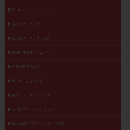
秋山レディースクリニック
空の森クリニック
空の森クリニックくるめ
綾瀬駅前臼井クリニック
臼井医院 亀有本院
良い卵子を採る方法
英ウィメンズクリニック
草津レディースクリニック
菜々子先生の妊活オンライン授業