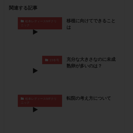
保険適用
偽嚢胞
偽閉経療法
関連する記事
先天性甲状腺機能低下症
先進医療
免疫異常
移植に向けてできること
松本レディースIVFクリ
内膜スクラッチ
再発率
再開
凍結卵
ニック
は
凍結卵子
凍結卵移送
凍結精子
凍結胚
凍結胚盤胞
凍結胚移植
凍結胚移植移植
出産リスク
出産後
出血性黄体
分割胚
分割胚凍結
初期胚
初期胚凍結
初期胚移植
充分な大きさなのに未成
23冬号
熟卵が多いのは？
初診
刺激周期
刺激方法
刺激法
前核期凍結
副作用
化学流産
医療保険
卵の数
卵の質
卵の輸送
卵子
卵子の老化
卵子の質
卵子凍結
卵子提供
転院の考え方について
松本レディースIVFクリ
卵巣
卵巣の吊り上げ
卵巣刺激
卵巣嚢腫
ニック
卵巣多孔
卵巣年齢
卵巣機能
卵巣機能不全
卵巣機能低下
卵巣過剰刺激症候群
卵管
卵管切除
卵管卵巣膿瘍
卵管水腫
卵管狭窄