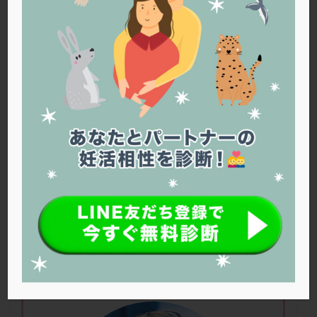
PQQ
PRP療法
SEET法
SLE
TESE
Th検査
TORIO検査
TRIO検査
ZyMot
アシストハッチング
アスピリン
アンタゴニスト法
アンチエイジング
インスリン抵抗性
イントラリピッド
ウトロゲスタン
エコー
エストラーナテープ
エストロゲン
オビドレル
おりもの
カウフマン療法
カウンセリング
ガニレスト
カバサール
カフェイン
カルシウムイオノファ
カンジタ
クラミジア
クリニック選び
グレード
クロミッド
妊娠のメカニズムについて
クロミフェン
ゴナールエフ
コロナウイルス
コロナワクチン
サウナ
サプリ
サプリメント
シート法
シェーングレン症候群
ショート法
シリンジ法
スクラッチ
ステップアップ
ステップダウン
ストレス
スプリット