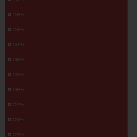
月経痛
未成熟卵
未熟卵
染色体検査
23秋号
染色体異常
栄養素
桑実胚移植
検査
橋本病
機能性不妊
正常形態率
正常胚
23秋号
正常胚率
死産
治療のやめ時
治療計画
流産
流産対策
温活
漢方
無排卵
24冬号
無月経
無痛分娩
無精子症
無頭蓋症
24夏号
生活習慣
生理
生理不順
生理周期
生理痛
産み分け 妊活クイズ
甲状腺
24春号
甲状腺ホルモン
甲状腺機能不全
男性ホルモン
男性不妊
病院選び
痛み
瘢痕症候群
24秋号
着床
着床の検査
着床の窓
着床不全
25冬号
着床前診断
着床率
着床痛
着床障害
睡眠薬
禁欲
移植
移植のタイミング
25夏号
移植周期
移植後
移植後の過ごし方
移植時期
25春号
稽留流産
空胞
筋膜下筋腫
粘膜下筋腫