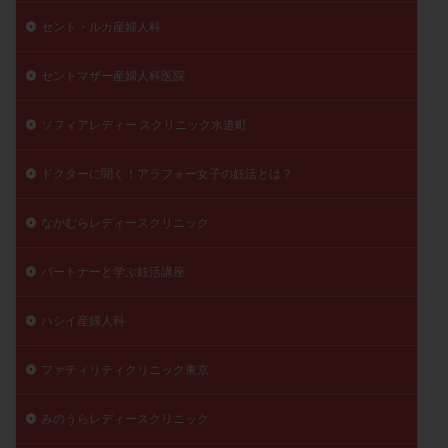
セント・ルカ産婦人科
セントマザー産婦人科医院
ソフィアレディー スクリニック水道町
ドクターに聞く！アラフォー女子の妊活とは？
なかむらレディースクリニック
パートナーと学ぶ妊活講座
ハシイ産婦人科
ファティリティクリニック東京
みのうらレディースクリニック