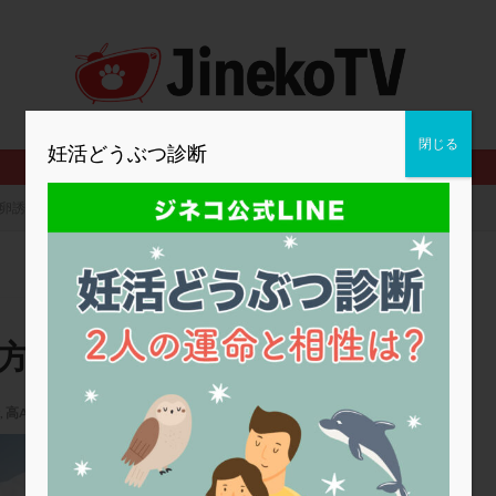
2人目妊活
2個戻し
2個移植
30代
3個移植
40代
BMI
CD138
DC胚
DFI
DHEA
E2
EMMA
査
ERPeak
FSH
FST
FTカテーテル
hCG
IMSI
MD-TESE
MRワクチン
MTHFR
NIPT
NK活性
NK細胞
閉じる
妊活どうぶつ診断
PCOS，妊活クイズ
PCPS
PFC-FD療法
PGT-A
PICSI
法
SEET法
SLE
TESE
Th検査
TORIO検査
TRIO検
排卵誘発方法は？
グ
アスピリン
アンタゴニスト法
アンチエイジング
インスリ
ウトロゲスタン
エコー
エストラーナテープ
エストロゲン
ウフマン療法
カウンセリング
ガニレスト
カバサール
カフェ
ファ
カンジタ
クラミジア
クリニック選び
グレード
ク
発方法は？
ゴナールエフ
コロナウイルス
コロナワクチン
サウナ
サプ
シート法
シェーングレン症候群
ショート法
シリンジ法
ス
,
高AMH
ステップダウン
ストレス
スプリット
セカンドオピニオン
厚仁病院
タイミング法
タイムラプス
ダイレクト分割
タクロリムス
チ