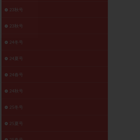
胚移植移植
23秋号
結
初期胚移植
医療保険
卵の数
23秋号
卵巣
巣機能不全
24冬号
卵管狭窄
原因不明
24夏号
受精障害
喫煙
24春号
群
多核受精
妊娠検査薬
24秋号
開
婦人科疾患
内膜受容能検査
25冬号
査
子宮収縮
25夏号
症
子宮鏡検査
障害
性感染症
25春号