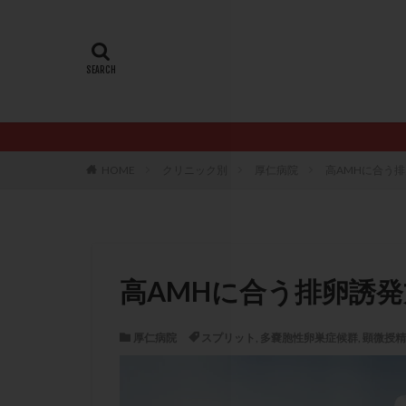
20代
22冬
AMH
ART
ERA
ERA検
LH
LUF
PCO
PCOS
PQQ
PRP療
HOME
クリニック別
厚仁病院
高AMHに合う
アシストハッチン
イントラリピッド
おりもの
カ
カルシウムイオノ
高AMHに合う排卵誘
クロミフェン
サプリメント
厚仁病院
スプリット
,
多嚢胞性卵巣症候群
,
顕微授精
ステップアップ
ダイエット