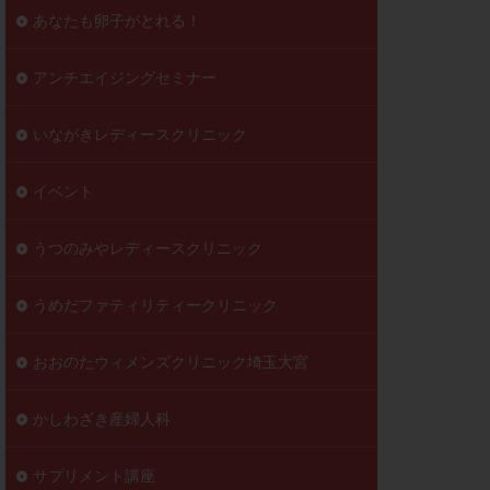
到達率
あなたも卵子がとれる！
自己注射
好胚盤胞
葉酸
アンチエイジングセミナー
透明帯除去培養
いながきレディースクリニック
伝子異常
顕微
顕微授精
イベント
ラクチン血症
胞
うつのみやレディースクリニック
うめだファティリティークリニック
おおのたウィメンズクリニック埼玉大宮
かしわざき産婦人科
サプリメント講座