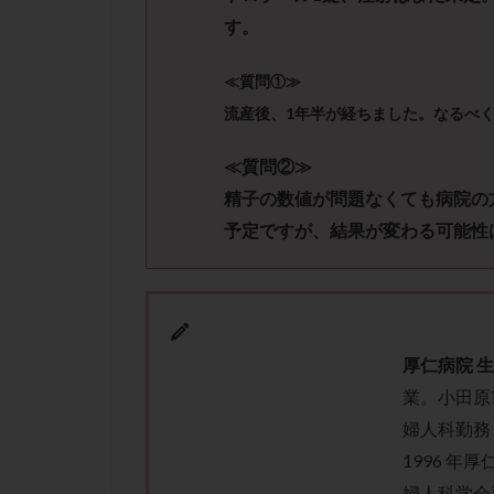
性行為
慢性
す。
抗セントロメア抗
排卵予定日
≪質問①≫
排卵検査薬
流産後、1年半が経ちました。なるべ
採卵後の過ごし方
≪質問②≫
早発卵巣不全
精子の数値が問題なくても病院の
染色体検査
予定ですが、結果が変わる可能性
正常胚
正常
無排卵
無月
生理痛
産み
男性不妊
病
厚仁病院 
着床前診断
業。小田原
移植周期
移
婦人科勤務
精子
精子の
1996 
精索静脈瘤
婦人科学会