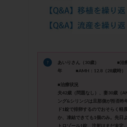
凍結卵子
凍
出産リスク
初診
刺激周
卵の質
卵の
卵巣の吊り上げ
卵巣機能低下
卵管留血症
双子
反復流
あいりさん（30
歳）
■治療ス
培養
培養士
年
■AMH：12.8（28歳時）
多精子授精
■治療状況
妊娠率
妊娠
夫42歳（問題なし）、妻30歳（A
子宮
子宮内
ング&シリンジは旦那側が拒否昨
子宮内膜炎
ド1錠で排卵するのでおそらく軽
子宮外妊娠
か、凍結できても1個のみ。先日
射精障害
屈
トロゾール1錠、注射はまだ未定