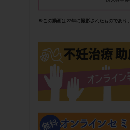
肝機能障害
胚盤胞移植
※この動画は23年に撮影されたものであり
自然周期
自
融解方法
血
通院
通院回
遺残卵胞
遺
風疹
食事
高刺激
高年
黄体未破裂化卵胞