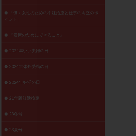
ンD
リスチム
「働く女性のための不妊治療と仕事の両立のポ
イント」
プラバノール
ゲステロン
『着床のためにできること』
ホルモン注射
ビタミン
2024年いい夫婦の日
フェリン
レトロゾール
2024年体外受精の日
妊検査
不妊治療
2024年妊活の日
症
不育症検査
がん
乳酸菌
21年版妊活検定
低AMH
体質改善
23冬号
凍結卵
23夏号