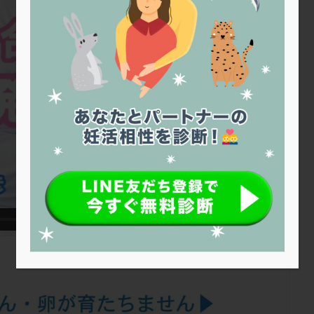
トリオ検査
トリソミー
ネフローゼ症候群
ビタミンC
ビタミ
ビブラマイシン
ピル
フーナーテスト
フェマーラ
フォ
ブライダルチェック
フラグメント
プラセンタ
プラノバール
プレコンセプション
プレドニン
プレマリン
プログラフ
プロ
プロバイオティクス
プロラクチン
ホルモン値
ホルモン投与
ホルモン補充法
ホルモン補充療法
マイクロポリープ
マルチ
メンタル
モザイク杯
モザイク胚
ラクトバチルス
ラクト
リュープリン
リュープロレリン注射
ルトラール
レコベル
バートソン
ロング法
一般不妊治療
下垂体不全
不妊
不
し方
不妊症
不妊鍼灸
不整脈
不正出血
不眠
不育
両卵管閉塞
中絶
中隔子宮
主治医変更
乏精子症
乳
二人目妊活
二段階胚移植
亜急性甲状腺炎
亜鉛
人工授精
低体重
低刺激
低年齢
低温期
体づくり
体外受精
重管理
体験談
保険診療
保険適用
偽嚢胞
偽閉経療法
低下症
先進医療
免疫異常
内膜スクラッチ
再発率
再開