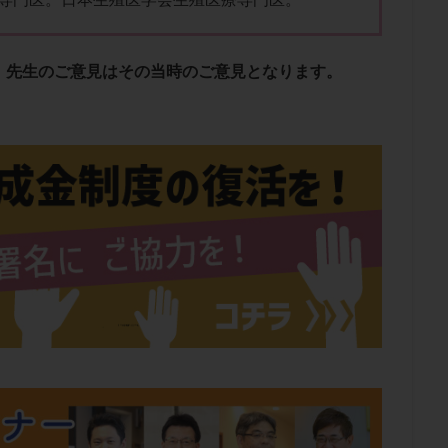
肥満
胎嚢
胎盤ポリープ
胚
胚培養
胚盤胞
胚盤胞
胚移植
腹腔鏡手術
腹腔鏡検査
膣内射精障害
膿精液症
、先生のご意見はその当時のご意見となります。
然妊娠
自然排卵周期
自然移植周期
自費診療
良好胚
良
流改善
視床下部
貧血
貯卵
費用
転座
転院
数
通院頻度
連続採卵
運動
過分割胚
過食嘔吐
遺
残胎盤
里親
閉塞性無精子症
閉経
陰性
陽性反応
食生活
養子縁組
骨盤腹膜炎
高AMH
高FSH
高プロ
齢
高温期
高齢
高齢出産
黄体ホルモン
黄体化未破裂卵
黄体機能不全
黄体補充
検索