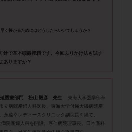
子宮内膜炎
成熟卵
抗TPO抗体
抗うつ剤
抗カルジオリピン抗
体
抗リン脂質抗体
抗核抗体
抗生剤
抗精子抗体
抗酸化
排卵出血
排卵刺激
排卵周期
排卵周期法
排卵日
排卵日
排卵痛
排卵誘発
排卵誘発剤
排卵誘発法
排卵障害
採卵
く早く授かるためにはどうしたらいいでしょうか？
採卵数
採精
断乳
新鮮卵子
新鮮精子
新鮮胚移植
更年期
月経不順
月経周期
月経困難
月経痛
未成熟卵
方針で基本顕微授精です。今回ふりかけ法も試す
染色体異常
栄養素
桑実胚移植
検査
橋本病
機能性不妊
はありますか？
胚率
死産
治療のやめ時
治療計画
流産
流産対策
経
無痛分娩
無精子症
無頭蓋症
生活習慣
生理
生
分け 妊活クイズ
甲状腺
甲状腺ホルモン
甲状腺機能不全
男
院選び
痛み
瘢痕症候群
着床
着床の検査
着床の窓
生殖医療部門 松山 毅彦 先生
東海大学医学部卒
着床率
着床痛
着床障害
睡眠薬
禁欲
移植
移植の
市立病院産婦人科医長、東海大学付属大磯病院産
植後
移植後の過ごし方
移植時期
稽留流産
空胞
筋膜下
、永遠幸レディースクリニック副院長を経て、
質
精子凍結
精子提供
精子減少症
精子無力症
精液検査
年厚仁病院産婦人科を開設。厚仁病院理事長。日本産科
糖質
経血量
経過措置
絨毛染色体検査
絨毛組織
絨毛膜
専門医。日本生殖医学会生殖医療専門医。