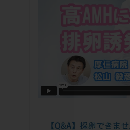
チラーヂン
ピックアップ障害
ブセレリン点鼻薬
ふりかけ法
プロテイン
ホルモン補充周期
ミトコンドリア
ラパロドリリング
レルミナ
ロ
不妊治療後の過ご
両側卵管切除術
二人目不妊
低グレード胚
体重増加
体
先天性甲状腺機能