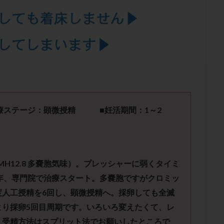
結卵移送
凍結精子
凍結胚
凍結胚盤胞
凍結胚移植
凍結
出産後
出血性黄体
分割胚
分割胚凍結
初期胚
初期胚凍
期
刺激方法
刺激法
前核期凍結
副作用
化学流産
輸送
卵子
卵子の老化
卵子の質
卵子凍結
卵子提供
卵巣刺激
卵巣嚢腫
卵巣多孔
卵巣年齢
卵巣機能
卵
卵巣過剰刺激症候群
卵管
卵管切除
卵管卵巣膿瘍
卵管水腫
卵管通水
卵管造影
卵管造影検査
卵管閉塞
卵胞
卵質
産
反復着床不全
受精
受精卵
受精卵凍結
受精率
テージ：顕微授精 ■妊活期間：1
～2
基礎体温
基礎体温表
変形卵
変性卵
多嚢胞性卵巣症候
夫婦生活
奇形率
妊娠
妊娠リスク
妊娠初期
妊娠判定
継続
妊娠継続率
妊活
妊活クイズ
妊活デビュー
妊活再
MH12.8 多嚢胞気味）。プレッシャーに弱くタイミ
フローラ
子宮内細菌叢検査
子宮内膜
子宮内膜ポリープ
子宮
年、専門院で治療スタート。多嚢胞ですがクロミッ
子宮内膜異型増殖症
子宮内膜症
子宮内膜症性嚢胞
子宮卵管造影検
度人工授精を6回し、顕微授精へ。採卵しても全滅
子宮奇形
子宮後屈
子宮筋腫
子宮筋腫，妊活クイズ
子宮腺筋
より採卵5回目周期です。いろいろ変えたくて、レ
折
帝王切開
帝王切開瘢痕症候群
後屈子宮
性交渉
性交
。受精方法はスプリット法でお願いしたところで