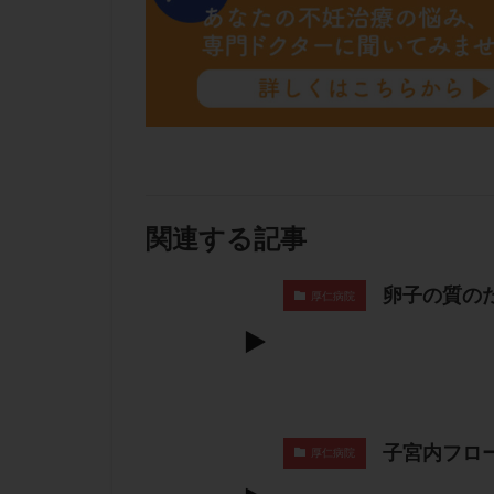
関連する記事
卵子の質の
厚仁病院
子宮内フロ
厚仁病院