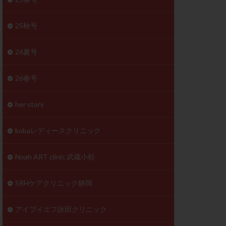
体
成分
排卵
25秋号
検査薬
26夏号
早期卵巣不全
26春号
未熟卵
正常形態率
her story
温活
漢方
理不順
生理周期
kobaレディースクリニック
性ホルモン
着床不全
Noah ART clinic 武蔵小杉
タイミング
SRHケアクリニック静岡
筋腫
粘膜下筋腫
精神安定剤
アイブイエフ詠田クリニック
下血腫