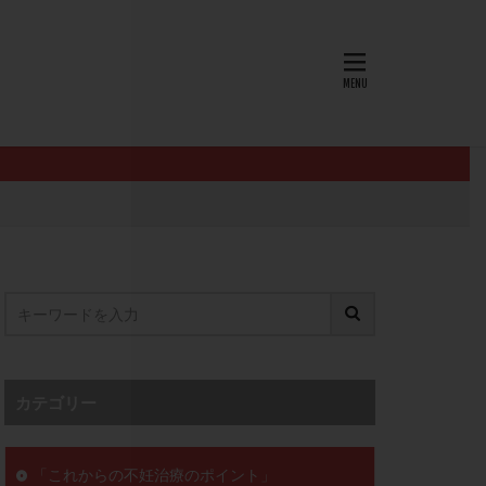
AID
ALICE
EndomeTRIO検査
L-カルニチン
OHSS
P4
PMS
PPOS法
査
ZyMot
ン抵抗性
オビドレル
イン
ロミッド
リ
クラッチ
カテゴリー
セックスレス
ョコレート嚢胞
「これからの不妊治療のポイント」