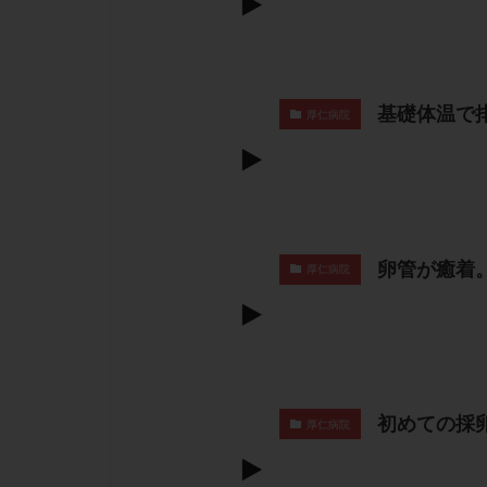
基礎体温で
厚仁病院
卵管が癒着
厚仁病院
初めての採
厚仁病院