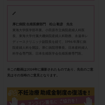
メンタル
モザイク杯
モザイク胚
ラクトバチルス
ラクトフェリン
ラパロドリリング
リュープリン
リュープロレリン注射
ルトラール
厚仁病院 生殖医療部門 松山 毅彦 先生
レコベル
レトロゾール
レルミナ
東海大学医学部卒業。小田原市立病院産婦人科医
ロバートソン
ロング法
一般不妊治療
長、東海大学付属大磯病院産婦人科勤務、永遠幸レ
下垂体不全
不妊
不妊検査
不妊治療
ディースクリニック副院長を経て、1996 年厚仁病
不妊治療後の過ごし方
不妊症
不妊鍼灸
院産婦人科を開設。厚仁病院理事長。日本産科婦人
不整脈
不正出血
不眠
不育症
科学会専門医。日本生殖医学会生殖医療専門医。
不育症検査
両側卵管切除術
両卵管閉塞
中絶
中隔子宮
主治医変更
乏精子症
乳がん
※この動画は2024年に撮影されたものであり、先生のご意
乳酸菌
二人目不妊
二人目妊活
二段階胚移植
見はその当時のご意見となります。
亜急性甲状腺炎
亜鉛
人工授精
低AMH
低グレード胚
低体重
低刺激
低年齢
低温期
体づくり
体外受精
体質改善
体重増加
体重管理
体験談
保険診療