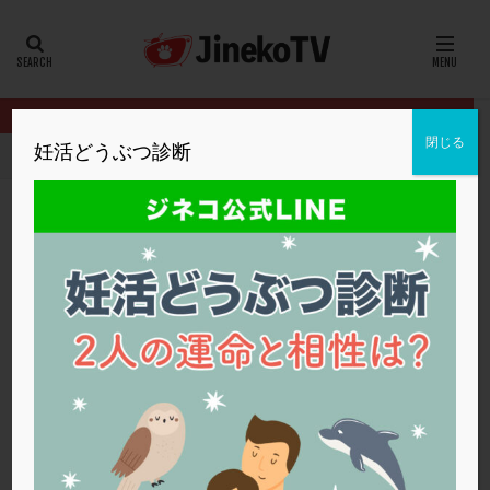
カテゴリー
タグ
閉じる
妊活どうぶつ診断
HOME
クリニック別
厚仁病院
自然妊娠希望。検査は何を受け
20代
22冬
2人目妊活
2個戻し
2個移植
30代
3個移植
40代
AID
ALICE
AMH
ART
BMI
CD138
DC胚
DFI
自然妊娠希望。検査は何を受ける？
DHEA
E2
EMMA
EndomeTRIO検査
厚仁病院
おりもの
,
タイミング法
,
卵管造影検査
,
自然妊娠
,
高齢
ERA
ERA検査
ERPeak
FSH
FST
FTカテーテル
hCG
IMSI
L-カルニチン
厚仁病院
LH
LUF
MD-TESE
MRワクチン
MTHFR
NIPT
NK活性
NK細胞
OHSS
P4
PCO
PCOS
PCOS，妊活クイズ
PCPS
PFC-FD療法
PGT-A
PICSI
PMS
PPOS法