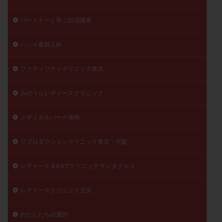
パートナーと学ぶ妊活講座
ハシイ産婦人科
ファティリティクリニック東京
みのうらレディースクリニック
メディカルパーク湘南
リプロダクションクリニック東京・大阪
レディース＆A R Tクリニック サンタクルス
レディースクリニック北浜
わたしたちの選択