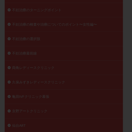
不妊治療のターニングポイント
不妊治療の検査や治療についてのポイント〜女性編〜
不妊治療の選択肢
不妊治療最前線
両角レディースクリニック
久保みずきレディースクリニック
亀田IVFクリニック幕張
京野アートクリニック
仙台ART