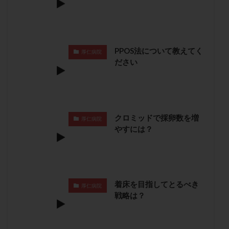
卵管留血症
卵管通水
卵管造影
卵管造影検査
卵管閉塞
卵胞
卵質
原因不明
双子
反復流産
反復着床不全
受精
受精卵
PPOS法について教えてく
厚仁病院
受精卵凍結
受精率
受精障害
喫煙
培養
ださい
培養士
基礎体温
基礎体温表
変形卵
変性卵
多嚢胞性卵巣症候群
多核受精
多精子授精
夫婦生活
奇形率
妊娠
妊娠リスク
妊娠初期
妊娠判定
妊娠検査薬
クロミッドで採卵数を増
厚仁病院
やすには？
妊娠率
妊娠継続
妊娠継続率
妊活
妊活クイズ
妊活デビュー
妊活再開
婦人科疾患
子宮
子宮内フローラ
子宮内細菌叢検査
子宮内膜
子宮内膜ポリープ
着床を目指してとるべき
厚仁病院
子宮内膜受容能検査
子宮内膜炎
戦略は？
子宮内膜異型増殖症
子宮内膜症
子宮内膜症性嚢胞
子宮卵管造影検査
子宮収縮
子宮外妊娠