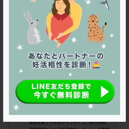
PQQ
PRP療法
SEET法
SLE
TESE
Th検査
TORIO検査
TRIO検査
ZyMot
アシストハッチング
アスピリン
アンタゴニスト法
アンチエイジング
インスリン抵抗性
イントラリピッド
ウトロゲスタン
エコー
エストラーナテープ
エストロゲン
オビドレル
おりもの
カウフマン療法
カウンセリング
ガニレスト
カバサール
カフェイン
カルシウムイオノファ
カンジタ
クラミジア
クリニック選び
グレード
クロミッド
ともさん（46
歳）
■治療ステージ：
自分たちで妊活中 ■妊活期間：2
～3
クロミフェン
ゴナールエフ
コロナウイルス
年
■AMH：1.5
コロナワクチン
サウナ
サプリ
サプリメント
シート法
シェーングレン症候群
ショート法
■治療状況
シリンジ法
スクラッチ
ステップアップ
42歳で流産し、その後タイミング法や人工
授精を経て４年前から２年くらい体外受精、
ステップダウン
ストレス
スプリット