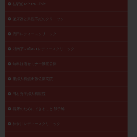
桂駅前 Mihara Clinic
泌尿器と男性不妊のクリニック
浅田レディースクリニック
湘南茅ヶ崎ARTレディースクリニック
無料妊活セミナー動画公開
産婦人科舘出張佐藤病院
田村秀子婦人科医院
着床のためにできること 卵子編
神奈川レディースクリニック