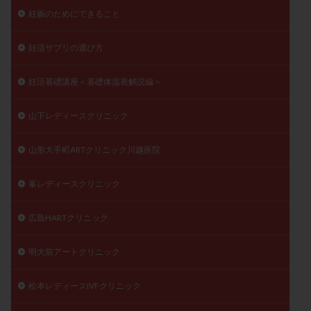
妊娠のためにできること
妊活サプリの選び方
妊活基礎講座＜基礎体温表解説編＞
山下レディースクリニック
山形大手町ARTクリニック川越医院
峯レディースクリニック
広島HARTクリニック
明大前アートクリニック
松本レディースIVFクリニック