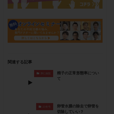
保険適用
偽嚢胞
偽閉経療法
先天性甲状腺機能低下症
先進医療
免疫異常
内膜スクラッチ
再発率
再開
凍結卵
凍結卵子
凍結卵移送
凍結精子
凍結胚
凍結胚盤胞
凍結胚移植
凍結胚移植移植
出産リスク
出産後
出血性黄体
分割胚
分割胚凍結
初期胚
初期胚凍結
初期胚移植
初診
刺激周期
刺激方法
刺激法
関連する記事
前核期凍結
副作用
化学流産
医療保険
精子の正常形態率につい
卵の数
卵の質
卵の輸送
卵子
厚仁病院
て
卵子の老化
卵子の質
卵子凍結
卵子提供
卵巣
卵巣の吊り上げ
卵巣刺激
卵巣嚢腫
卵巣多孔
卵巣年齢
卵巣機能
卵巣機能不全
卵巣機能低下
卵巣過剰刺激症候群
卵管
卵管水腫の除去で卵管を
23冬号
卵管切除
卵管卵巣膿瘍
卵管水腫
卵管狭窄
切除していい？