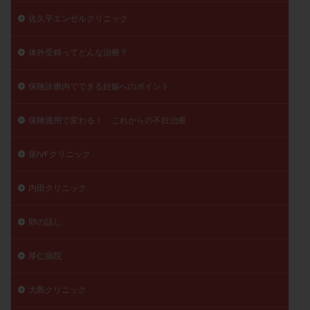
佐久平エンゼルクリニック
体外受精ってどんな治療？
保険診療内でできる妊娠へのポイント
保険適用で変わる！ これからの不妊治療
俵IVFクリニック
内田クリニック
卵の話し
厚仁病院
大島クリニック