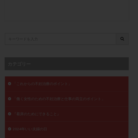
子宮奇形
子宮後屈
子宮筋腫
子宮筋腫，妊活クイズ
子宮腺筋症
子宮鏡検査
射精障害
屈折
帝王切開
帝王切開瘢痕症候群
後屈子宮
性交渉
性交障害
性感染症
性行為
慢性子宮内膜炎
成熟卵
抗TPO抗体
抗うつ剤
抗カルジオリピン抗体
抗セントロメア抗体
抗リン脂質抗体
抗核抗体
カテゴリー
抗生剤
抗精子抗体
抗酸化成分
排卵
排卵予定日
排卵出血
排卵刺激
排卵周期
「これからの不妊治療のポイント」
排卵周期法
排卵日
排卵日検査薬
排卵検査薬
排卵痛
排卵誘発
排卵誘発剤
排卵誘発法
「働く女性のための不妊治療と仕事の両立のポイント」
排卵障害
採卵
採卵後の過ごし方
採卵数
『着床のためにできること』
採精
断乳
新鮮卵子
新鮮精子
新鮮胚移植
早期卵巣不全
早発卵巣不全
2024年いい夫婦の日
更年期
月経不順
月経周期
月経困難