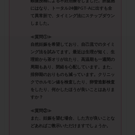
顕微授精による不妊治療をしました。胚盤胞
セカンドオピニオン
セックスレス
ダイエット
にはなり、トータル24個PGT-Aに出すも全
タイミング法
タイムラプス
ダイレクト分割
て異常胚で、タイミング法にステップダウン
タクロリムス
チョコレート嚢胞
チラーヂン
しました。
トリオ検査
トリソミー
ネフローゼ症候群
≪質問①≫
ビタミンC
ビタミンD
ピックアップ障害
自然妊娠を希望しており、自己流でのタイミ
ビブラマイシン
ピル
フーナーテスト
ング法を試みてます。最近は生理が短く、生
フェマーラ
フォリスチム
ブセレリン点鼻薬
理前から茶オリが出たり、高温期も一週間の
ブライダルチェック
フラグメント
プラセンタ
周期もあり、閉経を心配しています。また、
排卵期のおりものも減っています。クリニッ
プラノバール
プラバノール
ふりかけ法
クでホルモン値を検査したり、卵管造影検査
プレコンセプション
プレドニン
プレマリン
をしたり、何かしたほうが良いことはありま
プログラフ
プロゲステロン
プロテイン
すか？
プロバイオティクス
プロラクチン
ホルモン値
≪質問②≫
ホルモン投与
ホルモン注射
ホルモン補充周期
また、妊娠を望む場合、した方が良いことな
ホルモン補充法
ホルモン補充療法
どあればご教示いただけますでしょうか。
マイクロポリープ
マルチビタミン
ミトコンドリア