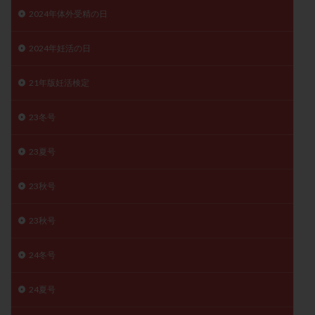
2024年体外受精の日
月経痛
未成熟卵
未熟卵
染色体検査
染色体異常
栄養素
桑実胚移植
検査
2024年妊活の日
橋本病
機能性不妊
正常形態率
正常胚
正常胚率
死産
治療のやめ時
治療計画
21年版妊活検定
流産
流産対策
温活
漢方
無排卵
23冬号
無月経
無痛分娩
無精子症
無頭蓋症
生活習慣
生理
生理不順
生理周期
23夏号
生理痛
産み分け 妊活クイズ
甲状腺
甲状腺ホルモン
甲状腺機能不全
男性ホルモン
23秋号
男性不妊
病院選び
痛み
瘢痕症候群
23秋号
着床
着床の検査
着床の窓
着床不全
着床前診断
着床率
着床痛
着床障害
24冬号
睡眠薬
禁欲
移植
移植のタイミング
移植周期
移植後
移植後の過ごし方
移植時期
24夏号
稽留流産
空胞
筋膜下筋腫
粘膜下筋腫