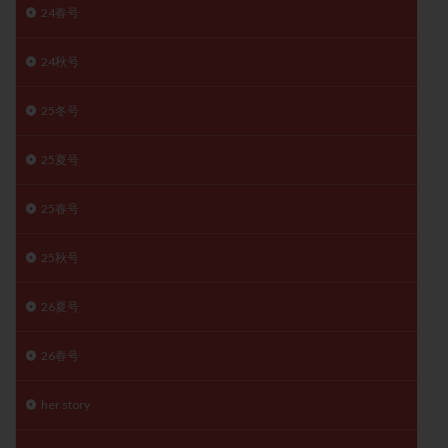
24春号
精子
精子の質
精子凍結
精子提供
精子減少症
精子無力症
精液検査
精神安定剤
24秋号
精索静脈瘤
糖質
経血量
経過措置
25冬号
絨毛染色体検査
絨毛組織
絨毛膜下血腫
肝機能障害
肥満
胎嚢
胎盤ポリープ
胚
25夏号
胚培養
胚盤胞
胚盤胞到達率
胚盤胞移植
胚移植
腹腔鏡手術
腹腔鏡検査
膣内射精障害
25春号
膿精液症
自己注射
自然周期
自然妊娠
25秋号
自然排卵周期
自然移植周期
自費診療
良好胚
良好胚盤胞
葉酸
融解方法
血流改善
26夏号
視床下部
貧血
貯卵
費用
転座
転院
透明帯除去培養
通院
通院回数
26春号
通院頻度
連続採卵
運動
過分割胚
her story
過食嘔吐
遺伝子異常
遺残卵胞
遺残胎盤
里親
閉塞性無精子症
閉経
陰性