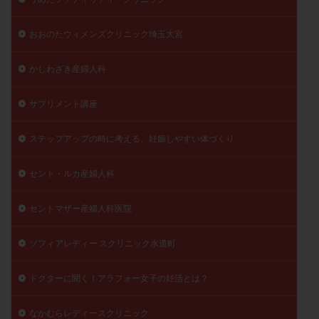
おおのたウィメンズクリニック埼玉大宮
かしわざき産婦人科
サプリメント講座
ステップアップの時に考える、妊娠しやすい体づくり
セント・ルカ産婦人科
セントマザー産婦人科医院
ソフィアレディー スクリニック水道町
ドクターに聞く！アラフォー女子の妊活とは？
なかむらレディースクリニック