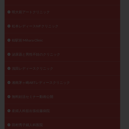
明大前アートクリニック
松本レディースIVFクリニック
桂駅前 Mihara Clinic
泌尿器と男性不妊のクリニック
浅田レディースクリニック
湘南茅ヶ崎ARTレディースクリニック
無料妊活セミナー動画公開
産婦人科舘出張佐藤病院
田村秀子婦人科医院