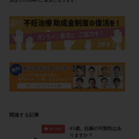
保険適用
偽嚢胞
偽閉経療法
先天性甲状腺機能低下症
先進医療
免疫異常
内膜スクラッチ
再発率
再開
凍結卵
凍結卵子
凍結卵移送
凍結精子
凍結胚
凍結胚盤胞
凍結胚移植
凍結胚移植移植
出産リスク
出産後
出血性黄体
分割胚
分割胚凍結
初期胚
初期胚凍結
初期胚移植
初診
刺激周期
刺激方法
刺激法
前核期凍結
副作用
化学流産
医療保険
卵の数
卵の質
卵の輸送
卵子
卵子の老化
卵子の質
卵子凍結
卵子提供
卵巣
卵巣の吊り上げ
卵巣刺激
卵巣嚢腫
関連する記事
卵巣多孔
卵巣年齢
卵巣機能
卵巣機能不全
卵巣機能低下
卵巣過剰刺激症候群
卵管
45歳。妊娠の可能性はあ
厚仁病院
りますか？
卵管切除
卵管卵巣膿瘍
卵管水腫
卵管狭窄