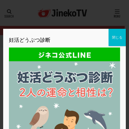
カテゴリー
タグ
閉じる
妊活どうぶつ診断
HOME
クリニック別
厚仁病院
橋本病です。妊活する上で気を
20代
22冬
2人目妊活
2個戻し
2個移植
30代
3個移植
40代
AID
ALICE
AMH
ART
BMI
CD138
DC胚
DFI
橋本病です。妊活する上で気をつけること
DHEA
E2
EMMA
EndomeTRIO検査
は？
ERA
ERA検査
ERPeak
FSH
FST
厚仁病院
タイミング法
,
体外受精
,
橋本病
FTカテーテル
hCG
IMSI
L-カルニチン
厚仁病院
LH
LUF
MD-TESE
MRワクチン
MTHFR
NIPT
NK活性
NK細胞
OHSS
P4
PCO
PCOS
PCOS，妊活クイズ
PCPS
PFC-FD療法
PGT-A
PICSI
PMS
PPOS法