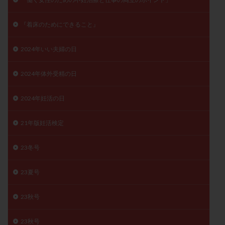
月経痛
未成熟卵
未熟卵
染色体検査
『着床のためにできること』
染色体異常
栄養素
桑実胚移植
検査
橋本病
機能性不妊
正常形態率
正常胚
2024年いい夫婦の日
正常胚率
死産
治療のやめ時
治療計画
流産
流産対策
温活
漢方
無排卵
2024年体外受精の日
無月経
無痛分娩
無精子症
無頭蓋症
2024年妊活の日
生活習慣
生理
生理不順
生理周期
生理痛
産み分け 妊活クイズ
甲状腺
21年版妊活検定
甲状腺ホルモン
甲状腺機能不全
男性ホルモン
男性不妊
病院選び
痛み
瘢痕症候群
23冬号
着床
着床の検査
着床の窓
着床不全
23夏号
着床前診断
着床率
着床痛
着床障害
睡眠薬
禁欲
移植
移植のタイミング
23秋号
移植周期
移植後
移植後の過ごし方
移植時期
稽留流産
空胞
筋膜下筋腫
粘膜下筋腫
23秋号