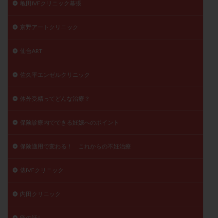
亀田IVFクリニック幕張
京野アートクリニック
仙台ART
佐久平エンゼルクリニック
体外受精ってどんな治療？
保険診療内でできる妊娠へのポイント
保険適用で変わる！ これからの不妊治療
俵IVFクリニック
内田クリニック
卵の話し