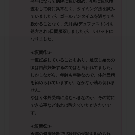
今年になって病院に通い始め、4月に通水検
セカンドオピニオン
セックスレス
ダイエット
査をして特に異常なく、タイミング法を試み
タイミング法
タイムラプス
ダイレクト分割
ていましたが、ゴールデンタイムを過ぎても
タクロリムス
チョコレート嚢胞
チラーヂン
授かることなく、先月薬(デュファストン)を
トリオ検査
トリソミー
ネフローゼ症候群
処方され5日間服薬しましたが、リセットに
なりました。
ビタミンC
ビタミンD
ピックアップ障害
ビブラマイシン
ピル
フーナーテスト
≪質問①≫
フェマーラ
フォリスチム
ブセレリン点鼻薬
一度妊娠していることもあり、通院し始めの
ブライダルチェック
フラグメント
プラセンタ
頃は自然妊娠するのではと言われてました。
しかしながら、年齢も年齢なので、体外受精
プラノバール
プラバノール
ふりかけ法
を勧められていますが、なかなか踏み切れま
プレコンセプション
プレドニン
プレマリン
せん。
プログラフ
プロゲステロン
プロテイン
やはり体外受精に進むべきなのか、その前に
プロバイオティクス
プロラクチン
ホルモン値
できる事などあれば教えていただきたいで
ホルモン投与
ホルモン注射
ホルモン補充周期
す。
ホルモン補充法
ホルモン補充療法
≪質問②≫
マイクロポリープ
マルチビタミン
ミトコンドリア
今年の健康診断で甲状腺の受診を勧められ、