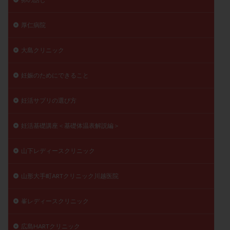
厚仁病院
大島クリニック
妊娠のためにできること
妊活サプリの選び方
妊活基礎講座＜基礎体温表解説編＞
山下レディースクリニック
山形大手町ARTクリニック川越医院
峯レディースクリニック
広島HARTクリニック