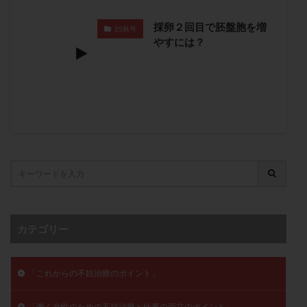
子宮奇形
子宮後屈
子宮筋腫
採卵２回目で胚盤胞を増
25秋号
子宮筋腫，妊活クイズ
子宮腺筋症
子宮鏡検査
やすには？
射精障害
屈折
帝王切開
帝王切開瘢痕症候群
後屈子宮
性交渉
性交障害
性感染症
性行為
慢性子宮内膜炎
成熟卵
抗TPO抗体
抗うつ剤
抗カルジオリピン抗体
抗セントロメア抗体
抗リン脂質抗体
抗核抗体
抗生剤
抗精子抗体
抗酸化成分
排卵
排卵予定日
排卵出血
排卵刺激
排卵周期
排卵周期法
排卵日
排卵日検査薬
排卵検査薬
排卵痛
排卵誘発
排卵誘発剤
排卵誘発法
カテゴリー
排卵障害
採卵
採卵後の過ごし方
採卵数
採精
断乳
新鮮卵子
新鮮精子
「これからの不妊治療のポイント」
新鮮胚移植
早期卵巣不全
早発卵巣不全
更年期
月経不順
月経周期
月経困難
「働く女性のための不妊治療と仕事の両立のポイント」