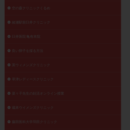
空の森クリニックくるめ
綾瀬駅前臼井クリニック
臼井医院 亀有本院
良い卵子を採る方法
英ウィメンズクリニック
草津レディースクリニック
菜々子先生の妊活オンライン授業
蔵本ウイメンズクリニック
藤田医科大学羽田クリニック