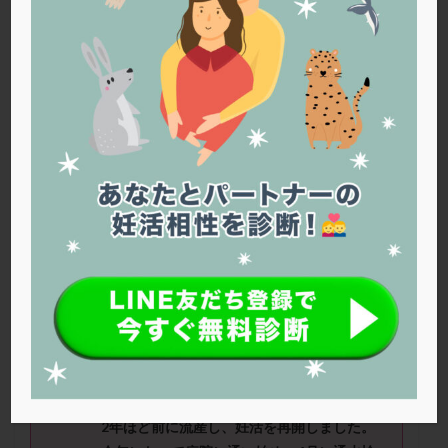
PQQ
PRP療法
SEET法
SLE
TESE
Th検査
TORIO検査
TRIO検査
ZyMot
アシストハッチング
アスピリン
アンタゴニスト法
アンチエイジング
インスリン抵抗性
イントラリピッド
ウトロゲスタン
エコー
エストラーナテープ
エストロゲン
オビドレル
おりもの
カウフマン療法
カウンセリング
ガニレスト
カバサール
カフェイン
カルシウムイオノファ
カンジタ
クラミジア
クリニック選び
グレード
クロミッド
satoさん（38
歳）
■治療ステージ：
クロミフェン
ゴナールエフ
コロナウイルス
通院にてタイミング法 ■妊活歴：1年
～2
コロナワクチン
サウナ
サプリ
サプリメント
年 ■精液所見：運動率70%、奇型率30%
シート法
シェーングレン症候群
ショート法
シリンジ法
スクラッチ
ステップアップ
■治療状況
2年ほど前に流産し、妊活を再開しました。
ステップダウン
ストレス
スプリット