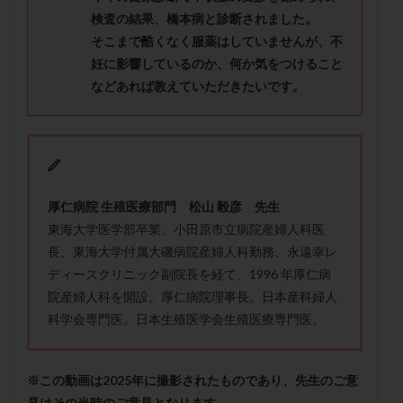
メンタル
モザイク杯
モザイク胚
検査の結果、橋本病と診断されました。
ラクトバチルス
ラクトフェリン
ラパロドリリング
そこまで酷くなく服薬はしていませんが、不
妊に影響しているのか、何か気をつけること
リュープリン
リュープロレリン注射
ルトラール
などあれば教えていただきたいです。
レコベル
レトロゾール
レルミナ
ロバートソン
ロング法
一般不妊治療
下垂体不全
不妊
不妊検査
不妊治療
不妊治療後の過ごし方
不妊症
不妊鍼灸
不整脈
不正出血
不眠
不育症
厚仁病院 生殖医療部門 松山 毅彦 先生
不育症検査
両側卵管切除術
両卵管閉塞
中絶
東海大学医学部卒業。小田原市立病院産婦人科医
長、東海大学付属大磯病院産婦人科勤務、永遠幸レ
中隔子宮
主治医変更
乏精子症
乳がん
ディースクリニック副院長を経て、1996 年厚仁病
乳酸菌
二人目不妊
二人目妊活
二段階胚移植
院産婦人科を開設。厚仁病院理事長。日本産科婦人
亜急性甲状腺炎
亜鉛
人工授精
低AMH
科学会専門医。日本生殖医学会生殖医療専門医。
低グレード胚
低体重
低刺激
低年齢
低温期
体づくり
体外受精
体質改善
※この動画は2025年に撮影されたものであり、先生のご意
体重増加
体重管理
体験談
保険診療
見はその当時のご意見となります。