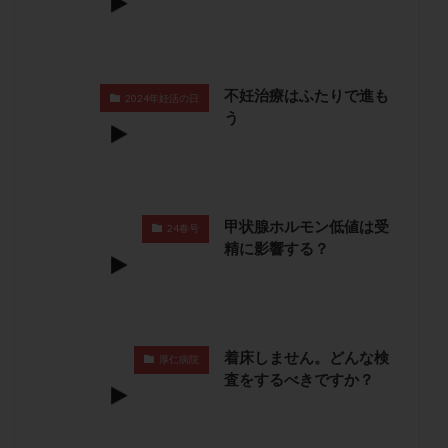
卵管留血症
卵管通水
卵管造影
卵管造影検査
卵管閉塞
卵胞
卵質
原因不明
双子
反復流産
反復着床不全
受精
受精卵
不妊治療はふたりで進も
2024年妊活の日
受精卵凍結
受精率
受精障害
喫煙
培養
う
培養士
基礎体温
基礎体温表
変形卵
変性卵
多嚢胞性卵巣症候群
多核受精
多精子授精
夫婦生活
奇形率
妊娠
甲状腺ホルモン低値は受
妊娠リスク
妊娠初期
妊娠判定
妊娠検査薬
24春号
精に影響する？
妊娠率
妊娠継続
妊娠継続率
妊活
妊活クイズ
妊活デビュー
妊活再開
婦人科疾患
子宮
子宮内フローラ
子宮内細菌叢検査
子宮内膜
子宮内膜ポリープ
着床しません。どんな検
厚仁病院
子宮内膜受容能検査
子宮内膜炎
査をするべきですか？
子宮内膜異型増殖症
子宮内膜症
子宮内膜症性嚢胞
子宮卵管造影検査
子宮収縮
子宮外妊娠