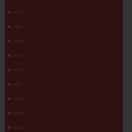
精子
精子の質
精子凍結
精子提供
24冬号
精子減少症
精子無力症
精液検査
精神安定剤
精索静脈瘤
糖質
経血量
経過措置
24夏号
絨毛染色体検査
絨毛組織
絨毛膜下血腫
24春号
肝機能障害
肥満
胎嚢
胎盤ポリープ
胚
胚培養
胚盤胞
胚盤胞到達率
胚盤胞移植
24秋号
胚移植
腹腔鏡手術
腹腔鏡検査
膣内射精障害
膿精液症
自己注射
自然周期
自然妊娠
25冬号
自然排卵周期
自然移植周期
自費診療
良好胚
25夏号
良好胚盤胞
葉酸
融解方法
血流改善
視床下部
貧血
貯卵
費用
転座
25春号
転院
透明帯除去培養
通院
通院回数
通院頻度
連続採卵
運動
過分割胚
25秋号
過食嘔吐
遺伝子異常
遺残卵胞
遺残胎盤
26夏号
里親
閉塞性無精子症
閉経
陰性