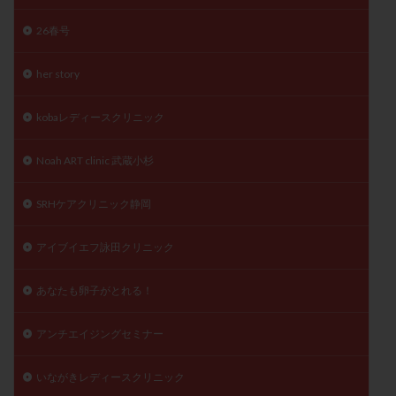
陽性反応
顕微
顕微授精
風疹
食事
26春号
食生活
養子縁組
骨盤腹膜炎
高AMH
her story
高FSH
高プロラクチン血症
高刺激
高年齢
高温期
高齢
高齢出産
黄体ホルモン
kobaレディースクリニック
黄体化未破裂卵胞
黄体未破裂化卵胞
黄体機能不全
黄体補充
Noah ART clinic 武蔵小杉
検索
SRHケアクリニック静岡
アイブイエフ詠田クリニック
あなたも卵子がとれる！
アンチエイジングセミナー
いながきレディースクリニック