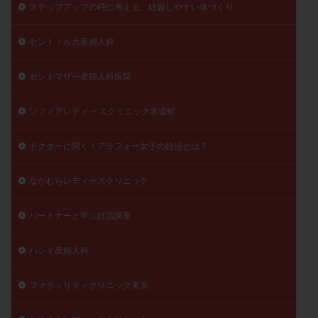
ステップアップの時に考える、妊娠しやすい体づくり
セント・ルカ産婦人科
セントマザー産婦人科医院
ソフィアレディー スクリニック水道町
ドクターに聞く！アラフォー女子の妊活とは？
なかむらレディースクリニック
パートナーと学ぶ妊活講座
ハシイ産婦人科
ファティリティクリニック東京