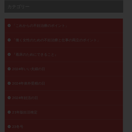
子宮奇形
子宮後屈
子宮筋腫
カテゴリー
子宮筋腫，妊活クイズ
子宮腺筋症
子宮鏡検査
射精障害
屈折
帝王切開
帝王切開瘢痕症候群
「これからの不妊治療のポイント」
後屈子宮
性交渉
性交障害
性感染症
「働く女性のための不妊治療と仕事の両立のポイント」
性行為
慢性子宮内膜炎
成熟卵
抗TPO抗体
抗うつ剤
抗カルジオリピン抗体
『着床のためにできること』
抗セントロメア抗体
抗リン脂質抗体
抗核抗体
抗生剤
抗精子抗体
抗酸化成分
排卵
2024年いい夫婦の日
排卵予定日
排卵出血
排卵刺激
排卵周期
2024年体外受精の日
排卵周期法
排卵日
排卵日検査薬
排卵検査薬
排卵痛
排卵誘発
排卵誘発剤
排卵誘発法
2024年妊活の日
排卵障害
採卵
採卵後の過ごし方
採卵数
採精
断乳
新鮮卵子
新鮮精子
21年版妊活検定
新鮮胚移植
早期卵巣不全
早発卵巣不全
23冬号
更年期
月経不順
月経周期
月経困難