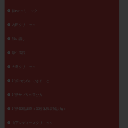
俵IVFクリニック
内田クリニック
卵の話し
厚仁病院
大島クリニック
妊娠のためにできること
妊活サプリの選び方
妊活基礎講座＜基礎体温表解説編＞
山下レディースクリニック