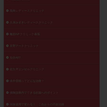
両角レディースクリニック
久保みずきレディースクリニック
亀田IVFクリニック幕張
京野アートクリニック
仙台ART
佐久平エンゼルクリニック
体外受精ってどんな治療？
保険診療内でできる妊娠へのポイント
保険適用で変わる！ これからの不妊治療