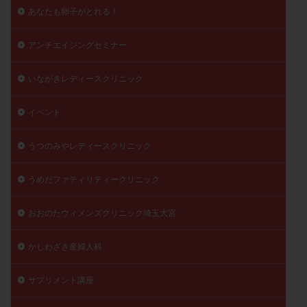
あなたも卵子がとれる！
陽性反応
顕微
顕微授精
風疹
食事
食生活
養子縁組
骨盤腹膜炎
高AMH
アンチエイジングセミナー
高FSH
高プロラクチン血症
高刺激
高年齢
高温期
高齢
高齢出産
黄体ホルモン
いながきレディースクリニック
黄体化未破裂卵胞
黄体未破裂化卵胞
黄体機能不全
イベント
黄体補充
うつのみやレディースクリニック
検索
うめだファティリティークリニック
おおのたウィメンズクリニック埼玉大宮
かしわざき産婦人科
サプリメント講座