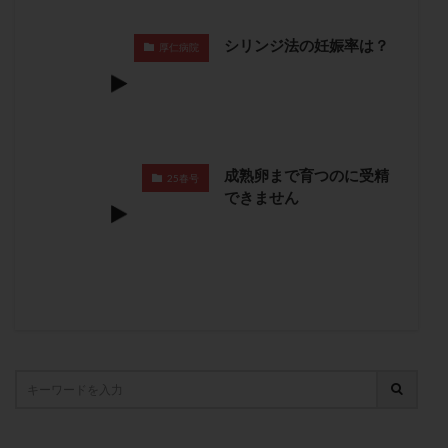
卵管留血症
卵管通水
卵管造影
卵管造影検査
シリンジ法の妊娠率は？
卵管閉塞
卵胞
卵質
原因不明
双子
厚仁病院
反復流産
反復着床不全
受精
受精卵
受精卵凍結
受精率
受精障害
喫煙
培養
培養士
基礎体温
基礎体温表
変形卵
変性卵
多嚢胞性卵巣症候群
多核受精
成熟卵まで育つのに受精
25春号
できません
多精子授精
夫婦生活
奇形率
妊娠
妊娠リスク
妊娠初期
妊娠判定
妊娠検査薬
妊娠率
妊娠継続
妊娠継続率
妊活
妊活クイズ
妊活デビュー
妊活再開
婦人科疾患
子宮
子宮内フローラ
子宮内細菌叢検査
子宮内膜
子宮内膜ポリープ
子宮内膜受容能検査
子宮内膜炎
子宮内膜異型増殖症
子宮内膜症
子宮内膜症性嚢胞
子宮卵管造影検査
子宮収縮
子宮外妊娠