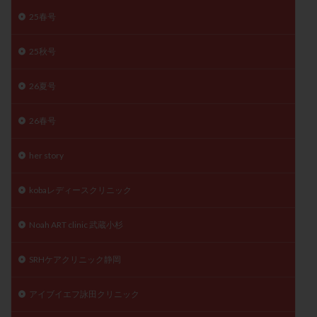
精子
精子の質
精子凍結
精子提供
25春号
精子減少症
精子無力症
精液検査
精神安定剤
25秋号
精索静脈瘤
糖質
経血量
経過措置
絨毛染色体検査
絨毛組織
絨毛膜下血腫
26夏号
肝機能障害
肥満
胎嚢
胎盤ポリープ
胚
26春号
胚培養
胚盤胞
胚盤胞到達率
胚盤胞移植
胚移植
腹腔鏡手術
腹腔鏡検査
膣内射精障害
her story
膿精液症
自己注射
自然周期
自然妊娠
自然排卵周期
自然移植周期
自費診療
良好胚
kobaレディースクリニック
良好胚盤胞
葉酸
融解方法
血流改善
Noah ART clinic 武蔵小杉
視床下部
貧血
貯卵
費用
転座
転院
透明帯除去培養
通院
通院回数
SRHケアクリニック静岡
通院頻度
連続採卵
運動
過分割胚
過食嘔吐
遺伝子異常
遺残卵胞
遺残胎盤
アイブイエフ詠田クリニック
里親
閉塞性無精子症
閉経
陰性