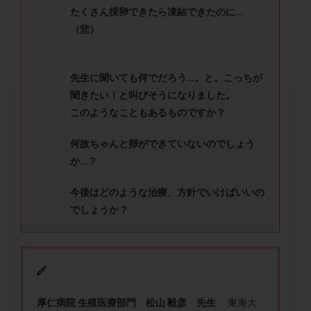
セカンドオピニオン
セックスレス
ダイエット
たくさん採卵できたら凍結できたのに
…
タイミング法
タイムラプス
ダイレクト分割
（悲）
タクロリムス
チョコレート嚢胞
チラーヂン
トリオ検査
トリソミー
ネフローゼ症候群
先生に聞いても何でだろう
…
。と。こっちが
ビタミンC
ビタミンD
ピックアップ障害
聞きたい！と叫びそうになりました。
ビブラマイシン
ピル
フーナーテスト
このようなこともあるものですか？
フェマーラ
フォリスチム
ブセレリン点鼻薬
何故ちゃんと卵ができていないのでしょう
ブライダルチェック
フラグメント
プラセンタ
か
…
？
プラノバール
プラバノール
ふりかけ法
今後はどのような治療、方針でいけばいいの
プレコンセプション
プレドニン
プレマリン
でしょうか？
プログラフ
プロゲステロン
プロテイン
プロバイオティクス
プロラクチン
ホルモン値
ホルモン投与
ホルモン注射
ホルモン補充周期
ホルモン補充法
ホルモン補充療法
マイクロポリープ
マルチビタミン
ミトコンドリア
厚仁病院 生殖医療部門 松山 毅彦 先生
東海大