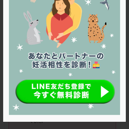
PQQ
PRP療法
SEET法
SLE
TESE
Th検査
TORIO検査
TRIO検査
ZyMot
アシストハッチング
アスピリン
アンタゴニスト法
アンチエイジング
インスリン抵抗性
イントラリピッド
ウトロゲスタン
エコー
エストラーナテープ
エストロゲン
オビドレル
おりもの
カウフマン療法
カウンセリング
ガニレスト
カバサール
カフェイン
カルシウムイオノファ
カンジタ
クラミジア
クリニック選び
グレード
クロミッド
現在
42
歳です。体外受精を一度しました。
クロミフェン
ゴナールエフ
コロナウイルス
自己注射でたくさん
9
個卵ができましたが、
コロナワクチン
サウナ
サプリ
サプリメント
採卵できたのは一つだけでした。
シート法
シェーングレン症候群
ショート法
顕微授精し、移植しましたが、着床しません
シリンジ法
スクラッチ
ステップアップ
でした。
ステップダウン
ストレス
スプリット