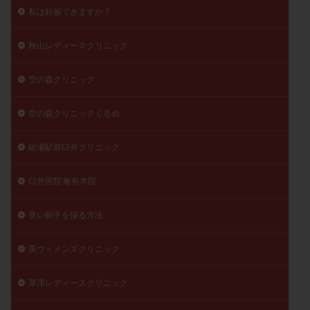
私は妊娠できますか？
秋山レディースクリニック
空の森クリニック
空の森クリニックくるめ
綾瀬駅前臼井クリニック
臼井医院 亀有本院
良い卵子を採る方法
英ウィメンズクリニック
草津レディースクリニック