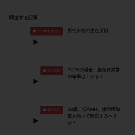
保険適用
偽嚢胞
偽閉経療法
先天性甲状腺機能低下症
先進医療
免疫異常
関連する記事
内膜スクラッチ
再発率
再開
凍結卵
男性不妊の主な原因
凍結卵子
凍結卵移送
凍結精子
凍結胚
2024年妊活の日
凍結胚盤胞
凍結胚移植
凍結胚移植移植
出産リスク
出産後
出血性黄体
分割胚
分割胚凍結
初期胚
初期胚凍結
初期胚移植
初診
刺激周期
刺激方法
刺激法
PCOSの場合、染色体異常
厚仁病院
の確率は上がる？
前核期凍結
副作用
化学流産
医療保険
卵の数
卵の質
卵の輸送
卵子
卵子の老化
卵子の質
卵子凍結
卵子提供
卵巣
卵巣の吊り上げ
卵巣刺激
卵巣嚢腫
38歳、低AMH。採卵増加
厚仁病院
卵巣多孔
卵巣年齢
卵巣機能
卵巣機能不全
数を狙って転院するべき
か？
卵巣機能低下
卵巣過剰刺激症候群
卵管
卵管切除
卵管卵巣膿瘍
卵管水腫
卵管狭窄