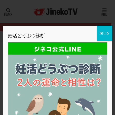
カテゴリー
タグ
閉じる
妊活どうぶつ診断
HOME
クリニック別
厚仁病院
採卵数が少ない原因は？
20代
22冬
2人目妊活
2個戻し
2個移植
30代
3個移植
40代
AID
ALICE
AMH
ART
BMI
CD138
DC胚
DFI
採卵数が少ない原因は？
DHEA
E2
EMMA
EndomeTRIO検査
厚仁病院
体外受精
,
着床不全
,
顕微授精
ERA
ERA検査
ERPeak
FSH
FST
FTカテーテル
hCG
IMSI
L-カルニチン
厚仁病院
LH
LUF
MD-TESE
MRワクチン
MTHFR
NIPT
NK活性
NK細胞
OHSS
P4
PCO
PCOS
PCOS，妊活クイズ
PCPS
PFC-FD療法
PGT-A
PICSI
PMS
PPOS法