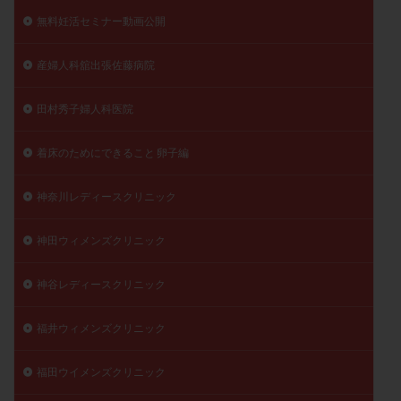
無料妊活セミナー動画公開
産婦人科舘出張佐藤病院
田村秀子婦人科医院
着床のためにできること 卵子編
神奈川レディースクリニック
神田ウィメンズクリニック
神谷レディースクリニック
福井ウィメンズクリニック
福田ウイメンズクリニック