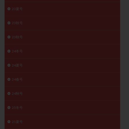
月経痛
未成熟卵
未熟卵
染色体検査
23夏号
染色体異常
栄養素
桑実胚移植
検査
23秋号
橋本病
機能性不妊
正常形態率
正常胚
正常胚率
死産
治療のやめ時
治療計画
23秋号
流産
流産対策
温活
漢方
無排卵
無月経
無痛分娩
無精子症
無頭蓋症
24冬号
生活習慣
生理
生理不順
生理周期
24夏号
生理痛
産み分け 妊活クイズ
甲状腺
甲状腺ホルモン
甲状腺機能不全
男性ホルモン
24春号
男性不妊
病院選び
痛み
瘢痕症候群
着床
着床の検査
着床の窓
着床不全
24秋号
着床前診断
着床率
着床痛
着床障害
25冬号
睡眠薬
禁欲
移植
移植のタイミング
移植周期
移植後
移植後の過ごし方
移植時期
25夏号
稽留流産
空胞
筋膜下筋腫
粘膜下筋腫