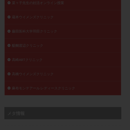
菜々子先生の妊活オンライン授業
蔵本ウイメンズクリニック
藤田医科大学羽田クリニック
醍醐渡辺クリニック
高崎ARTクリニック
高橋ウイメンズクリニック
麻布モンテアール レディースクリニック
メタ情報