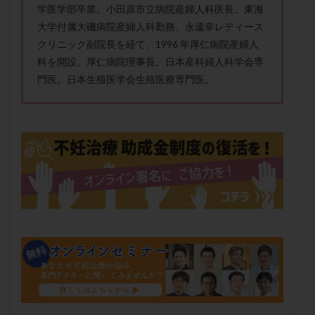
学医学部卒業。小田原市立病院産婦人科医長、東海
メンタル
モザイク杯
モザイク胚
大学付属大磯病院産婦人科勤務、永遠幸レディース
ラクトバチルス
ラクトフェリン
ラパロドリリング
クリニック副院長を経て、1996 年厚仁病院産婦人
リュープリン
リュープロレリン注射
ルトラール
科を開設。厚仁病院理事長。日本産科婦人科学会専
レコベル
レトロゾール
レルミナ
門医。日本生殖医学会生殖医療専門医。
ロバートソン
ロング法
一般不妊治療
下垂体不全
不妊
不妊検査
不妊治療
不妊治療後の過ごし方
不妊症
不妊鍼灸
不整脈
不正出血
不眠
不育症
不育症検査
両側卵管切除術
両卵管閉塞
中絶
中隔子宮
主治医変更
乏精子症
乳がん
乳酸菌
二人目不妊
二人目妊活
二段階胚移植
亜急性甲状腺炎
亜鉛
人工授精
低AMH
低グレード胚
低体重
低刺激
低年齢
低温期
体づくり
体外受精
体質改善
体重増加
体重管理
体験談
保険診療