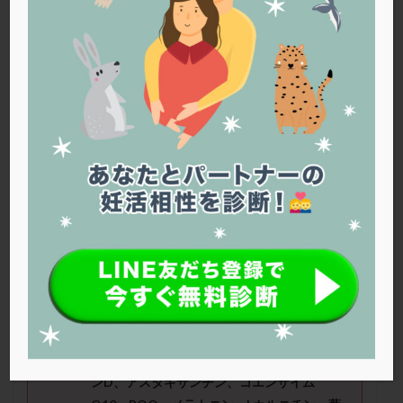
PQQ
PRP療法
SEET法
SLE
TESE
Th検査
TORIO検査
TRIO検査
ZyMot
アシストハッチング
アスピリン
アンタゴニスト法
アンチエイジング
インスリン抵抗性
イントラリピッド
ウトロゲスタン
エコー
エストラーナテープ
エストロゲン
オビドレル
おりもの
カウフマン療法
カウンセリング
ガニレスト
カバサール
カフェイン
カルシウムイオノファ
カンジタ
クラミジア
クリニック選び
グレード
クロミッド
みなさん（35
歳）
■治療ステージ：
顕微授精 ■妊活期間：3
～4
年
クロミフェン
ゴナールエフ
コロナウイルス
■AMH：0.04
コロナワクチン
サウナ
サプリ
サプリメント
シート法
シェーングレン症候群
ショート法
■治療状況
シリンジ法
スクラッチ
ステップアップ
飲んでいる
サプリは、イノシトール、ビタミ
ンD、アスタキサンチン、コエンザイム
ステップダウン
ストレス
スプリット