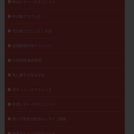
秋山レディースクリニック
空の森クリニック
空の森クリニックくるめ
綾瀬駅前臼井クリニック
臼井医院 亀有本院
良い卵子を採る方法
英ウィメンズクリニック
草津レディースクリニック
菜々子先生の妊活オンライン授業
蔵本ウイメンズクリニック