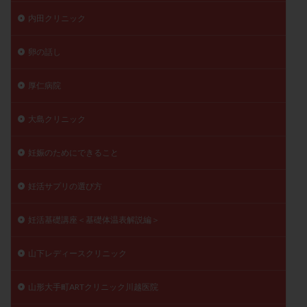
内田クリニック
卵の話し
厚仁病院
大島クリニック
妊娠のためにできること
妊活サプリの選び方
妊活基礎講座＜基礎体温表解説編＞
山下レディースクリニック
山形大手町ARTクリニック川越医院