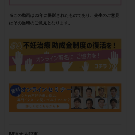
メンタル
モザイク杯
モザイク胚
ラクトバチルス
ラクトフェリン
ラパロドリリング
※この動画は23年に撮影されたものであり、先生のご意見
リュープリン
リュープロレリン注射
ルトラール
はその当時のご意見となります。
レコベル
レトロゾール
レルミナ
ロバートソン
ロング法
一般不妊治療
下垂体不全
不妊
不妊検査
不妊治療
不妊治療後の過ごし方
不妊症
不妊鍼灸
不整脈
不正出血
不眠
不育症
不育症検査
両側卵管切除術
両卵管閉塞
中絶
中隔子宮
主治医変更
乏精子症
乳がん
乳酸菌
二人目不妊
二人目妊活
二段階胚移植
亜急性甲状腺炎
亜鉛
人工授精
低AMH
低グレード胚
低体重
低刺激
低年齢
低温期
体づくり
体外受精
体質改善
体重増加
体重管理
体験談
保険診療
関連する記事