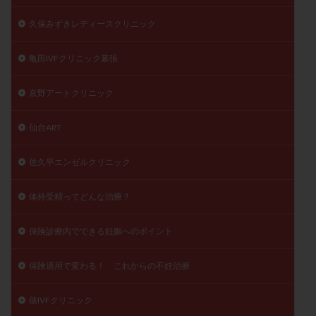
久保みずきレディースクリニック
亀田IVFクリニック幕張
京野アートクリニック
仙台ART
佐久平エンゼルクリニック
体外受精ってどんな治療？
保険診療内でできる妊娠へのポイント
保険適用で変わる！ これからの不妊治療
俵IVFクリニック