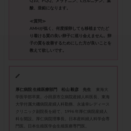
Q10、PQQ、メラトニン、Lカルニチン、葉
セカンドオピニオン
セックスレス
ダイエット
酸、亜鉛になります。
タイミング法
タイムラプス
ダイレクト分割
タクロリムス
チョコレート嚢胞
チラーヂン
≪質問≫
AMHが低く、何度採卵しても移植までたど
トリオ検査
トリソミー
ネフローゼ症候群
り着ける質の良い卵子に巡り会えません。卵
ビタミンC
ビタミンD
ピックアップ障害
子の質を改善するためにした方が良いことを
ビブラマイシン
ピル
フーナーテスト
教えて欲しいです。
フェマーラ
フォリスチム
ブセレリン点鼻薬
ブライダルチェック
フラグメント
プラセンタ
プラノバール
プラバノール
ふりかけ法
プレコンセプション
プレドニン
プレマリン
厚仁病院 生殖医療部門 松山 毅彦 先生
東海大
プログラフ
プロゲステロン
プロテイン
学医学部卒業。小田原市立病院産婦人科医長、東海
プロバイオティクス
プロラクチン
ホルモン値
大学付属大磯病院産婦人科勤務、永遠幸レディース
ホルモン投与
ホルモン注射
ホルモン補充周期
クリニック副院長を経て、1996 年厚仁病院産婦人
ホルモン補充法
ホルモン補充療法
科を開設。厚仁病院理事長。日本産科婦人科学会専
門医。日本生殖医学会生殖医療専門医。
マイクロポリープ
マルチビタミン
ミトコンドリア