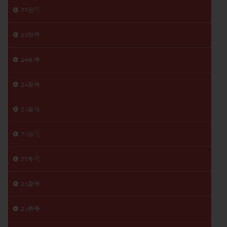
23秋号
月経痛
未成熟卵
未熟卵
染色体検査
染色体異常
栄養素
桑実胚移植
検査
23秋号
橋本病
機能性不妊
正常形態率
正常胚
正常胚率
死産
治療のやめ時
治療計画
24冬号
流産
流産対策
温活
漢方
無排卵
24夏号
無月経
無痛分娩
無精子症
無頭蓋症
生活習慣
生理
生理不順
生理周期
24春号
生理痛
産み分け 妊活クイズ
甲状腺
甲状腺ホルモン
甲状腺機能不全
男性ホルモン
24秋号
男性不妊
病院選び
痛み
瘢痕症候群
25冬号
着床
着床の検査
着床の窓
着床不全
着床前診断
着床率
着床痛
着床障害
25夏号
睡眠薬
禁欲
移植
移植のタイミング
移植周期
移植後
移植後の過ごし方
移植時期
25春号
稽留流産
空胞
筋膜下筋腫
粘膜下筋腫