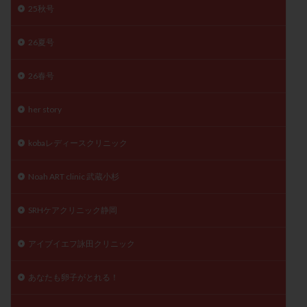
25秋号
精子
精子の質
精子凍結
精子提供
精子減少症
精子無力症
精液検査
精神安定剤
26夏号
精索静脈瘤
糖質
経血量
経過措置
26春号
絨毛染色体検査
絨毛組織
絨毛膜下血腫
肝機能障害
肥満
胎嚢
胎盤ポリープ
胚
her story
胚培養
胚盤胞
胚盤胞到達率
胚盤胞移植
胚移植
腹腔鏡手術
腹腔鏡検査
膣内射精障害
kobaレディースクリニック
膿精液症
自己注射
自然周期
自然妊娠
Noah ART clinic 武蔵小杉
自然排卵周期
自然移植周期
自費診療
良好胚
良好胚盤胞
葉酸
融解方法
血流改善
SRHケアクリニック静岡
視床下部
貧血
貯卵
費用
転座
転院
透明帯除去培養
通院
通院回数
アイブイエフ詠田クリニック
通院頻度
連続採卵
運動
過分割胚
あなたも卵子がとれる！
過食嘔吐
遺伝子異常
遺残卵胞
遺残胎盤
里親
閉塞性無精子症
閉経
陰性