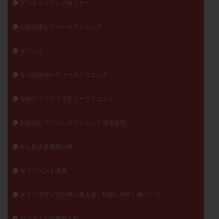
アンチエイジングセミナー
陽性反応
顕微
顕微授精
風疹
食事
食生活
養子縁組
骨盤腹膜炎
高AMH
いながきレディースクリニック
高FSH
高プロラクチン血症
高刺激
高年齢
イベント
高温期
高齢
高齢出産
黄体ホルモン
黄体化未破裂卵胞
黄体未破裂化卵胞
黄体機能不全
うつのみやレディースクリニック
黄体補充
うめだファティリティークリニック
検索
おおのたウィメンズクリニック埼玉大宮
かしわざき産婦人科
サプリメント講座
ステップアップの時に考える、妊娠しやすい体づくり
セント・ルカ産婦人科