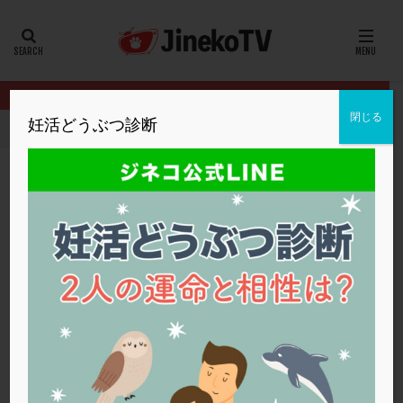
カテゴリー
タグ
閉じる
妊活どうぶつ診断
HOME
クリニック別
厚仁病院
卵子の質改善のためにできるこ
20代
22冬
2人目妊活
2個戻し
2個移植
30代
3個移植
40代
AID
ALICE
AMH
ART
BMI
CD138
DC胚
DFI
卵子の質改善のためにできることは？
DHEA
E2
EMMA
EndomeTRIO検査
厚仁病院
サプリ
,
低AMH
,
卵子の質
ERA
ERA検査
ERPeak
FSH
FST
FTカテーテル
hCG
IMSI
L-カルニチン
厚仁病院
LH
LUF
MD-TESE
MRワクチン
MTHFR
NIPT
NK活性
NK細胞
OHSS
P4
PCO
PCOS
PCOS，妊活クイズ
PCPS
PFC-FD療法
PGT-A
PICSI
PMS
PPOS法