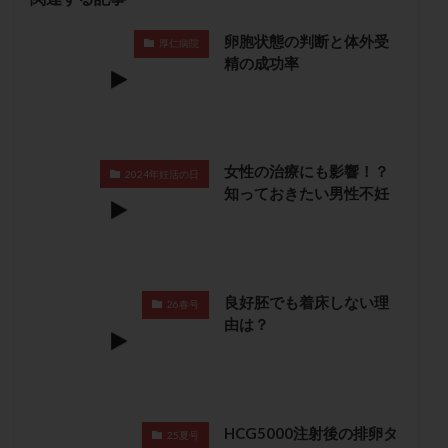
保険適用
偽嚢胞
偽閉経療法
卵胞状態の判断と体外受
先天性甲状腺機能低下症
先進医療
免疫異常
厚仁病院
精の成功率
内膜スクラッチ
再発率
再開
凍結卵
凍結卵子
凍結卵移送
凍結精子
凍結胚
凍結胚盤胞
凍結胚移植
凍結胚移植移植
出産リスク
出産後
出血性黄体
分割胚
女性の治療にも影響！？
2024年妊活の日
知っておきたい男性不妊
分割胚凍結
初期胚
初期胚凍結
初期胚移植
初診
刺激周期
刺激方法
刺激法
前核期凍結
副作用
化学流産
医療保険
卵の数
卵の質
卵の輸送
卵子
良好胚でも着床しない理
26春号
卵子の老化
卵子の質
卵子凍結
卵子提供
由は？
卵巣
卵巣の吊り上げ
卵巣刺激
卵巣嚢腫
卵巣多孔
卵巣年齢
卵巣機能
卵巣機能不全
卵巣機能低下
卵巣過剰刺激症候群
卵管
HCG5000注射後の排卵タ
卵管切除
卵管卵巣膿瘍
卵管水腫
卵管狭窄
25夏号