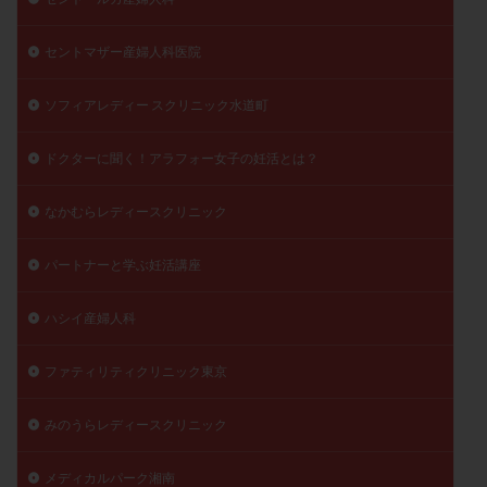
セントマザー産婦人科医院
ソフィアレディー スクリニック水道町
ドクターに聞く！アラフォー女子の妊活とは？
なかむらレディースクリニック
パートナーと学ぶ妊活講座
ハシイ産婦人科
ファティリティクリニック東京
みのうらレディースクリニック
メディカルパーク湘南