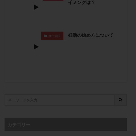
イミングは？
卵管留血症
卵管通水
卵管造影
卵管造影検査
卵管閉塞
卵胞
卵質
原因不明
双子
反復流産
反復着床不全
受精
受精卵
受精卵凍結
受精率
受精障害
喫煙
培養
妊活の始め方について
厚仁病院
培養士
基礎体温
基礎体温表
変形卵
変性卵
多嚢胞性卵巣症候群
多核受精
多精子授精
夫婦生活
奇形率
妊娠
妊娠リスク
妊娠初期
妊娠判定
妊娠検査薬
妊娠率
妊娠継続
妊娠継続率
妊活
妊活クイズ
妊活デビュー
妊活再開
婦人科疾患
子宮
子宮内フローラ
子宮内細菌叢検査
子宮内膜
子宮内膜ポリープ
子宮内膜受容能検査
子宮内膜炎
子宮内膜異型増殖症
子宮内膜症
子宮内膜症性嚢胞
カテゴリー
子宮卵管造影検査
子宮収縮
子宮外妊娠