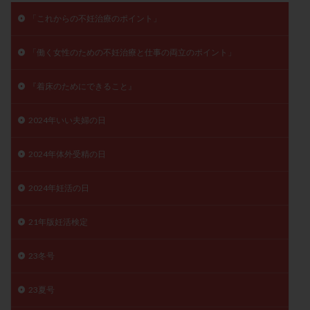
子宮奇形
子宮後屈
子宮筋腫
「これからの不妊治療のポイント」
子宮筋腫，妊活クイズ
子宮腺筋症
子宮鏡検査
「働く女性のための不妊治療と仕事の両立のポイント」
射精障害
屈折
帝王切開
帝王切開瘢痕症候群
後屈子宮
性交渉
性交障害
性感染症
『着床のためにできること』
性行為
慢性子宮内膜炎
成熟卵
抗TPO抗体
抗うつ剤
抗カルジオリピン抗体
2024年いい夫婦の日
抗セントロメア抗体
抗リン脂質抗体
抗核抗体
2024年体外受精の日
抗生剤
抗精子抗体
抗酸化成分
排卵
排卵予定日
排卵出血
排卵刺激
排卵周期
2024年妊活の日
排卵周期法
排卵日
排卵日検査薬
排卵検査薬
排卵痛
排卵誘発
排卵誘発剤
排卵誘発法
21年版妊活検定
排卵障害
採卵
採卵後の過ごし方
採卵数
23冬号
採精
断乳
新鮮卵子
新鮮精子
新鮮胚移植
早期卵巣不全
早発卵巣不全
23夏号
更年期
月経不順
月経周期
月経困難