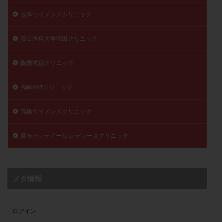
蔵本ウイメンズクリニック
藤田医科大学羽田クリニック
醍醐渡辺クリニック
高崎ARTクリニック
高橋ウイメンズクリニック
麻布モンテアール レディースクリニック
メタ情報
ログイン