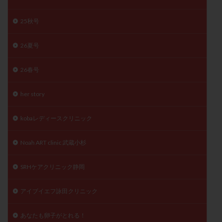
精子
精子の質
精子凍結
精子提供
25秋号
精子減少症
精子無力症
精液検査
精神安定剤
精索静脈瘤
糖質
経血量
経過措置
26夏号
絨毛染色体検査
絨毛組織
絨毛膜下血腫
26春号
肝機能障害
肥満
胎嚢
胎盤ポリープ
胚
胚培養
胚盤胞
胚盤胞到達率
胚盤胞移植
her story
胚移植
腹腔鏡手術
腹腔鏡検査
膣内射精障害
膿精液症
自己注射
自然周期
自然妊娠
kobaレディースクリニック
自然排卵周期
自然移植周期
自費診療
良好胚
Noah ART clinic 武蔵小杉
良好胚盤胞
葉酸
融解方法
血流改善
視床下部
貧血
貯卵
費用
転座
SRHケアクリニック静岡
転院
透明帯除去培養
通院
通院回数
通院頻度
連続採卵
運動
過分割胚
アイブイエフ詠田クリニック
過食嘔吐
遺伝子異常
遺残卵胞
遺残胎盤
あなたも卵子がとれる！
里親
閉塞性無精子症
閉経
陰性