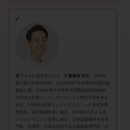
セカンドオピニオン
セックスレス
ダイエット
タイミング法
タイムラプス
ダイレクト分割
タクロリムス
チョコレート嚢胞
チラーヂン
トリオ検査
トリソミー
ネフローゼ症候群
ビタミンC
ビタミンD
ピックアップ障害
ビブラマイシン
ピル
フーナーテスト
フェマーラ
フォリスチム
ブセレリン点鼻薬
ブライダルチェック
フラグメント
プラセンタ
プラノバール
プラバノール
ふりかけ法
英ウィメンズクリニック 江夏徳寿 先生
2005年
プレコンセプション
プレドニン
プレマリン
鹿児島大学医学部卒。
2011年神戸大学医学部腎泌尿
器科入職。2016年神戸大学医学部腎泌尿器科助教。
プログラフ
プロゲステロン
プロテイン
2016年4月英ウィメンズクリニック男性不妊外来を
プロバイオティクス
プロラクチン
ホルモン値
担当。2018年4月英ウィメンズクリニック男性診療
ホルモン投与
ホルモン注射
ホルモン補充周期
部部長、
研究部副部長に就任。2018年11月より英
ホルモン補充法
ホルモン補充療法
メンズクリニック院長に就任。日本泌尿器科学会専
マイクロポリープ
マルチビタミン
ミトコンドリア
門医、指導医。
日本生殖医学会生殖医療専門医。日