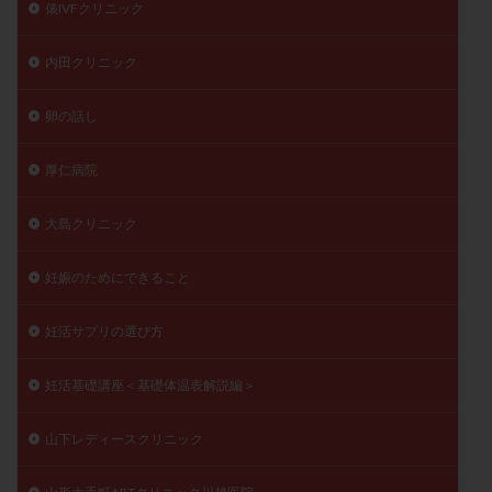
俵IVFクリニック
内田クリニック
卵の話し
厚仁病院
大島クリニック
妊娠のためにできること
妊活サプリの選び方
妊活基礎講座＜基礎体温表解説編＞
山下レディースクリニック