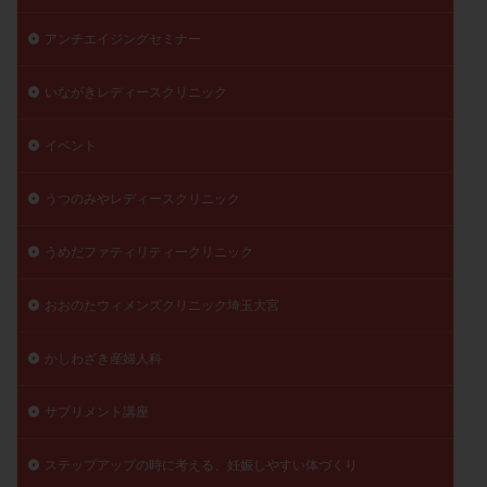
陽性反応
顕微
顕微授精
風疹
食事
アンチエイジングセミナー
食生活
養子縁組
骨盤腹膜炎
高AMH
高FSH
高プロラクチン血症
高刺激
高年齢
いながきレディースクリニック
高温期
高齢
高齢出産
黄体ホルモン
イベント
黄体化未破裂卵胞
黄体未破裂化卵胞
黄体機能不全
黄体補充
うつのみやレディースクリニック
検索
うめだファティリティークリニック
おおのたウィメンズクリニック埼玉大宮
かしわざき産婦人科
サプリメント講座
ステップアップの時に考える、妊娠しやすい体づくり