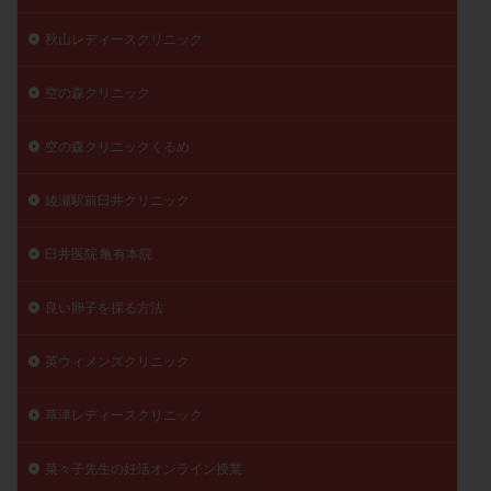
秋山レディースクリニック
空の森クリニック
空の森クリニックくるめ
綾瀬駅前臼井クリニック
臼井医院 亀有本院
良い卵子を採る方法
英ウィメンズクリニック
草津レディースクリニック
菜々子先生の妊活オンライン授業