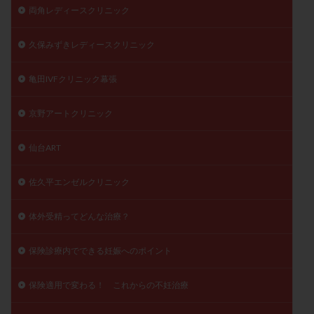
両角レディースクリニック
久保みずきレディースクリニック
亀田IVFクリニック幕張
京野アートクリニック
仙台ART
佐久平エンゼルクリニック
体外受精ってどんな治療？
保険診療内でできる妊娠へのポイント
保険適用で変わる！ これからの不妊治療