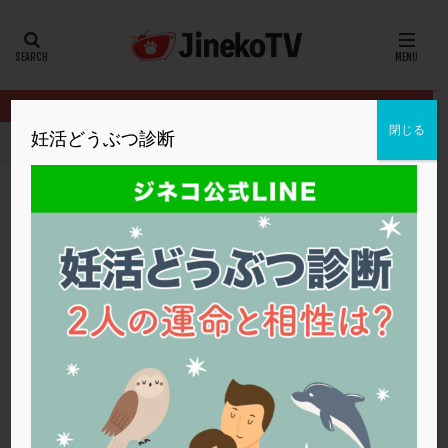
カテゴリー
タグ
閉じる
妊活どうぶつ診断
HOME
フリーマガジン
23秋号
精子の質を改善する方法が知
20代
22冬
2人目妊活
2個戻し
2個移植
30代
3個移植
40代
AID
ALICE
AMH
ART
BMI
CD138
DC胚
DFI
精子の質を改善する方法が知りたいです
DHEA
E2
EMMA
EndomeTRIO検査
23秋号
,
英ウィメンズクリニック
精子の質
,
顕微授精
ERA
ERA検査
ERPeak
FSH
FST
FTカテーテル
hCG
IMSI
L-カルニチン
23秋号
LH
LUF
MD-TESE
MRワクチン
MTHFR
NIPT
NK活性
NK細胞
OHSS
P4
PCO
PCOS
PCOS，妊活クイズ
PCPS
PFC-FD療法
PGT-A
PICSI
PMS
PPOS法