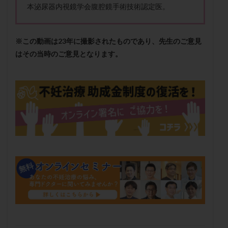
本泌尿器内視鏡学会腹腔鏡手術技術認定医。
メンタル
モザイク杯
モザイク胚
ラクトバチルス
ラクトフェリン
ラパロドリリング
リュープリン
リュープロレリン注射
ルトラール
※この動画は23年に撮影されたものであり、先生のご意見
レコベル
レトロゾール
レルミナ
はその当時のご意見となります。
ロバートソン
ロング法
一般不妊治療
下垂体不全
不妊
不妊検査
不妊治療
不妊治療後の過ごし方
不妊症
不妊鍼灸
不整脈
不正出血
不眠
不育症
不育症検査
両側卵管切除術
両卵管閉塞
中絶
中隔子宮
主治医変更
乏精子症
乳がん
乳酸菌
二人目不妊
二人目妊活
二段階胚移植
亜急性甲状腺炎
亜鉛
人工授精
低AMH
低グレード胚
低体重
低刺激
低年齢
低温期
体づくり
体外受精
体質改善
体重増加
体重管理
体験談
保険診療