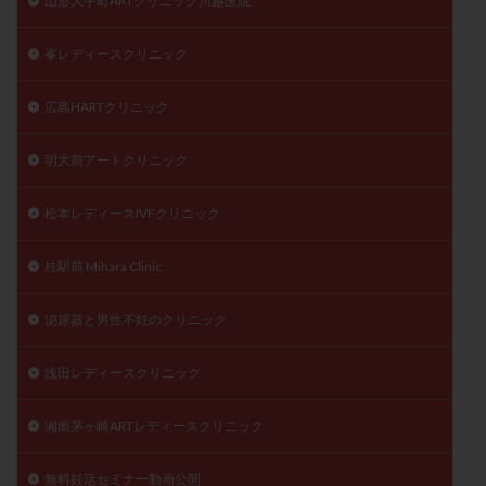
山形大手町ARTクリニック川越医院
峯レディースクリニック
広島HARTクリニック
明大前アートクリニック
松本レディースIVFクリニック
桂駅前 Mihara Clinic
泌尿器と男性不妊のクリニック
浅田レディースクリニック
湘南茅ヶ崎ARTレディースクリニック
無料妊活セミナー動画公開