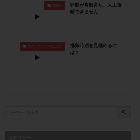
卵胞が複数育ち、人工授
卵管留血症
卵管通水
卵管造影
卵管造影検査
23秋号
精できません
卵管閉塞
卵胞
卵質
原因不明
双子
反復流産
反復着床不全
受精
受精卵
受精卵凍結
受精率
受精障害
喫煙
培養
培養士
基礎体温
基礎体温表
変形卵
排卵時期を見極めるに
英ウィメンズクリニック
は？
変性卵
多嚢胞性卵巣症候群
多核受精
多精子授精
夫婦生活
奇形率
妊娠
妊娠リスク
妊娠初期
妊娠判定
妊娠検査薬
妊娠率
妊娠継続
妊娠継続率
妊活
妊活クイズ
妊活デビュー
妊活再開
婦人科疾患
子宮
子宮内フローラ
子宮内細菌叢検査
子宮内膜
子宮内膜ポリープ
子宮内膜受容能検査
子宮内膜炎
子宮内膜異型増殖症
子宮内膜症
子宮内膜症性嚢胞
子宮卵管造影検査
子宮収縮
子宮外妊娠
カテゴリー