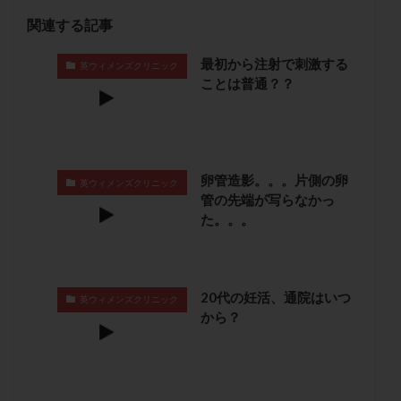
保険適用
偽嚢胞
偽閉経療法
関連する記事
先天性甲状腺機能低下症
先進医療
免疫異常
最初から注射で刺激する
内膜スクラッチ
再発率
再開
凍結卵
英ウィメンズクリニック
ことは普通？？
凍結卵子
凍結卵移送
凍結精子
凍結胚
凍結胚盤胞
凍結胚移植
凍結胚移植移植
出産リスク
出産後
出血性黄体
分割胚
分割胚凍結
初期胚
初期胚凍結
初期胚移植
卵管造影。。。片側の卵
英ウィメンズクリニック
管の先端が写らなかっ
初診
刺激周期
刺激方法
刺激法
た。。。
前核期凍結
副作用
化学流産
医療保険
卵の数
卵の質
卵の輸送
卵子
卵子の老化
卵子の質
卵子凍結
卵子提供
20代の妊活、通院はいつ
英ウィメンズクリニック
卵巣
卵巣の吊り上げ
卵巣刺激
卵巣嚢腫
から？
卵巣多孔
卵巣年齢
卵巣機能
卵巣機能不全
卵巣機能低下
卵巣過剰刺激症候群
卵管
卵管切除
卵管卵巣膿瘍
卵管水腫
卵管狭窄