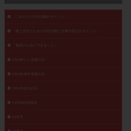
子宮奇形
子宮後屈
子宮筋腫
子宮筋腫，妊活クイズ
子宮腺筋症
子宮鏡検査
「これからの不妊治療のポイント」
射精障害
屈折
帝王切開
帝王切開瘢痕症候群
「働く女性のための不妊治療と仕事の両立のポイント」
後屈子宮
性交渉
性交障害
性感染症
性行為
慢性子宮内膜炎
成熟卵
抗TPO抗体
『着床のためにできること』
抗うつ剤
抗カルジオリピン抗体
抗セントロメア抗体
抗リン脂質抗体
抗核抗体
2024年いい夫婦の日
抗生剤
抗精子抗体
抗酸化成分
排卵
2024年体外受精の日
排卵予定日
排卵出血
排卵刺激
排卵周期
排卵周期法
排卵日
排卵日検査薬
排卵検査薬
2024年妊活の日
排卵痛
排卵誘発
排卵誘発剤
排卵誘発法
排卵障害
採卵
採卵後の過ごし方
採卵数
21年版妊活検定
採精
断乳
新鮮卵子
新鮮精子
23冬号
新鮮胚移植
早期卵巣不全
早発卵巣不全
更年期
月経不順
月経周期
月経困難