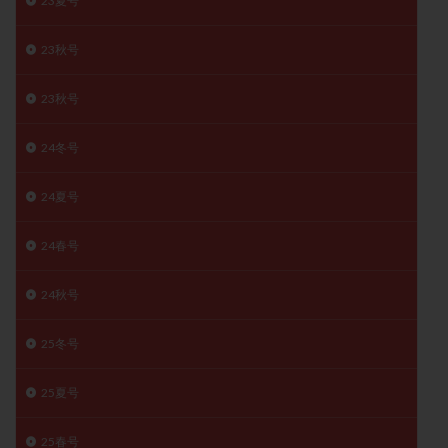
23夏号
月経痛
未成熟卵
未熟卵
染色体検査
23秋号
染色体異常
栄養素
桑実胚移植
検査
橋本病
機能性不妊
正常形態率
正常胚
23秋号
正常胚率
死産
治療のやめ時
治療計画
流産
流産対策
温活
漢方
無排卵
24冬号
無月経
無痛分娩
無精子症
無頭蓋症
24夏号
生活習慣
生理
生理不順
生理周期
生理痛
産み分け 妊活クイズ
甲状腺
24春号
甲状腺ホルモン
甲状腺機能不全
男性ホルモン
男性不妊
病院選び
痛み
瘢痕症候群
24秋号
着床
着床の検査
着床の窓
着床不全
25冬号
着床前診断
着床率
着床痛
着床障害
睡眠薬
禁欲
移植
移植のタイミング
25夏号
移植周期
移植後
移植後の過ごし方
移植時期
稽留流産
空胞
筋膜下筋腫
粘膜下筋腫
25春号