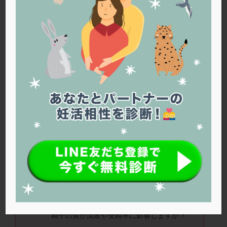
PQQ
PRP療法
SEET法
SLE
TESE
Th検査
TORIO検査
TRIO検査
ZyMot
アシストハッチング
アスピリン
アンタゴニスト法
アンチエイジング
インスリン抵抗性
イントラリピッド
ウトロゲスタン
エコー
エストラーナテープ
エストロゲン
オビドレル
おりもの
カウフマン療法
カウンセリング
ガニレスト
カバサール
カフェイン
カルシウムイオノファ
カンジタ
クラミジア
クリニック選び
グレード
クロミッド
このめさん（35歳）
クロミフェン
ゴナールエフ
コロナウイルス
過去に３度流産経験あり。昨冬から精子の運
コロナワクチン
サウナ
サプリ
サプリメント
動率が悪くなり、人工授精から顕微授精にス
シート法
シェーングレン症候群
ショート法
テップアップしました。低刺激で２つ採卵で
シリンジ法
スクラッチ
ステップアップ
きましたが、１つも胚盤胞になりません…。
精子の質が流産や受精率に影響しますか？
ステップダウン
ストレス
スプリット