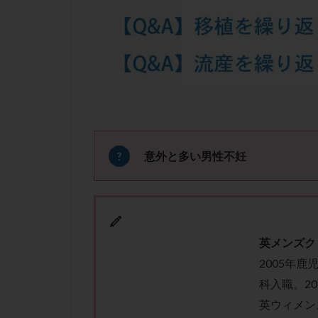
凍結卵子
凍
出産リスク
初診
刺激周
卵の質
卵の
卵巣の吊り上げ
卵巣機能低下
卵管留血症
双子
反復流
意外と多い男性不妊
培養
培養士
多精子授精
妊娠率
妊娠
子宮
子宮内
英メンズク
子宮内膜炎
2005年
子宮外妊娠
科入職。2
射精障害
屈
英ウィメン