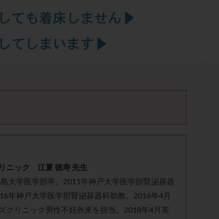
結卵移送
凍結精子
凍結胚
凍結胚盤胞
凍結胚移植
凍結
出産後
出血性黄体
分割胚
分割胚凍結
初期胚
初期胚凍
期
刺激方法
刺激法
前核期凍結
副作用
化学流産
輸送
卵子
卵子の老化
卵子の質
卵子凍結
卵子提供
卵巣刺激
卵巣嚢腫
卵巣多孔
卵巣年齢
卵巣機能
卵
卵巣過剰刺激症候群
卵管
卵管切除
卵管卵巣膿瘍
卵管水腫
卵管通水
卵管造影
卵管造影検査
卵管閉塞
卵胞
卵質
産
反復着床不全
受精
受精卵
受精卵凍結
受精率
基礎体温
基礎体温表
変形卵
変性卵
多嚢胞性卵巣症候
夫婦生活
奇形率
妊娠
妊娠リスク
妊娠初期
妊娠判定
継続
妊娠継続率
妊活
妊活クイズ
妊活デビュー
妊活再
フローラ
子宮内細菌叢検査
子宮内膜
子宮内膜ポリープ
子宮
リニック 江夏 徳寿 先生
子宮内膜異型増殖症
子宮内膜症
子宮内膜症性嚢胞
子宮卵管造影検
鹿児島大学医学部卒。2011年神戸大学医学部腎泌尿器
子宮奇形
子宮後屈
子宮筋腫
子宮筋腫，妊活クイズ
子宮腺筋
016年神戸大学医学部腎泌尿器科助教。2016年4月
折
帝王切開
帝王切開瘢痕症候群
後屈子宮
性交渉
性交
ズクリニック男性不妊外来を担当。2018年4月英