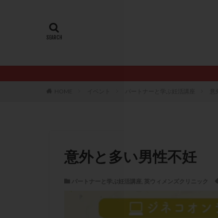
20代
22冬
AMH
ART
ERA
ERA検
LH
LUF
PCO
PCOS
PQQ
PRP療
HOME
イベント
パートナーと学ぶ妊活講座
意
アシストハッチン
イントラリピッド
おりもの
カ
カルシウムイオノ
意外と多い男性不妊
クロミフェン
サプリメント
パートナーと学ぶ妊活講座
,
英ウィメンズクリニック
ステップアップ
ダイエット