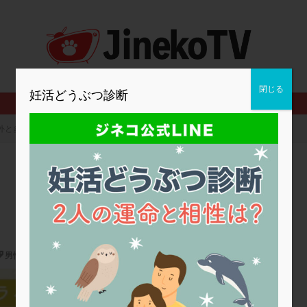
2人目妊活
2個戻し
2個移植
30代
3個移植
40代
BMI
CD138
DC胚
DFI
DHEA
E2
EMMA
査
ERPeak
FSH
FST
FTカテーテル
hCG
IMSI
MD-TESE
MRワクチン
MTHFR
NIPT
NK活性
NK細胞
閉じる
妊活どうぶつ診断
PCOS，妊活クイズ
PCPS
PFC-FD療法
PGT-A
PICSI
法
SEET法
SLE
TESE
Th検査
TORIO検査
TRIO検
外と多い男性不妊
グ
アスピリン
アンタゴニスト法
アンチエイジング
インスリ
ウトロゲスタン
エコー
エストラーナテープ
エストロゲン
ウフマン療法
カウンセリング
ガニレスト
カバサール
カフェ
ファ
カンジタ
クラミジア
クリニック選び
グレード
ク
ゴナールエフ
コロナウイルス
コロナワクチン
サウナ
サプ
シート法
シェーングレン症候群
ショート法
シリンジ法
ス
男性不妊
ステップダウン
ストレス
スプリット
セカンドオピニオン
パートナーと学ぶ妊活講座
タイミング法
タイムラプス
ダイレクト分割
タクロリムス
チ