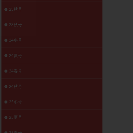
胚移植移植
23秋号
結
初期胚移植
医療保険
卵の数
23秋号
卵巣
巣機能不全
24冬号
卵管狭窄
原因不明
24夏号
受精障害
喫煙
24春号
群
多核受精
妊娠検査薬
24秋号
開
婦人科疾患
内膜受容能検査
25冬号
査
子宮収縮
25夏号
症
子宮鏡検査
障害
性感染症
25春号