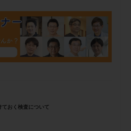
肥満
胎嚢
胎盤ポリープ
胚
胚培養
胚盤胞
胚盤胞
胚移植
腹腔鏡手術
腹腔鏡検査
膣内射精障害
膿精液症
然妊娠
自然排卵周期
自然移植周期
自費診療
良好胚
良
流改善
視床下部
貧血
貯卵
費用
転座
転院
数
通院頻度
連続採卵
運動
過分割胚
過食嘔吐
遺
残胎盤
里親
閉塞性無精子症
閉経
陰性
陽性反応
食生活
養子縁組
骨盤腹膜炎
高AMH
高FSH
高プロ
齢
高温期
高齢
高齢出産
黄体ホルモン
黄体化未破裂卵
黄体機能不全
黄体補充
検索
けておく検査について