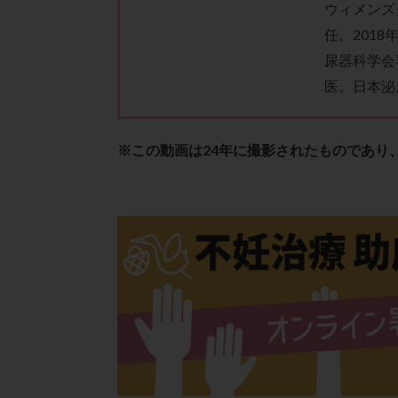
性行為
慢性
ウィメンズ
任。201
抗セントロメア抗
尿器科学会
排卵予定日
医。日本泌
排卵検査薬
採卵後の過ごし方
早発卵巣不全
※この動画は24年に撮影されたものであり
染色体検査
正常胚
正常
無排卵
無月
生理痛
産み
男性不妊
病
着床前診断
移植周期
移
精子
精子の
精索静脈瘤