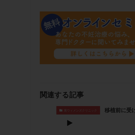
肝機能障害
胚盤胞移植
自然周期
自
融解方法
血
通院
通院回
遺残卵胞
遺
風疹
食事
高刺激
高年
黄体未破裂化卵胞
関連する記事
移植前に受
英ウィメンズクリニック