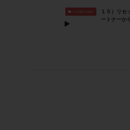
１５）リセ
21年版妊活検定
ートナーか