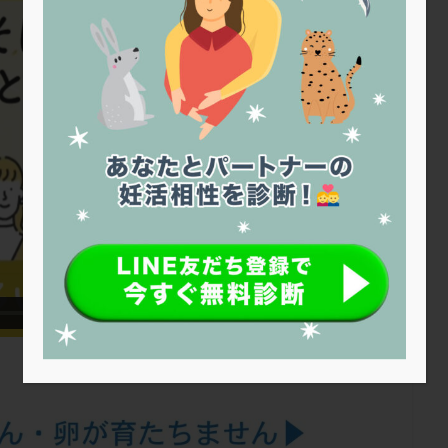
トリオ検査
トリソミー
ネフローゼ症候群
ビタミンC
ビタミ
ビブラマイシン
ピル
フーナーテスト
フェマーラ
フォ
ブライダルチェック
フラグメント
プラセンタ
プラノバール
プレコンセプション
プレドニン
プレマリン
プログラフ
プロ
プロバイオティクス
プロラクチン
ホルモン値
ホルモン投与
ホルモン補充法
ホルモン補充療法
マイクロポリープ
マルチ
メンタル
モザイク杯
モザイク胚
ラクトバチルス
ラクト
リュープリン
リュープロレリン注射
ルトラール
レコベル
バートソン
ロング法
一般不妊治療
下垂体不全
不妊
不
し方
不妊症
不妊鍼灸
不整脈
不正出血
不眠
不育
両卵管閉塞
中絶
中隔子宮
主治医変更
乏精子症
乳
二人目妊活
二段階胚移植
亜急性甲状腺炎
亜鉛
人工授精
低体重
低刺激
低年齢
低温期
体づくり
体外受精
重管理
体験談
保険診療
保険適用
偽嚢胞
偽閉経療法
低下症
先進医療
免疫異常
内膜スクラッチ
再発率
再開