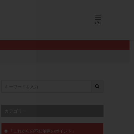
AID
ALICE
EndomeTRIO検査
L-カルニチン
OHSS
P4
PMS
PPOS法
査
ZyMot
ン抵抗性
オビドレル
イン
ロミッド
リ
クラッチ
カテゴリー
セックスレス
ョコレート嚢胞
「これからの不妊治療のポイント」