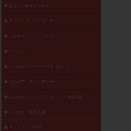
到達率
あなたも卵子がとれる！
自己注射
好胚盤胞
葉酸
アンチエイジングセミナー
透明帯除去培養
いながきレディースクリニック
伝子異常
顕微
顕微授精
イベント
ラクチン血症
胞
うつのみやレディースクリニック
うめだファティリティークリニック
おおのたウィメンズクリニック埼玉大宮
かしわざき産婦人科
サプリメント講座