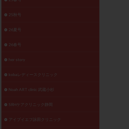
体
成分
排卵
25秋号
検査薬
26夏号
早期卵巣不全
26春号
未熟卵
正常形態率
her story
温活
漢方
理不順
生理周期
kobaレディースクリニック
性ホルモン
着床不全
Noah ART clinic 武蔵小杉
タイミング
SRHケアクリニック静岡
筋腫
粘膜下筋腫
精神安定剤
アイブイエフ詠田クリニック
下血腫