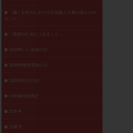
ンD
リスチム
「働く女性のための不妊治療と仕事の両立のポ
イント」
プラバノール
ゲステロン
『着床のためにできること』
ホルモン注射
ビタミン
2024年いい夫婦の日
フェリン
レトロゾール
2024年体外受精の日
妊検査
不妊治療
2024年妊活の日
症
不育症検査
がん
乳酸菌
21年版妊活検定
低AMH
体質改善
23冬号
凍結卵
23夏号