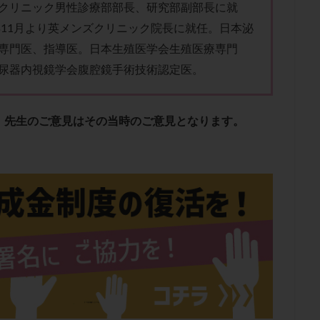
子宮内膜炎
成熟卵
抗TPO抗体
抗うつ剤
抗カルジオリピン抗
クリニック男性診療部部長、研究部副部長に就
8年11月より英メンズクリニック院長に就任。日本泌
体
抗リン脂質抗体
抗核抗体
抗生剤
抗精子抗体
抗酸化
専門医、指導医。日本生殖医学会生殖医療専門
排卵出血
排卵刺激
排卵周期
排卵周期法
排卵日
排卵日
尿器内視鏡学会腹腔鏡手術技術認定医。
排卵痛
排卵誘発
排卵誘発剤
排卵誘発法
排卵障害
採卵
採卵数
採精
断乳
新鮮卵子
新鮮精子
新鮮胚移植
更年期
月経不順
月経周期
月経困難
月経痛
未成熟卵
、先生のご意見はその当時のご意見となります。
染色体異常
栄養素
桑実胚移植
検査
橋本病
機能性不妊
胚率
死産
治療のやめ時
治療計画
流産
流産対策
経
無痛分娩
無精子症
無頭蓋症
生活習慣
生理
生
分け 妊活クイズ
甲状腺
甲状腺ホルモン
甲状腺機能不全
男
院選び
痛み
瘢痕症候群
着床
着床の検査
着床の窓
着床率
着床痛
着床障害
睡眠薬
禁欲
移植
移植の
植後
移植後の過ごし方
移植時期
稽留流産
空胞
筋膜下
質
精子凍結
精子提供
精子減少症
精子無力症
精液検査
糖質
経血量
経過措置
絨毛染色体検査
絨毛組織
絨毛膜