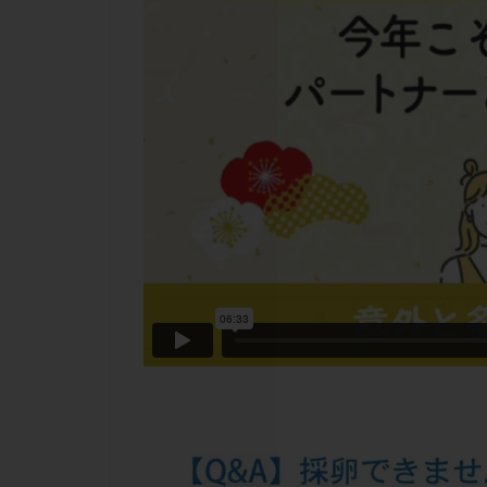
チラーヂン
ピックアップ障害
ブセレリン点鼻薬
ふりかけ法
プロテイン
ホルモン補充周期
ミトコンドリア
ラパロドリリング
レルミナ
ロ
不妊治療後の過ご
両側卵管切除術
二人目不妊
低グレード胚
体重増加
体
先天性甲状腺機能