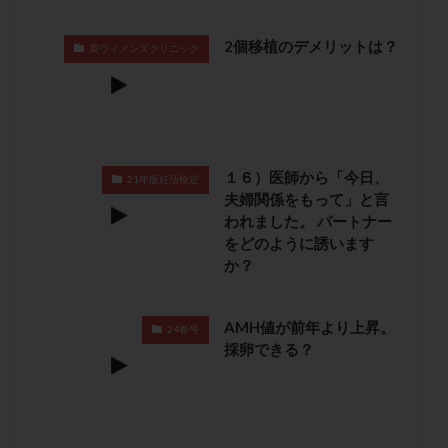
子宮奇形
子宮後屈
子宮筋腫
2個移植のデメリットは？
子宮筋腫，妊活クイズ
子宮腺筋症
子宮鏡検査
英ウィメンズクリニック
射精障害
屈折
帝王切開
帝王切開瘢痕症候群
後屈子宮
性交渉
性交障害
性感染症
性行為
慢性子宮内膜炎
成熟卵
抗TPO抗体
抗うつ剤
抗カルジオリピン抗体
１６）医師から「今日、
21年版妊活検定
夫婦関係をもって」と言
抗セントロメア抗体
抗リン脂質抗体
抗核抗体
われました。 パートナー
抗生剤
抗精子抗体
抗酸化成分
排卵
をどのように誘います
排卵予定日
排卵出血
排卵刺激
排卵周期
か？
排卵周期法
排卵日
排卵日検査薬
排卵検査薬
排卵痛
排卵誘発
排卵誘発剤
排卵誘発法
AMH値が前年より上昇。
24春号
採卵できる？
排卵障害
採卵
採卵後の過ごし方
採卵数
採精
断乳
新鮮卵子
新鮮精子
新鮮胚移植
早期卵巣不全
早発卵巣不全
更年期
月経不順
月経周期
月経困難