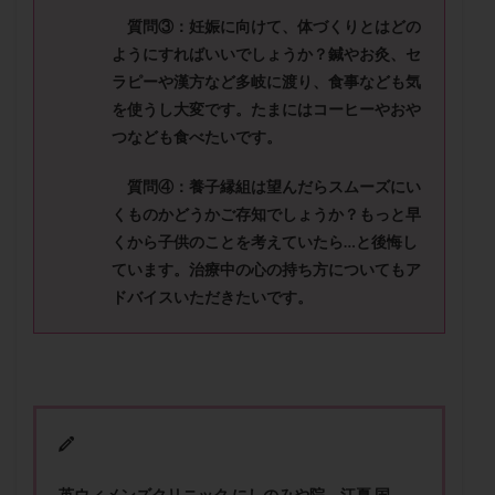
メンタル
モザイク杯
モザイク胚
質問③：妊娠に向けて、体づくりとはどの
ラクトバチルス
ラクトフェリン
ラパロドリリング
ようにすればいいでしょうか？鍼やお灸、セ
リュープリン
リュープロレリン注射
ルトラール
ラピーや漢方など
多岐に渡り、食事なども気
を使うし大変です。たまにはコーヒーやおや
レコベル
レトロゾール
レルミナ
つなども食べたいです。
ロバートソン
ロング法
一般不妊治療
下垂体不全
不妊
不妊検査
不妊治療
質問④：養子縁組は望んだらスムーズにい
不妊治療後の過ごし方
不妊症
不妊鍼灸
くものかどうかご存知でしょうか？もっと早
くから子供のことを考えてい
たら
…
と後悔し
不整脈
不正出血
不眠
不育症
ています。治療中の心の持ち方についてもア
不育症検査
両側卵管切除術
両卵管閉塞
中絶
ドバイスいただきたいです。
中隔子宮
主治医変更
乏精子症
乳がん
乳酸菌
二人目不妊
二人目妊活
二段階胚移植
亜急性甲状腺炎
亜鉛
人工授精
低AMH
低グレード胚
低体重
低刺激
低年齢
低温期
体づくり
体外受精
体質改善
体重増加
体重管理
体験談
保険診療
英ウィメンズクリニック にしのみや院 江夏 国