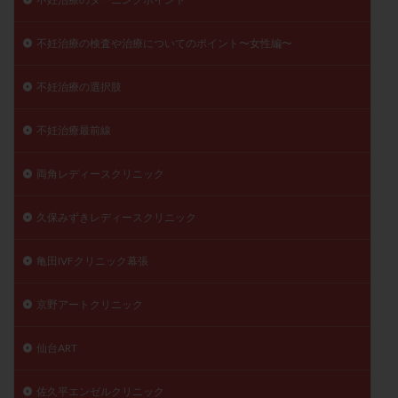
不妊治療の検査や治療についてのポイント〜女性編〜
不妊治療の選択肢
不妊治療最前線
両角レディースクリニック
久保みずきレディースクリニック
亀田IVFクリニック幕張
京野アートクリニック
仙台ART
佐久平エンゼルクリニック