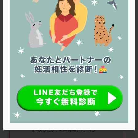
PQQ
PRP療法
SEET法
SLE
TESE
Th検査
TORIO検査
TRIO検査
ZyMot
アシストハッチング
アスピリン
アンタゴニスト法
アンチエイジング
インスリン抵抗性
イントラリピッド
ウトロゲスタン
エコー
エストラーナテープ
エストロゲン
オビドレル
おりもの
カウフマン療法
カウンセリング
ガニレスト
カバサール
カフェイン
カルシウムイオノファ
カンジタ
クラミジア
クリニック選び
グレード
クロミッド
■ニックネーム：花嫁いちごさん ■年
齢：
38
歳 ■治療ステージ：体外受精
クロミフェン
ゴナールエフ
コロナウイルス
コロナワクチン
サウナ
サプリ
サプリメント
■治療状況
シート法
シェーングレン症候群
ショート法
（
1
）昨年結婚し、妊活歴
10
ヶ月。体外受精
シリンジ法
スクラッチ
ステップアップ
を
1
度したが、結果は陰性だった。
ステップダウン
ストレス
スプリット