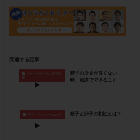
卵管留血症
卵管通水
卵管造影
卵管造影検査
卵管閉塞
卵胞
卵質
原因不明
双子
反復流産
反復着床不全
受精
受精卵
受精卵凍結
受精率
受精障害
喫煙
培養
培養士
基礎体温
基礎体温表
変形卵
変性卵
多嚢胞性卵巣症候群
多核受精
関連する記事
多精子授精
夫婦生活
奇形率
妊娠
妊娠リスク
妊娠初期
妊娠判定
妊娠検査薬
精子の所見が良くない
パートナーと学ぶ妊活講
座
時、治療でできること
妊娠率
妊娠継続
妊娠継続率
妊活
妊活クイズ
妊活デビュー
妊活再開
婦人科疾患
子宮
子宮内フローラ
子宮内細菌叢検査
子宮内膜
子宮内膜ポリープ
精子と卵子の相性とは？
英ウィメンズクリニック
子宮内膜受容能検査
子宮内膜炎
子宮内膜異型増殖症
子宮内膜症
子宮内膜症性嚢胞
子宮卵管造影検査
子宮収縮
子宮外妊娠