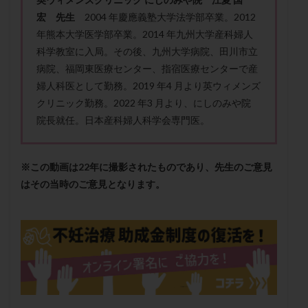
保険適用
偽嚢胞
偽閉経療法
宏 先生
2004 年慶應義塾大学法学部卒業。2012
先天性甲状腺機能低下症
先進医療
免疫異常
年熊本大学医学部卒業。2014 年九州大学産科婦人
科学教室に入局。その後、九州大学病院、田川市立
内膜スクラッチ
再発率
再開
凍結卵
病院、福岡東医療センター、指宿医療センターで産
凍結卵子
凍結卵移送
凍結精子
凍結胚
婦人科医として勤務。2019 年4 月より英ウィメンズ
凍結胚盤胞
凍結胚移植
凍結胚移植移植
クリニック勤務。2022 年3 月より、にしのみや院
出産リスク
出産後
出血性黄体
分割胚
院長就任。日本産科婦人科学会専門医。
分割胚凍結
初期胚
初期胚凍結
初期胚移植
初診
刺激周期
刺激方法
刺激法
※この動画は22年に撮影されたものであり、先生のご意見
前核期凍結
副作用
化学流産
医療保険
はその当時のご意見となります。
卵の数
卵の質
卵の輸送
卵子
卵子の老化
卵子の質
卵子凍結
卵子提供
卵巣
卵巣の吊り上げ
卵巣刺激
卵巣嚢腫
卵巣多孔
卵巣年齢
卵巣機能
卵巣機能不全
卵巣機能低下
卵巣過剰刺激症候群
卵管
卵管切除
卵管卵巣膿瘍
卵管水腫
卵管狭窄