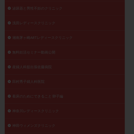
泌尿器と男性不妊のクリニック
浅田レディースクリニック
湘南茅ヶ崎ARTレディースクリニック
無料妊活セミナー動画公開
産婦人科舘出張佐藤病院
田村秀子婦人科医院
着床のためにできること 卵子編
神奈川レディースクリニック
神田ウィメンズクリニック