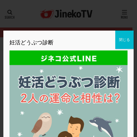
カテゴリー
タグ
閉じる
妊活どうぶつ診断
HOME
クリニック別
英ウィメンズクリニック
妊娠に向けた体
20代
22冬
2人目妊活
2個戻し
2個移植
30代
3個移植
40代
AID
ALICE
AMH
ART
BMI
CD138
DC胚
DFI
妊娠に向けた体づくりとは？
DHEA
E2
EMMA
EndomeTRIO検査
英ウィメンズクリニック
サプリメント
,
体外受精
,
子宮内膜症
ERA
ERA検査
ERPeak
FSH
FST
FTカテーテル
hCG
IMSI
L-カルニチン
英ウィメンズクリニック
LH
LUF
MD-TESE
MRワクチン
MTHFR
NIPT
NK活性
NK細胞
OHSS
P4
PCO
PCOS
PCOS，妊活クイズ
PCPS
PFC-FD療法
PGT-A
PICSI
PMS
PPOS法