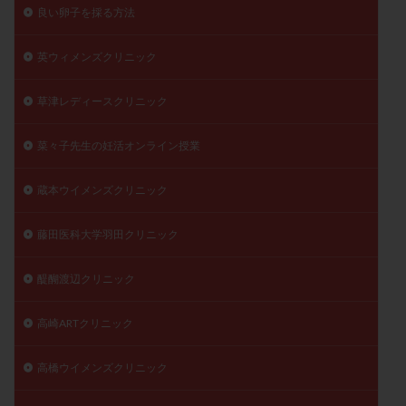
良い卵子を採る方法
英ウィメンズクリニック
草津レディースクリニック
菜々子先生の妊活オンライン授業
蔵本ウイメンズクリニック
藤田医科大学羽田クリニック
醍醐渡辺クリニック
高崎ARTクリニック
高橋ウイメンズクリニック