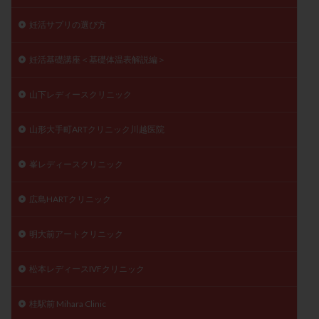
妊活サプリの選び方
妊活基礎講座＜基礎体温表解説編＞
山下レディースクリニック
山形大手町ARTクリニック川越医院
峯レディースクリニック
広島HARTクリニック
明大前アートクリニック
松本レディースIVFクリニック
桂駅前 Mihara Clinic