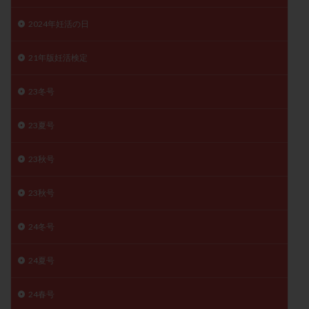
精子
精子の質
精子凍結
精子提供
2024年妊活の日
精子減少症
精子無力症
精液検査
精神安定剤
精索静脈瘤
糖質
経血量
経過措置
21年版妊活検定
絨毛染色体検査
絨毛組織
絨毛膜下血腫
23冬号
肝機能障害
肥満
胎嚢
胎盤ポリープ
胚
胚培養
胚盤胞
胚盤胞到達率
胚盤胞移植
23夏号
胚移植
腹腔鏡手術
腹腔鏡検査
膣内射精障害
23秋号
膿精液症
自己注射
自然周期
自然妊娠
自然排卵周期
自然移植周期
自費診療
良好胚
23秋号
良好胚盤胞
葉酸
融解方法
血流改善
視床下部
貧血
貯卵
費用
転座
24冬号
転院
透明帯除去培養
通院
通院回数
24夏号
通院頻度
連続採卵
運動
過分割胚
過食嘔吐
遺伝子異常
遺残卵胞
遺残胎盤
24春号
里親
閉塞性無精子症
閉経
陰性