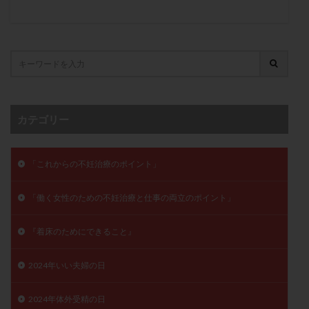
月経痛
未成熟卵
未熟卵
染色体検査
染色体異常
栄養素
桑実胚移植
検査
橋本病
機能性不妊
正常形態率
正常胚
正常胚率
死産
治療のやめ時
治療計画
流産
流産対策
温活
漢方
無排卵
無月経
無痛分娩
無精子症
無頭蓋症
カテゴリー
生活習慣
生理
生理不順
生理周期
生理痛
産み分け 妊活クイズ
甲状腺
「これからの不妊治療のポイント」
甲状腺ホルモン
甲状腺機能不全
男性ホルモン
「働く女性のための不妊治療と仕事の両立のポイント」
男性不妊
病院選び
痛み
瘢痕症候群
着床
着床の検査
着床の窓
着床不全
『着床のためにできること』
着床前診断
着床率
着床痛
着床障害
睡眠薬
禁欲
移植
移植のタイミング
2024年いい夫婦の日
移植周期
移植後
移植後の過ごし方
移植時期
2024年体外受精の日
稽留流産
空胞
筋膜下筋腫
粘膜下筋腫