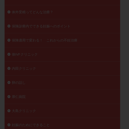
体外受精ってどんな治療？
保険診療内でできる妊娠へのポイント
保険適用で変わる！ これからの不妊治療
俵IVFクリニック
内田クリニック
卵の話し
厚仁病院
大島クリニック
妊娠のためにできること