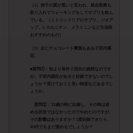
セカンドオピニオン
セックスレス
ダイエット
（
2
）卵子の質が悪いと言われ、統合医療も
タイミング法
タイムラプス
ダイレクト分割
取り入れてウォーキングをしてサプ
リも飲ん
でいる。
（ミトコンドリアのサプリ、ジオア
タクロリムス
チョコレート嚢胞
チラーヂン
ップ、
L-
カルニチン、メラトニンなど主治医
トリオ検査
トリソミー
ネフローゼ症候群
おすすめのもの）
ビタミンC
ビタミンD
ピックアップ障害
ビブラマイシン
ピル
フーナーテスト
（
3
）左にチョコレート嚢胞もある子宮内膜
症。
フェマーラ
フォリスチム
ブセレリン点鼻薬
ブライダルチェック
フラグメント
プラセンタ
■質問①：秋より体外２回目の挑戦なのです
プラノバール
プラバノール
ふりかけ法
が、
子宮内膜症があると妊娠できないのでし
プレコンセプション
プレドニン
プレマリン
ょうか？
受けておくと良い検査などあるでし
ょうか。
プログラフ
プロゲステロン
プロテイン
プロバイオティクス
プロラクチン
ホルモン値
質問②：
33
歳の時に妊娠し、その時は産
ホルモン投与
ホルモン注射
ホルモン補充周期
める状況ではなかったのでやめたのですが、
ホルモン補充法
ホルモン補充療法
その影響はあり
ますか？
1
度妊娠できたら、
40
代でもまだ望めるでしょうか？
マイクロポリープ
マルチビタミン
ミトコンドリア