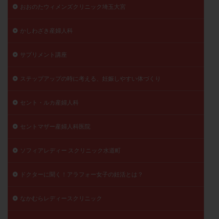
おおのたウィメンズクリニック埼玉大宮
かしわざき産婦人科
サプリメント講座
ステップアップの時に考える、妊娠しやすい体づくり
セント・ルカ産婦人科
セントマザー産婦人科医院
ソフィアレディー スクリニック水道町
ドクターに聞く！アラフォー女子の妊活とは？
なかむらレディースクリニック