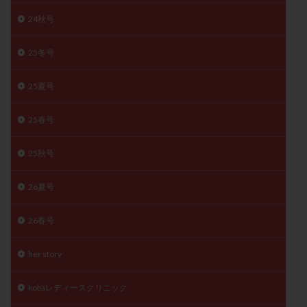
陽性反応
顕微
顕微授精
風疹
食事
24秋号
食生活
養子縁組
骨盤腹膜炎
高AMH
25冬号
高FSH
高プロラクチン血症
高刺激
高年齢
高温期
高齢
高齢出産
黄体ホルモン
25夏号
黄体化未破裂卵胞
黄体未破裂化卵胞
黄体機能不全
黄体補充
25春号
25秋号
検索
26夏号
26春号
her story
kobaレディースクリニック