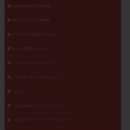
Noah ART clinic 武蔵小杉
SRHケアクリニック静岡
アイブイエフ詠田クリニック
あなたも卵子がとれる！
アンチエイジングセミナー
いながきレディースクリニック
イベント
うつのみやレディースクリニック
うめだファティリティークリニック