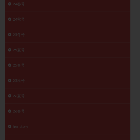
24春号
精子
精子の質
精子凍結
精子提供
精子減少症
精子無力症
精液検査
精神安定剤
24秋号
精索静脈瘤
糖質
経血量
経過措置
25冬号
絨毛染色体検査
絨毛組織
絨毛膜下血腫
肝機能障害
肥満
胎嚢
胎盤ポリープ
胚
25夏号
胚培養
胚盤胞
胚盤胞到達率
胚盤胞移植
胚移植
腹腔鏡手術
腹腔鏡検査
膣内射精障害
25春号
膿精液症
自己注射
自然周期
自然妊娠
25秋号
自然排卵周期
自然移植周期
自費診療
良好胚
良好胚盤胞
葉酸
融解方法
血流改善
26夏号
視床下部
貧血
貯卵
費用
転座
転院
透明帯除去培養
通院
通院回数
26春号
通院頻度
連続採卵
運動
過分割胚
her story
過食嘔吐
遺伝子異常
遺残卵胞
遺残胎盤
里親
閉塞性無精子症
閉経
陰性