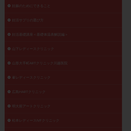
妊娠のためにできること
妊活サプリの選び方
妊活基礎講座＜基礎体温表解説編＞
山下レディースクリニック
山形大手町ARTクリニック川越医院
峯レディースクリニック
広島HARTクリニック
明大前アートクリニック
松本レディースIVFクリニック