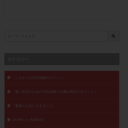
子宮奇形
子宮後屈
子宮筋腫
子宮筋腫，妊活クイズ
子宮腺筋症
子宮鏡検査
射精障害
屈折
帝王切開
帝王切開瘢痕症候群
後屈子宮
性交渉
性交障害
性感染症
性行為
慢性子宮内膜炎
成熟卵
抗TPO抗体
抗うつ剤
抗カルジオリピン抗体
抗セントロメア抗体
抗リン脂質抗体
抗核抗体
カテゴリー
抗生剤
抗精子抗体
抗酸化成分
排卵
排卵予定日
排卵出血
排卵刺激
排卵周期
「これからの不妊治療のポイント」
排卵周期法
排卵日
排卵日検査薬
排卵検査薬
排卵痛
排卵誘発
排卵誘発剤
排卵誘発法
「働く女性のための不妊治療と仕事の両立のポイント」
排卵障害
採卵
採卵後の過ごし方
採卵数
『着床のためにできること』
採精
断乳
新鮮卵子
新鮮精子
新鮮胚移植
早期卵巣不全
早発卵巣不全
2024年いい夫婦の日
更年期
月経不順
月経周期
月経困難