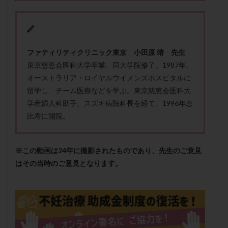
メンタル
モザイク杯
モザイク胚
ラクトバチルス
ラクトフェリン
ラパロドリリング
リュープリン
リュープロレリン注射
ルトラール
ファティリティクリニック東京 小田原 靖 先生
レコベル
レトロゾール
レルミナ
東京慈恵会医科大学卒業、同大学院修了。1987年、
ロバートソン
ロング法
一般不妊治療
オーストラリア・ロイヤルウイメンズホスピタルに
下垂体不全
不妊
不妊検査
不妊治療
留学し、チーム医療などを学ぶ。東京慈恵会医科大
不妊治療後の過ごし方
不妊症
不妊鍼灸
学産婦人科助手、スズキ病院科長を経て、1996年恵
不整脈
不正出血
不眠
不育症
比寿に開院。
不育症検査
両側卵管切除術
両卵管閉塞
中絶
中隔子宮
主治医変更
乏精子症
乳がん
※この動画は24年に撮影されたものであり、先生のご意見
乳酸菌
二人目不妊
二人目妊活
二段階胚移植
はその当時のご意見となります。
亜急性甲状腺炎
亜鉛
人工授精
低AMH
低グレード胚
低体重
低刺激
低年齢
低温期
体づくり
体外受精
体質改善
体重増加
体重管理
体験談
保険診療