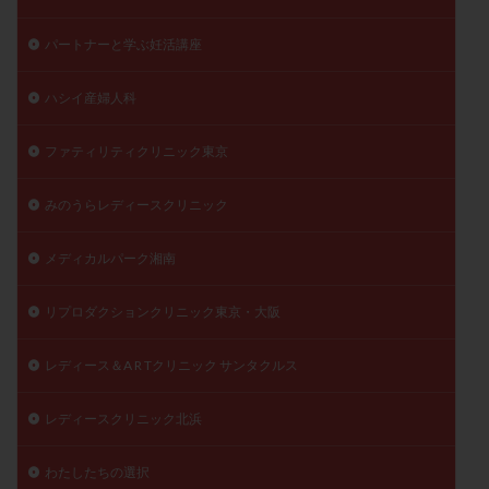
パートナーと学ぶ妊活講座
ハシイ産婦人科
ファティリティクリニック東京
みのうらレディースクリニック
メディカルパーク湘南
リプロダクションクリニック東京・大阪
レディース＆A R Tクリニック サンタクルス
レディースクリニック北浜
わたしたちの選択