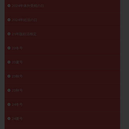
2024年体外受精の日
月経痛
未成熟卵
未熟卵
染色体検査
染色体異常
栄養素
桑実胚移植
検査
2024年妊活の日
橋本病
機能性不妊
正常形態率
正常胚
正常胚率
死産
治療のやめ時
治療計画
21年版妊活検定
流産
流産対策
温活
漢方
無排卵
23冬号
無月経
無痛分娩
無精子症
無頭蓋症
生活習慣
生理
生理不順
生理周期
23夏号
生理痛
産み分け 妊活クイズ
甲状腺
甲状腺ホルモン
甲状腺機能不全
男性ホルモン
23秋号
男性不妊
病院選び
痛み
瘢痕症候群
23秋号
着床
着床の検査
着床の窓
着床不全
着床前診断
着床率
着床痛
着床障害
24冬号
睡眠薬
禁欲
移植
移植のタイミング
移植周期
移植後
移植後の過ごし方
移植時期
24夏号
稽留流産
空胞
筋膜下筋腫
粘膜下筋腫