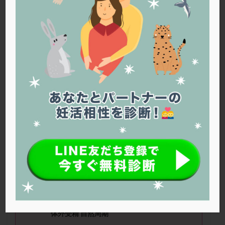
PQQ
PRP療法
SEET法
SLE
TESE
Th検査
TORIO検査
TRIO検査
ZyMot
アシストハッチング
アスピリン
アンタゴニスト法
アンチエイジング
インスリン抵抗性
イントラリピッド
ウトロゲスタン
エコー
エストラーナテープ
エストロゲン
オビドレル
おりもの
カウフマン療法
カウンセリング
ガニレスト
カバサール
カフェイン
カルシウムイオノファ
カンジタ
クラミジア
クリニック選び
グレード
クロミッド
まるこさん（36歳） ■治療ステージ：体外
受精 ■妊活歴：半年〜1年 ■精液所見：問
クロミフェン
ゴナールエフ
コロナウイルス
題なし
コロナワクチン
サウナ
サプリ
サプリメント
シート法
シェーングレン症候群
ショート法
■治療状況
シリンジ法
スクラッチ
ステップアップ
人工授精2回陰性
体外受精 自然周期
ステップダウン
ストレス
スプリット