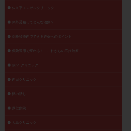
佐久平エンゼルクリニック
体外受精ってどんな治療？
保険診療内でできる妊娠へのポイント
保険適用で変わる！ これからの不妊治療
俵IVFクリニック
内田クリニック
卵の話し
厚仁病院
大島クリニック