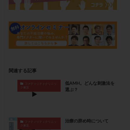
保険適用
偽嚢胞
偽閉経療法
先天性甲状腺機能低下症
先進医療
免疫異常
内膜スクラッチ
再発率
再開
凍結卵
凍結卵子
凍結卵移送
凍結精子
凍結胚
凍結胚盤胞
凍結胚移植
凍結胚移植移植
出産リスク
出産後
出血性黄体
分割胚
分割胚凍結
初期胚
初期胚凍結
初期胚移植
初診
刺激周期
刺激方法
刺激法
関連する記事
前核期凍結
副作用
化学流産
医療保険
低AMH。どんな刺激法を
卵の数
卵の質
卵の輸送
卵子
ファティリティクリニッ
ク東京
選ぶ？
卵子の老化
卵子の質
卵子凍結
卵子提供
卵巣
卵巣の吊り上げ
卵巣刺激
卵巣嚢腫
卵巣多孔
卵巣年齢
卵巣機能
卵巣機能不全
卵巣機能低下
卵巣過剰刺激症候群
卵管
治療の辞め時について
ファティリティクリニッ
ク東京
卵管切除
卵管卵巣膿瘍
卵管水腫
卵管狭窄