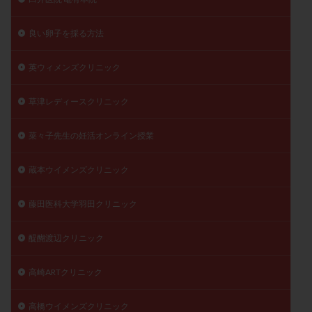
良い卵子を採る方法
英ウィメンズクリニック
草津レディースクリニック
菜々子先生の妊活オンライン授業
蔵本ウイメンズクリニック
藤田医科大学羽田クリニック
醍醐渡辺クリニック
高崎ARTクリニック
高橋ウイメンズクリニック