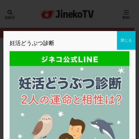
カテゴリー
タグ
閉じる
妊活どうぶつ診断
HOME
クリニック別
ファティリティクリニック東京
刺激方法
20代
22冬
2人目妊活
2個戻し
2個移植
30代
3個移植
40代
AID
ALICE
AMH
ART
BMI
CD138
DC胚
DFI
刺激方法を変えると妊娠に近づく？
DHEA
E2
EMMA
EndomeTRIO検査
ファティリティクリニック東京
体外受精
,
刺激方法
,
妊娠
ERA
ERA検査
ERPeak
FSH
FST
FTカテーテル
hCG
IMSI
L-カルニチン
ファティリティクリニック東京
LH
LUF
MD-TESE
MRワクチン
MTHFR
NIPT
NK活性
NK細胞
OHSS
P4
PCO
PCOS
PCOS，妊活クイズ
PCPS
PFC-FD療法
PGT-A
PICSI
PMS
PPOS法