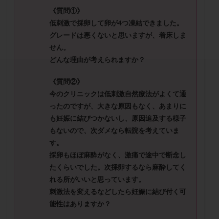
セカンドオピニオン
セックスレス
ダイエット
《質問①》
タイミング法
タイムラプス
ダイレクト分割
低刺激で採卵して卵が4つ凍結できました。
タクロリムス
チョコレート嚢胞
チラーヂン
グレードは悪くないと思いますが、着床しま
せん。
トリオ検査
トリソミー
ネフローゼ症候群
どんな理由が考えられますか？
ビタミンC
ビタミンD
ピックアップ障害
ビブラマイシン
ピル
フーナーテスト
《質問②》
フェマーラ
フォリスチム
ブセレリン点鼻薬
今のクリニックは低刺激自然療法がよくて通
ったのですが、大きな原因もなく、あまりに
ブライダルチェック
フラグメント
プラセンタ
も妊娠に結びつかないし、原因追及する様子
プラノバール
プラバノール
ふりかけ法
もないので、次ダメなら転院を考えていま
プレコンセプション
プレドニン
プレマリン
す。
プログラフ
プロゲステロン
プロテイン
採卵もほぼ麻酔がなく、激痛で途中で断念し
プロバイオティクス
プロラクチン
ホルモン値
たくらいでした。次採卵するなら麻酔してく
れる所がいいと思っています。
ホルモン投与
ホルモン注射
ホルモン補充周期
刺激法を変えるなどしたら妊娠に結び付く可
ホルモン補充法
ホルモン補充療法
能性はありますか？
マイクロポリープ
マルチビタミン
ミトコンドリア