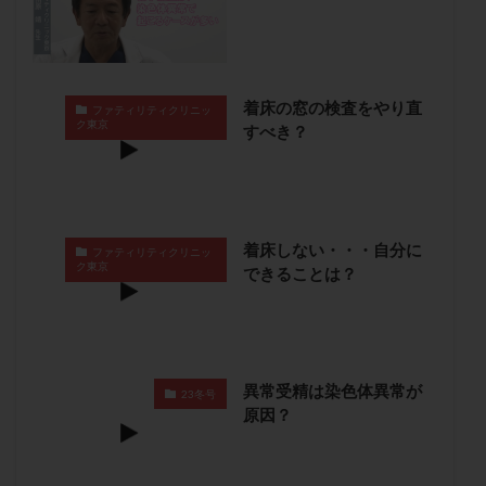
卵管留血症
卵管通水
卵管造影
卵管造影検査
卵管閉塞
卵胞
卵質
原因不明
双子
反復流産
反復着床不全
受精
受精卵
着床の窓の検査をやり直
ファティリティクリニッ
受精卵凍結
受精率
受精障害
喫煙
培養
ク東京
すべき？
培養士
基礎体温
基礎体温表
変形卵
変性卵
多嚢胞性卵巣症候群
多核受精
多精子授精
夫婦生活
奇形率
妊娠
妊娠リスク
妊娠初期
妊娠判定
妊娠検査薬
着床しない・・・自分に
ファティリティクリニッ
ク東京
できることは？
妊娠率
妊娠継続
妊娠継続率
妊活
妊活クイズ
妊活デビュー
妊活再開
婦人科疾患
子宮
子宮内フローラ
子宮内細菌叢検査
子宮内膜
子宮内膜ポリープ
異常受精は染色体異常が
23冬号
子宮内膜受容能検査
子宮内膜炎
原因？
子宮内膜異型増殖症
子宮内膜症
子宮内膜症性嚢胞
子宮卵管造影検査
子宮収縮
子宮外妊娠