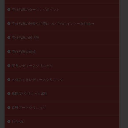
不妊治療のターニングポイント
不妊治療の検査や治療についてのポイント〜女性編〜
不妊治療の選択肢
不妊治療最前線
両角レディースクリニック
久保みずきレディースクリニック
亀田IVFクリニック幕張
京野アートクリニック
仙台ART