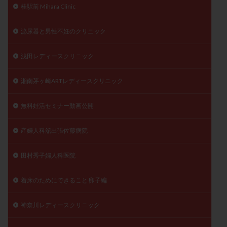
桂駅前 Mihara Clinic
泌尿器と男性不妊のクリニック
浅田レディースクリニック
湘南茅ヶ崎ARTレディースクリニック
無料妊活セミナー動画公開
産婦人科舘出張佐藤病院
田村秀子婦人科医院
着床のためにできること 卵子編
神奈川レディースクリニック