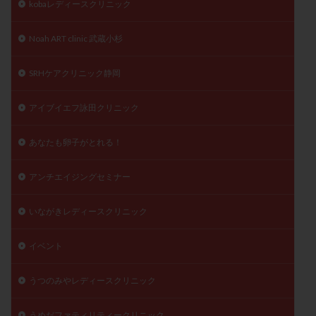
kobaレディースクリニック
陽性反応
顕微
顕微授精
風疹
食事
食生活
養子縁組
骨盤腹膜炎
高AMH
Noah ART clinic 武蔵小杉
高FSH
高プロラクチン血症
高刺激
高年齢
SRHケアクリニック静岡
高温期
高齢
高齢出産
黄体ホルモン
黄体化未破裂卵胞
黄体未破裂化卵胞
黄体機能不全
アイブイエフ詠田クリニック
黄体補充
あなたも卵子がとれる！
検索
アンチエイジングセミナー
いながきレディースクリニック
イベント
うつのみやレディースクリニック
うめだファティリティークリニック