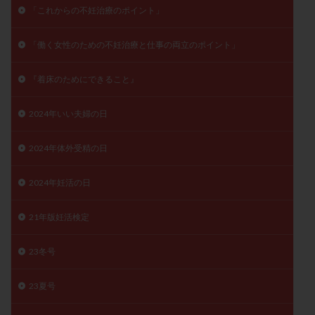
「これからの不妊治療のポイント」
子宮奇形
子宮後屈
子宮筋腫
子宮筋腫，妊活クイズ
子宮腺筋症
子宮鏡検査
「働く女性のための不妊治療と仕事の両立のポイント」
射精障害
屈折
帝王切開
帝王切開瘢痕症候群
後屈子宮
性交渉
性交障害
性感染症
『着床のためにできること』
性行為
慢性子宮内膜炎
成熟卵
抗TPO抗体
2024年いい夫婦の日
抗うつ剤
抗カルジオリピン抗体
抗セントロメア抗体
抗リン脂質抗体
抗核抗体
2024年体外受精の日
抗生剤
抗精子抗体
抗酸化成分
排卵
排卵予定日
排卵出血
排卵刺激
排卵周期
2024年妊活の日
排卵周期法
排卵日
排卵日検査薬
排卵検査薬
21年版妊活検定
排卵痛
排卵誘発
排卵誘発剤
排卵誘発法
排卵障害
採卵
採卵後の過ごし方
採卵数
23冬号
採精
断乳
新鮮卵子
新鮮精子
23夏号
新鮮胚移植
早期卵巣不全
早発卵巣不全
更年期
月経不順
月経周期
月経困難