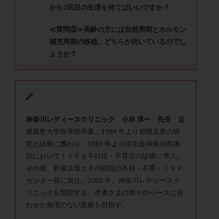
セカンドオピニオン
セックスレス
ダイエット
から
2
回目の生理を待てばいいですか？
タイミング法
タイムラプス
ダイレクト分割
≪質問③≫
高齢の方には自然周期とホルモン
タクロリムス
チョコレート嚢胞
チラーヂン
補充周期の移植、どちらが向いているのでし
トリオ検査
トリソミー
ネフローゼ症候群
ょうか？
ビタミンC
ビタミンD
ピックアップ障害
ビブラマイシン
ピル
フーナーテスト
フェマーラ
フォリスチム
ブセレリン点鼻薬
ブライダルチェック
フラグメント
プラセンタ
神奈川レディースクリニック 小林 淳一 先生
慶
プラノバール
プラバノール
ふりかけ法
應義塾大学医学部卒業。1984 年より習慣流産の研
プレコンセプション
プレドニン
プレマリン
究と診療に携わり、1989 年より済生会神奈川県病
プログラフ
プロゲステロン
プロテイン
院においてＩＶＦを不妊症・不育症の診療に導入。
プロバイオティクス
プロラクチン
ホルモン値
その後、新横浜母と子の病院の不妊・不育・ＩＶＦ
センター長に就任。2003 年、神奈川レディースク
ホルモン投与
ホルモン注射
ホルモン補充周期
リニックを開院する。患者さまの個々のペースに合
ホルモン補充法
ホルモン補充療法
わせた無理のない医療を目指す。
マイクロポリープ
マルチビタミン
ミトコンドリア