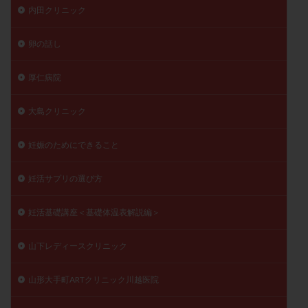
内田クリニック
卵の話し
厚仁病院
大島クリニック
妊娠のためにできること
妊活サプリの選び方
妊活基礎講座＜基礎体温表解説編＞
山下レディースクリニック
山形大手町ARTクリニック川越医院