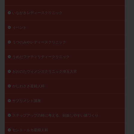
陽性反応
顕微
顕微授精
風疹
食事
いながきレディースクリニック
食生活
養子縁組
骨盤腹膜炎
高AMH
高FSH
高プロラクチン血症
高刺激
高年齢
イベント
高温期
高齢
高齢出産
黄体ホルモン
うつのみやレディースクリニック
黄体化未破裂卵胞
黄体未破裂化卵胞
黄体機能不全
黄体補充
うめだファティリティークリニック
検索
おおのたウィメンズクリニック埼玉大宮
かしわざき産婦人科
サプリメント講座
ステップアップの時に考える、妊娠しやすい体づくり
セント・ルカ産婦人科