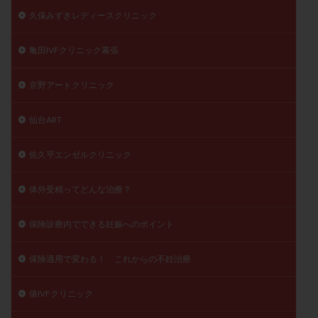
久保みずきレディースクリニック
亀田IVFクリニック幕張
京野アートクリニック
仙台ART
佐久平エンゼルクリニック
体外受精ってどんな治療？
保険診療内でできる妊娠へのポイント
保険適用で変わる！ これからの不妊治療
俵IVFクリニック