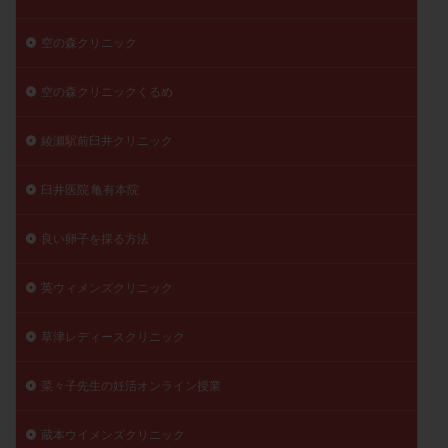
空の森クリニック
空の森クリニックくるめ
綾瀬駅前臼井クリニック
臼井医院 亀有本院
良い卵子を採る方法
英ウィメンズクリニック
草津レディースクリニック
菜々子先生の妊活オンライン授業
蔵本ウイメンズクリニック