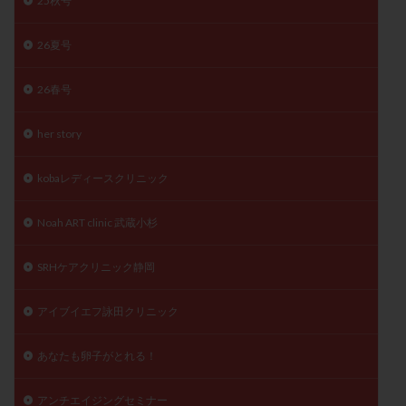
25秋号
精子
精子の質
精子凍結
精子提供
26夏号
精子減少症
精子無力症
精液検査
精神安定剤
精索静脈瘤
糖質
経血量
経過措置
26春号
絨毛染色体検査
絨毛組織
絨毛膜下血腫
肝機能障害
肥満
胎嚢
胎盤ポリープ
胚
her story
胚培養
胚盤胞
胚盤胞到達率
胚盤胞移植
kobaレディースクリニック
胚移植
腹腔鏡手術
腹腔鏡検査
膣内射精障害
膿精液症
自己注射
自然周期
自然妊娠
Noah ART clinic 武蔵小杉
自然排卵周期
自然移植周期
自費診療
良好胚
良好胚盤胞
葉酸
融解方法
血流改善
SRHケアクリニック静岡
視床下部
貧血
貯卵
費用
転座
アイブイエフ詠田クリニック
転院
透明帯除去培養
通院
通院回数
通院頻度
連続採卵
運動
過分割胚
あなたも卵子がとれる！
過食嘔吐
遺伝子異常
遺残卵胞
遺残胎盤
アンチエイジングセミナー
里親
閉塞性無精子症
閉経
陰性