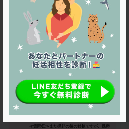
PQQ
PRP療法
SEET法
SLE
TESE
Th検査
TORIO検査
TRIO検査
ZyMot
アシストハッチング
アスピリン
アンタゴニスト法
アンチエイジング
インスリン抵抗性
イントラリピッド
ウトロゲスタン
エコー
エストラーナテープ
エストロゲン
オビドレル
おりもの
カウフマン療法
カウンセリング
ガニレスト
カバサール
カフェイン
カルシウムイオノファ
カンジタ
クラミジア
クリニック選び
グレード
クロミッド
naju
さん（
42
歳）
■治療ステージ：体外受
クロミフェン
ゴナールエフ
コロナウイルス
精 ■妊活期間：
2
～
3
年
コロナワクチン
サウナ
サプリ
サプリメント
≪質問①≫
体外受精と顕微受精ですが、着床
シート法
シェーングレン症候群
ショート法
しやすさに違いはあるのでしょうか？
シリンジ法
スクラッチ
ステップアップ
ステップダウン
ストレス
スプリット
≪質問②≫
また採卵の後の移植ですが、採卵