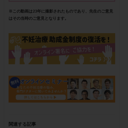
メンタル
モザイク杯
モザイク胚
※この動画は23年に撮影されたものであり、先生のご意見
ラクトバチルス
ラクトフェリン
ラパロドリリング
はその当時のご意見となります。
リュープリン
リュープロレリン注射
ルトラール
レコベル
レトロゾール
レルミナ
ロバートソン
ロング法
一般不妊治療
下垂体不全
不妊
不妊検査
不妊治療
不妊治療後の過ごし方
不妊症
不妊鍼灸
不整脈
不正出血
不眠
不育症
不育症検査
両側卵管切除術
両卵管閉塞
中絶
中隔子宮
主治医変更
乏精子症
乳がん
乳酸菌
二人目不妊
二人目妊活
二段階胚移植
亜急性甲状腺炎
亜鉛
人工授精
低AMH
低グレード胚
低体重
低刺激
低年齢
低温期
体づくり
体外受精
体質改善
関連する記事
体重増加
体重管理
体験談
保険診療