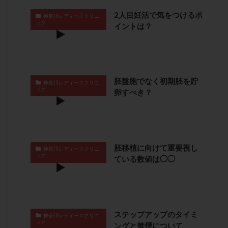
保険適用
偽嚢胞
偽閉経療法
2人目妊活で気をつけるポ
神奈川レディースクリニ
先天性甲状腺機能低下症
先進医療
免疫異常
ック
イントは？
内膜スクラッチ
再発率
再開
凍結卵
凍結卵子
凍結卵移送
凍結精子
凍結胚
凍結胚盤胞
凍結胚移植
凍結胚移植移植
胚盤胞でなく初期胚を貯
神奈川レディースクリニ
出産リスク
出産後
出血性黄体
分割胚
ック
卵すべき？
分割胚凍結
初期胚
初期胚凍結
初期胚移植
初診
刺激周期
刺激方法
刺激法
前核期凍結
副作用
化学流産
医療保険
卵の数
卵の質
卵の輸送
卵子
胚移植に向けて重要視し
神奈川レディースクリニ
ック
ている数値は◯◯
卵子の老化
卵子の質
卵子凍結
卵子提供
卵巣
卵巣の吊り上げ
卵巣刺激
卵巣嚢腫
卵巣多孔
卵巣年齢
卵巣機能
卵巣機能不全
卵巣機能低下
卵巣過剰刺激症候群
卵管
ステップアップのタイミ
神奈川レディースクリニ
卵管切除
卵管卵巣膿瘍
卵管水腫
卵管狭窄
ック
ングと禁煙について