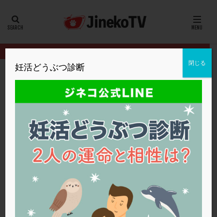
カテゴリー
タグ
閉じる
妊活どうぶつ診断
HOME
クリニック別
神奈川レディースクリニック
体外受精と
20代
22冬
2人目妊活
2個戻し
2個移植
30代
3個移植
40代
AID
ALICE
AMH
ART
BMI
CD138
DC胚
DFI
体外受精と顕微授精の着床率の違い
DHEA
E2
EMMA
EndomeTRIO検査
神奈川レディースクリニック
ERA
ERA検査
ERPeak
FSH
FST
ホルモン補充周期
,
体外受精
,
自然周期
,
顕微授精
,
高年齢
,
高齢
FTカテーテル
hCG
IMSI
L-カルニチン
神奈川レディースクリニック
LH
LUF
MD-TESE
MRワクチン
MTHFR
NIPT
NK活性
NK細胞
OHSS
P4
PCO
PCOS
PCOS，妊活クイズ
PCPS
PFC-FD療法
PGT-A
PICSI
PMS
PPOS法