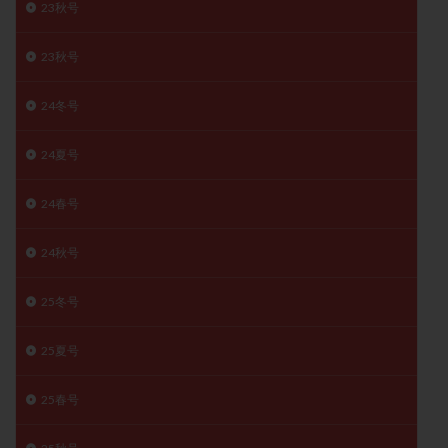
23秋号
月経痛
未成熟卵
未熟卵
染色体検査
染色体異常
栄養素
桑実胚移植
検査
23秋号
橋本病
機能性不妊
正常形態率
正常胚
24冬号
正常胚率
死産
治療のやめ時
治療計画
流産
流産対策
温活
漢方
無排卵
24夏号
無月経
無痛分娩
無精子症
無頭蓋症
生活習慣
生理
生理不順
生理周期
24春号
生理痛
産み分け 妊活クイズ
甲状腺
24秋号
甲状腺ホルモン
甲状腺機能不全
男性ホルモン
男性不妊
病院選び
痛み
瘢痕症候群
25冬号
着床
着床の検査
着床の窓
着床不全
着床前診断
着床率
着床痛
着床障害
25夏号
睡眠薬
禁欲
移植
移植のタイミング
25春号
移植周期
移植後
移植後の過ごし方
移植時期
稽留流産
空胞
筋膜下筋腫
粘膜下筋腫