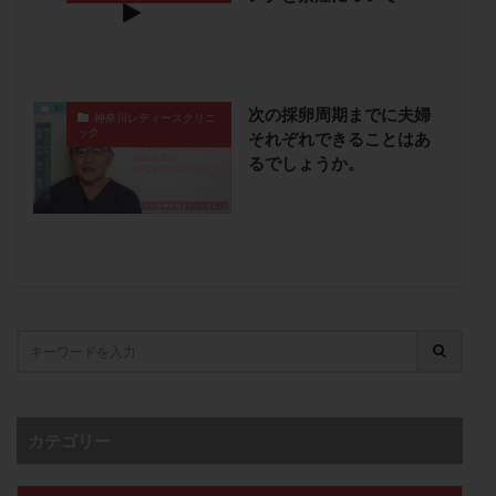
卵管留血症
卵管通水
卵管造影
卵管造影検査
卵管閉塞
卵胞
卵質
原因不明
双子
反復流産
反復着床不全
受精
受精卵
次の採卵周期までに夫婦
受精卵凍結
受精率
受精障害
喫煙
培養
神奈川レディースクリニ
ック
それぞれできることはあ
培養士
基礎体温
基礎体温表
変形卵
るでしょうか。
変性卵
多嚢胞性卵巣症候群
多核受精
多精子授精
夫婦生活
奇形率
妊娠
妊娠リスク
妊娠初期
妊娠判定
妊娠検査薬
妊娠率
妊娠継続
妊娠継続率
妊活
妊活クイズ
妊活デビュー
妊活再開
婦人科疾患
子宮
子宮内フローラ
子宮内細菌叢検査
子宮内膜
子宮内膜ポリープ
子宮内膜受容能検査
子宮内膜炎
カテゴリー
子宮内膜異型増殖症
子宮内膜症
子宮内膜症性嚢胞
子宮卵管造影検査
子宮収縮
子宮外妊娠