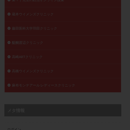
蔵本ウイメンズクリニック
藤田医科大学羽田クリニック
醍醐渡辺クリニック
高崎ARTクリニック
高橋ウイメンズクリニック
麻布モンテアール レディースクリニック
メタ情報
ログイン