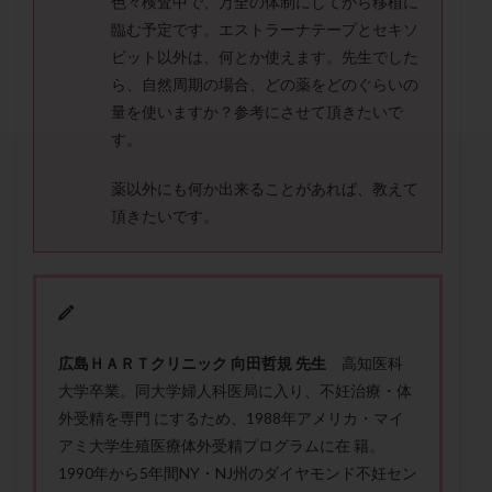
色々検査中で、万全の体制にしてから移植に
セカンドオピニオン
セックスレス
ダイエット
臨む予定です。エストラーナテープとセキソ
タイミング法
タイムラプス
ダイレクト分割
ビット以外は、何とか使えます。先生でした
タクロリムス
チョコレート嚢胞
チラーヂン
ら、自然周期の場合、どの薬をどのぐらいの
トリオ検査
トリソミー
ネフローゼ症候群
量を使いますか？参考にさせて頂きたいで
す。
ビタミンC
ビタミンD
ピックアップ障害
ビブラマイシン
ピル
フーナーテスト
薬以外にも何か出来ることがあれば、教えて
フェマーラ
フォリスチム
ブセレリン点鼻薬
頂きたいです。
ブライダルチェック
フラグメント
プラセンタ
プラノバール
プラバノール
ふりかけ法
プレコンセプション
プレドニン
プレマリン
プログラフ
プロゲステロン
プロテイン
広
島
Ｈ
Ａ
Ｒ
Ｔ
ク
リ
ニ
ッ
ク
向田哲
規
先生
高知医科
プロバイオティクス
プロラクチン
ホルモン値
大学卒業。同大学婦人科医局に入り、不妊治療・体
ホルモン投与
ホルモン注射
ホルモン補充周期
外受精を専門 にするため、1988年アメリカ・マイ
ホルモン補充法
ホルモン補充療法
アミ大学生殖医療体外受精プログラムに在 籍。
1990年から5年間NY・NJ州のダイヤモンド不妊セン
マイクロポリープ
マルチビタミン
ミトコンドリア