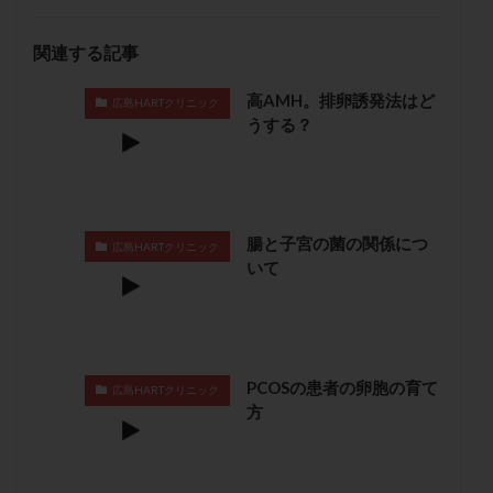
保険適用
偽嚢胞
偽閉経療法
先天性甲状腺機能低下症
先進医療
免疫異常
関連する記事
内膜スクラッチ
再発率
再開
凍結卵
高AMH。排卵誘発法はど
広島HARTクリニック
凍結卵子
凍結卵移送
凍結精子
凍結胚
うする？
凍結胚盤胞
凍結胚移植
凍結胚移植移植
出産リスク
出産後
出血性黄体
分割胚
分割胚凍結
初期胚
初期胚凍結
初期胚移植
腸と子宮の菌の関係につ
初診
刺激周期
刺激方法
刺激法
広島HARTクリニック
いて
前核期凍結
副作用
化学流産
医療保険
卵の数
卵の質
卵の輸送
卵子
卵子の老化
卵子の質
卵子凍結
卵子提供
卵巣
卵巣の吊り上げ
卵巣刺激
卵巣嚢腫
PCOSの患者の卵胞の育て
広島HARTクリニック
方
卵巣多孔
卵巣年齢
卵巣機能
卵巣機能不全
卵巣機能低下
卵巣過剰刺激症候群
卵管
卵管切除
卵管卵巣膿瘍
卵管水腫
卵管狭窄