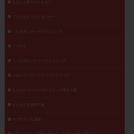
あなたも卵子がとれる！
陽性反応
顕微
顕微授精
風疹
食事
食生活
養子縁組
骨盤腹膜炎
高AMH
アンチエイジングセミナー
高FSH
高プロラクチン血症
高刺激
高年齢
いながきレディースクリニック
高温期
高齢
高齢出産
黄体ホルモン
黄体化未破裂卵胞
黄体未破裂化卵胞
黄体機能不全
イベント
黄体補充
うつのみやレディースクリニック
検索
うめだファティリティークリニック
おおのたウィメンズクリニック埼玉大宮
かしわざき産婦人科
サプリメント講座
ステップアップの時に考える、妊娠しやすい体づくり