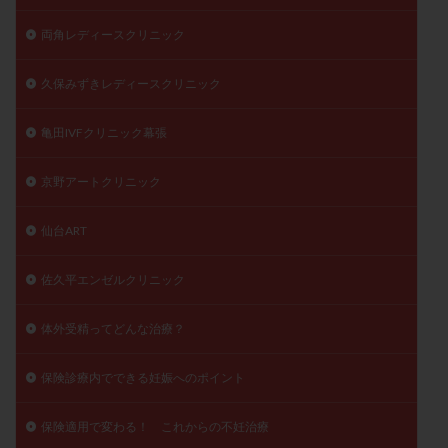
両角レディースクリニック
久保みずきレディースクリニック
亀田IVFクリニック幕張
京野アートクリニック
仙台ART
佐久平エンゼルクリニック
体外受精ってどんな治療？
保険診療内でできる妊娠へのポイント
保険適用で変わる！ これからの不妊治療