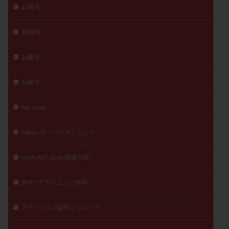
25春号
精子
精子の質
精子凍結
精子提供
精子減少症
精子無力症
精液検査
精神安定剤
25秋号
精索静脈瘤
糖質
経血量
経過措置
26夏号
絨毛染色体検査
絨毛組織
絨毛膜下血腫
肝機能障害
肥満
胎嚢
胎盤ポリープ
胚
26春号
胚培養
胚盤胞
胚盤胞到達率
胚盤胞移植
胚移植
腹腔鏡手術
腹腔鏡検査
膣内射精障害
her story
膿精液症
自己注射
自然周期
自然妊娠
kobaレディースクリニック
自然排卵周期
自然移植周期
自費診療
良好胚
良好胚盤胞
葉酸
融解方法
血流改善
Noah ART clinic 武蔵小杉
視床下部
貧血
貯卵
費用
転座
転院
透明帯除去培養
通院
通院回数
SRHケアクリニック静岡
通院頻度
連続採卵
運動
過分割胚
アイブイエフ詠田クリニック
過食嘔吐
遺伝子異常
遺残卵胞
遺残胎盤
里親
閉塞性無精子症
閉経
陰性