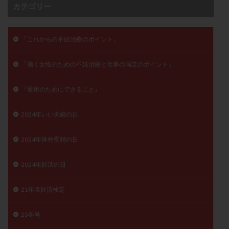
カテゴリー
子宮奇形
子宮後屈
子宮筋腫
子宮筋腫，妊活クイズ
子宮腺筋症
子宮鏡検査
「これからの不妊治療のポイント」
射精障害
屈折
帝王切開
帝王切開瘢痕症候群
後屈子宮
性交渉
性交障害
性感染症
「働く女性のための不妊治療と仕事の両立のポイント」
性行為
慢性子宮内膜炎
成熟卵
抗TPO抗体
抗うつ剤
抗カルジオリピン抗体
『着床のためにできること』
抗セントロメア抗体
抗リン脂質抗体
抗核抗体
2024年いい夫婦の日
抗生剤
抗精子抗体
抗酸化成分
排卵
排卵予定日
排卵出血
排卵刺激
排卵周期
2024年体外受精の日
排卵周期法
排卵日
排卵日検査薬
排卵検査薬
排卵痛
排卵誘発
排卵誘発剤
排卵誘発法
2024年妊活の日
排卵障害
採卵
採卵後の過ごし方
採卵数
21年版妊活検定
採精
断乳
新鮮卵子
新鮮精子
新鮮胚移植
早期卵巣不全
早発卵巣不全
23冬号
更年期
月経不順
月経周期
月経困難