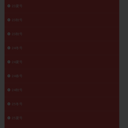
月経痛
未成熟卵
未熟卵
染色体検査
23夏号
染色体異常
栄養素
桑実胚移植
検査
23秋号
橋本病
機能性不妊
正常形態率
正常胚
正常胚率
死産
治療のやめ時
治療計画
23秋号
流産
流産対策
温活
漢方
無排卵
24冬号
無月経
無痛分娩
無精子症
無頭蓋症
生活習慣
生理
生理不順
生理周期
24夏号
生理痛
産み分け 妊活クイズ
甲状腺
甲状腺ホルモン
甲状腺機能不全
男性ホルモン
24春号
男性不妊
病院選び
痛み
瘢痕症候群
24秋号
着床
着床の検査
着床の窓
着床不全
着床前診断
着床率
着床痛
着床障害
25冬号
睡眠薬
禁欲
移植
移植のタイミング
移植周期
移植後
移植後の過ごし方
移植時期
25夏号
稽留流産
空胞
筋膜下筋腫
粘膜下筋腫