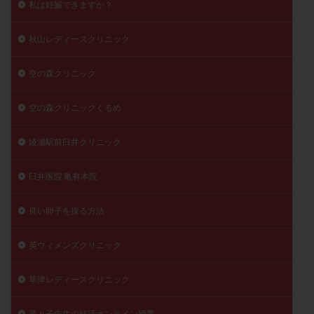
私は妊娠できますか？
秋山レディースクリニック
空の森クリニック
空の森クリニックくるめ
綾瀬駅前臼井クリニック
臼井医院 亀有本院
良い卵子を採る方法
英ウィメンズクリニック
草津レディースクリニック
菜々子先生の妊活オンライン授業