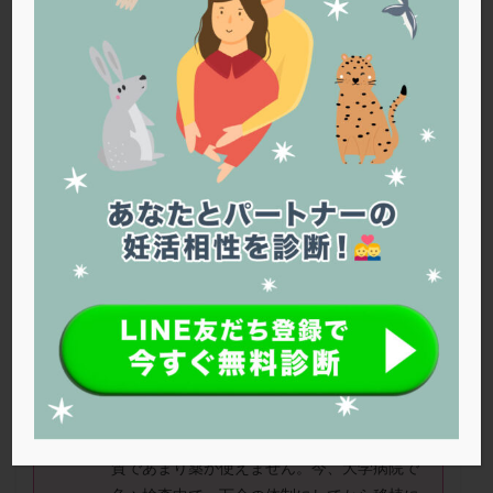
PQQ
PRP療法
SEET法
SLE
TESE
Th検査
TORIO検査
TRIO検査
ZyMot
アシストハッチング
アスピリン
アンタゴニスト法
アンチエイジング
インスリン抵抗性
イントラリピッド
ウトロゲスタン
エコー
エストラーナテープ
エストロゲン
オビドレル
おりもの
カウフマン療法
カウンセリング
ガニレスト
カバサール
カフェイン
カルシウムイオノファ
カンジタ
クラミジア
クリニック選び
グレード
クロミッド
39歳。AMH１以下。男性不妊で顕微授精の
み。microTESE済。
クロミフェン
ゴナールエフ
コロナウイルス
コロナワクチン
サウナ
サプリ
サプリメント
治療歴５年以上。現在、凍結胚盤胞１個の
シート法
シェーングレン症候群
ショート法
み。治療終結も含め、次の肺移植で最後の治
シリンジ法
スクラッチ
ステップアップ
療にする予定です。薬の副作用が強く出る体
質であまり薬が使えません。今、大学病院で
ステップダウン
ストレス
スプリット