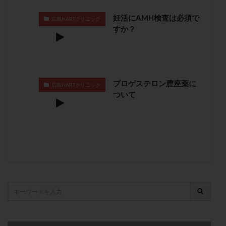
卵管留血症
卵管通水
卵管造影
卵管造影検査
妊活にAMH検査は必須で
広島HARTクリニック
卵管閉塞
卵胞
卵質
原因不明
双子
すか？
反復流産
反復着床不全
受精
受精卵
受精卵凍結
受精率
受精障害
喫煙
培養
培養士
基礎体温
基礎体温表
変形卵
プロゲステロン膣座薬に
変性卵
多嚢胞性卵巣症候群
多核受精
広島HARTクリニック
ついて
多精子授精
夫婦生活
奇形率
妊娠
妊娠リスク
妊娠初期
妊娠判定
妊娠検査薬
妊娠率
妊娠継続
妊娠継続率
妊活
妊活クイズ
妊活デビュー
妊活再開
婦人科疾患
子宮
子宮内フローラ
子宮内細菌叢検査
子宮内膜
子宮内膜ポリープ
子宮内膜受容能検査
子宮内膜炎
子宮内膜異型増殖症
子宮内膜症
子宮内膜症性嚢胞
子宮卵管造影検査
子宮収縮
子宮外妊娠