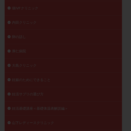
俵IVFクリニック
内田クリニック
卵の話し
厚仁病院
大島クリニック
妊娠のためにできること
妊活サプリの選び方
妊活基礎講座＜基礎体温表解説編＞
山下レディースクリニック