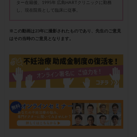
ター在籍後、1995年 広島HARTクリニックに勤務
メンタル
モザイク杯
モザイク胚
し、現在院長として臨床に従事。
ラクトバチルス
ラクトフェリン
ラパロドリリング
リュープリン
リュープロレリン注射
ルトラール
※この動画は23年に撮影されたものであり、先生のご意見
レコベル
レトロゾール
レルミナ
はその当時のご意見となります。
ロバートソン
ロング法
一般不妊治療
下垂体不全
不妊
不妊検査
不妊治療
不妊治療後の過ごし方
不妊症
不妊鍼灸
不整脈
不正出血
不眠
不育症
不育症検査
両側卵管切除術
両卵管閉塞
中絶
中隔子宮
主治医変更
乏精子症
乳がん
乳酸菌
二人目不妊
二人目妊活
二段階胚移植
亜急性甲状腺炎
亜鉛
人工授精
低AMH
低グレード胚
低体重
低刺激
低年齢
低温期
体づくり
体外受精
体質改善
体重増加
体重管理
体験談
保険診療