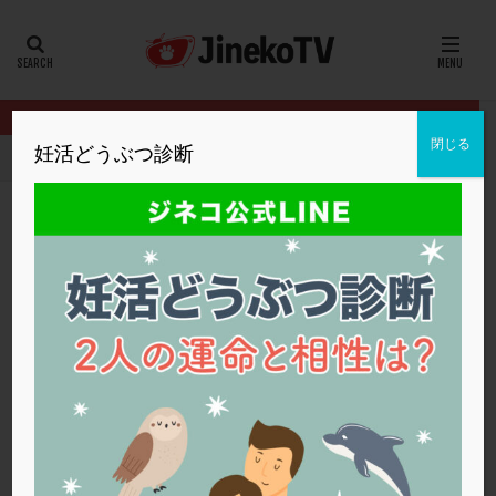
カテゴリー
タグ
閉じる
妊活どうぶつ診断
HOME
クリニック別
広島HARTクリニック
薬の副作用を考慮
20代
22冬
2人目妊活
2個戻し
2個移植
30代
3個移植
40代
AID
ALICE
AMH
ART
BMI
CD138
DC胚
DFI
薬の副作用を考慮した胚移植は？
DHEA
E2
EMMA
EndomeTRIO検査
広島HARTクリニック
TESE
,
副作用
,
男性不妊
,
顕微授精
ERA
ERA検査
ERPeak
FSH
FST
FTカテーテル
hCG
IMSI
L-カルニチン
広島HARTクリニック
LH
LUF
MD-TESE
MRワクチン
MTHFR
NIPT
NK活性
NK細胞
OHSS
P4
PCO
PCOS
PCOS，妊活クイズ
PCPS
PFC-FD療法
PGT-A
PICSI
PMS
PPOS法