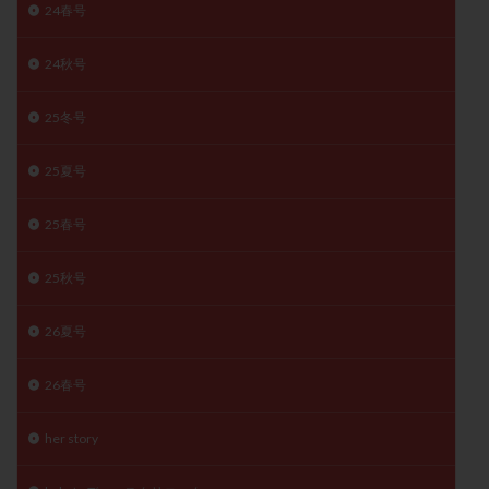
24春号
陽性反応
顕微
顕微授精
風疹
食事
食生活
養子縁組
骨盤腹膜炎
高AMH
24秋号
高FSH
高プロラクチン血症
高刺激
高年齢
25冬号
高温期
高齢
高齢出産
黄体ホルモン
黄体化未破裂卵胞
黄体未破裂化卵胞
黄体機能不全
25夏号
黄体補充
25春号
検索
25秋号
26夏号
26春号
her story