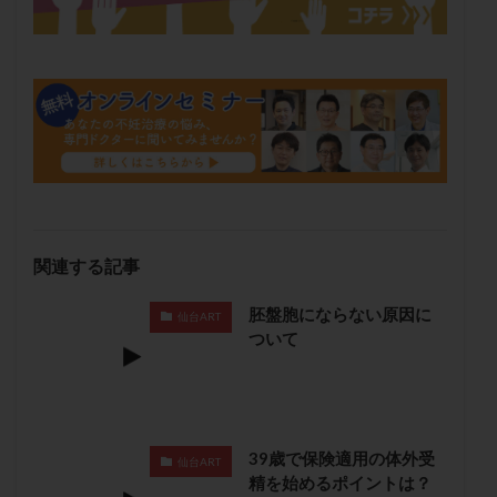
卵管留血症
卵管通水
卵管造影
卵管造影検査
卵管閉塞
卵胞
卵質
原因不明
双子
反復流産
反復着床不全
受精
受精卵
受精卵凍結
受精率
受精障害
喫煙
培養
培養士
基礎体温
基礎体温表
変形卵
変性卵
多嚢胞性卵巣症候群
多核受精
多精子授精
夫婦生活
奇形率
妊娠
妊娠リスク
妊娠初期
妊娠判定
妊娠検査薬
関連する記事
妊娠率
妊娠継続
妊娠継続率
妊活
胚盤胞にならない原因に
妊活クイズ
妊活デビュー
妊活再開
仙台ART
ついて
婦人科疾患
子宮
子宮内フローラ
子宮内細菌叢検査
子宮内膜
子宮内膜ポリープ
子宮内膜受容能検査
子宮内膜炎
子宮内膜異型増殖症
子宮内膜症
子宮内膜症性嚢胞
39歳で保険適用の体外受
仙台ART
精を始めるポイントは？
子宮卵管造影検査
子宮収縮
子宮外妊娠