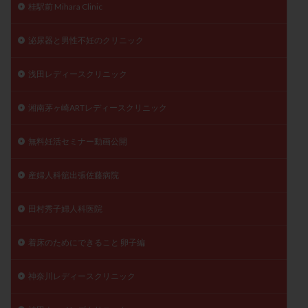
桂駅前 Mihara Clinic
泌尿器と男性不妊のクリニック
浅田レディースクリニック
湘南茅ヶ崎ARTレディースクリニック
無料妊活セミナー動画公開
産婦人科舘出張佐藤病院
田村秀子婦人科医院
着床のためにできること 卵子編
神奈川レディースクリニック