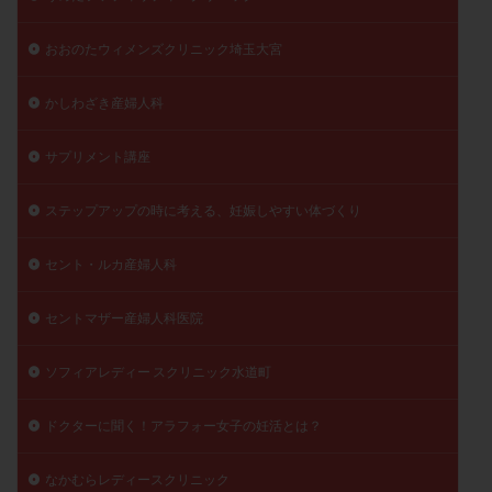
おおのたウィメンズクリニック埼玉大宮
かしわざき産婦人科
サプリメント講座
ステップアップの時に考える、妊娠しやすい体づくり
セント・ルカ産婦人科
セントマザー産婦人科医院
ソフィアレディー スクリニック水道町
ドクターに聞く！アラフォー女子の妊活とは？
なかむらレディースクリニック