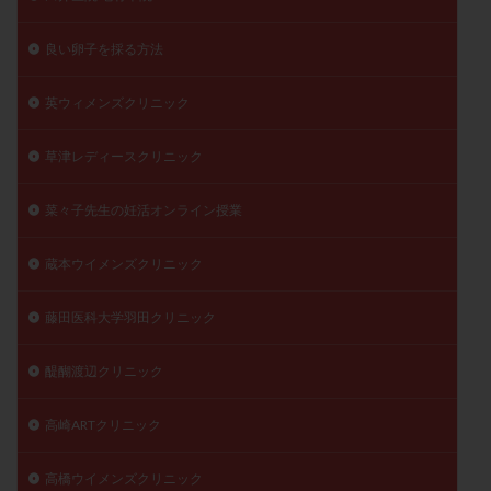
良い卵子を採る方法
英ウィメンズクリニック
草津レディースクリニック
菜々子先生の妊活オンライン授業
蔵本ウイメンズクリニック
藤田医科大学羽田クリニック
醍醐渡辺クリニック
高崎ARTクリニック
高橋ウイメンズクリニック