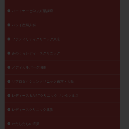
パートナーと学ぶ妊活講座
ハシイ産婦人科
ファティリティクリニック東京
みのうらレディースクリニック
メディカルパーク湘南
リプロダクションクリニック東京・大阪
レディース＆A R Tクリニック サンタクルス
レディースクリニック北浜
わたしたちの選択