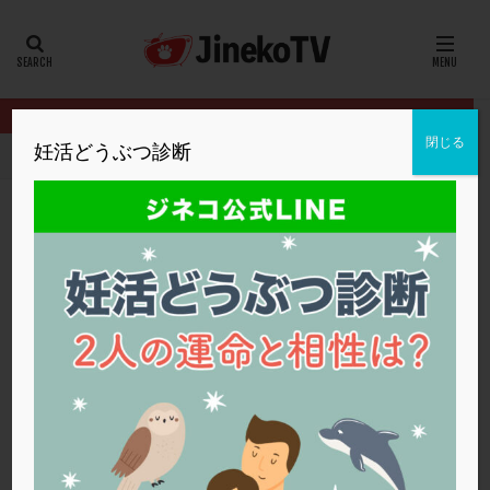
カテゴリー
タグ
閉じる
妊活どうぶつ診断
HOME
クリニック別
仙台ART
不育症の可能性はありますか？
20代
22冬
2人目妊活
2個戻し
2個移植
30代
3個移植
40代
AID
ALICE
AMH
ART
BMI
CD138
DC胚
DFI
不育症の可能性はありますか？
DHEA
E2
EMMA
EndomeTRIO検査
仙台ART
不育症
ERA
ERA検査
ERPeak
FSH
FST
FTカテーテル
hCG
IMSI
L-カルニチン
仙台ART
LH
LUF
MD-TESE
MRワクチン
MTHFR
NIPT
NK活性
NK細胞
OHSS
P4
PCO
PCOS
PCOS，妊活クイズ
PCPS
PFC-FD療法
PGT-A
PICSI
PMS
PPOS法