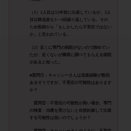
セカンドオピニオン
セックスレス
ダイエット
タイミング法
タイムラプス
ダイレクト分割
（
1
）
1
人目は
15
年前に出産しているが、
2
人
目以降流産を
3
～
4
回繰り返している。
その
タクロリムス
チョコレート嚢胞
チラーヂン
ため医師から「もしかしたら不育症ではない
トリオ検査
トリソミー
ネフローゼ症候群
か」と言われている。
ビタミンC
ビタミンD
ピックアップ障害
ビブラマイシン
ピル
フーナーテスト
（
2
）近くに専門の病院がないので諦めてい
たが、近くないが隣県に調べてもらえる病院
フェマーラ
フォリスチム
ブセレリン点鼻薬
があると知った。
ブライダルチェック
フラグメント
プラセンタ
プラノバール
プラバノール
ふりかけ法
■質問①：キャッシーさんは流産経験が数回
プレコンセプション
プレドニン
プレマリン
あるそうですが、不育症の可能性はあります
か？
プログラフ
プロゲステロン
プロテイン
プロバイオティクス
プロラクチン
ホルモン値
質問②：不育症の可能性が高い場合、専門
ホルモン投与
ホルモン注射
ホルモン補充周期
の検査・治療を受けないと自然妊娠して出産
ホルモン補充法
ホルモン補充療法
する可能性
は低いのでしょうか？
マイクロポリープ
マルチビタミン
ミトコンドリア
質問③：キャッシーさんのように、不育症