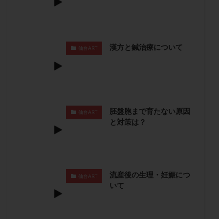
子宮奇形
子宮後屈
子宮筋腫
子宮筋腫，妊活クイズ
子宮腺筋症
子宮鏡検査
射精障害
屈折
帝王切開
帝王切開瘢痕症候群
漢方と鍼治療について
仙台ART
後屈子宮
性交渉
性交障害
性感染症
性行為
慢性子宮内膜炎
成熟卵
抗TPO抗体
抗うつ剤
抗カルジオリピン抗体
抗セントロメア抗体
抗リン脂質抗体
抗核抗体
胚盤胞まで育たない原因
抗生剤
抗精子抗体
抗酸化成分
排卵
仙台ART
と対策は？
排卵予定日
排卵出血
排卵刺激
排卵周期
排卵周期法
排卵日
排卵日検査薬
排卵検査薬
排卵痛
排卵誘発
排卵誘発剤
排卵誘発法
排卵障害
採卵
採卵後の過ごし方
採卵数
流産後の生理・妊娠につ
仙台ART
いて
採精
断乳
新鮮卵子
新鮮精子
新鮮胚移植
早期卵巣不全
早発卵巣不全
更年期
月経不順
月経周期
月経困難