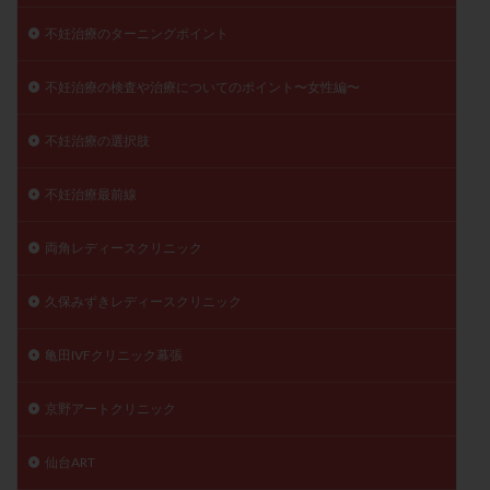
不妊治療のターニングポイント
不妊治療の検査や治療についてのポイント〜女性編〜
不妊治療の選択肢
不妊治療最前線
両角レディースクリニック
久保みずきレディースクリニック
亀田IVFクリニック幕張
京野アートクリニック
仙台ART