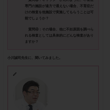
メンタル
モザイク杯
モザイク胚
専門の施設が遠方で通えない場合、不育症だ
ラクトバチルス
ラクトフェリン
ラパロドリリング
けの検査を
他施設で実施してもらうことは可
リュープリン
リュープロレリン注射
ルトラール
能でしょうか？
レコベル
レトロゾール
レルミナ
質問④：その場合、他に不妊原因を調べら
ロバートソン
ロング法
一般不妊治療
れる検査としては具体的にどんな検査があり
下垂体不全
不妊
不妊検査
不妊治療
ますか？
不妊治療後の過ごし方
不妊症
不妊鍼灸
不整脈
不正出血
不眠
不育症
小川誠司先生に、聞いてみました。
不育症検査
両側卵管切除術
両卵管閉塞
中絶
中隔子宮
主治医変更
乏精子症
乳がん
乳酸菌
二人目不妊
二人目妊活
二段階胚移植
亜急性甲状腺炎
亜鉛
人工授精
低AMH
低グレード胚
低体重
低刺激
低年齢
低温期
体づくり
体外受精
体質改善
体重増加
体重管理
体験談
保険診療