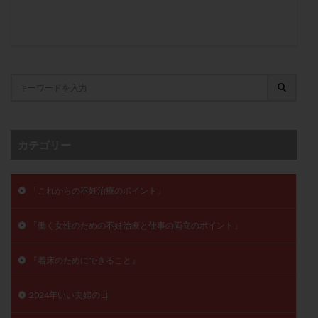
月経痛
未成熟卵
未熟卵
染色体検査
染色体異常
栄養素
桑実胚移植
検査
橋本病
機能性不妊
正常形態率
正常胚
正常胚率
死産
治療のやめ時
治療計画
流産
流産対策
温活
漢方
無排卵
無月経
無痛分娩
無精子症
無頭蓋症
生活習慣
生理
生理不順
生理周期
カテゴリー
生理痛
産み分け 妊活クイズ
甲状腺
甲状腺ホルモン
甲状腺機能不全
男性ホルモン
「これからの不妊治療のポイント」
男性不妊
病院選び
痛み
瘢痕症候群
「働く女性のための不妊治療と仕事の両立のポイント」
着床
着床の検査
着床の窓
着床不全
着床前診断
着床率
着床痛
着床障害
『着床のためにできること』
睡眠薬
禁欲
移植
移植のタイミング
移植周期
移植後
移植後の過ごし方
移植時期
2024年いい夫婦の日
稽留流産
空胞
筋膜下筋腫
粘膜下筋腫