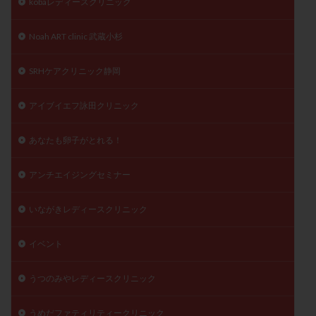
kobaレディースクリニック
Noah ART clinic 武蔵小杉
SRHケアクリニック静岡
アイブイエフ詠田クリニック
あなたも卵子がとれる！
アンチエイジングセミナー
いながきレディースクリニック
イベント
うつのみやレディースクリニック
うめだファティリティークリニック