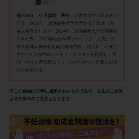
保険適用
偽嚢胞
偽閉経療法
先天性甲状腺機能低下症
先進医療
免疫異常
仙台ART 小川 誠司 先生
名古屋市立大学医学部
卒業。2010年、慶應義塾大学大学院博士課 程（産
内膜スクラッチ
再発率
再開
凍結卵
婦人科専攻）入学。2014年、慶應義塾大学病院産婦
凍結卵子
凍結卵移送
凍結精子
凍結胚
人科助教。 2020年仙台ARTクリニック 入職。日
凍結胚盤胞
凍結胚移植
凍結胚移植移植
本産科婦人科学会産婦人科専門医。 婦人科、不妊治
出産リスク
出産後
出血性黄体
分割胚
療すべての女性のパートナードクターを目指し、質
分割胚凍結
初期胚
初期胚凍結
初期胚移植
問しや すい雰囲気づくり、わかりやすい言葉での説
明を心掛ける。
初診
刺激周期
刺激方法
刺激法
前核期凍結
副作用
化学流産
医療保険
卵の数
卵の質
卵の輸送
卵子
※この動画は22年に撮影されたものであり、先生のご意見
卵子の老化
卵子の質
卵子凍結
卵子提供
はその当時のご意見となります
卵巣
卵巣の吊り上げ
卵巣刺激
卵巣嚢腫
卵巣多孔
卵巣年齢
卵巣機能
卵巣機能不全
卵巣機能低下
卵巣過剰刺激症候群
卵管
卵管切除
卵管卵巣膿瘍
卵管水腫
卵管狭窄