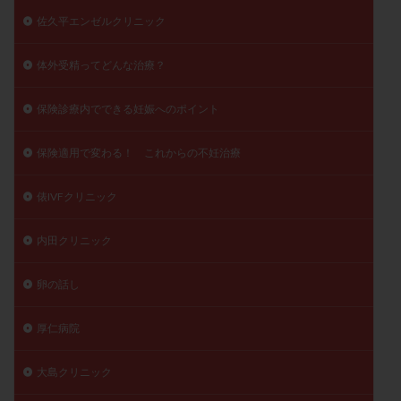
佐久平エンゼルクリニック
体外受精ってどんな治療？
保険診療内でできる妊娠へのポイント
保険適用で変わる！ これからの不妊治療
俵IVFクリニック
内田クリニック
卵の話し
厚仁病院
大島クリニック