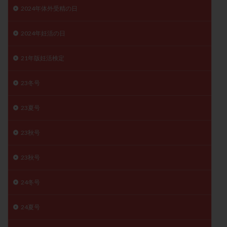
2024年体外受精の日
精子
精子の質
精子凍結
精子提供
精子減少症
精子無力症
精液検査
精神安定剤
2024年妊活の日
精索静脈瘤
糖質
経血量
経過措置
絨毛染色体検査
絨毛組織
絨毛膜下血腫
21年版妊活検定
肝機能障害
肥満
胎嚢
胎盤ポリープ
胚
23冬号
胚培養
胚盤胞
胚盤胞到達率
胚盤胞移植
胚移植
腹腔鏡手術
腹腔鏡検査
膣内射精障害
23夏号
膿精液症
自己注射
自然周期
自然妊娠
23秋号
自然排卵周期
自然移植周期
自費診療
良好胚
良好胚盤胞
葉酸
融解方法
血流改善
23秋号
視床下部
貧血
貯卵
費用
転座
転院
透明帯除去培養
通院
通院回数
24冬号
通院頻度
連続採卵
運動
過分割胚
24夏号
過食嘔吐
遺伝子異常
遺残卵胞
遺残胎盤
里親
閉塞性無精子症
閉経
陰性