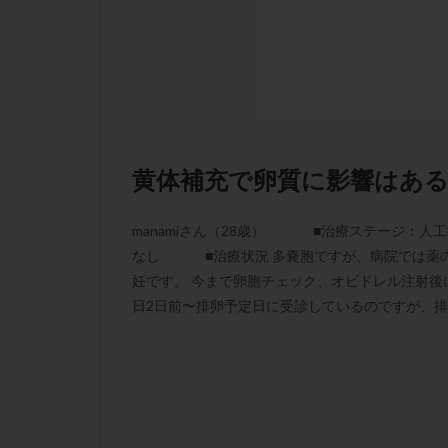
凍結卵子
凍
出産リスク
初診
刺激周
卵の質
卵の
卵巣の吊り上げ
卵巣機能低下
黄体補充で卵質に影響はあ
卵管留血症
双子
反復流
manamiさん（28歳） ■治療ステージ：人工
培養
培養士
なし ■治療状況 多嚢胞ですが、病院では薬の
多精子授精
妊です。 今まで卵胞チェック、オビドレル注射後
日2日前〜排卵予定日に受診しているのですが、排卵
妊娠率
妊娠
子宮
子宮内
子宮内膜炎
子宮外妊娠
射精障害
屈