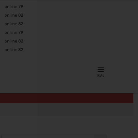
on line
79
AID
ALICE
on line
82
EndomeTRIO検査
on line
82
L-カルニチン
on line
79
OHSS
P4
on line
82
PMS
PPOS法
on line
82
査
ZyMot
ン抵抗性
オビドレル
イン
ロミッド
リ
クラッチ
セックスレス
ョコレート嚢胞