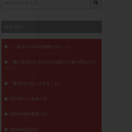
ンD
リスチム
プラバノール
カテゴリー
ゲステロン
ホルモン注射
ビタミン
「これからの不妊治療のポイント」
フェリン
「働く女性のための不妊治療と仕事の両立のポ
レトロゾール
イント」
妊検査
不妊治療
症
不育症検査
『着床のためにできること』
がん
乳酸菌
低AMH
2024年いい夫婦の日
体質改善
2024年体外受精の日
凍結卵
2024年妊活の日