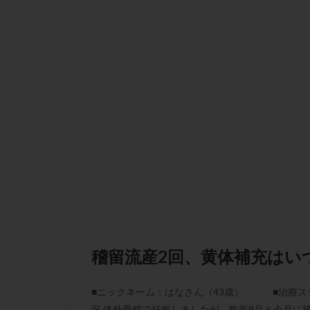
性行為
慢性
抗セントロメア抗
排卵予定日
排卵検査薬
採卵後の過ごし方
早発卵巣不全
染色体検査
正常胚
正常
無排卵
無月
生理痛
産み
男性不妊
病
着床前診断
稽留流産2回、黄体補充はい
移植周期
移
精子
精子の
■ニックネーム：はなさん（43歳） ■治療
精索静脈瘤
況 体外受精で妊娠しましたが、昨年9月と今月に