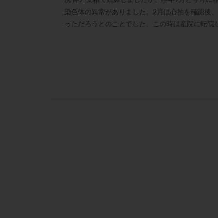
肝機能障害
染色体の異常がありました。2月は心拍を確認後、
胚盤胞移植
っただろうとのことでした。この時は産院に転院し
自然周期
自
融解方法
血
通院
通院回
遺残卵胞
遺
風疹
食事
高刺激
高年
黄体未破裂化卵胞