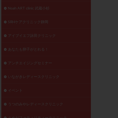
到達率
Noah ART clinic 武蔵小杉
自己注射
好胚盤胞
葉酸
SRHケアクリニック静岡
透明帯除去培養
伝子異常
アイブイエフ詠田クリニック
顕微
顕微授精
あなたも卵子がとれる！
ラクチン血症
胞
アンチエイジングセミナー
いながきレディースクリニック
イベント
うつのみやレディースクリニック
うめだファティリティークリニック