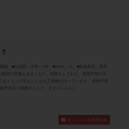
結卵移送
凍結精子
凍結胚
凍結胚盤胞
凍結胚移植
凍結
出産後
出血性黄体
分割胚
分割胚凍結
初期胚
初期胚凍
期
刺激方法
刺激法
前核期凍結
副作用
化学流産
輸送
卵子
卵子の老化
卵子の質
卵子凍結
卵子提供
卵巣刺激
卵巣嚢腫
卵巣多孔
卵巣年齢
卵巣機能
卵
卵巣過剰刺激症候群
卵管
卵管切除
卵管卵巣膿瘍
卵管水腫
る？
卵管通水
卵管造影
卵管造影検査
卵管閉塞
卵胞
卵質
産
反復着床不全
受精
受精卵
受精卵凍結
受精率
授精 ■妊活歴：半年～1年 ■AMH：11 ■精液所見：異常
基礎体温
基礎体温表
変形卵
変性卵
多嚢胞性卵巣症候
服用で卵胞も大きくなり、排卵もしており、原因不明の不
夫婦生活
奇形率
妊娠
妊娠リスク
妊娠初期
妊娠判定
にタイミング法もしくは人工受精を行っています。 排卵予定
予定日に卵胞チェック、オビドレル […]
継続
妊娠継続率
妊活
妊活クイズ
妊活デビュー
妊活再
フローラ
子宮内細菌叢検査
子宮内膜
子宮内膜ポリープ
子宮
子宮内膜異型増殖症
子宮内膜症
子宮内膜症性嚢胞
子宮卵管造影検
子宮奇形
子宮後屈
子宮筋腫
子宮筋腫，妊活クイズ
子宮腺筋
セント・ルカ産婦人科
折
帝王切開
帝王切開瘢痕症候群
後屈子宮
性交渉
性交