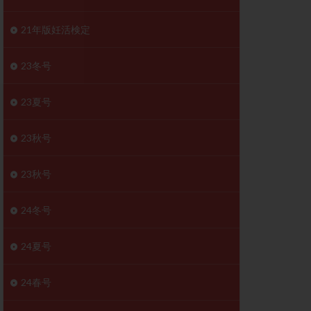
胚移植移植
結
初期胚移植
21年版妊活検定
医療保険
卵の数
23冬号
卵巣
巣機能不全
23夏号
卵管狭窄
原因不明
23秋号
受精障害
喫煙
群
多核受精
23秋号
妊娠検査薬
24冬号
開
婦人科疾患
内膜受容能検査
24夏号
査
子宮収縮
症
子宮鏡検査
24春号
障害
性感染症