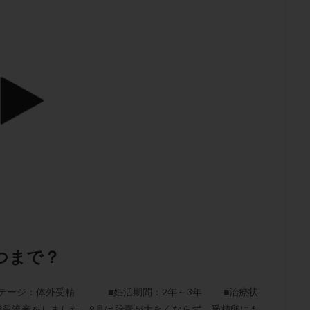
子宮内膜炎
成熟卵
抗TPO抗体
抗うつ剤
抗カルジオリピン抗
体
抗リン脂質抗体
抗核抗体
抗生剤
抗精子抗体
抗酸化
排卵出血
排卵刺激
排卵周期
排卵周期法
排卵日
排卵日
排卵痛
排卵誘発
排卵誘発剤
排卵誘発法
排卵障害
採卵
採卵数
採精
断乳
新鮮卵子
新鮮精子
新鮮胚移植
更年期
月経不順
月経周期
月経困難
月経痛
未成熟卵
染色体異常
栄養素
桑実胚移植
検査
橋本病
機能性不妊
胚率
死産
治療のやめ時
治療計画
流産
流産対策
経
無痛分娩
無精子症
無頭蓋症
生活習慣
生理
生
分け 妊活クイズ
甲状腺
甲状腺ホルモン
甲状腺機能不全
男
院選び
痛み
瘢痕症候群
着床
着床の検査
着床の窓
着床率
着床痛
着床障害
睡眠薬
禁欲
移植
移植の
つまで？
植後
移植後の過ごし方
移植時期
稽留流産
空胞
筋膜下
質
精子凍結
精子提供
精子減少症
精子無力症
精液検査
ステージ：体外受精 ■妊活期間：2年～3年 ■治療状
糖質
経血量
経過措置
絨毛染色体検査
絨毛組織
絨毛膜
稽留流産をしました。9月は胎嚢が大きくならず、受精卵にも