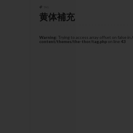
チラーヂン
TAG
ピックアップ障害
黄体補充
ブセレリン点鼻薬
ふりかけ法
プロテイン
Warning
: Trying to access array offset on false in
content/themes/the-thor/tag.php
on line
43
ホルモン補充周期
ミトコンドリア
ラパロドリリング
レルミナ
ロ
不妊治療後の過ご
両側卵管切除術
二人目不妊
低グレード胚
体重増加
体
先天性甲状腺機能