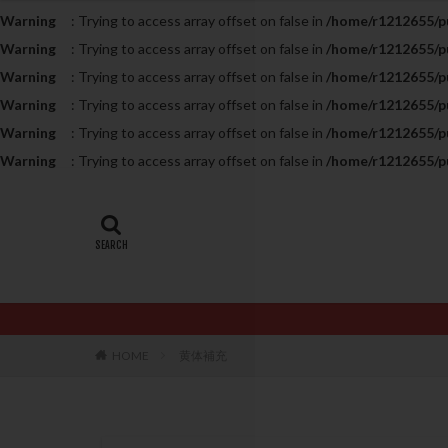
Warning
: Trying to access array offset on false in
/home/r1212655/pu
20代
22冬
Warning
: Trying to access array offset on false in
/home/r1212655/pu
AMH
ART
Warning
: Trying to access array offset on false in
/home/r1212655/pu
ERA
ERA検
Warning
: Trying to access array offset on false in
/home/r1212655/pu
LH
LUF
Warning
: Trying to access array offset on false in
/home/r1212655/pu
PCO
PCOS
Warning
: Trying to access array offset on false in
/home/r1212655/pu
PQQ
PRP療
アシストハッチン
イントラリピッド
おりもの
カ
カルシウムイオノ
クロミフェン
HOME
黄体補充
サプリメント
ステップアップ
ダイエット