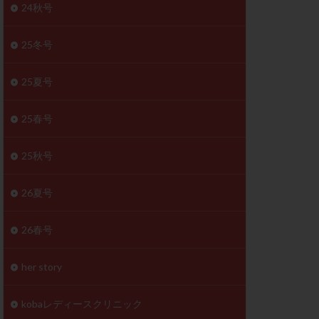
体
24秋号
成分
排卵
25冬号
検査薬
25夏号
早期卵巣不全
未熟卵
25春号
正常形態率
温活
漢方
25秋号
理不順
生理周期
26夏号
性ホルモン
着床不全
26春号
タイミング
筋腫
粘膜下筋腫
her story
精神安定剤
kobaレディースクリニック
下血腫