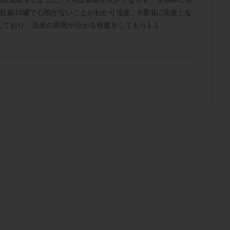
肥満
胎嚢
胎盤ポリープ
胚
胚培養
胚盤胞
胚盤胞
妊娠10週で心拍がないことがわかり流産。8週頃に流産とな
胚移植
腹腔鏡手術
腹腔鏡検査
膣内射精障害
膿精液症
ており、流産の原因が分かる検査をしてもら […]
然妊娠
自然排卵周期
自然移植周期
自費診療
良好胚
良
流改善
視床下部
貧血
貯卵
費用
転座
転院
数
通院頻度
連続採卵
運動
過分割胚
過食嘔吐
遺
残胎盤
里親
閉塞性無精子症
閉経
陰性
陽性反応
食生活
養子縁組
骨盤腹膜炎
高AMH
高FSH
高プロ
齢
高温期
高齢
高齢出産
黄体ホルモン
黄体化未破裂卵
黄体機能不全
黄体補充
検索