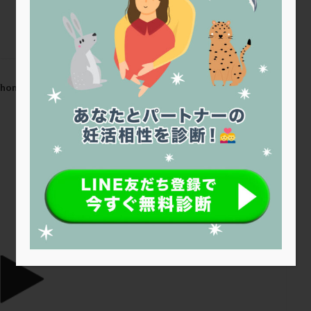
トリオ検査
トリソミー
ネフローゼ症候群
ビタミンC
ビタミ
ビブラマイシン
ピル
フーナーテスト
フェマーラ
フォ
ブライダルチェック
フラグメント
プラセンタ
プラノバール
プレコンセプション
プレドニン
プレマリン
プログラフ
プロ
プロバイオティクス
プロラクチン
ホルモン値
ホルモン投与
/home/r1212655/public_html/jineko.tv/wp-
ホルモン補充法
ホルモン補充療法
マイクロポリープ
マルチ
メンタル
モザイク杯
モザイク胚
ラクトバチルス
ラクト
リュープリン
リュープロレリン注射
ルトラール
レコベル
明大前アートクリニック
バートソン
ロング法
一般不妊治療
下垂体不全
不妊
不
し方
不妊症
不妊鍼灸
不整脈
不正出血
不眠
不育
両卵管閉塞
中絶
中隔子宮
主治医変更
乏精子症
乳
二人目妊活
二段階胚移植
亜急性甲状腺炎
亜鉛
人工授精
低体重
低刺激
低年齢
低温期
体づくり
体外受精
重管理
体験談
保険診療
保険適用
偽嚢胞
偽閉経療法
低下症
先進医療
免疫異常
内膜スクラッチ
再発率
再開