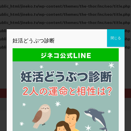
blic_html/jineko.tv/wp-content/themes/the-thor/inc/seo/title.php
2人目妊活
2個戻し
2個移植
30代
3個移植
40代
blic_html/jineko.tv/wp-content/themes/the-thor/inc/seo/title.php
BMI
CD138
DC胚
DFI
DHEA
E2
EMMA
blic_html/jineko.tv/wp-content/themes/the-thor/inc/seo/title.php
査
ERPeak
FSH
FST
FTカテーテル
hCG
IMSI
blic_html/jineko.tv/wp-content/themes/the-thor/inc/seo/title.php
MD-TESE
MRワクチン
MTHFR
NIPT
NK活性
NK細胞
閉じる
blic_html/jineko.tv/wp-content/themes/the-thor/inc/seo/title.php
妊活どうぶつ診断
PCOS，妊活クイズ
PCPS
PFC-FD療法
PGT-A
PICSI
blic_html/jineko.tv/wp-content/themes/the-thor/inc/seo/title.php
法
SEET法
SLE
TESE
Th検査
TORIO検査
TRIO検
グ
アスピリン
アンタゴニスト法
アンチエイジング
インスリ
ウトロゲスタン
エコー
エストラーナテープ
エストロゲン
ウフマン療法
カウンセリング
ガニレスト
カバサール
カフェ
ファ
カンジタ
クラミジア
クリニック選び
グレード
ク
ゴナールエフ
コロナウイルス
コロナワクチン
サウナ
サプ
シート法
シェーングレン症候群
ショート法
シリンジ法
ス
ステップダウン
ストレス
スプリット
セカンドオピニオン
タイミング法
タイムラプス
ダイレクト分割
タクロリムス
チ