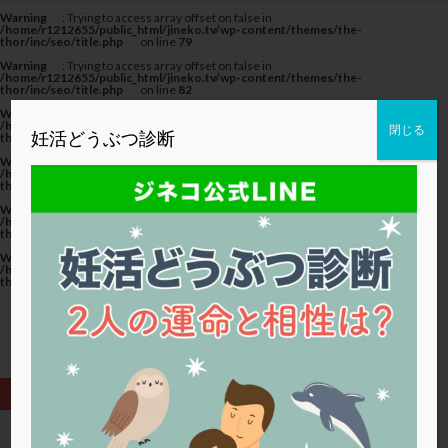
カテゴリー
Warning
: Trying to access array offset on false in
/home/r1212655/public_html/jineko.tv/wp-content/themes/the-
thor/inc/seo/title.php
on line
79
Warning
: Trying to access array offset on false in
/home/r1212655/public_html/jineko.tv/wp-content/themes/the-
thor/inc/seo/title.php
on line
82
Warning
: Trying to access array offset on false in
タグ
/home/r1212655/public_html/jineko.tv/wp-content/themes/the-
閉じる
妊活どうぶつ診断
thor/inc/seo/title.php
on line
82
20代
22冬
2人目妊活
2個戻し
2個移植
Warning
: Trying to access array offset on false in
/home/r1212655/public_html/jineko.tv/wp-content/themes/the-
thor/inc/seo/title.php
on line
79
30代
3個移植
40代
AID
ALICE
Warning
: Trying to access array offset on false in
AMH
ART
BMI
CD138
DC胚
DFI
/home/r1212655/public_html/jineko.tv/wp-content/themes/the-
thor/inc/seo/title.php
on line
82
DHEA
E2
EMMA
EndomeTRIO検査
Warning
: Trying to access array offset on false in
/home/r1212655/public_html/jineko.tv/wp-content/themes/the-
ERA
ERA検査
ERPeak
FSH
FST
thor/inc/seo/title.php
on line
82
FTカテーテル
hCG
IMSI
L-カルニチン
LH
LUF
MD-TESE
MRワクチン
MTHFR
NIPT
NK活性
NK細胞
OHSS
P4
PCO
PCOS
PCOS，妊活クイズ
PCPS
PFC-FD療法
PGT-A
PICSI
PMS
PPOS法
HOME
閉塞性無精子症