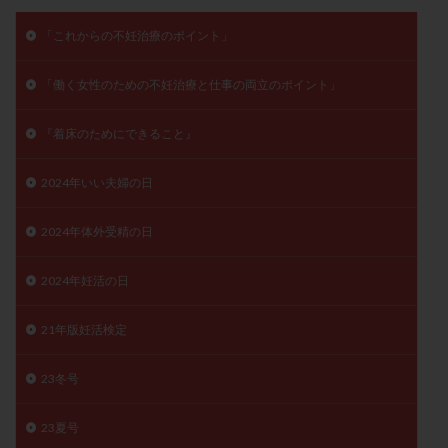
メンタル
モザイク杯
モザイク胚
「これからの不妊治療のポイント」
ラクトバチルス
ラクトフェリン
ラパロドリリング
リュープリン
リュープロレリン注射
ルトラール
「働く女性のための不妊治療と仕事の両立のポイント」
レコベル
レトロゾール
レルミナ
ロバートソン
ロング法
一般不妊治療
『着床のためにできること』
下垂体不全
不妊
不妊検査
不妊治療
2024年いい夫婦の日
不妊治療後の過ごし方
不妊症
不妊鍼灸
不整脈
不正出血
不眠
不育症
2024年体外受精の日
不育症検査
両側卵管切除術
両卵管閉塞
中絶
2024年妊活の日
中隔子宮
主治医変更
乏精子症
乳がん
乳酸菌
二人目不妊
二人目妊活
二段階胚移植
21年版妊活検定
亜急性甲状腺炎
亜鉛
人工授精
低AMH
低グレード胚
低体重
低刺激
低年齢
23冬号
低温期
体づくり
体外受精
体質改善
23夏号
体重増加
体重管理
体験談
保険診療