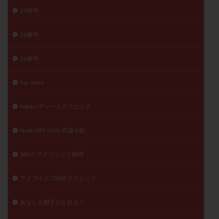
卵管留血症
卵管通水
卵管造影
卵管造影検査
25秋号
卵管閉塞
卵胞
卵質
原因不明
双子
26夏号
反復流産
反復着床不全
受精
受精卵
受精卵凍結
受精率
受精障害
喫煙
培養
26春号
培養士
基礎体温
基礎体温表
変形卵
変性卵
多嚢胞性卵巣症候群
多核受精
her story
多精子授精
夫婦生活
奇形率
妊娠
kobaレディースクリニック
妊娠リスク
妊娠初期
妊娠判定
妊娠検査薬
妊娠率
妊娠継続
妊娠継続率
妊活
Noah ART clinic 武蔵小杉
妊活クイズ
妊活デビュー
妊活再開
SRHケアクリニック静岡
婦人科疾患
子宮
子宮内フローラ
子宮内細菌叢検査
子宮内膜
子宮内膜ポリープ
アイブイエフ詠田クリニック
子宮内膜受容能検査
子宮内膜炎
子宮内膜異型増殖症
子宮内膜症
子宮内膜症性嚢胞
あなたも卵子がとれる！
子宮卵管造影検査
子宮収縮
子宮外妊娠