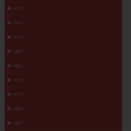
保険適用
偽嚢胞
偽閉経療法
23秋号
先天性甲状腺機能低下症
先進医療
免疫異常
内膜スクラッチ
再発率
再開
凍結卵
23秋号
凍結卵子
凍結卵移送
凍結精子
凍結胚
24冬号
凍結胚盤胞
凍結胚移植
凍結胚移植移植
出産リスク
出産後
出血性黄体
分割胚
24夏号
分割胚凍結
初期胚
初期胚凍結
初期胚移植
24春号
初診
刺激周期
刺激方法
刺激法
前核期凍結
副作用
化学流産
医療保険
24秋号
卵の数
卵の質
卵の輸送
卵子
卵子の老化
卵子の質
卵子凍結
卵子提供
25冬号
卵巣
卵巣の吊り上げ
卵巣刺激
卵巣嚢腫
25夏号
卵巣多孔
卵巣年齢
卵巣機能
卵巣機能不全
卵巣機能低下
卵巣過剰刺激症候群
卵管
25春号
卵管切除
卵管卵巣膿瘍
卵管水腫
卵管狭窄