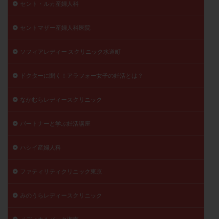
セント・ルカ産婦人科
月経痛
未成熟卵
未熟卵
染色体検査
染色体異常
栄養素
桑実胚移植
検査
セントマザー産婦人科医院
橋本病
機能性不妊
正常形態率
正常胚
ソフィアレディー スクリニック水道町
正常胚率
死産
治療のやめ時
治療計画
流産
流産対策
温活
漢方
無排卵
ドクターに聞く！アラフォー女子の妊活とは？
無月経
無痛分娩
無精子症
無頭蓋症
生活習慣
生理
生理不順
生理周期
なかむらレディースクリニック
生理痛
産み分け 妊活クイズ
甲状腺
パートナーと学ぶ妊活講座
甲状腺ホルモン
甲状腺機能不全
男性ホルモン
男性不妊
病院選び
痛み
瘢痕症候群
ハシイ産婦人科
着床
着床の検査
着床の窓
着床不全
ファティリティクリニック東京
着床前診断
着床率
着床痛
着床障害
睡眠薬
禁欲
移植
移植のタイミング
みのうらレディースクリニック
移植周期
移植後
移植後の過ごし方
移植時期
稽留流産
空胞
筋膜下筋腫
粘膜下筋腫