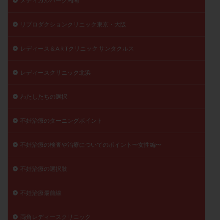
メディカルパーク湘南
精子
精子の質
精子凍結
精子提供
リプロダクションクリニック東京・大阪
精子減少症
精子無力症
精液検査
精神安定剤
精索静脈瘤
糖質
経血量
経過措置
レディース＆A R Tクリニック サンタクルス
絨毛染色体検査
絨毛組織
絨毛膜下血腫
肝機能障害
肥満
胎嚢
胎盤ポリープ
胚
レディースクリニック北浜
胚培養
胚盤胞
胚盤胞到達率
胚盤胞移植
わたしたちの選択
胚移植
腹腔鏡手術
腹腔鏡検査
膣内射精障害
膿精液症
自己注射
自然周期
自然妊娠
不妊治療のターニングポイント
自然排卵周期
自然移植周期
自費診療
良好胚
良好胚盤胞
葉酸
融解方法
血流改善
不妊治療の検査や治療についてのポイント〜女性編〜
視床下部
貧血
貯卵
費用
転座
不妊治療の選択肢
転院
透明帯除去培養
通院
通院回数
通院頻度
連続採卵
運動
過分割胚
不妊治療最前線
過食嘔吐
遺伝子異常
遺残卵胞
遺残胎盤
両角レディースクリニック
里親
閉塞性無精子症
閉経
陰性