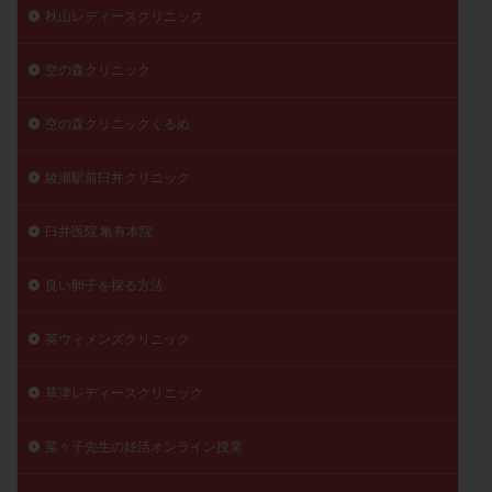
秋山レディースクリニック
空の森クリニック
空の森クリニックくるめ
綾瀬駅前臼井クリニック
臼井医院 亀有本院
良い卵子を採る方法
英ウィメンズクリニック
草津レディースクリニック
菜々子先生の妊活オンライン授業