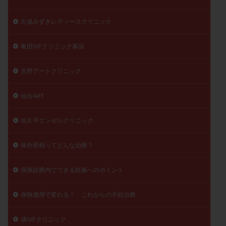
陽性反応
顕微
顕微授精
風疹
食事
久保みずきレディースクリニック
食生活
養子縁組
骨盤腹膜炎
高AMH
高FSH
高プロラクチン血症
高刺激
高年齢
亀田IVFクリニック幕張
高温期
高齢
高齢出産
黄体ホルモン
京野アートクリニック
黄体化未破裂卵胞
黄体未破裂化卵胞
黄体機能不全
黄体補充
仙台ART
検索
佐久平エンゼルクリニック
体外受精ってどんな治療？
保険診療内でできる妊娠へのポイント
保険適用で変わる！ これからの不妊治療
俵IVFクリニック