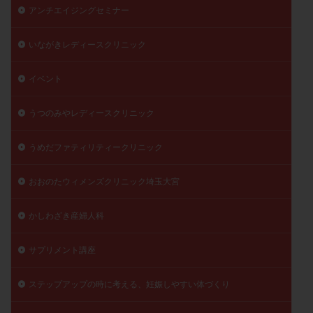
アンチエイジングセミナー
子宮奇形
子宮後屈
子宮筋腫
子宮筋腫，妊活クイズ
子宮腺筋症
子宮鏡検査
いながきレディースクリニック
射精障害
屈折
帝王切開
帝王切開瘢痕症候群
後屈子宮
性交渉
性交障害
性感染症
イベント
性行為
慢性子宮内膜炎
成熟卵
抗TPO抗体
うつのみやレディースクリニック
抗うつ剤
抗カルジオリピン抗体
抗セントロメア抗体
抗リン脂質抗体
抗核抗体
うめだファティリティークリニック
抗生剤
抗精子抗体
抗酸化成分
排卵
排卵予定日
排卵出血
排卵刺激
排卵周期
おおのたウィメンズクリニック埼玉大宮
排卵周期法
排卵日
排卵日検査薬
排卵検査薬
かしわざき産婦人科
排卵痛
排卵誘発
排卵誘発剤
排卵誘発法
排卵障害
採卵
採卵後の過ごし方
採卵数
サプリメント講座
採精
断乳
新鮮卵子
新鮮精子
ステップアップの時に考える、妊娠しやすい体づくり
新鮮胚移植
早期卵巣不全
早発卵巣不全
更年期
月経不順
月経周期
月経困難