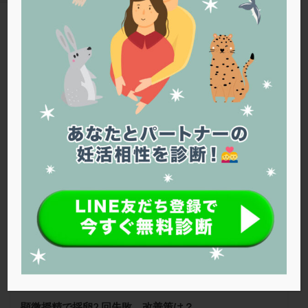
PQQ
PRP療法
SEET法
SLE
TESE
Th検査
TORIO検査
TRIO検査
ZyMot
TAG
アシストハッチング
アスピリン
アンタゴニスト法
閉塞性無精子症
アンチエイジング
インスリン抵抗性
イントラリピッド
ウトロゲスタン
エコー
Warning
: Trying to access array offset on false in
/home/r1212655/public_html/jineko.tv/wp-content/themes/the-
エストラーナテープ
エストロゲン
オビドレル
thor/tag.php
on line
43
おりもの
カウフマン療法
カウンセリング
ガニレスト
カバサール
カフェイン
25夏号
カルシウムイオノファ
カンジタ
クラミジア
クリニック選び
グレード
クロミッド
クロミフェン
ゴナールエフ
コロナウイルス
コロナワクチン
サウナ
サプリ
サプリメント
シート法
シェーングレン症候群
ショート法
シリンジ法
スクラッチ
ステップアップ
ステップダウン
ストレス
スプリット
顕微授精で採卵2 回失敗。改善策は？