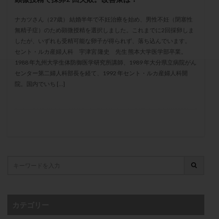
セカンドオピニオン
セックスレス
ダイエット
ナカツさん（27歳） 結婚半年で不妊治療を始め、男性不妊（閉塞性
タイミング法
タイムラプス
ダイレクト分割
無精子症）のため顕微授精を選択しました。これまでに2回採卵しま
タクロリムス
チョコレート嚢胞
チラーヂン
したが、いずれも受精可能な卵子が得られず、落ち込んでいます。
トリオ検査
トリソミー
ネフローゼ症候群
セント・ルカ産婦人科 宇津宮 隆史 先生 熊本大学医学部卒業。
1988 年九州大学生体防御医学研究所講師、1989 年大分県立病院がん
ビタミンC
ビタミンD
ピックアップ障害
センター第二婦人科部長を経て、1992 年セント・ルカ産婦人科開
ビブラマイシン
ピル
フーナーテスト
院。国内でいち […]
フェマーラ
フォリスチム
ブセレリン点鼻薬
ブライダルチェック
フラグメント
プラセンタ
プラノバール
プラバノール
ふりかけ法
プレコンセプション
プレドニン
プレマリン
プログラフ
プロゲステロン
プロテイン
プロバイオティクス
プロラクチン
ホルモン値
ホルモン投与
ホルモン注射
ホルモン補充周期
ホルモン補充法
ホルモン補充療法
カテゴリー
マイクロポリープ
マルチビタミン
ミトコンドリア