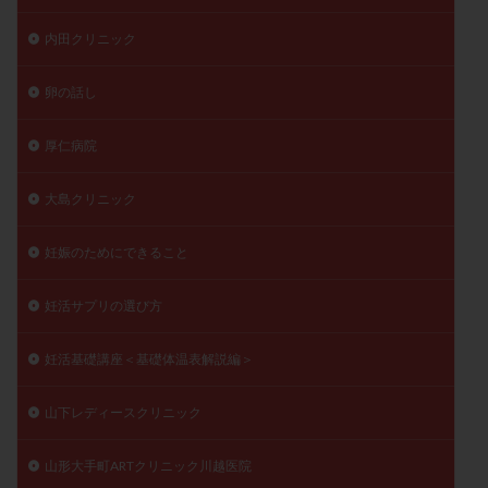
内田クリニック
卵の話し
厚仁病院
大島クリニック
妊娠のためにできること
妊活サプリの選び方
妊活基礎講座＜基礎体温表解説編＞
山下レディースクリニック
山形大手町ARTクリニック川越医院