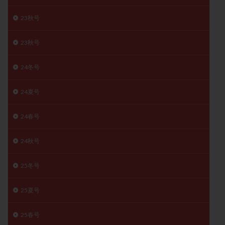
卵管留血症
卵管通水
卵管造影
卵管造影検査
23秋号
卵管閉塞
卵胞
卵質
原因不明
双子
反復流産
反復着床不全
受精
受精卵
23秋号
受精卵凍結
受精率
受精障害
喫煙
培養
24冬号
培養士
基礎体温
基礎体温表
変形卵
変性卵
多嚢胞性卵巣症候群
多核受精
24夏号
多精子授精
夫婦生活
奇形率
妊娠
妊娠リスク
妊娠初期
妊娠判定
妊娠検査薬
24春号
妊娠率
妊娠継続
妊娠継続率
妊活
24秋号
妊活クイズ
妊活デビュー
妊活再開
婦人科疾患
子宮
子宮内フローラ
25冬号
子宮内細菌叢検査
子宮内膜
子宮内膜ポリープ
子宮内膜受容能検査
子宮内膜炎
25夏号
子宮内膜異型増殖症
子宮内膜症
子宮内膜症性嚢胞
25春号
子宮卵管造影検査
子宮収縮
子宮外妊娠