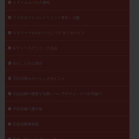
メディカルパーク湘南
陽性反応
顕微
顕微授精
風疹
食事
食生活
養子縁組
骨盤腹膜炎
高AMH
リプロダクションクリニック東京・大阪
高FSH
高プロラクチン血症
高刺激
高年齢
レディース＆A R Tクリニック サンタクルス
高温期
高齢
高齢出産
黄体ホルモン
黄体化未破裂卵胞
黄体未破裂化卵胞
黄体機能不全
レディースクリニック北浜
黄体補充
わたしたちの選択
検索
不妊治療のターニングポイント
不妊治療の検査や治療についてのポイント〜女性編〜
不妊治療の選択肢
不妊治療最前線