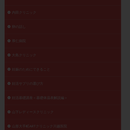
内田クリニック
卵の話し
厚仁病院
大島クリニック
妊娠のためにできること
妊活サプリの選び方
妊活基礎講座＜基礎体温表解説編＞
山下レディースクリニック
山形大手町ARTクリニック川越医院