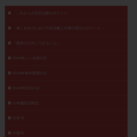
保険適用
偽嚢胞
偽閉経療法
「これからの不妊治療のポイント」
先天性甲状腺機能低下症
先進医療
免疫異常
内膜スクラッチ
再発率
再開
凍結卵
「働く女性のための不妊治療と仕事の両立のポイント」
凍結卵子
凍結卵移送
凍結精子
凍結胚
凍結胚盤胞
凍結胚移植
凍結胚移植移植
『着床のためにできること』
出産リスク
出産後
出血性黄体
分割胚
2024年いい夫婦の日
分割胚凍結
初期胚
初期胚凍結
初期胚移植
初診
刺激周期
刺激方法
刺激法
2024年体外受精の日
前核期凍結
副作用
化学流産
医療保険
卵の数
卵の質
卵の輸送
卵子
2024年妊活の日
卵子の老化
卵子の質
卵子凍結
卵子提供
21年版妊活検定
卵巣
卵巣の吊り上げ
卵巣刺激
卵巣嚢腫
卵巣多孔
卵巣年齢
卵巣機能
卵巣機能不全
23冬号
卵巣機能低下
卵巣過剰刺激症候群
卵管
23夏号
卵管切除
卵管卵巣膿瘍
卵管水腫
卵管狭窄