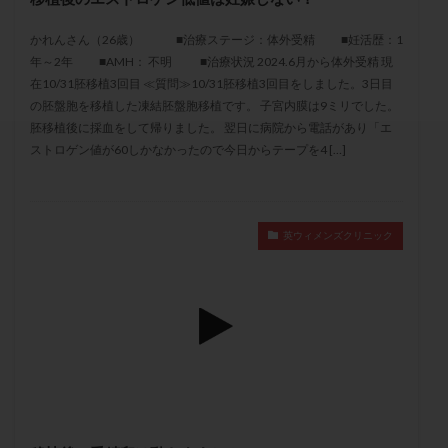
セカンドオピニオン
セックスレス
ダイエット
かれんさん（26歳） ■治療ステージ：体外受精 ■妊活歴：1
タイミング法
タイムラプス
ダイレクト分割
年～2年 ■AMH： 不明 ■治療状況 2024.6月から体外受精 現
タクロリムス
チョコレート嚢胞
チラーヂン
在10/31胚移植3回目 ≪質問≫10/31胚移植3回目をしました。3日目
トリオ検査
トリソミー
ネフローゼ症候群
の胚盤胞を移植した凍結胚盤胞移植です。 子宮内膜は9ミリでした。
胚移植後に採血をして帰りました。 翌日に病院から電話があり「エ
ビタミンC
ビタミンD
ピックアップ障害
ストロゲン値が60しかなかったので今日からテープを4 […]
ビブラマイシン
ピル
フーナーテスト
フェマーラ
フォリスチム
ブセレリン点鼻薬
ブライダルチェック
フラグメント
プラセンタ
英ウィメンズクリニック
プラノバール
プラバノール
ふりかけ法
プレコンセプション
プレドニン
プレマリン
プログラフ
プロゲステロン
プロテイン
プロバイオティクス
プロラクチン
ホルモン値
ホルモン投与
ホルモン注射
ホルモン補充周期
ホルモン補充法
ホルモン補充療法
マイクロポリープ
マルチビタミン
ミトコンドリア