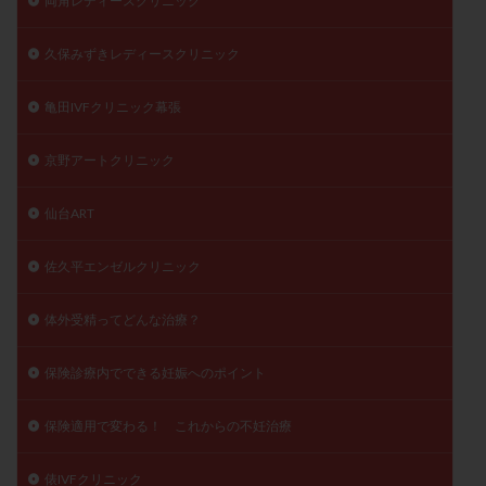
両角レディースクリニック
久保みずきレディースクリニック
亀田IVFクリニック幕張
京野アートクリニック
仙台ART
佐久平エンゼルクリニック
体外受精ってどんな治療？
保険診療内でできる妊娠へのポイント
保険適用で変わる！ これからの不妊治療
俵IVFクリニック