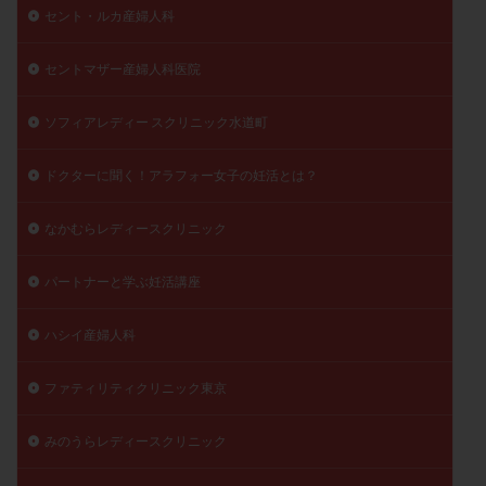
セント・ルカ産婦人科
精子
精子の質
精子凍結
精子提供
精子減少症
精子無力症
精液検査
精神安定剤
セントマザー産婦人科医院
精索静脈瘤
糖質
経血量
経過措置
ソフィアレディー スクリニック水道町
絨毛染色体検査
絨毛組織
絨毛膜下血腫
肝機能障害
肥満
胎嚢
胎盤ポリープ
胚
ドクターに聞く！アラフォー女子の妊活とは？
胚培養
胚盤胞
胚盤胞到達率
胚盤胞移植
胚移植
腹腔鏡手術
腹腔鏡検査
膣内射精障害
なかむらレディースクリニック
膿精液症
自己注射
自然周期
自然妊娠
パートナーと学ぶ妊活講座
自然排卵周期
自然移植周期
自費診療
良好胚
良好胚盤胞
葉酸
融解方法
血流改善
ハシイ産婦人科
視床下部
貧血
貯卵
費用
転座
転院
透明帯除去培養
通院
通院回数
ファティリティクリニック東京
通院頻度
連続採卵
運動
過分割胚
みのうらレディースクリニック
過食嘔吐
遺伝子異常
遺残卵胞
遺残胎盤
里親
閉塞性無精子症
閉経
陰性