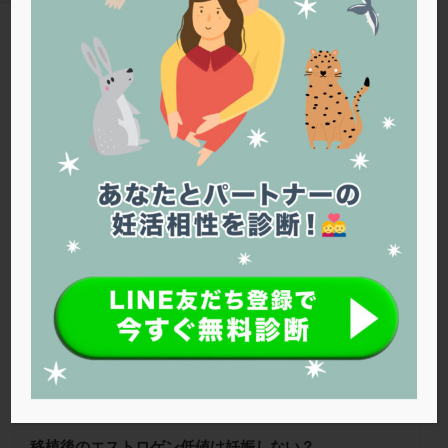
PQQ
PRP療法
SEET法
SLE
TESE
Th検査
TORIO検査
TRIO検査
ZyMot
TAG
アシストハッチング
アスピリン
アンタゴニスト法
移植後
アンチエイジング
インスリン抵抗性
イントラリピッド
ウトロゲスタン
エコー
Warning
: Trying to access array offset on false in
/home/r1212655/public_html/jineko.tv/wp-content/themes/the-
エストラーナテープ
エストロゲン
オビドレル
thor/tag.php
on line
43
おりもの
カウフマン療法
カウンセリング
ガニレスト
カバサール
カフェイン
臼井医院 亀有本院
カルシウムイオノファ
カンジタ
クラミジア
クリニック選び
グレード
クロミッド
クロミフェン
ゴナールエフ
コロナウイルス
コロナワクチン
サウナ
サプリ
サプリメント
シート法
シェーングレン症候群
ショート法
シリンジ法
スクラッチ
ステップアップ
ステップダウン
ストレス
スプリット
移植後のエストロゲン低値は妊娠しない？