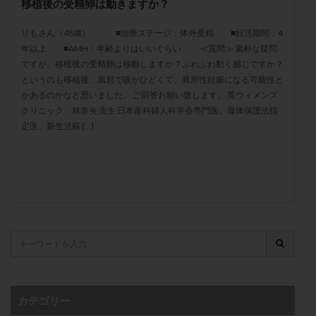
移植後の受精卵は動きますか？
メンタル
モザイク杯
モザイク胚
ラクトバチルス
ラクトフェリン
ラパロドリリング
りもさん（48歳） ■治療ステージ：体外受精 ■妊活期間：4
年以上 ■AMH：年齢よりはいいぐらい ≪質問≫ 素朴な疑問
リュープリン
リュープロレリン注射
ルトラール
ですが、移植後の受精卵は移動しますか？ふわふわ動く感じですか？
レコベル
レトロゾール
レルミナ
というのも移植後、風邪で咳がひどくて、異所性妊娠になる可能性と
ロバートソン
ロング法
一般不妊治療
かあるのかなと思いました。 ご回答お願い致します。 英ウィメンズ
クリニック 林奈央 先生 日本産科婦人科学会専門医、母体保護法指
下垂体不全
不妊
不妊検査
不妊治療
定医、新生児蘇 […]
不妊治療後の過ごし方
不妊症
不妊鍼灸
不整脈
不正出血
不眠
不育症
不育症検査
両側卵管切除術
両卵管閉塞
中絶
中隔子宮
主治医変更
乏精子症
乳がん
乳酸菌
二人目不妊
二人目妊活
二段階胚移植
亜急性甲状腺炎
亜鉛
人工授精
低AMH
低グレード胚
低体重
低刺激
低年齢
低温期
体づくり
体外受精
体質改善
カテゴリー
体重増加
体重管理
体験談
保険診療