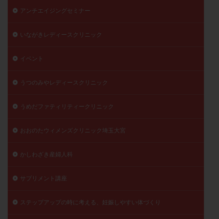
月経痛
未成熟卵
未熟卵
染色体検査
アンチエイジングセミナー
染色体異常
栄養素
桑実胚移植
検査
いながきレディースクリニック
橋本病
機能性不妊
正常形態率
正常胚
正常胚率
死産
治療のやめ時
治療計画
イベント
流産
流産対策
温活
漢方
無排卵
うつのみやレディースクリニック
無月経
無痛分娩
無精子症
無頭蓋症
生活習慣
生理
生理不順
生理周期
うめだファティリティークリニック
生理痛
産み分け 妊活クイズ
甲状腺
甲状腺ホルモン
甲状腺機能不全
男性ホルモン
おおのたウィメンズクリニック埼玉大宮
男性不妊
病院選び
痛み
瘢痕症候群
かしわざき産婦人科
着床
着床の検査
着床の窓
着床不全
着床前診断
着床率
着床痛
着床障害
サプリメント講座
睡眠薬
禁欲
移植
移植のタイミング
移植周期
移植後
移植後の過ごし方
移植時期
ステップアップの時に考える、妊娠しやすい体づくり
稽留流産
空胞
筋膜下筋腫
粘膜下筋腫