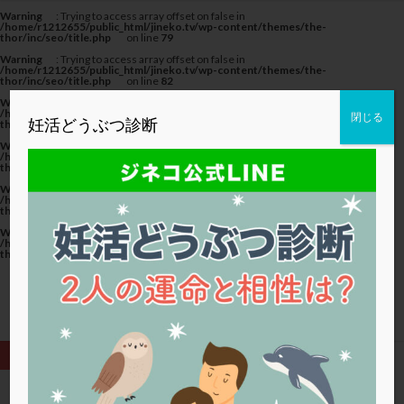
カテゴリー
Warning
: Trying to access array offset on false in
/home/r1212655/public_html/jineko.tv/wp-content/themes/the-
thor/inc/seo/title.php
on line
79
Warning
: Trying to access array offset on false in
/home/r1212655/public_html/jineko.tv/wp-content/themes/the-
thor/inc/seo/title.php
on line
82
Warning
: Trying to access array offset on false in
タグ
/home/r1212655/public_html/jineko.tv/wp-content/themes/the-
閉じる
妊活どうぶつ診断
thor/inc/seo/title.php
on line
82
20代
22冬
2人目妊活
2個戻し
2個移植
Warning
: Trying to access array offset on false in
/home/r1212655/public_html/jineko.tv/wp-content/themes/the-
thor/inc/seo/title.php
on line
79
30代
3個移植
40代
AID
ALICE
Warning
: Trying to access array offset on false in
AMH
ART
BMI
CD138
DC胚
DFI
/home/r1212655/public_html/jineko.tv/wp-content/themes/the-
thor/inc/seo/title.php
on line
82
DHEA
E2
EMMA
EndomeTRIO検査
Warning
: Trying to access array offset on false in
/home/r1212655/public_html/jineko.tv/wp-content/themes/the-
ERA
ERA検査
ERPeak
FSH
FST
thor/inc/seo/title.php
on line
82
FTカテーテル
hCG
IMSI
L-カルニチン
LH
LUF
MD-TESE
MRワクチン
MTHFR
NIPT
NK活性
NK細胞
OHSS
P4
PCO
PCOS
PCOS，妊活クイズ
PCPS
PFC-FD療法
PGT-A
PICSI
PMS
PPOS法
HOME
移植後