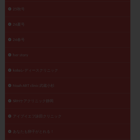
子宮奇形
子宮後屈
子宮筋腫
25秋号
子宮筋腫，妊活クイズ
子宮腺筋症
子宮鏡検査
26夏号
射精障害
屈折
帝王切開
帝王切開瘢痕症候群
後屈子宮
性交渉
性交障害
性感染症
26春号
性行為
慢性子宮内膜炎
成熟卵
抗TPO抗体
抗うつ剤
抗カルジオリピン抗体
her story
抗セントロメア抗体
抗リン脂質抗体
抗核抗体
kobaレディースクリニック
抗生剤
抗精子抗体
抗酸化成分
排卵
排卵予定日
排卵出血
排卵刺激
排卵周期
Noah ART clinic 武蔵小杉
排卵周期法
排卵日
排卵日検査薬
排卵検査薬
排卵痛
排卵誘発
排卵誘発剤
排卵誘発法
SRHケアクリニック静岡
排卵障害
採卵
採卵後の過ごし方
採卵数
アイブイエフ詠田クリニック
採精
断乳
新鮮卵子
新鮮精子
新鮮胚移植
早期卵巣不全
早発卵巣不全
あなたも卵子がとれる！
更年期
月経不順
月経周期
月経困難