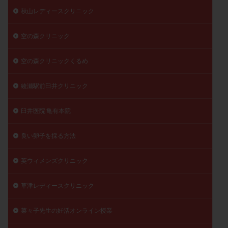
秋山レディースクリニック
空の森クリニック
空の森クリニックくるめ
綾瀬駅前臼井クリニック
臼井医院 亀有本院
良い卵子を採る方法
英ウィメンズクリニック
草津レディースクリニック
菜々子先生の妊活オンライン授業