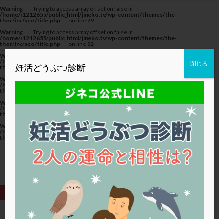
カテゴリー
Warning
: Trying to access array offset on false in
/home/r1212655/public_html/jineko.tv/wp-content/themes/the-
thor/inc/seo/title.php
on line
79
Warning
: Trying to access array offset on false in
/home/r1212655/public_html/jineko.tv/wp-content/themes/the-
thor/inc/seo/title.php
on line
82
Warning
: Trying to access array offset on false in
タグ
/home/r1212655/public_html/jineko.tv/wp-content/themes/the-
閉じる
妊活どうぶつ診断
thor/inc/seo/title.php
on line
82
20代
22冬
2人目妊活
2個戻し
2個移植
Warning
: Trying to access array offset on false in
/home/r1212655/public_html/jineko.tv/wp-content/themes/the-
thor/inc/seo/title.php
on line
79
30代
3個移植
40代
AID
ALICE
Warning
: Trying to access array offset on false in
AMH
ART
BMI
CD138
DC胚
DFI
/home/r1212655/public_html/jineko.tv/wp-content/themes/the-
thor/inc/seo/title.php
on line
82
DHEA
E2
EMMA
EndomeTRIO検査
Warning
: Trying to access array offset on false in
/home/r1212655/public_html/jineko.tv/wp-content/themes/the-
ERA
ERA検査
ERPeak
FSH
FST
thor/inc/seo/title.php
on line
82
FTカテーテル
hCG
IMSI
L-カルニチン
LH
LUF
MD-TESE
MRワクチン
MTHFR
NIPT
NK活性
NK細胞
OHSS
P4
PCO
PCOS
PCOS，妊活クイズ
PCPS
PFC-FD療法
PGT-A
PICSI
PMS
PPOS法
HOME
排卵周期法