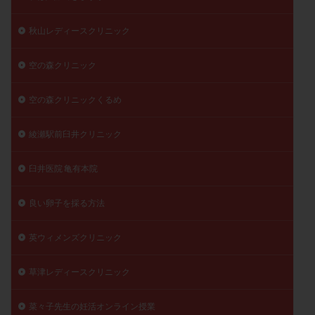
秋山レディースクリニック
空の森クリニック
空の森クリニックくるめ
綾瀬駅前臼井クリニック
臼井医院 亀有本院
良い卵子を採る方法
英ウィメンズクリニック
草津レディースクリニック
菜々子先生の妊活オンライン授業