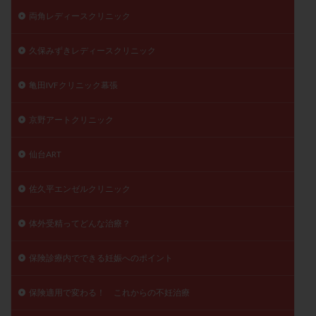
両角レディースクリニック
久保みずきレディースクリニック
亀田IVFクリニック幕張
京野アートクリニック
仙台ART
佐久平エンゼルクリニック
体外受精ってどんな治療？
保険診療内でできる妊娠へのポイント
保険適用で変わる！ これからの不妊治療