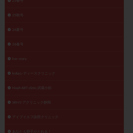
25春号
子宮奇形
子宮後屈
子宮筋腫
子宮筋腫，妊活クイズ
子宮腺筋症
子宮鏡検査
25秋号
射精障害
屈折
帝王切開
帝王切開瘢痕症候群
26夏号
後屈子宮
性交渉
性交障害
性感染症
性行為
慢性子宮内膜炎
成熟卵
抗TPO抗体
26春号
抗うつ剤
抗カルジオリピン抗体
her story
抗セントロメア抗体
抗リン脂質抗体
抗核抗体
抗生剤
抗精子抗体
抗酸化成分
排卵
kobaレディースクリニック
排卵予定日
排卵出血
排卵刺激
排卵周期
排卵周期法
排卵日
排卵日検査薬
排卵検査薬
Noah ART clinic 武蔵小杉
排卵痛
排卵誘発
排卵誘発剤
排卵誘発法
SRHケアクリニック静岡
排卵障害
採卵
採卵後の過ごし方
採卵数
採精
断乳
新鮮卵子
新鮮精子
アイブイエフ詠田クリニック
新鮮胚移植
早期卵巣不全
早発卵巣不全
更年期
月経不順
月経周期
月経困難
あなたも卵子がとれる！