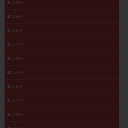
23夏号
卵管留血症
卵管通水
卵管造影
卵管造影検査
卵管閉塞
卵胞
卵質
原因不明
双子
23秋号
反復流産
反復着床不全
受精
受精卵
23秋号
受精卵凍結
受精率
受精障害
喫煙
培養
培養士
基礎体温
基礎体温表
変形卵
24冬号
変性卵
多嚢胞性卵巣症候群
多核受精
多精子授精
夫婦生活
奇形率
妊娠
24夏号
妊娠リスク
妊娠初期
妊娠判定
妊娠検査薬
24春号
妊娠率
妊娠継続
妊娠継続率
妊活
妊活クイズ
妊活デビュー
妊活再開
24秋号
婦人科疾患
子宮
子宮内フローラ
子宮内細菌叢検査
子宮内膜
子宮内膜ポリープ
25冬号
子宮内膜受容能検査
子宮内膜炎
25夏号
子宮内膜異型増殖症
子宮内膜症
子宮内膜症性嚢胞
子宮卵管造影検査
子宮収縮
子宮外妊娠