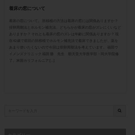
メンタル
モザイク杯
モザイク胚
着床の窓について
ラクトバチルス
ラクトフェリン
ラパロドリリング
着床の窓について。 胚移植の方法は着床の窓には関係ありますか？
リュープリン
リュープロレリン注射
ルトラール
排卵周期法とホルモン補充法、どちらかが着床の窓がズレにくいなど
レコベル
レトロゾール
レルミナ
ありますか？ それとも着床の窓のズレは年齢に関係ありますか？ 現
ロバートソン
ロング法
一般不妊治療
在42歳で前回の胚移植でホルモン補充法で着床できましたが、薬を
あまり使いたくないので今回は排卵周期法を考えています。 福田ウ
下垂体不全
不妊
不妊検査
不妊治療
イメンズクリニック 福田 勝 先生 順天堂大学医学部・同大学院修
不妊治療後の過ごし方
不妊症
不妊鍼灸
了。米国カリフォルニア […]
不整脈
不正出血
不眠
不育症
不育症検査
両側卵管切除術
両卵管閉塞
中絶
中隔子宮
主治医変更
乏精子症
乳がん
乳酸菌
二人目不妊
二人目妊活
二段階胚移植
亜急性甲状腺炎
亜鉛
人工授精
低AMH
低グレード胚
低体重
低刺激
低年齢
低温期
体づくり
体外受精
体質改善
体重増加
体重管理
体験談
保険診療
カテゴリー