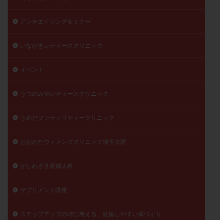
月経痛
未成熟卵
未熟卵
染色体検査
アンチエイジングセミナー
染色体異常
栄養素
桑実胚移植
検査
橋本病
機能性不妊
正常形態率
正常胚
いながきレディースクリニック
正常胚率
死産
治療のやめ時
治療計画
流産
流産対策
温活
漢方
無排卵
イベント
無月経
無痛分娩
無精子症
無頭蓋症
うつのみやレディースクリニック
生活習慣
生理
生理不順
生理周期
生理痛
産み分け 妊活クイズ
甲状腺
うめだファティリティークリニック
甲状腺ホルモン
甲状腺機能不全
男性ホルモン
おおのたウィメンズクリニック埼玉大宮
男性不妊
病院選び
痛み
瘢痕症候群
着床
着床の検査
着床の窓
着床不全
かしわざき産婦人科
着床前診断
着床率
着床痛
着床障害
睡眠薬
禁欲
移植
移植のタイミング
サプリメント講座
移植周期
移植後
移植後の過ごし方
移植時期
ステップアップの時に考える、妊娠しやすい体づくり
稽留流産
空胞
筋膜下筋腫
粘膜下筋腫