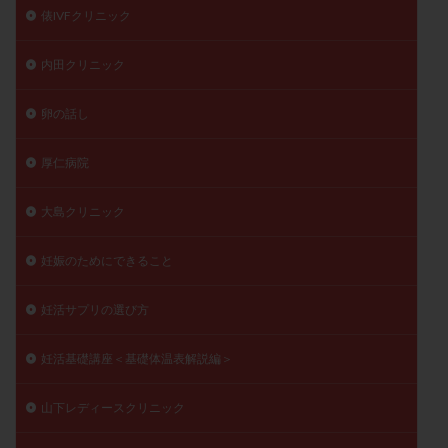
俵IVFクリニック
内田クリニック
卵の話し
厚仁病院
大島クリニック
妊娠のためにできること
妊活サプリの選び方
妊活基礎講座＜基礎体温表解説編＞
山下レディースクリニック