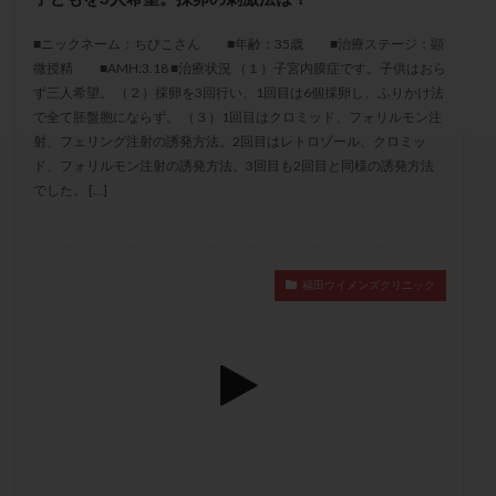
セカンドオピニオン
セックスレス
ダイエット
■ニックネーム：ちびこさん ■年齢：35歳 ■治療ステージ：顕
タイミング法
タイムラプス
ダイレクト分割
微授精 ■AMH:3.18 ■治療状況 （１）子宮内膜症です。子供はおら
タクロリムス
チョコレート嚢胞
チラーヂン
ず三人希望。 （２）採卵を3回行い、1回目は6個採卵し、ふりかけ法
トリオ検査
トリソミー
ネフローゼ症候群
で全て胚盤胞にならず。 （３）1回目はクロミッド、フォリルモン注
射、フェリング注射の誘発方法。2回目はレトロゾール、クロミッ
ビタミンC
ビタミンD
ピックアップ障害
ド、フォリルモン注射の誘発方法。3回目も2回目と同様の誘発方法
ビブラマイシン
ピル
フーナーテスト
でした。 […]
フェマーラ
フォリスチム
ブセレリン点鼻薬
ブライダルチェック
フラグメント
プラセンタ
プラノバール
プラバノール
ふりかけ法
福田ウイメンズクリニック
プレコンセプション
プレドニン
プレマリン
プログラフ
プロゲステロン
プロテイン
プロバイオティクス
プロラクチン
ホルモン値
ホルモン投与
ホルモン注射
ホルモン補充周期
ホルモン補充法
ホルモン補充療法
マイクロポリープ
マルチビタミン
ミトコンドリア