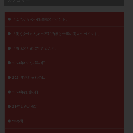
保険適用
偽嚢胞
偽閉経療法
先天性甲状腺機能低下症
先進医療
免疫異常
「これからの不妊治療のポイント」
内膜スクラッチ
再発率
再開
凍結卵
凍結卵子
凍結卵移送
凍結精子
凍結胚
「働く女性のための不妊治療と仕事の両立のポイント」
凍結胚盤胞
凍結胚移植
凍結胚移植移植
『着床のためにできること』
出産リスク
出産後
出血性黄体
分割胚
分割胚凍結
初期胚
初期胚凍結
初期胚移植
2024年いい夫婦の日
初診
刺激周期
刺激方法
刺激法
前核期凍結
副作用
化学流産
医療保険
2024年体外受精の日
卵の数
卵の質
卵の輸送
卵子
2024年妊活の日
卵子の老化
卵子の質
卵子凍結
卵子提供
卵巣
卵巣の吊り上げ
卵巣刺激
卵巣嚢腫
21年版妊活検定
卵巣多孔
卵巣年齢
卵巣機能
卵巣機能不全
卵巣機能低下
卵巣過剰刺激症候群
卵管
23冬号
卵管切除
卵管卵巣膿瘍
卵管水腫
卵管狭窄