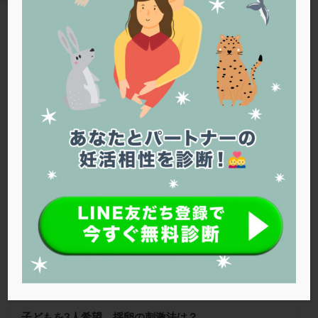
PQQ
PRP療法
SEET法
SLE
TESE
Th検査
TORIO検査
TRIO検査
ZyMot
TAG
アシストハッチング
アスピリン
アンタゴニスト法
排卵周期法
アンチエイジング
インスリン抵抗性
イントラリピッド
ウトロゲスタン
エコー
Warning
: Trying to access array offset on false in
/home/r1212655/public_html/jineko.tv/wp-content/themes/the-
エストラーナテープ
エストロゲン
オビドレル
thor/tag.php
on line
43
おりもの
カウフマン療法
カウンセリング
ガニレスト
カバサール
カフェイン
醍醐渡辺クリニック
カルシウムイオノファ
カンジタ
クラミジア
クリニック選び
グレード
クロミッド
クロミフェン
ゴナールエフ
コロナウイルス
コロナワクチン
サウナ
サプリ
サプリメント
シート法
シェーングレン症候群
ショート法
シリンジ法
スクラッチ
ステップアップ
ステップダウン
ストレス
スプリット
子どもを3人希望。採卵の刺激法は？