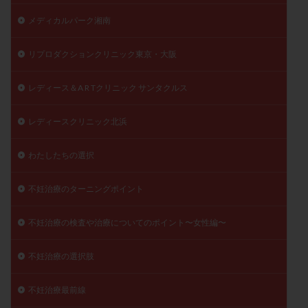
陽性反応
顕微
顕微授精
風疹
食事
メディカルパーク湘南
食生活
養子縁組
骨盤腹膜炎
高AMH
リプロダクションクリニック東京・大阪
高FSH
高プロラクチン血症
高刺激
高年齢
高温期
高齢
高齢出産
黄体ホルモン
レディース＆A R Tクリニック サンタクルス
黄体化未破裂卵胞
黄体未破裂化卵胞
黄体機能不全
黄体補充
レディースクリニック北浜
わたしたちの選択
検索
不妊治療のターニングポイント
不妊治療の検査や治療についてのポイント〜女性編〜
不妊治療の選択肢
不妊治療最前線