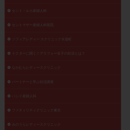
精子
精子の質
精子凍結
精子提供
セント・ルカ産婦人科
精子減少症
精子無力症
精液検査
精神安定剤
精索静脈瘤
糖質
経血量
経過措置
セントマザー産婦人科医院
絨毛染色体検査
絨毛組織
絨毛膜下血腫
ソフィアレディー スクリニック水道町
肝機能障害
肥満
胎嚢
胎盤ポリープ
胚
胚培養
胚盤胞
胚盤胞到達率
胚盤胞移植
ドクターに聞く！アラフォー女子の妊活とは？
胚移植
腹腔鏡手術
腹腔鏡検査
膣内射精障害
なかむらレディースクリニック
膿精液症
自己注射
自然周期
自然妊娠
自然排卵周期
自然移植周期
自費診療
良好胚
パートナーと学ぶ妊活講座
良好胚盤胞
葉酸
融解方法
血流改善
視床下部
貧血
貯卵
費用
転座
ハシイ産婦人科
転院
透明帯除去培養
通院
通院回数
ファティリティクリニック東京
通院頻度
連続採卵
運動
過分割胚
過食嘔吐
遺伝子異常
遺残卵胞
遺残胎盤
みのうらレディースクリニック
里親
閉塞性無精子症
閉経
陰性