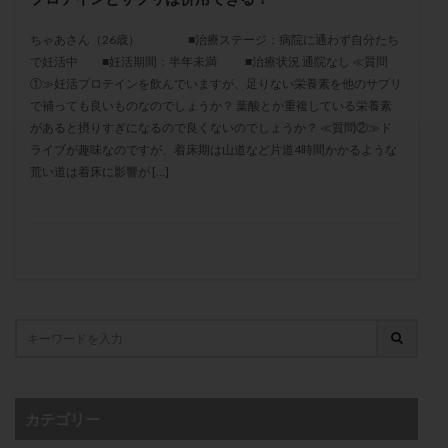
セカンドオピニオン
セックスレス
ダイエット
ちゃあさん（26歳） ■治療ステージ：病院に通わず自分たち
タイミング法
タイムラプス
ダイレクト分割
で妊活中 ■妊活期間：半年未満 ■治療状況 通院なし ≪質問
タクロリムス
チョコレート嚢胞
チラーヂン
①≫妊活プロテインを飲んでいますが、足りない栄養素を他のサプリ
トリオ検査
トリソミー
ネフローゼ症候群
で補っても良いものなのでしょうか？ 葉酸とか重複している栄養素
があると摂りすぎになるので良くないのでしょうか？ ≪質問②≫ド
ビタミンC
ビタミンD
ピックアップ障害
ライブが趣味なのですが、着床期は山道など片道4時間かかるような
ビブラマイシン
ピル
フーナーテスト
荒い道は着床に影響が […]
フェマーラ
フォリスチム
ブセレリン点鼻薬
ブライダルチェック
フラグメント
プラセンタ
プラノバール
プラバノール
ふりかけ法
プレコンセプション
プレドニン
プレマリン
プログラフ
プロゲステロン
プロテイン
プロバイオティクス
プロラクチン
ホルモン値
ホルモン投与
ホルモン注射
ホルモン補充周期
ホルモン補充法
ホルモン補充療法
カテゴリー
マイクロポリープ
マルチビタミン
ミトコンドリア