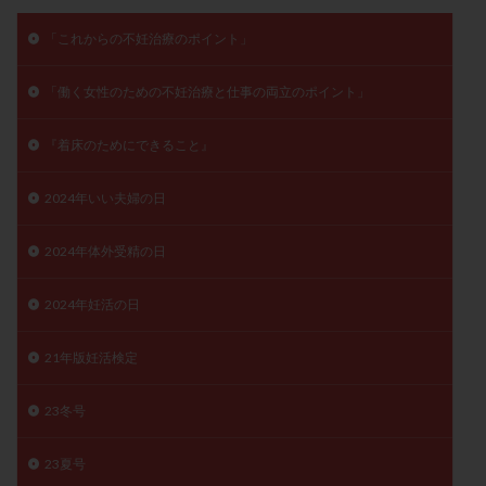
メンタル
モザイク杯
モザイク胚
「これからの不妊治療のポイント」
ラクトバチルス
ラクトフェリン
ラパロドリリング
リュープリン
リュープロレリン注射
ルトラール
「働く女性のための不妊治療と仕事の両立のポイント」
レコベル
レトロゾール
レルミナ
ロバートソン
ロング法
一般不妊治療
『着床のためにできること』
下垂体不全
不妊
不妊検査
不妊治療
2024年いい夫婦の日
不妊治療後の過ごし方
不妊症
不妊鍼灸
不整脈
不正出血
不眠
不育症
2024年体外受精の日
不育症検査
両側卵管切除術
両卵管閉塞
中絶
2024年妊活の日
中隔子宮
主治医変更
乏精子症
乳がん
乳酸菌
二人目不妊
二人目妊活
二段階胚移植
21年版妊活検定
亜急性甲状腺炎
亜鉛
人工授精
低AMH
低グレード胚
低体重
低刺激
低年齢
23冬号
低温期
体づくり
体外受精
体質改善
23夏号
体重増加
体重管理
体験談
保険診療