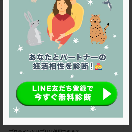
PQQ
PRP療法
SEET法
SLE
TESE
Th検査
TORIO検査
TRIO検査
ZyMot
TAG
アシストハッチング
アスピリン
アンタゴニスト法
プロテイン
アンチエイジング
インスリン抵抗性
イントラリピッド
ウトロゲスタン
エコー
Warning
: Trying to access array offset on false in
/home/r1212655/public_html/jineko.tv/wp-content/themes/the-
エストラーナテープ
エストロゲン
オビドレル
thor/tag.php
on line
43
おりもの
カウフマン療法
カウンセリング
ガニレスト
カバサール
カフェイン
福井ウィメンズクリニック
カルシウムイオノファ
カンジタ
クラミジア
クリニック選び
グレード
クロミッド
クロミフェン
ゴナールエフ
コロナウイルス
コロナワクチン
サウナ
サプリ
サプリメント
シート法
シェーングレン症候群
ショート法
シリンジ法
スクラッチ
ステップアップ
ステップダウン
ストレス
スプリット
プロテインとサプリは併用できる？