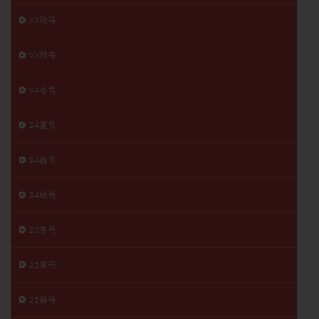
保険適用
偽嚢胞
偽閉経療法
23秋号
先天性甲状腺機能低下症
先進医療
免疫異常
内膜スクラッチ
再発率
再開
凍結卵
23秋号
凍結卵子
凍結卵移送
凍結精子
凍結胚
24冬号
凍結胚盤胞
凍結胚移植
凍結胚移植移植
出産リスク
出産後
出血性黄体
分割胚
24夏号
分割胚凍結
初期胚
初期胚凍結
初期胚移植
24春号
初診
刺激周期
刺激方法
刺激法
前核期凍結
副作用
化学流産
医療保険
24秋号
卵の数
卵の質
卵の輸送
卵子
卵子の老化
卵子の質
卵子凍結
卵子提供
25冬号
卵巣
卵巣の吊り上げ
卵巣刺激
卵巣嚢腫
25夏号
卵巣多孔
卵巣年齢
卵巣機能
卵巣機能不全
卵巣機能低下
卵巣過剰刺激症候群
卵管
25春号
卵管切除
卵管卵巣膿瘍
卵管水腫
卵管狭窄