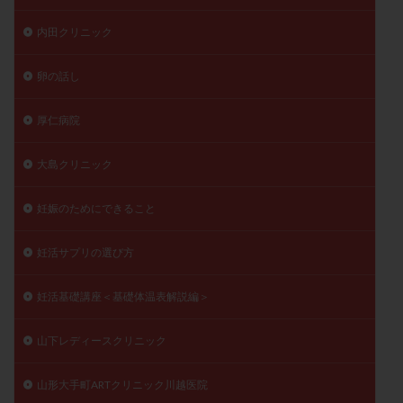
内田クリニック
卵の話し
厚仁病院
大島クリニック
妊娠のためにできること
妊活サプリの選び方
妊活基礎講座＜基礎体温表解説編＞
山下レディースクリニック
山形大手町ARTクリニック川越医院