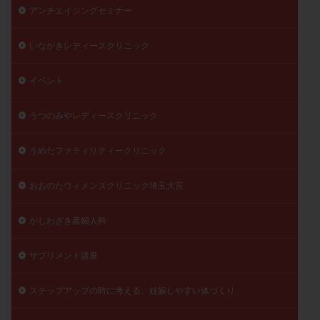
アンチエイジングセミナー
子宮奇形
子宮後屈
子宮筋腫
子宮筋腫，妊活クイズ
子宮腺筋症
子宮鏡検査
いながきレディースクリニック
射精障害
屈折
帝王切開
帝王切開瘢痕症候群
後屈子宮
性交渉
性交障害
性感染症
イベント
性行為
慢性子宮内膜炎
成熟卵
抗TPO抗体
うつのみやレディースクリニック
抗うつ剤
抗カルジオリピン抗体
抗セントロメア抗体
抗リン脂質抗体
抗核抗体
うめだファティリティークリニック
抗生剤
抗精子抗体
抗酸化成分
排卵
排卵予定日
排卵出血
排卵刺激
排卵周期
おおのたウィメンズクリニック埼玉大宮
排卵周期法
排卵日
排卵日検査薬
排卵検査薬
かしわざき産婦人科
排卵痛
排卵誘発
排卵誘発剤
排卵誘発法
排卵障害
採卵
採卵後の過ごし方
採卵数
サプリメント講座
採精
断乳
新鮮卵子
新鮮精子
ステップアップの時に考える、妊娠しやすい体づくり
新鮮胚移植
早期卵巣不全
早発卵巣不全
更年期
月経不順
月経周期
月経困難