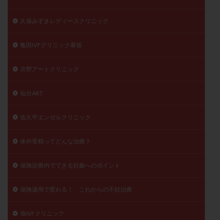
陽性反応
顕微
顕微授精
風疹
食事
久保みずきレディースクリニック
食生活
養子縁組
骨盤腹膜炎
高AMH
高FSH
高プロラクチン血症
高刺激
高年齢
亀田IVFクリニック幕張
高温期
高齢
高齢出産
黄体ホルモン
京野アートクリニック
黄体化未破裂卵胞
黄体未破裂化卵胞
黄体機能不全
黄体補充
仙台ART
検索
佐久平エンゼルクリニック
体外受精ってどんな治療？
保険診療内でできる妊娠へのポイント
保険適用で変わる！ これからの不妊治療
俵IVFクリニック