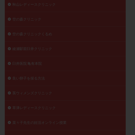
秋山レディースクリニック
空の森クリニック
空の森クリニックくるめ
綾瀬駅前臼井クリニック
臼井医院 亀有本院
良い卵子を採る方法
英ウィメンズクリニック
草津レディースクリニック
菜々子先生の妊活オンライン授業