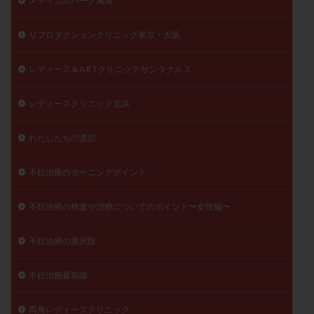
メディカルパーク湘南
精子
精子の質
精子凍結
精子提供
リプロダクションクリニック東京・大阪
精子減少症
精子無力症
精液検査
精神安定剤
精索静脈瘤
糖質
経血量
経過措置
レディース＆A R Tクリニック サンタクルス
絨毛染色体検査
絨毛組織
絨毛膜下血腫
肝機能障害
肥満
胎嚢
胎盤ポリープ
胚
レディースクリニック北浜
胚培養
胚盤胞
胚盤胞到達率
胚盤胞移植
わたしたちの選択
胚移植
腹腔鏡手術
腹腔鏡検査
膣内射精障害
膿精液症
自己注射
自然周期
自然妊娠
不妊治療のターニングポイント
自然排卵周期
自然移植周期
自費診療
良好胚
良好胚盤胞
葉酸
融解方法
血流改善
不妊治療の検査や治療についてのポイント〜女性編〜
視床下部
貧血
貯卵
費用
転座
不妊治療の選択肢
転院
透明帯除去培養
通院
通院回数
通院頻度
連続採卵
運動
過分割胚
不妊治療最前線
過食嘔吐
遺伝子異常
遺残卵胞
遺残胎盤
両角レディースクリニック
里親
閉塞性無精子症
閉経
陰性