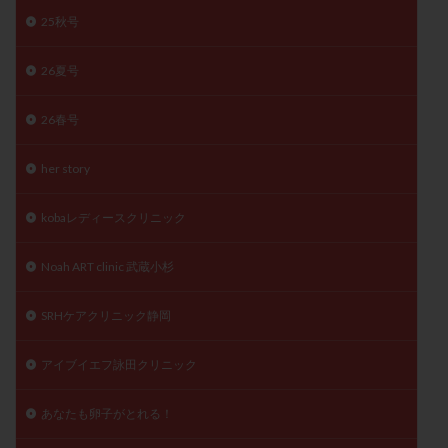
卵管留血症
卵管通水
卵管造影
卵管造影検査
25秋号
卵管閉塞
卵胞
卵質
原因不明
双子
26夏号
反復流産
反復着床不全
受精
受精卵
受精卵凍結
受精率
受精障害
喫煙
培養
26春号
培養士
基礎体温
基礎体温表
変形卵
変性卵
多嚢胞性卵巣症候群
多核受精
her story
多精子授精
夫婦生活
奇形率
妊娠
kobaレディースクリニック
妊娠リスク
妊娠初期
妊娠判定
妊娠検査薬
妊娠率
妊娠継続
妊娠継続率
妊活
Noah ART clinic 武蔵小杉
妊活クイズ
妊活デビュー
妊活再開
SRHケアクリニック静岡
婦人科疾患
子宮
子宮内フローラ
子宮内細菌叢検査
子宮内膜
子宮内膜ポリープ
アイブイエフ詠田クリニック
子宮内膜受容能検査
子宮内膜炎
子宮内膜異型増殖症
子宮内膜症
子宮内膜症性嚢胞
あなたも卵子がとれる！
子宮卵管造影検査
子宮収縮
子宮外妊娠