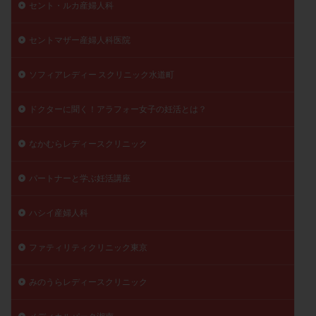
セント・ルカ産婦人科
月経痛
未成熟卵
未熟卵
染色体検査
染色体異常
栄養素
桑実胚移植
検査
セントマザー産婦人科医院
橋本病
機能性不妊
正常形態率
正常胚
ソフィアレディー スクリニック水道町
正常胚率
死産
治療のやめ時
治療計画
流産
流産対策
温活
漢方
無排卵
ドクターに聞く！アラフォー女子の妊活とは？
無月経
無痛分娩
無精子症
無頭蓋症
生活習慣
生理
生理不順
生理周期
なかむらレディースクリニック
生理痛
産み分け 妊活クイズ
甲状腺
パートナーと学ぶ妊活講座
甲状腺ホルモン
甲状腺機能不全
男性ホルモン
男性不妊
病院選び
痛み
瘢痕症候群
ハシイ産婦人科
着床
着床の検査
着床の窓
着床不全
ファティリティクリニック東京
着床前診断
着床率
着床痛
着床障害
睡眠薬
禁欲
移植
移植のタイミング
みのうらレディースクリニック
移植周期
移植後
移植後の過ごし方
移植時期
稽留流産
空胞
筋膜下筋腫
粘膜下筋腫