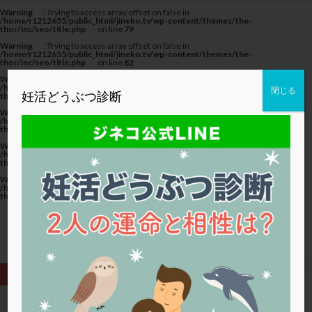
カテゴリー
Warning
: Trying to access array offset on false in
/home/r1212655/public_html/jineko.tv/wp-content/themes/the-
thor/inc/seo/title.php
on line
79
Warning
: Trying to access array offset on false in
/home/r1212655/public_html/jineko.tv/wp-content/themes/the-
thor/inc/seo/title.php
on line
82
Warning
: Trying to access array offset on false in
タグ
/home/r1212655/public_html/jineko.tv/wp-content/themes/the-
閉じる
妊活どうぶつ診断
thor/inc/seo/title.php
on line
82
20代
22冬
2人目妊活
2個戻し
2個移植
Warning
: Trying to access array offset on false in
/home/r1212655/public_html/jineko.tv/wp-content/themes/the-
thor/inc/seo/title.php
on line
79
30代
3個移植
40代
AID
ALICE
Warning
: Trying to access array offset on false in
AMH
ART
BMI
CD138
DC胚
DFI
/home/r1212655/public_html/jineko.tv/wp-content/themes/the-
thor/inc/seo/title.php
on line
82
DHEA
E2
EMMA
EndomeTRIO検査
Warning
: Trying to access array offset on false in
/home/r1212655/public_html/jineko.tv/wp-content/themes/the-
ERA
ERA検査
ERPeak
FSH
FST
thor/inc/seo/title.php
on line
82
FTカテーテル
hCG
IMSI
L-カルニチン
LH
LUF
MD-TESE
MRワクチン
MTHFR
NIPT
NK活性
NK細胞
OHSS
P4
PCO
PCOS
PCOS，妊活クイズ
PCPS
PFC-FD療法
PGT-A
PICSI
PMS
PPOS法
HOME
プロテイン