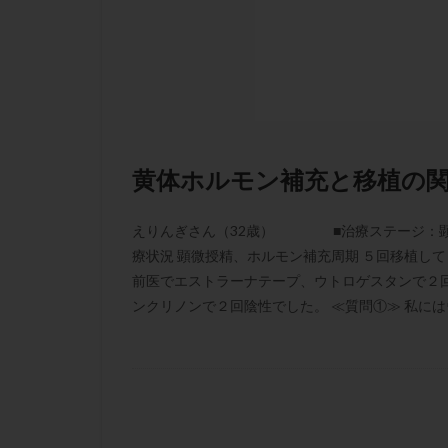
凍結卵子
凍
出産リスク
初診
刺激周
卵の質
卵の
卵巣の吊り上げ
卵巣機能低下
黄体ホルモン補充と移植の
卵管留血症
双子
反復流
えりんぎさん（32歳） ■治療ステージ：顕
培養
培養士
療状況 顕微授精、ホルモン補充周期 ５回移植し
多精子授精
前医でエストラーナテープ、ウトロゲスタンで２
ンクリノンで２回陰性でした。 ≪質問①≫ 私には
妊娠率
妊娠
子宮
子宮内
子宮内膜炎
子宮外妊娠
射精障害
屈