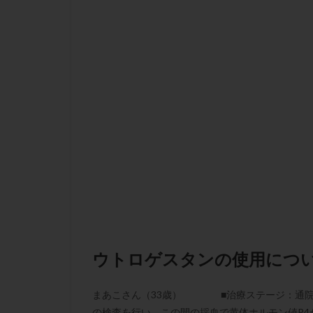
性行為
慢性
抗セントロメア抗
排卵予定日
排卵検査薬
採卵後の過ごし方
早発卵巣不全
染色体検査
正常胚
正常
無排卵
無月
生理痛
産み
男性不妊
病
着床前診断
ウトロゲスタンの使用につ
移植周期
移
精子
精子の
まあこさん（33歳） ■治療ステージ：通院に
精索静脈瘤
の検査を行い、この間の採血で黄体ホルモン値P4