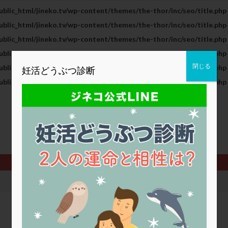
blic_html/jineko.tv/wp-content/themes/the-thor/inc/seo/title.php
2人目妊活
2個戻し
2個移植
30代
3個移植
40代
blic_html/jineko.tv/wp-content/themes/the-thor/inc/seo/title.php
BMI
CD138
DC胚
DFI
DHEA
E2
EMMA
blic_html/jineko.tv/wp-content/themes/the-thor/inc/seo/title.php
査
ERPeak
FSH
FST
FTカテーテル
hCG
IMSI
blic_html/jineko.tv/wp-content/themes/the-thor/inc/seo/title.php
MD-TESE
MRワクチン
MTHFR
NIPT
NK活性
NK細胞
閉じる
blic_html/jineko.tv/wp-content/themes/the-thor/inc/seo/title.php
妊活どうぶつ診断
PCOS，妊活クイズ
PCPS
PFC-FD療法
PGT-A
PICSI
blic_html/jineko.tv/wp-content/themes/the-thor/inc/seo/title.php
法
SEET法
SLE
TESE
Th検査
TORIO検査
TRIO検
グ
アスピリン
アンタゴニスト法
アンチエイジング
インスリ
ウトロゲスタン
エコー
エストラーナテープ
エストロゲン
ウフマン療法
カウンセリング
ガニレスト
カバサール
カフェ
ファ
カンジタ
クラミジア
クリニック選び
グレード
ク
ゴナールエフ
コロナウイルス
コロナワクチン
サウナ
サプ
シート法
シェーングレン症候群
ショート法
シリンジ法
ス
ステップダウン
ストレス
スプリット
セカンドオピニオン
タイミング法
タイムラプス
ダイレクト分割
タクロリムス
チ