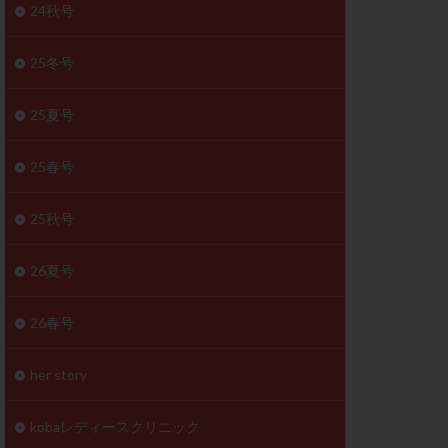
体
24秋号
成分
排卵
25冬号
検査薬
25夏号
早期卵巣不全
未熟卵
25春号
正常形態率
温活
漢方
25秋号
理不順
生理周期
26夏号
性ホルモン
着床不全
26春号
タイミング
筋腫
粘膜下筋腫
her story
精神安定剤
kobaレディースクリニック
下血腫