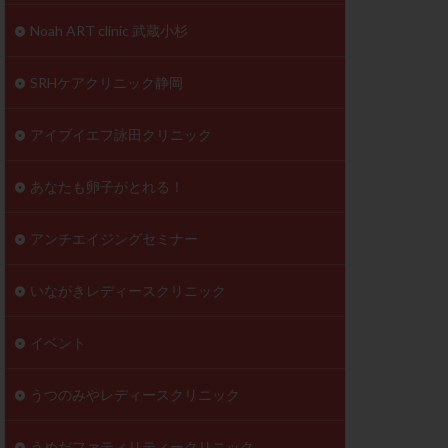
到達率
Noah ART clinic 武蔵小杉
自己注射
好胚盤胞
葉酸
SRHケアクリニック静岡
透明帯除去培養
伝子異常
アイブイエフ詠田クリニック
顕微
顕微授精
あなたも卵子がとれる！
ラクチン血症
胞
アンチエイジングセミナー
いながきレディースクリニック
イベント
うつのみやレディースクリニック
うめだファティリティークリニック