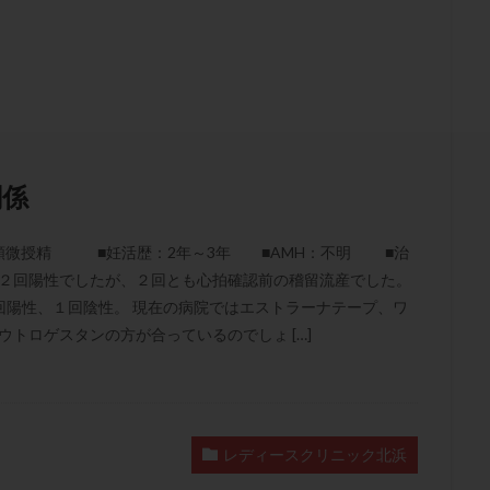
結卵移送
凍結精子
凍結胚
凍結胚盤胞
凍結胚移植
凍結
出産後
出血性黄体
分割胚
分割胚凍結
初期胚
初期胚凍
期
刺激方法
刺激法
前核期凍結
副作用
化学流産
輸送
卵子
卵子の老化
卵子の質
卵子凍結
卵子提供
卵巣刺激
卵巣嚢腫
卵巣多孔
卵巣年齢
卵巣機能
卵
卵巣過剰刺激症候群
卵管
卵管切除
卵管卵巣膿瘍
卵管水腫
関係
卵管通水
卵管造影
卵管造影検査
卵管閉塞
卵胞
卵質
産
反復着床不全
受精
受精卵
受精卵凍結
受精率
微授精 ■妊活歴：2年～3年 ■AMH：不明 ■治
基礎体温
基礎体温表
変形卵
変性卵
多嚢胞性卵巣症候
て２回陽性でしたが、２回とも心拍確認前の稽留流産でした。
夫婦生活
奇形率
妊娠
妊娠リスク
妊娠初期
妊娠判定
回陽性、１回陰性。 現在の病院ではエストラーナテープ、ワ
ウトロゲスタンの方が合っているのでしょ […]
継続
妊娠継続率
妊活
妊活クイズ
妊活デビュー
妊活再
フローラ
子宮内細菌叢検査
子宮内膜
子宮内膜ポリープ
子宮
子宮内膜異型増殖症
子宮内膜症
子宮内膜症性嚢胞
子宮卵管造影検
子宮奇形
子宮後屈
子宮筋腫
子宮筋腫，妊活クイズ
子宮腺筋
レディースクリニック北浜
折
帝王切開
帝王切開瘢痕症候群
後屈子宮
性交渉
性交