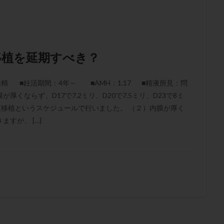
移植を延期すべき？
 ■妊活期間：4年～ ■AMH：1.17 ■精液所見：問
厚くならず、D17で7.2ミリ、D20で7.5ミリ、D23で8ミ
昼頃移植というスケジュールで行いました。 （２）内膜が厚く
すが、 […]