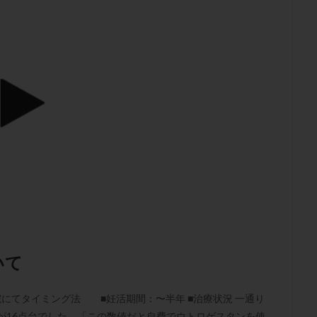
子宮内膜炎
成熟卵
抗TPO抗体
抗うつ剤
抗カルジオリピン抗
体
抗リン脂質抗体
抗核抗体
抗生剤
抗精子抗体
抗酸化
排卵出血
排卵刺激
排卵周期
排卵周期法
排卵日
排卵日
排卵痛
排卵誘発
排卵誘発剤
排卵誘発法
排卵障害
採卵
採卵数
採精
断乳
新鮮卵子
新鮮精子
新鮮胚移植
更年期
月経不順
月経周期
月経困難
月経痛
未成熟卵
染色体異常
栄養素
桑実胚移植
検査
橋本病
機能性不妊
胚率
死産
治療のやめ時
治療計画
流産
流産対策
経
無痛分娩
無精子症
無頭蓋症
生活習慣
生理
生
分け 妊活クイズ
甲状腺
甲状腺ホルモン
甲状腺機能不全
男
院選び
痛み
瘢痕症候群
着床
着床の検査
着床の窓
着床率
着床痛
着床障害
睡眠薬
禁欲
移植
移植の
いて
植後
移植後の過ごし方
移植時期
稽留流産
空胞
筋膜下
質
精子凍結
精子提供
精子減少症
精子無力症
精液検査
てタイミング法 ■妊活期間：〜半年 ■治療状況 一通り
糖質
経血量
経過措置
絨毛染色体検査
絨毛組織
絨毛膜
が16点台でした。「この数値だと自費でウトロゲスタンを使