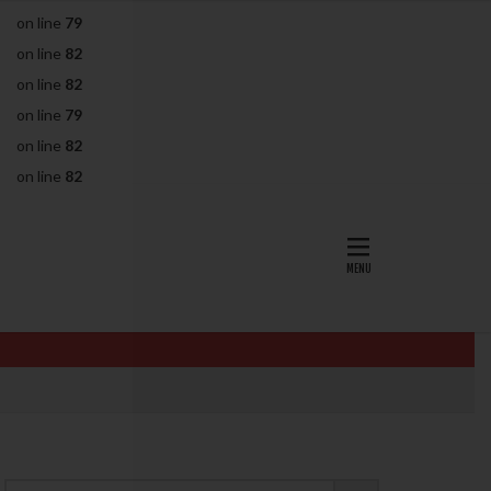
on line
79
AID
ALICE
on line
82
EndomeTRIO検査
on line
82
L-カルニチン
on line
79
OHSS
P4
on line
82
PMS
PPOS法
on line
82
査
ZyMot
ン抵抗性
オビドレル
イン
ロミッド
リ
クラッチ
セックスレス
ョコレート嚢胞