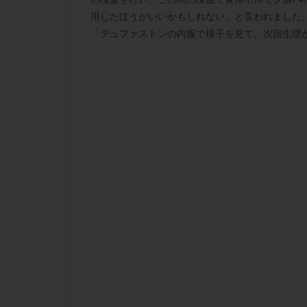
肝機能障害
用したほうがいいかもしれない」と言われました
胚盤胞移植
「デュファストンの内服で様子を見て、次回生理が来
自然周期
自
融解方法
血
通院
通院回
遺残卵胞
遺
風疹
食事
高刺激
高年
黄体未破裂化卵胞