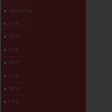
胚移植移植
結
初期胚移植
21年版妊活検定
医療保険
卵の数
23冬号
卵巣
巣機能不全
23夏号
卵管狭窄
原因不明
23秋号
受精障害
喫煙
群
多核受精
23秋号
妊娠検査薬
24冬号
開
婦人科疾患
内膜受容能検査
24夏号
査
子宮収縮
症
子宮鏡検査
24春号
障害
性感染症