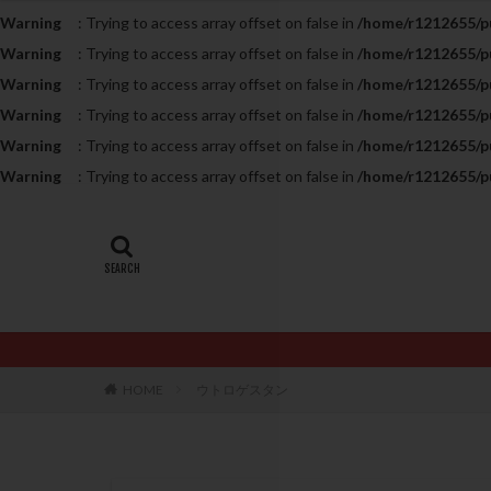
Warning
: Trying to access array offset on false in
/home/r1212655/pu
20代
22冬
Warning
: Trying to access array offset on false in
/home/r1212655/pu
AMH
ART
Warning
: Trying to access array offset on false in
/home/r1212655/pu
ERA
ERA検
Warning
: Trying to access array offset on false in
/home/r1212655/pu
LH
LUF
Warning
: Trying to access array offset on false in
/home/r1212655/pu
PCO
PCOS
Warning
: Trying to access array offset on false in
/home/r1212655/pu
PQQ
PRP療
アシストハッチン
イントラリピッド
おりもの
カ
カルシウムイオノ
クロミフェン
HOME
ウトロゲスタン
サプリメント
ステップアップ
ダイエット