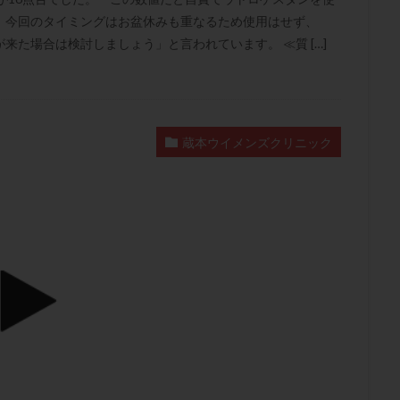
肥満
胎嚢
胎盤ポリープ
胚
胚培養
胚盤胞
胚盤胞
。今回のタイミングはお盆休みも重なるため使用はせず、
胚移植
腹腔鏡手術
腹腔鏡検査
膣内射精障害
膿精液症
た場合は検討しましょう」と言われています。 ≪質 […]
然妊娠
自然排卵周期
自然移植周期
自費診療
良好胚
良
流改善
視床下部
貧血
貯卵
費用
転座
転院
数
通院頻度
連続採卵
運動
過分割胚
過食嘔吐
遺
蔵本ウイメンズクリニック
残胎盤
里親
閉塞性無精子症
閉経
陰性
陽性反応
食生活
養子縁組
骨盤腹膜炎
高AMH
高FSH
高プロ
齢
高温期
高齢
高齢出産
黄体ホルモン
黄体化未破裂卵
黄体機能不全
黄体補充
検索