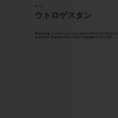
チラーヂン
TAG
ピックアップ障害
ウトロゲスタン
ブセレリン点鼻薬
ふりかけ法
プロテイン
Warning
: Trying to access array offset on false in
content/themes/the-thor/tag.php
on line
43
ホルモン補充周期
ミトコンドリア
ラパロドリリング
レルミナ
ロ
不妊治療後の過ご
両側卵管切除術
二人目不妊
低グレード胚
体重増加
体
先天性甲状腺機能