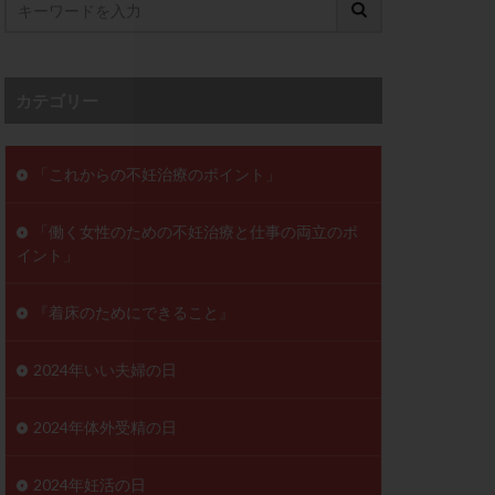
ンD
リスチム
プラバノール
カテゴリー
ゲステロン
ホルモン注射
ビタミン
「これからの不妊治療のポイント」
フェリン
「働く女性のための不妊治療と仕事の両立のポ
レトロゾール
イント」
妊検査
不妊治療
症
不育症検査
『着床のためにできること』
がん
乳酸菌
低AMH
2024年いい夫婦の日
体質改善
2024年体外受精の日
凍結卵
2024年妊活の日