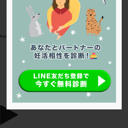
トリオ検査
トリソミー
ネフローゼ症候群
ビタミンC
ビタミ
ビブラマイシン
ピル
フーナーテスト
フェマーラ
フォ
ブライダルチェック
フラグメント
プラセンタ
プラノバール
プレコンセプション
プレドニン
プレマリン
プログラフ
プロ
プロバイオティクス
プロラクチン
ホルモン値
ホルモン投与
/home/r1212655/public_html/jineko.tv/wp-
ホルモン補充法
ホルモン補充療法
マイクロポリープ
マルチ
メンタル
モザイク杯
モザイク胚
ラクトバチルス
ラクト
リュープリン
リュープロレリン注射
ルトラール
レコベル
久保みずきレディースクリニック
バートソン
ロング法
一般不妊治療
下垂体不全
不妊
不
し方
不妊症
不妊鍼灸
不整脈
不正出血
不眠
不育
両卵管閉塞
中絶
中隔子宮
主治医変更
乏精子症
乳
二人目妊活
二段階胚移植
亜急性甲状腺炎
亜鉛
人工授精
低体重
低刺激
低年齢
低温期
体づくり
体外受精
重管理
体験談
保険診療
保険適用
偽嚢胞
偽閉経療法
低下症
先進医療
免疫異常
内膜スクラッチ
再発率
再開