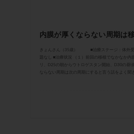
内膜が厚くならない周期は
きょんさん（35歳） ■治療ステージ：体外受精
題なし ■治療状況 （１）前回の移植でなかなか内膜が
リ、D25の朝からウトロゲスタン開始、D30の
ならない周期は次の周期にすると言う話をよく聞きま