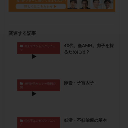
セカンドオピニオン
セックスレス
ダイエット
タイミング法
タイムラプス
ダイレクト分割
タクロリムス
チョコレート嚢胞
チラーヂン
トリオ検査
トリソミー
ネフローゼ症候群
関連する記事
ビタミンC
ビタミンD
ピックアップ障害
40代、低AMH。卵子を採
ビブラマイシン
ピル
フーナーテスト
佐久平エンゼルクリニッ
ク
るためには？
フェマーラ
フォリスチム
ブセレリン点鼻薬
ブライダルチェック
フラグメント
プラセンタ
プラノバール
プラバノール
ふりかけ法
プレコンセプション
プレドニン
プレマリン
卵管・子宮因子
無料妊活セミナー動画公
開
プログラフ
プロゲステロン
プロテイン
プロバイオティクス
プロラクチン
ホルモン値
ホルモン投与
ホルモン注射
ホルモン補充周期
ホルモン補充法
ホルモン補充療法
妊活・不妊治療の基本
佐久平エンゼルクリニッ
マイクロポリープ
マルチビタミン
ミトコンドリア
ク