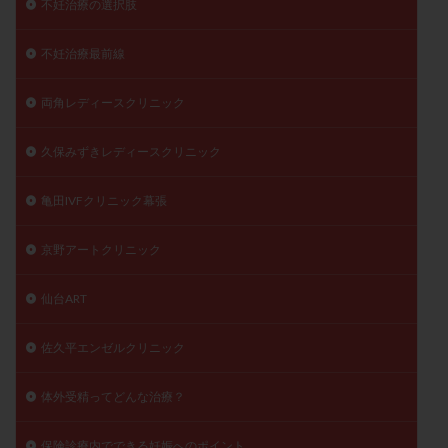
不妊治療の選択肢
不妊治療最前線
両角レディースクリニック
久保みずきレディースクリニック
亀田IVFクリニック幕張
京野アートクリニック
仙台ART
佐久平エンゼルクリニック
体外受精ってどんな治療？
保険診療内でできる妊娠へのポイント