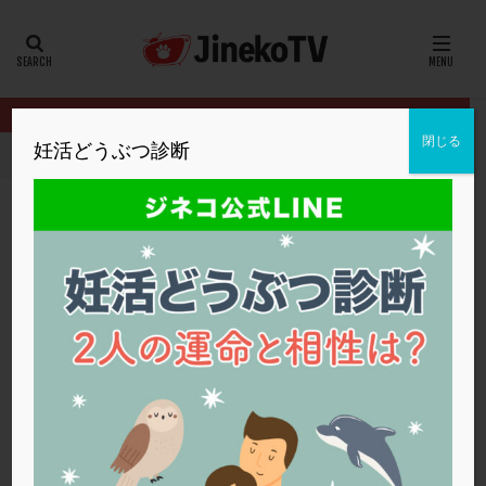
カテゴリー
タグ
閉じる
妊活どうぶつ診断
HOME
無料妊活セミナー動画公開
卵巣機能低下・不妊治療の流れ
20代
22冬
2人目妊活
2個戻し
2個移植
30代
3個移植
40代
AID
ALICE
AMH
ART
BMI
CD138
DC胚
DFI
卵巣機能低下・不妊治療の流れ
DHEA
E2
EMMA
EndomeTRIO検査
無料妊活セミナー動画公開
ERA
ERA検査
ERPeak
FSH
FST
FTカテーテル
hCG
IMSI
L-カルニチン
無料妊活セミナー動画公開
LH
LUF
MD-TESE
MRワクチン
MTHFR
NIPT
NK活性
NK細胞
OHSS
P4
PCO
PCOS
PCOS，妊活クイズ
PCPS
PFC-FD療法
PGT-A
PICSI
PMS
PPOS法