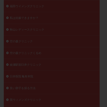
福田ウイメンズクリニック
私は妊娠できますか？
秋山レディースクリニック
空の森クリニック
空の森クリニックくるめ
綾瀬駅前臼井クリニック
臼井医院 亀有本院
良い卵子を採る方法
英ウィメンズクリニック