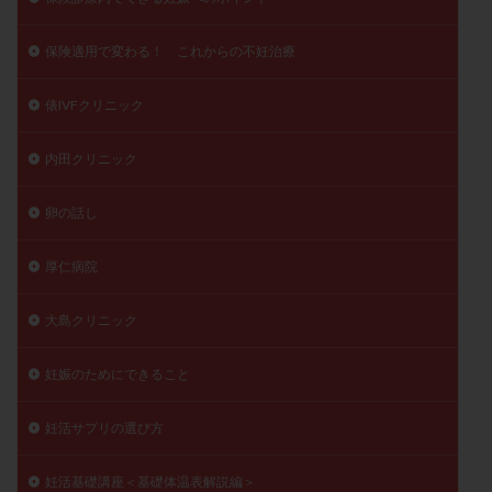
保険適用で変わる！ これからの不妊治療
俵IVFクリニック
内田クリニック
卵の話し
厚仁病院
大島クリニック
妊娠のためにできること
妊活サプリの選び方
妊活基礎講座＜基礎体温表解説編＞