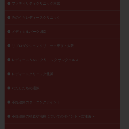
ファティリティクリニック東京
陽性反応
顕微
顕微授精
風疹
食事
食生活
養子縁組
骨盤腹膜炎
高AMH
みのうらレディースクリニック
高FSH
高プロラクチン血症
高刺激
高年齢
メディカルパーク湘南
高温期
高齢
高齢出産
黄体ホルモン
黄体化未破裂卵胞
黄体未破裂化卵胞
黄体機能不全
リプロダクションクリニック東京・大阪
黄体補充
レディース＆A R Tクリニック サンタクルス
検索
レディースクリニック北浜
わたしたちの選択
不妊治療のターニングポイント
不妊治療の検査や治療についてのポイント〜女性編〜