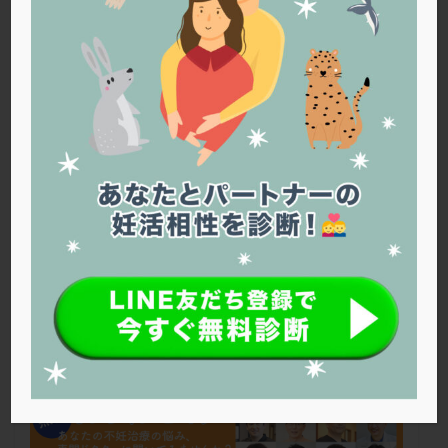
PQQ
PRP療法
SEET法
SLE
TESE
Th検査
TORIO検査
TRIO検査
ZyMot
アシストハッチング
アスピリン
アンタゴニスト法
アンチエイジング
インスリン抵抗性
イントラリピッド
ウトロゲスタン
エコー
エストラーナテープ
エストロゲン
オビドレル
おりもの
カウフマン療法
カウンセリング
ガニレスト
カバサール
カフェイン
カルシウムイオノファ
カンジタ
クラミジア
クリニック選び
グレード
クロミッド
クロミフェン
ゴナールエフ
コロナウイルス
コロナワクチン
サウナ
サプリ
サプリメント
シート法
シェーングレン症候群
ショート法
シリンジ法
スクラッチ
ステップアップ
ステップダウン
ストレス
スプリット