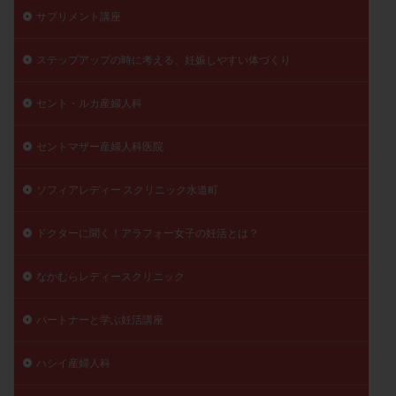
サプリメント講座
精子
精子の質
精子凍結
精子提供
精子減少症
精子無力症
精液検査
精神安定剤
ステップアップの時に考える、妊娠しやすい体づくり
精索静脈瘤
糖質
経血量
経過措置
絨毛染色体検査
絨毛組織
絨毛膜下血腫
セント・ルカ産婦人科
肝機能障害
肥満
胎嚢
胎盤ポリープ
胚
セントマザー産婦人科医院
胚培養
胚盤胞
胚盤胞到達率
胚盤胞移植
胚移植
腹腔鏡手術
腹腔鏡検査
膣内射精障害
ソフィアレディー スクリニック水道町
膿精液症
自己注射
自然周期
自然妊娠
自然排卵周期
自然移植周期
自費診療
良好胚
ドクターに聞く！アラフォー女子の妊活とは？
良好胚盤胞
葉酸
融解方法
血流改善
なかむらレディースクリニック
視床下部
貧血
貯卵
費用
転座
転院
透明帯除去培養
通院
通院回数
パートナーと学ぶ妊活講座
通院頻度
連続採卵
運動
過分割胚
ハシイ産婦人科
過食嘔吐
遺伝子異常
遺残卵胞
遺残胎盤
里親
閉塞性無精子症
閉経
陰性