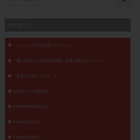
保険適用
偽嚢胞
偽閉経療法
先天性甲状腺機能低下症
先進医療
免疫異常
内膜スクラッチ
再発率
再開
凍結卵
カテゴリー
凍結卵子
凍結卵移送
凍結精子
凍結胚
凍結胚盤胞
凍結胚移植
凍結胚移植移植
「これからの不妊治療のポイント」
出産リスク
出産後
出血性黄体
分割胚
「働く女性のための不妊治療と仕事の両立のポイント」
分割胚凍結
初期胚
初期胚凍結
初期胚移植
初診
刺激周期
刺激方法
刺激法
『着床のためにできること』
前核期凍結
副作用
化学流産
医療保険
卵の数
卵の質
卵の輸送
卵子
2024年いい夫婦の日
卵子の老化
卵子の質
卵子凍結
卵子提供
2024年体外受精の日
卵巣
卵巣の吊り上げ
卵巣刺激
卵巣嚢腫
卵巣多孔
卵巣年齢
卵巣機能
卵巣機能不全
2024年妊活の日
卵巣機能低下
卵巣過剰刺激症候群
卵管
卵管切除
卵管卵巣膿瘍
卵管水腫
卵管狭窄
21年版妊活検定