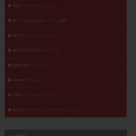
草津レディースクリニック
菜々子先生の妊活オンライン授業
蔵本ウイメンズクリニック
藤田医科大学羽田クリニック
醍醐渡辺クリニック
高崎ARTクリニック
高橋ウイメンズクリニック
麻布モンテアール レディースクリニック