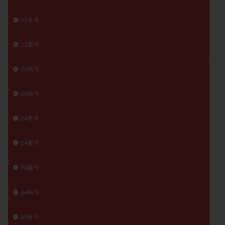
卵管留血症
卵管通水
卵管造影
卵管造影検査
23冬号
卵管閉塞
卵胞
卵質
原因不明
双子
反復流産
反復着床不全
受精
受精卵
23夏号
受精卵凍結
受精率
受精障害
喫煙
培養
培養士
基礎体温
基礎体温表
変形卵
23秋号
変性卵
多嚢胞性卵巣症候群
多核受精
23秋号
多精子授精
夫婦生活
奇形率
妊娠
妊娠リスク
妊娠初期
妊娠判定
妊娠検査薬
24冬号
妊娠率
妊娠継続
妊娠継続率
妊活
24夏号
妊活クイズ
妊活デビュー
妊活再開
婦人科疾患
子宮
子宮内フローラ
24春号
子宮内細菌叢検査
子宮内膜
子宮内膜ポリープ
子宮内膜受容能検査
子宮内膜炎
24秋号
子宮内膜異型増殖症
子宮内膜症
子宮内膜症性嚢胞
25冬号
子宮卵管造影検査
子宮収縮
子宮外妊娠