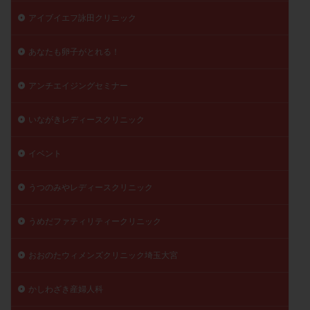
月経痛
未成熟卵
未熟卵
染色体検査
アイブイエフ詠田クリニック
染色体異常
栄養素
桑実胚移植
検査
あなたも卵子がとれる！
橋本病
機能性不妊
正常形態率
正常胚
正常胚率
死産
治療のやめ時
治療計画
アンチエイジングセミナー
流産
流産対策
温活
漢方
無排卵
無月経
無痛分娩
無精子症
無頭蓋症
いながきレディースクリニック
生活習慣
生理
生理不順
生理周期
イベント
生理痛
産み分け 妊活クイズ
甲状腺
甲状腺ホルモン
甲状腺機能不全
男性ホルモン
うつのみやレディースクリニック
男性不妊
病院選び
痛み
瘢痕症候群
うめだファティリティークリニック
着床
着床の検査
着床の窓
着床不全
着床前診断
着床率
着床痛
着床障害
おおのたウィメンズクリニック埼玉大宮
睡眠薬
禁欲
移植
移植のタイミング
移植周期
移植後
移植後の過ごし方
移植時期
かしわざき産婦人科
稽留流産
空胞
筋膜下筋腫
粘膜下筋腫