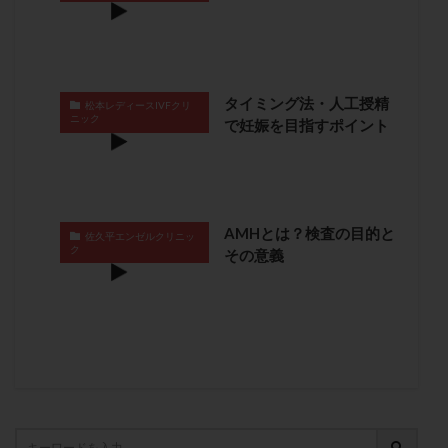
メンタル
モザイク杯
モザイク胚
ラクトバチルス
ラクトフェリン
ラパロドリリング
リュープリン
リュープロレリン注射
ルトラール
タイミング法・人工授精
レコベル
レトロゾール
レルミナ
松本レディースIVFクリ
ニック
で妊娠を目指すポイント
ロバートソン
ロング法
一般不妊治療
下垂体不全
不妊
不妊検査
不妊治療
不妊治療後の過ごし方
不妊症
不妊鍼灸
不整脈
不正出血
不眠
不育症
AMHとは？検査の目的と
佐久平エンゼルクリニッ
ク
不育症検査
両側卵管切除術
両卵管閉塞
中絶
その意義
中隔子宮
主治医変更
乏精子症
乳がん
乳酸菌
二人目不妊
二人目妊活
二段階胚移植
亜急性甲状腺炎
亜鉛
人工授精
低AMH
低グレード胚
低体重
低刺激
低年齢
低温期
体づくり
体外受精
体質改善
体重増加
体重管理
体験談
保険診療