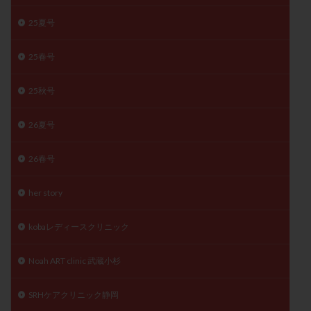
子宮奇形
子宮後屈
子宮筋腫
25夏号
子宮筋腫，妊活クイズ
子宮腺筋症
子宮鏡検査
射精障害
屈折
帝王切開
帝王切開瘢痕症候群
25春号
後屈子宮
性交渉
性交障害
性感染症
25秋号
性行為
慢性子宮内膜炎
成熟卵
抗TPO抗体
抗うつ剤
抗カルジオリピン抗体
26夏号
抗セントロメア抗体
抗リン脂質抗体
抗核抗体
抗生剤
抗精子抗体
抗酸化成分
排卵
26春号
排卵予定日
排卵出血
排卵刺激
排卵周期
her story
排卵周期法
排卵日
排卵日検査薬
排卵検査薬
排卵痛
排卵誘発
排卵誘発剤
排卵誘発法
kobaレディースクリニック
排卵障害
採卵
採卵後の過ごし方
採卵数
Noah ART clinic 武蔵小杉
採精
断乳
新鮮卵子
新鮮精子
新鮮胚移植
早期卵巣不全
早発卵巣不全
SRHケアクリニック静岡
更年期
月経不順
月経周期
月経困難