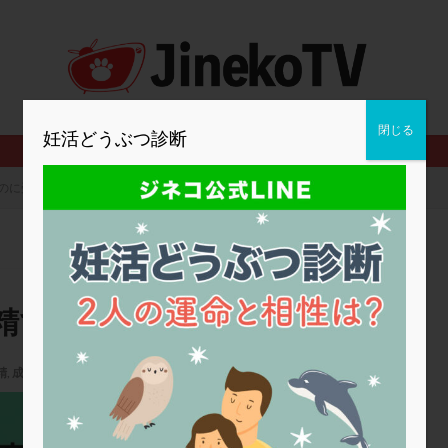
2人目妊活
2個戻し
2個移植
30代
3個移植
40代
BMI
CD138
DC胚
DFI
DHEA
E2
EMMA
査
ERPeak
FSH
FST
FTカテーテル
hCG
IMSI
MD-TESE
MRワクチン
MTHFR
NIPT
NK活性
NK細胞
閉じる
妊活どうぶつ診断
PCOS，妊活クイズ
PCPS
PFC-FD療法
PGT-A
PICSI
法
SEET法
SLE
TESE
Th検査
TORIO検査
TRIO検
のに受精できません
グ
アスピリン
アンタゴニスト法
アンチエイジング
インスリ
ウトロゲスタン
エコー
エストラーナテープ
エストロゲン
ウフマン療法
カウンセリング
ガニレスト
カバサール
カフェ
ファ
カンジタ
クラミジア
クリニック選び
グレード
ク
精できません
ゴナールエフ
コロナウイルス
コロナワクチン
サウナ
サプ
シート法
シェーングレン症候群
ショート法
シリンジ法
ス
精
,
成熟卵
ステップダウン
ストレス
スプリット
セカンドオピニオン
25春号
タイミング法
タイムラプス
ダイレクト分割
タクロリムス
チ