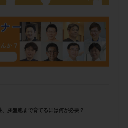
肥満
胎嚢
胎盤ポリープ
胚
胚培養
胚盤胞
胚盤胞
胚移植
腹腔鏡手術
腹腔鏡検査
膣内射精障害
膿精液症
然妊娠
自然排卵周期
自然移植周期
自費診療
良好胚
良
流改善
視床下部
貧血
貯卵
費用
転座
転院
数
通院頻度
連続採卵
運動
過分割胚
過食嘔吐
遺
残胎盤
里親
閉塞性無精子症
閉経
陰性
陽性反応
食生活
養子縁組
骨盤腹膜炎
高AMH
高FSH
高プロ
齢
高温期
高齢
高齢出産
黄体ホルモン
黄体化未破裂卵
黄体機能不全
黄体補充
検索
性、胚盤胞まで育てるには何が必要？