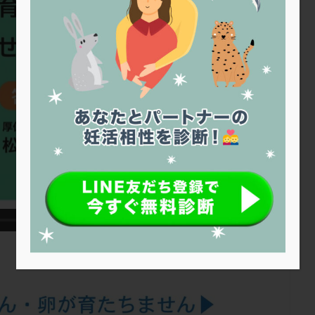
トリオ検査
トリソミー
ネフローゼ症候群
ビタミンC
ビタミ
ビブラマイシン
ピル
フーナーテスト
フェマーラ
フォ
ブライダルチェック
フラグメント
プラセンタ
プラノバール
プレコンセプション
プレドニン
プレマリン
プログラフ
プロ
プロバイオティクス
プロラクチン
ホルモン値
ホルモン投与
ホルモン補充法
ホルモン補充療法
マイクロポリープ
マルチ
メンタル
モザイク杯
モザイク胚
ラクトバチルス
ラクト
リュープリン
リュープロレリン注射
ルトラール
レコベル
バートソン
ロング法
一般不妊治療
下垂体不全
不妊
不
し方
不妊症
不妊鍼灸
不整脈
不正出血
不眠
不育
両卵管閉塞
中絶
中隔子宮
主治医変更
乏精子症
乳
二人目妊活
二段階胚移植
亜急性甲状腺炎
亜鉛
人工授精
低体重
低刺激
低年齢
低温期
体づくり
体外受精
重管理
体験談
保険診療
保険適用
偽嚢胞
偽閉経療法
低下症
先進医療
免疫異常
内膜スクラッチ
再発率
再開