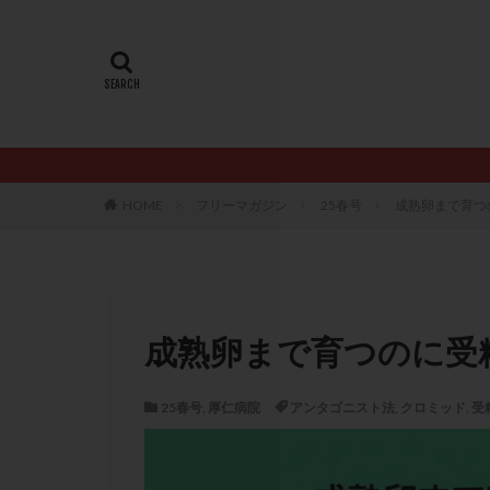
20代
22冬
AMH
ART
ERA
ERA検
LH
LUF
PCO
PCOS
PQQ
PRP療
HOME
フリーマガジン
25春号
成熟卵まで育つ
アシストハッチン
イントラリピッド
おりもの
カ
カルシウムイオノ
成熟卵まで育つのに受
クロミフェン
サプリメント
25春号
,
厚仁病院
アンタゴニスト法
,
クロミッド
,
受
ステップアップ
ダイエット