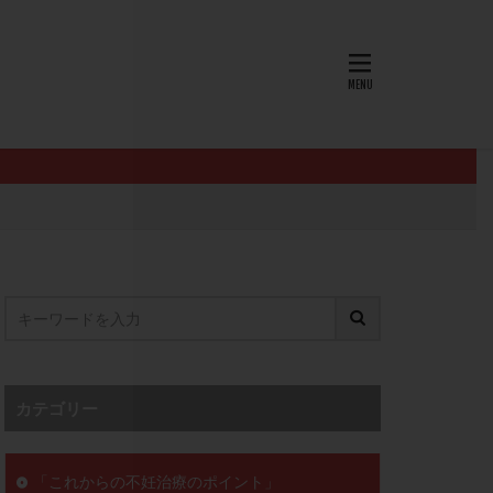
AID
ALICE
EndomeTRIO検査
L-カルニチン
OHSS
P4
PMS
PPOS法
査
ZyMot
ン抵抗性
オビドレル
イン
ロミッド
リ
クラッチ
カテゴリー
セックスレス
ョコレート嚢胞
「これからの不妊治療のポイント」