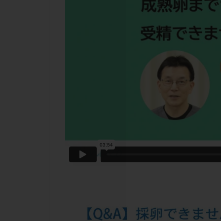
チラーヂン
ピックアップ障害
ブセレリン点鼻薬
ふりかけ法
プロテイン
ホルモン補充周期
ミトコンドリア
ラパロドリリング
レルミナ
ロ
不妊治療後の過ご
両側卵管切除術
二人目不妊
低グレード胚
体重増加
体
先天性甲状腺機能