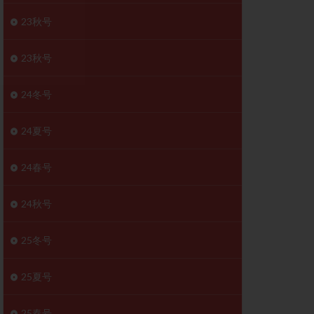
胚移植移植
23秋号
結
初期胚移植
医療保険
卵の数
23秋号
卵巣
巣機能不全
24冬号
卵管狭窄
原因不明
24夏号
受精障害
喫煙
24春号
群
多核受精
妊娠検査薬
24秋号
開
婦人科疾患
内膜受容能検査
25冬号
査
子宮収縮
25夏号
症
子宮鏡検査
障害
性感染症
25春号