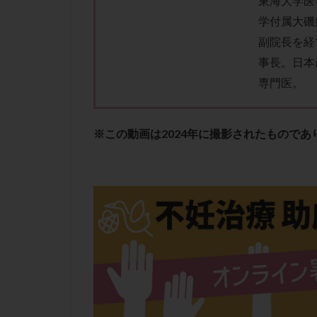
東海大学医
性行為
慢性
学付属大磯
抗セントロメア抗
副院長を経
排卵予定日
事長。日本
排卵検査薬
専門医。
採卵後の過ごし方
早発卵巣不全
※この動画は2024年に撮影されたもので
染色体検査
正常胚
正常
無排卵
無月
生理痛
産み
男性不妊
病
着床前診断
移植周期
移
精子
精子の
精索静脈瘤