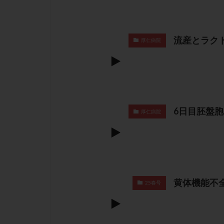
流産とラク
厚仁病院
6日目胚盤
厚仁病院
黄体機能不
25春号