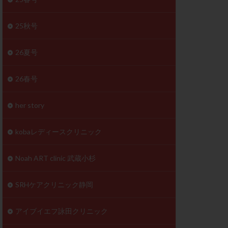
体
成分
排卵
25秋号
検査薬
26夏号
早期卵巣不全
26春号
未熟卵
正常形態率
her story
温活
漢方
理不順
生理周期
kobaレディースクリニック
性ホルモン
着床不全
Noah ART clinic 武蔵小杉
タイミング
SRHケアクリニック静岡
筋腫
粘膜下筋腫
精神安定剤
アイブイエフ詠田クリニック
下血腫