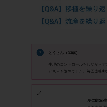
凍結卵子
凍
出産リスク
初診
刺激周
卵の質
卵の
卵巣の吊り上げ
卵巣機能低下
卵管留血症
双子
反復流
とくさん（33歳）
培養
培養士
生理のコントロールをしながらア
多精子授精
どちらも陰性でした。毎回成熟卵
妊娠率
妊娠
子宮
子宮内
子宮内膜炎
子宮外妊娠
厚仁病院 
射精障害
屈