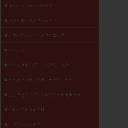
到達率
あなたも卵子がとれる！
自己注射
好胚盤胞
葉酸
アンチエイジングセミナー
透明帯除去培養
いながきレディースクリニック
伝子異常
顕微
顕微授精
イベント
ラクチン血症
胞
うつのみやレディースクリニック
うめだファティリティークリニック
おおのたウィメンズクリニック埼玉大宮
かしわざき産婦人科
サプリメント講座