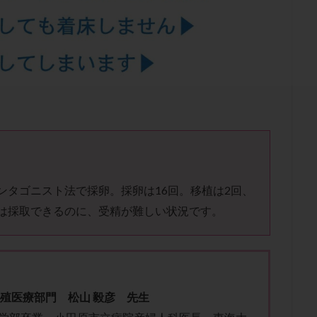
結卵移送
凍結精子
凍結胚
凍結胚盤胞
凍結胚移植
凍結
出産後
出血性黄体
分割胚
分割胚凍結
初期胚
初期胚凍
期
刺激方法
刺激法
前核期凍結
副作用
化学流産
輸送
卵子
卵子の老化
卵子の質
卵子凍結
卵子提供
卵巣刺激
卵巣嚢腫
卵巣多孔
卵巣年齢
卵巣機能
卵
卵巣過剰刺激症候群
卵管
卵管切除
卵管卵巣膿瘍
卵管水腫
卵管通水
卵管造影
卵管造影検査
卵管閉塞
卵胞
卵質
産
反復着床不全
受精
受精卵
受精卵凍結
受精率
基礎体温
基礎体温表
変形卵
変性卵
多嚢胞性卵巣症候
ンタゴニスト法で採卵。採卵は16回。移植は2回、
夫婦生活
奇形率
妊娠
妊娠リスク
妊娠初期
妊娠判定
は採取できるのに、受精が難しい状況です。
継続
妊娠継続率
妊活
妊活クイズ
妊活デビュー
妊活再
フローラ
子宮内細菌叢検査
子宮内膜
子宮内膜ポリープ
子宮
子宮内膜異型増殖症
子宮内膜症
子宮内膜症性嚢胞
子宮卵管造影検
子宮奇形
子宮後屈
子宮筋腫
子宮筋腫，妊活クイズ
子宮腺筋
生殖医療部門 松山 毅彦 先生
折
帝王切開
帝王切開瘢痕症候群
後屈子宮
性交渉
性交