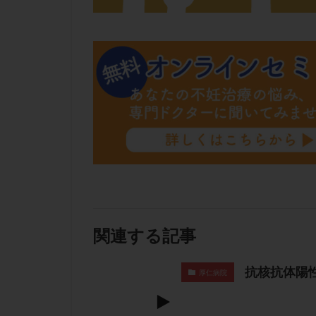
肝機能障害
胚盤胞移植
自然周期
自
融解方法
血
通院
通院回
遺残卵胞
遺
風疹
食事
高刺激
高年
黄体未破裂化卵胞
関連する記事
抗核抗体陽
厚仁病院