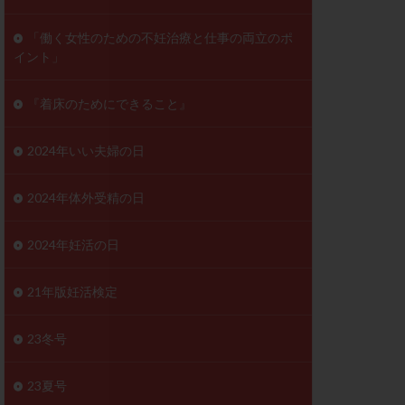
ンD
リスチム
「働く女性のための不妊治療と仕事の両立のポ
イント」
プラバノール
ゲステロン
『着床のためにできること』
ホルモン注射
ビタミン
2024年いい夫婦の日
フェリン
レトロゾール
2024年体外受精の日
妊検査
不妊治療
2024年妊活の日
症
不育症検査
がん
乳酸菌
21年版妊活検定
低AMH
体質改善
23冬号
凍結卵
23夏号