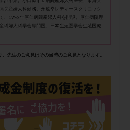
学部卒業。小田原市立病院産婦人科医長、東海大
子宮内膜炎
成熟卵
抗TPO抗体
抗うつ剤
抗カルジオリピン抗
病院産婦人科勤務、永遠幸レディースクリニック
体
抗リン脂質抗体
抗核抗体
抗生剤
抗精子抗体
抗酸化
て、1996 年厚仁病院産婦人科を開設。厚仁病院理
排卵出血
排卵刺激
排卵周期
排卵周期法
排卵日
排卵日
産科婦人科学会専門医。日本生殖医学会生殖医療
排卵痛
排卵誘発
排卵誘発剤
排卵誘発法
排卵障害
採卵
採卵数
採精
断乳
新鮮卵子
新鮮精子
新鮮胚移植
更年期
月経不順
月経周期
月経困難
月経痛
未成熟卵
あり、先生のご意見はその当時のご意見となります。
染色体異常
栄養素
桑実胚移植
検査
橋本病
機能性不妊
胚率
死産
治療のやめ時
治療計画
流産
流産対策
経
無痛分娩
無精子症
無頭蓋症
生活習慣
生理
生
分け 妊活クイズ
甲状腺
甲状腺ホルモン
甲状腺機能不全
男
院選び
痛み
瘢痕症候群
着床
着床の検査
着床の窓
着床率
着床痛
着床障害
睡眠薬
禁欲
移植
移植の
植後
移植後の過ごし方
移植時期
稽留流産
空胞
筋膜下
質
精子凍結
精子提供
精子減少症
精子無力症
精液検査
糖質
経血量
経過措置
絨毛染色体検査
絨毛組織
絨毛膜