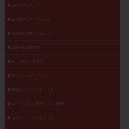
空の森クリニック
空の森クリニックくるめ
綾瀬駅前臼井クリニック
臼井医院 亀有本院
良い卵子を採る方法
英ウィメンズクリニック
草津レディースクリニック
菜々子先生の妊活オンライン授業
蔵本ウイメンズクリニック