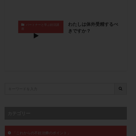
子宮奇形
子宮後屈
子宮筋腫
子宮筋腫，妊活クイズ
子宮腺筋症
子宮鏡検査
わたしは体外受精するべ
射精障害
屈折
帝王切開
帝王切開瘢痕症候群
パートナーと学ぶ妊活講
座
きですか？
後屈子宮
性交渉
性交障害
性感染症
性行為
慢性子宮内膜炎
成熟卵
抗TPO抗体
抗うつ剤
抗カルジオリピン抗体
抗セントロメア抗体
抗リン脂質抗体
抗核抗体
抗生剤
抗精子抗体
抗酸化成分
排卵
排卵予定日
排卵出血
排卵刺激
排卵周期
排卵周期法
排卵日
排卵日検査薬
排卵検査薬
排卵痛
排卵誘発
排卵誘発剤
排卵誘発法
排卵障害
採卵
採卵後の過ごし方
採卵数
カテゴリー
採精
断乳
新鮮卵子
新鮮精子
新鮮胚移植
早期卵巣不全
早発卵巣不全
「これからの不妊治療のポイント」
更年期
月経不順
月経周期
月経困難