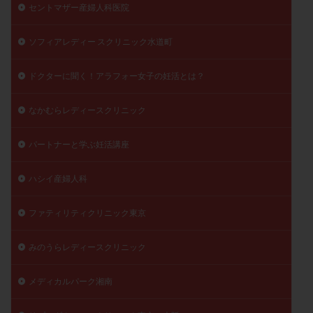
セントマザー産婦人科医院
ソフィアレディー スクリニック水道町
ドクターに聞く！アラフォー女子の妊活とは？
なかむらレディースクリニック
パートナーと学ぶ妊活講座
ハシイ産婦人科
ファティリティクリニック東京
みのうらレディースクリニック
メディカルパーク湘南