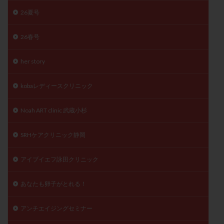
陽性反応
顕微
顕微授精
風疹
食事
26夏号
食生活
養子縁組
骨盤腹膜炎
高AMH
26春号
高FSH
高プロラクチン血症
高刺激
高年齢
高温期
高齢
高齢出産
黄体ホルモン
her story
黄体化未破裂卵胞
黄体未破裂化卵胞
黄体機能不全
kobaレディースクリニック
黄体補充
Noah ART clinic 武蔵小杉
検索
SRHケアクリニック静岡
アイブイエフ詠田クリニック
あなたも卵子がとれる！
アンチエイジングセミナー