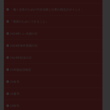
月経痛
未成熟卵
未熟卵
染色体検査
「働く女性のための不妊治療と仕事の両立のポイント」
染色体異常
栄養素
桑実胚移植
検査
橋本病
機能性不妊
正常形態率
正常胚
『着床のためにできること』
正常胚率
死産
治療のやめ時
治療計画
2024年いい夫婦の日
流産
流産対策
温活
漢方
無排卵
無月経
無痛分娩
無精子症
無頭蓋症
2024年体外受精の日
生活習慣
生理
生理不順
生理周期
生理痛
産み分け 妊活クイズ
甲状腺
2024年妊活の日
甲状腺ホルモン
甲状腺機能不全
男性ホルモン
21年版妊活検定
男性不妊
病院選び
痛み
瘢痕症候群
着床
着床の検査
着床の窓
着床不全
23冬号
着床前診断
着床率
着床痛
着床障害
睡眠薬
禁欲
移植
移植のタイミング
23夏号
移植周期
移植後
移植後の過ごし方
移植時期
23秋号
稽留流産
空胞
筋膜下筋腫
粘膜下筋腫