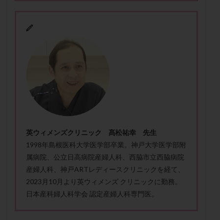
メンタル
モザイク杯
モザイク胚
ラクトバチルス
ラクトフェリン
ラパロドリリング
リュープリン
リュープロレリン注射
ルトラール
レコベル
レトロゾール
レルミナ
ロバートソン
ロング法
一般不妊治療
下垂体不全
不妊
不妊検査
不妊治療
不妊治療後の過ごし方
不妊症
不妊鍼灸
不整脈
不正出血
不眠
不育症
不育症検査
両側卵管切除術
両卵管閉塞
中絶
英ウィメンズクリニック 髙松祐幸 先生
中隔子宮
主治医変更
乏精子症
乳がん
1998年島根医科大学医学部卒業。神戸大学医学部附
乳酸菌
二人目不妊
二人目妊活
二段階胚移植
属病院、公立日高病院産婦人科、西脇市立西脇病院
亜急性甲状腺炎
亜鉛
人工授精
低AMH
産婦人科、神戸ARTレディースクリニックを経て、
2023月10月より英ウィメンズ クリニックに勤務。
低グレード胚
低体重
低刺激
低年齢
日本産科婦人科学会 認定産婦人科専門医。
低温期
体づくり
体外受精
体質改善
体重増加
体重管理
体験談
保険診療