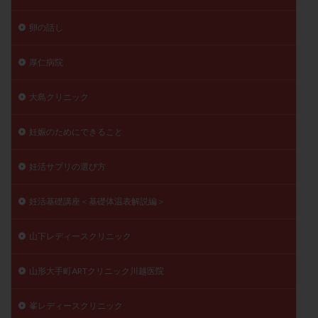
卵の話し
厚仁病院
大島クリニック
妊娠のためにできること
妊活サプリの選び方
妊活基礎講座＜基礎体温表解説編＞
山下レディースクリニック
山形大手町ARTクリニック川越医院
峯レディースクリニック