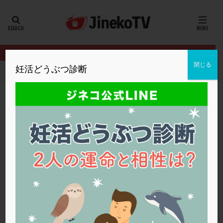
カテゴリー
タグ
閉じる
妊活どうぶつ診断
HOME
クリニック別
英ウィメンズクリニック
44歳、AMHが
20代
22冬
2人目妊活
2個戻し
2個移植
30代
3個移植
40代
AID
ALICE
AMH
ART
BMI
CD138
DC胚
DFI
44歳、AMHが0.01。生理がきません。どうし
DHEA
E2
EMMA
EndomeTRIO検査
たらいい？
ERA
ERA検査
ERPeak
FSH
FST
英ウィメンズクリニック
FTカテーテル
hCG
IMSI
L-カルニチン
タイミング法
,
低AMH
,
生理
,
閉経
,
高年齢
,
高齢
LH
LUF
MD-TESE
MRワクチン
MTHFR
英ウィメンズクリニック
NIPT
NK活性
NK細胞
OHSS
P4
PCO
PCOS
PCOS，妊活クイズ
PCPS
PFC-FD療法
PGT-A
PICSI
PMS
PPOS法