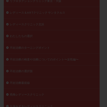
リプロダクションクリニック東京・大阪
レディース＆A R Tクリニック サンタクルス
レディースクリニック北浜
わたしたちの選択
不妊治療のターニングポイント
不妊治療の検査や治療についてのポイント〜女性編〜
不妊治療の選択肢
不妊治療最前線
両角レディースクリニック
久保みずきレディースクリニック