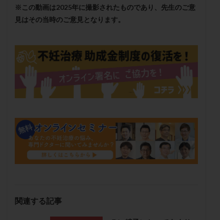
※この動画は2025年に撮影されたものであり、先生のご意
保険適用
偽嚢胞
偽閉経療法
見はその当時のご意見となります。
先天性甲状腺機能低下症
先進医療
免疫異常
内膜スクラッチ
再発率
再開
凍結卵
凍結卵子
凍結卵移送
凍結精子
凍結胚
凍結胚盤胞
凍結胚移植
凍結胚移植移植
出産リスク
出産後
出血性黄体
分割胚
分割胚凍結
初期胚
初期胚凍結
初期胚移植
初診
刺激周期
刺激方法
刺激法
前核期凍結
副作用
化学流産
医療保険
卵の数
卵の質
卵の輸送
卵子
卵子の老化
卵子の質
卵子凍結
卵子提供
卵巣
卵巣の吊り上げ
卵巣刺激
卵巣嚢腫
卵巣多孔
卵巣年齢
卵巣機能
卵巣機能不全
卵巣機能低下
卵巣過剰刺激症候群
卵管
関連する記事
卵管切除
卵管卵巣膿瘍
卵管水腫
卵管狭窄