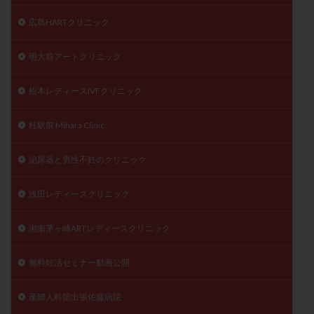
広島HARTクリニック
明大前アートクリニック
松本レディースIVFクリニック
桂駅前 Mihara Clinic
泌尿器と男性不妊のクリニック
浅田レディースクリニック
湘南茅ヶ崎ARTレディースクリニック
無料妊活セミナー動画公開
産婦人科舘出張佐藤病院