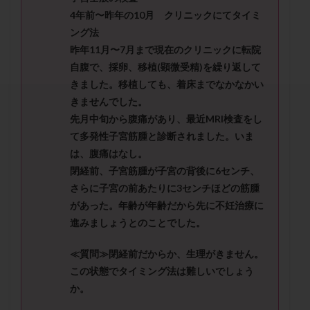
セカンドオピニオン
セックスレス
ダイエット
4年前〜昨年の10月 クリニックにてタイミ
タイミング法
タイムラプス
ダイレクト分割
ング法
タクロリムス
チョコレート嚢胞
チラーヂン
昨年11月〜7月まで現在のクリニックに転院
自腹で、採卵、移植(顕微受精)を繰り返して
トリオ検査
トリソミー
ネフローゼ症候群
きました。移植しても、着床までなかなかい
ビタミンC
ビタミンD
ピックアップ障害
きませんでした。
ビブラマイシン
ピル
フーナーテスト
先月中旬から腹痛があり、最近MRI検査をし
フェマーラ
フォリスチム
ブセレリン点鼻薬
て多発性子宮筋腫と診断されました。いま
ブライダルチェック
フラグメント
プラセンタ
は、腹痛はなし。
閉経前、子宮筋腫が子宮の背後に6センチ、
プラノバール
プラバノール
ふりかけ法
さらに子宮の前あたりに3センチほどの筋腫
プレコンセプション
プレドニン
プレマリン
があった。年齢が年齢だから先に不妊治療に
プログラフ
プロゲステロン
プロテイン
進みましょうとのことでした。
プロバイオティクス
プロラクチン
ホルモン値
≪質問≫閉経前だからか、生理がきません。
ホルモン投与
ホルモン注射
ホルモン補充周期
この状態でタイミング法は難しいでしょう
ホルモン補充法
ホルモン補充療法
か。
マイクロポリープ
マルチビタミン
ミトコンドリア