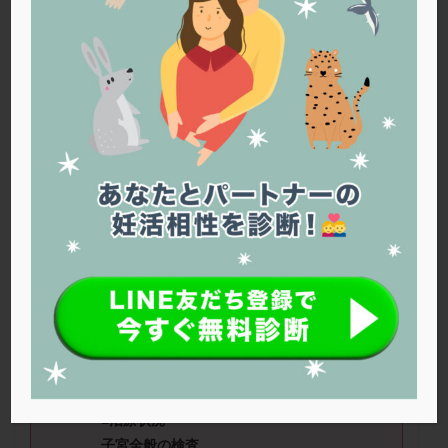
PQQ
PRP療法
SEET法
SLE
TESE
Th検査
TORIO検査
TRIO検査
ZyMot
アシストハッチング
アスピリン
アンタゴニスト法
アンチエイジング
インスリン抵抗性
イントラリピッド
ウトロゲスタン
エコー
エストラーナテープ
エストロゲン
オビドレル
おりもの
カウフマン療法
カウンセリング
ガニレスト
カバサール
カフェイン
カルシウムイオノファ
カンジタ
クラミジア
クリニック選び
グレード
クロミッド
クロミフェン
ゴナールエフ
コロナウイルス
バナナさん（44
歳）
■治療ステー
コロナワクチン
サウナ
サプリ
サプリメント
ジ：タイミング法 ■妊活歴：3年～4
シート法
シェーングレン症候群
ショート法
年 ■AMH：0.01 ■精液所見：良好
シリンジ法
スクラッチ
ステップアップ
■治療状況
ステップダウン
ストレス
スプリット
子宮全般の検査