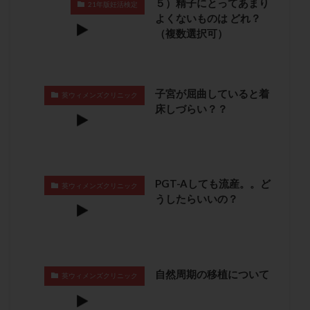
５）精子にとってあまり
21年版妊活検定
卵管留血症
卵管通水
卵管造影
卵管造影検査
よくないものは どれ？
（複数選択可）
卵管閉塞
卵胞
卵質
原因不明
双子
反復流産
反復着床不全
受精
受精卵
受精卵凍結
受精率
受精障害
喫煙
培養
子宮が屈曲していると着
培養士
基礎体温
基礎体温表
変形卵
英ウィメンズクリニック
床しづらい？？
変性卵
多嚢胞性卵巣症候群
多核受精
多精子授精
夫婦生活
奇形率
妊娠
妊娠リスク
妊娠初期
妊娠判定
妊娠検査薬
妊娠率
妊娠継続
妊娠継続率
妊活
PGT-Aしても流産。。ど
英ウィメンズクリニック
うしたらいいの？
妊活クイズ
妊活デビュー
妊活再開
婦人科疾患
子宮
子宮内フローラ
子宮内細菌叢検査
子宮内膜
子宮内膜ポリープ
子宮内膜受容能検査
子宮内膜炎
自然周期の移植について
英ウィメンズクリニック
子宮内膜異型増殖症
子宮内膜症
子宮内膜症性嚢胞
子宮卵管造影検査
子宮収縮
子宮外妊娠