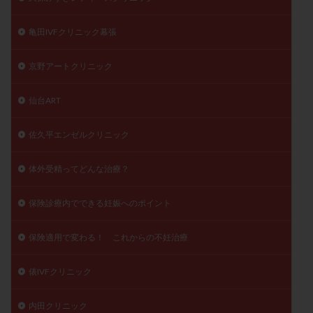
亀田IVFクリニック幕張
京野アートクリニック
仙台ART
佐久平エンゼルクリニック
体外受精ってどんな治療？
保険診療内でできる妊娠へのポイント
保険適用で変わる！ これからの不妊治療
俵IVFクリニック
内田クリニック