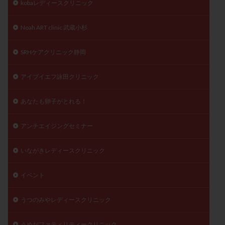
kobaレディースクリニック
精子
精子の質
精子凍結
精子提供
精子減少症
精子無力症
精液検査
精神安定剤
Noah ART clinic 武蔵小杉
精索静脈瘤
糖質
経血量
経過措置
SRHケアクリニック静岡
絨毛染色体検査
絨毛組織
絨毛膜下血腫
肝機能障害
肥満
胎嚢
胎盤ポリープ
胚
アイブイエフ詠田クリニック
胚培養
胚盤胞
胚盤胞到達率
胚盤胞移植
あなたも卵子がとれる！
胚移植
腹腔鏡手術
腹腔鏡検査
膣内射精障害
膿精液症
自己注射
自然周期
自然妊娠
アンチエイジングセミナー
自然排卵周期
自然移植周期
自費診療
良好胚
良好胚盤胞
葉酸
融解方法
血流改善
いながきレディースクリニック
視床下部
貧血
貯卵
費用
転座
イベント
転院
透明帯除去培養
通院
通院回数
通院頻度
連続採卵
運動
過分割胚
うつのみやレディースクリニック
過食嘔吐
遺伝子異常
遺残卵胞
遺残胎盤
里親
閉塞性無精子症
閉経
陰性
うめだファティリティークリニック