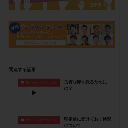
メンタル
モザイク杯
モザイク胚
ラクトバチルス
ラクトフェリン
ラパロドリリング
リュープリン
リュープロレリン注射
ルトラール
レコベル
レトロゾール
レルミナ
ロバートソン
ロング法
一般不妊治療
下垂体不全
不妊
不妊検査
不妊治療
不妊治療後の過ごし方
不妊症
不妊鍼灸
不整脈
不正出血
不眠
不育症
関連する記事
不育症検査
両側卵管切除術
両卵管閉塞
中絶
中隔子宮
主治医変更
乏精子症
乳がん
良質な卵を採るために
英ウィメンズクリニック
は？
乳酸菌
二人目不妊
二人目妊活
二段階胚移植
亜急性甲状腺炎
亜鉛
人工授精
低AMH
低グレード胚
低体重
低刺激
低年齢
低温期
体づくり
体外受精
体質改善
移植前に受けておく検査
英ウィメンズクリニック
体重増加
体重管理
体験談
保険診療
について