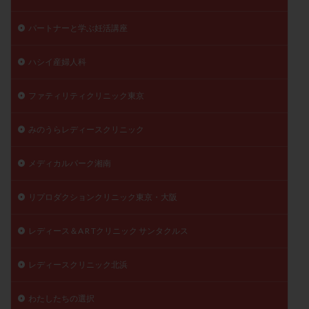
パートナーと学ぶ妊活講座
ハシイ産婦人科
ファティリティクリニック東京
みのうらレディースクリニック
メディカルパーク湘南
リプロダクションクリニック東京・大阪
レディース＆A R Tクリニック サンタクルス
レディースクリニック北浜
わたしたちの選択