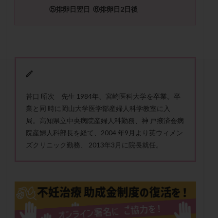
セカンドオピニオン
セックスレス
ダイエット
⑤
排卵日翌日
⑥
排卵日
2
日後
タイミング法
タイムラプス
ダイレクト分割
タクロリムス
チョコレート嚢胞
チラーヂン
トリオ検査
トリソミー
ネフローゼ症候群
ビタミンC
ビタミンD
ピックアップ障害
ビブラマイシン
ピル
フーナーテスト
フェマーラ
フォリスチム
ブセレリン点鼻薬
苔口 昭次 先生 1984年、宮崎医科大学を卒業。卒
ブライダルチェック
フラグメント
プラセンタ
業と同 時に岡山大学医学部産婦人科学教室に入
局。高知県立中央病院産婦人科勤務、神 戸掖済会病
プラノバール
プラバノール
ふりかけ法
院産婦人科部長を経て、2004 年9月より英ウィメン
プレコンセプション
プレドニン
プレマリン
ズクリニック勤務、 2013年3月に院長就任。
プログラフ
プロゲステロン
プロテイン
プロバイオティクス
プロラクチン
ホルモン値
ホルモン投与
ホルモン注射
ホルモン補充周期
ホルモン補充法
ホルモン補充療法
マイクロポリープ
マルチビタミン
ミトコンドリア