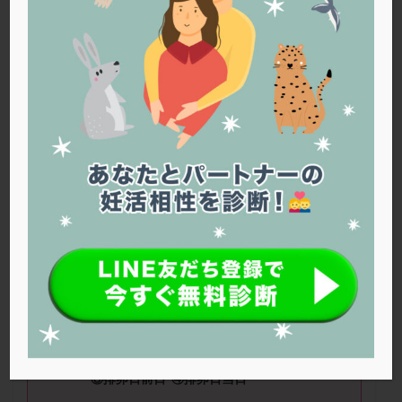
PQQ
PRP療法
SEET法
SLE
TESE
Th検査
TORIO検査
TRIO検査
ZyMot
アシストハッチング
アスピリン
アンタゴニスト法
アンチエイジング
インスリン抵抗性
イントラリピッド
ウトロゲスタン
エコー
エストラーナテープ
エストロゲン
オビドレル
おりもの
カウフマン療法
カウンセリング
ガニレスト
カバサール
カフェイン
カルシウムイオノファ
カンジタ
クラミジア
クリニック選び
グレード
クロミッド
性交渉をもつタイミングで、
もっとも妊娠の
クロミフェン
ゴナールエフ
コロナウイルス
確率が高いのは？
コロナワクチン
サウナ
サプリ
サプリメント
シート法
シェーングレン症候群
ショート法
①
排卵日
3
日前
②
排卵日
2
日前
シリンジ法
スクラッチ
ステップアップ
③
排卵日前日
④
排卵日当日
ステップダウン
ストレス
スプリット