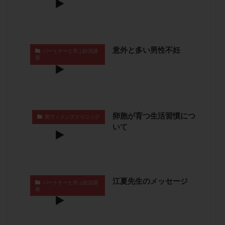
保険適用
偽嚢胞
偽閉経療法
先天性甲状腺機能低下症
先進医療
免疫異常
内膜スクラッチ
再発率
再開
凍結卵
意外と多い男性不妊
パートナーと学ぶ妊活講
凍結卵子
凍結卵移送
凍結精子
凍結胚
座
凍結胚盤胞
凍結胚移植
凍結胚移植移植
出産リスク
出産後
出血性黄体
分割胚
分割胚凍結
初期胚
初期胚凍結
初期胚移植
初診
刺激周期
刺激方法
刺激法
卵胞が育つ生活習慣につ
英ウィメンズクリニック
いて
前核期凍結
副作用
化学流産
医療保険
卵の数
卵の質
卵の輸送
卵子
卵子の老化
卵子の質
卵子凍結
卵子提供
卵巣
卵巣の吊り上げ
卵巣刺激
卵巣嚢腫
江夏先生のメッセージ
パートナーと学ぶ妊活講
卵巣多孔
卵巣年齢
卵巣機能
卵巣機能不全
座
卵巣機能低下
卵巣過剰刺激症候群
卵管
卵管切除
卵管卵巣膿瘍
卵管水腫
卵管狭窄