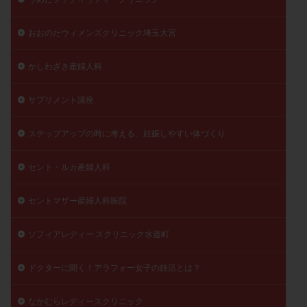
陽性反応
顕微
顕微授精
風疹
食事
おおのたウィメンズクリニック埼玉大宮
食生活
養子縁組
骨盤腹膜炎
高AMH
高FSH
高プロラクチン血症
高刺激
高年齢
かしわざき産婦人科
高温期
高齢
高齢出産
黄体ホルモン
黄体化未破裂卵胞
黄体未破裂化卵胞
黄体機能不全
サプリメント講座
黄体補充
ステップアップの時に考える、妊娠しやすい体づくり
検索
セント・ルカ産婦人科
セントマザー産婦人科医院
ソフィアレディー スクリニック水道町
ドクターに聞く！アラフォー女子の妊活とは？
なかむらレディースクリニック