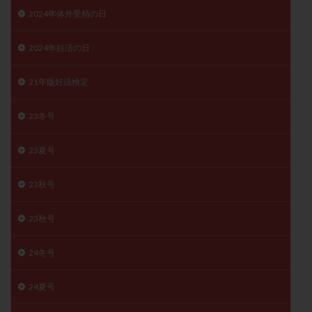
子宮奇形
子宮後屈
子宮筋腫
2024年体外受精の日
子宮筋腫，妊活クイズ
子宮腺筋症
子宮鏡検査
2024年妊活の日
射精障害
屈折
帝王切開
帝王切開瘢痕症候群
後屈子宮
性交渉
性交障害
性感染症
21年版妊活検定
性行為
慢性子宮内膜炎
成熟卵
抗TPO抗体
23冬号
抗うつ剤
抗カルジオリピン抗体
抗セントロメア抗体
抗リン脂質抗体
抗核抗体
23夏号
抗生剤
抗精子抗体
抗酸化成分
排卵
排卵予定日
排卵出血
排卵刺激
排卵周期
23秋号
排卵周期法
排卵日
排卵日検査薬
排卵検査薬
23秋号
排卵痛
排卵誘発
排卵誘発剤
排卵誘発法
排卵障害
採卵
採卵後の過ごし方
採卵数
24冬号
採精
断乳
新鮮卵子
新鮮精子
新鮮胚移植
早期卵巣不全
早発卵巣不全
24夏号
更年期
月経不順
月経周期
月経困難