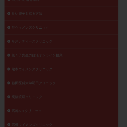
良い卵子を採る方法
英ウィメンズクリニック
草津レディースクリニック
菜々子先生の妊活オンライン授業
蔵本ウイメンズクリニック
藤田医科大学羽田クリニック
醍醐渡辺クリニック
高崎ARTクリニック
高橋ウイメンズクリニック