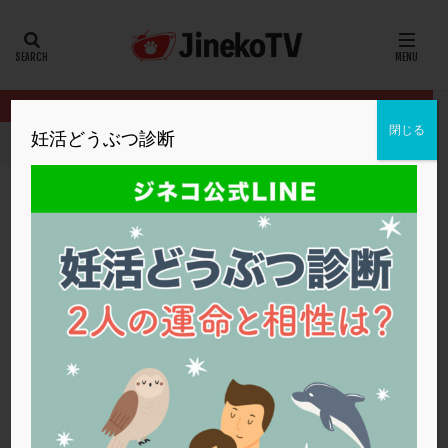
カテゴリー
タグ
閉じる
妊活どうぶつ診断
HOME
イベント
21年版妊活検定
８）性交渉をもつタイミング
20代
22冬
2人目妊活
2個戻し
2個移植
30代
3個移植
40代
AID
ALICE
AMH
ART
BMI
CD138
DC胚
DFI
８）性交渉をもつタイミングで、 もっとも妊
DHEA
E2
EMMA
EndomeTRIO検査
娠の確率が高いのは？
ERA
ERA検査
ERPeak
FSH
FST
21年版妊活検定
,
英ウィメンズクリニック
FTカテーテル
hCG
IMSI
L-カルニチン
21年版妊活検定
LH
LUF
MD-TESE
MRワクチン
MTHFR
NIPT
NK活性
NK細胞
OHSS
P4
PCO
PCOS
PCOS，妊活クイズ
PCPS
PFC-FD療法
PGT-A
PICSI
PMS
PPOS法