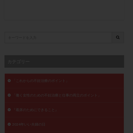
卵管留血症
卵管通水
卵管造影
卵管造影検査
卵管閉塞
卵胞
卵質
原因不明
双子
反復流産
反復着床不全
受精
受精卵
受精卵凍結
受精率
受精障害
喫煙
培養
培養士
基礎体温
基礎体温表
変形卵
変性卵
多嚢胞性卵巣症候群
多核受精
多精子授精
夫婦生活
奇形率
妊娠
カテゴリー
妊娠リスク
妊娠初期
妊娠判定
妊娠検査薬
妊娠率
妊娠継続
妊娠継続率
妊活
「これからの不妊治療のポイント」
妊活クイズ
妊活デビュー
妊活再開
婦人科疾患
子宮
子宮内フローラ
「働く女性のための不妊治療と仕事の両立のポイント」
子宮内細菌叢検査
子宮内膜
子宮内膜ポリープ
『着床のためにできること』
子宮内膜受容能検査
子宮内膜炎
子宮内膜異型増殖症
子宮内膜症
子宮内膜症性嚢胞
2024年いい夫婦の日
子宮卵管造影検査
子宮収縮
子宮外妊娠