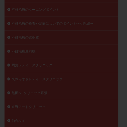
不妊治療のターニングポイント
不妊治療の検査や治療についてのポイント〜女性編〜
不妊治療の選択肢
不妊治療最前線
両角レディースクリニック
久保みずきレディースクリニック
亀田IVFクリニック幕張
京野アートクリニック
仙台ART