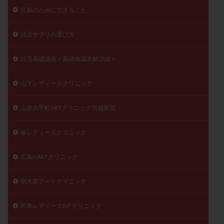
妊娠のためにできること
妊活サプリの選び方
妊活基礎講座＜基礎体温表解説編＞
山下レディースクリニック
山形大手町ARTクリニック川越医院
峯レディースクリニック
広島HARTクリニック
明大前アートクリニック
松本レディースIVFクリニック