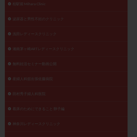
桂駅前 Mihara Clinic
泌尿器と男性不妊のクリニック
浅田レディースクリニック
湘南茅ヶ崎ARTレディースクリニック
無料妊活セミナー動画公開
産婦人科舘出張佐藤病院
田村秀子婦人科医院
着床のためにできること 卵子編
神奈川レディースクリニック