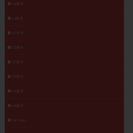
24春号
月経痛
未成熟卵
未熟卵
染色体検査
染色体異常
栄養素
桑実胚移植
検査
24秋号
橋本病
機能性不妊
正常形態率
正常胚
正常胚率
死産
治療のやめ時
治療計画
25冬号
流産
流産対策
温活
漢方
無排卵
25夏号
無月経
無痛分娩
無精子症
無頭蓋症
生活習慣
生理
生理不順
生理周期
25春号
生理痛
産み分け 妊活クイズ
甲状腺
25秋号
甲状腺ホルモン
甲状腺機能不全
男性ホルモン
男性不妊
病院選び
痛み
瘢痕症候群
26夏号
着床
着床の検査
着床の窓
着床不全
着床前診断
着床率
着床痛
着床障害
26春号
睡眠薬
禁欲
移植
移植のタイミング
her story
移植周期
移植後
移植後の過ごし方
移植時期
稽留流産
空胞
筋膜下筋腫
粘膜下筋腫