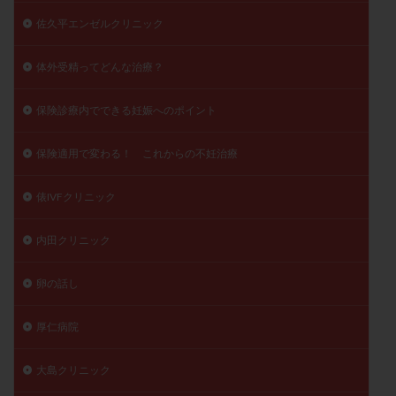
佐久平エンゼルクリニック
体外受精ってどんな治療？
保険診療内でできる妊娠へのポイント
保険適用で変わる！ これからの不妊治療
俵IVFクリニック
内田クリニック
卵の話し
厚仁病院
大島クリニック