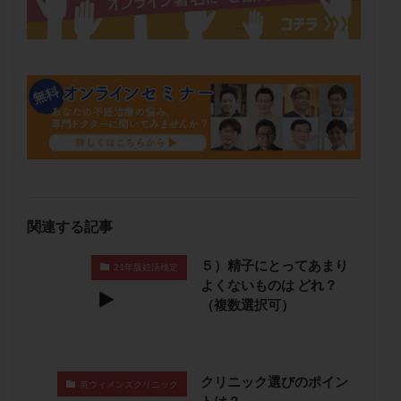
メンタル
モザイク杯
モザイク胚
ラクトバチルス
ラクトフェリン
ラパロドリリング
リュープリン
リュープロレリン注射
ルトラール
レコベル
レトロゾール
レルミナ
ロバートソン
ロング法
一般不妊治療
下垂体不全
不妊
不妊検査
不妊治療
不妊治療後の過ごし方
不妊症
不妊鍼灸
不整脈
不正出血
不眠
不育症
関連する記事
不育症検査
両側卵管切除術
両卵管閉塞
中絶
中隔子宮
主治医変更
乏精子症
乳がん
５）精子にとってあまり
21年版妊活検定
乳酸菌
二人目不妊
二人目妊活
二段階胚移植
よくないものは どれ？
（複数選択可）
亜急性甲状腺炎
亜鉛
人工授精
低AMH
低グレード胚
低体重
低刺激
低年齢
低温期
体づくり
体外受精
体質改善
クリニック選びのポイン
英ウィメンズクリニック
体重増加
体重管理
体験談
保険診療