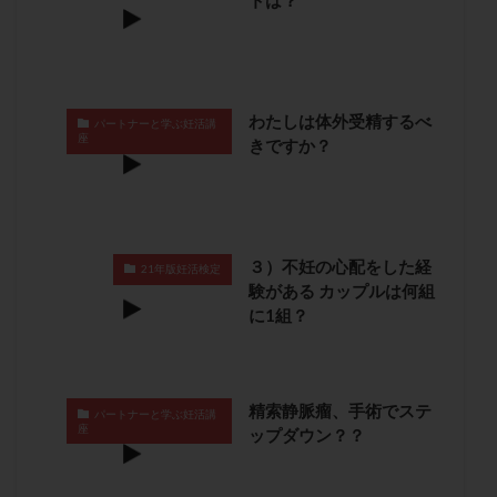
トは？
保険適用
偽嚢胞
偽閉経療法
先天性甲状腺機能低下症
先進医療
免疫異常
内膜スクラッチ
再発率
再開
凍結卵
凍結卵子
凍結卵移送
凍結精子
凍結胚
わたしは体外受精するべ
パートナーと学ぶ妊活講
座
きですか？
凍結胚盤胞
凍結胚移植
凍結胚移植移植
出産リスク
出産後
出血性黄体
分割胚
分割胚凍結
初期胚
初期胚凍結
初期胚移植
初診
刺激周期
刺激方法
刺激法
３）不妊の心配をした経
21年版妊活検定
前核期凍結
副作用
化学流産
医療保険
験がある カップルは何組
に1組？
卵の数
卵の質
卵の輸送
卵子
卵子の老化
卵子の質
卵子凍結
卵子提供
卵巣
卵巣の吊り上げ
卵巣刺激
卵巣嚢腫
精索静脈瘤、手術でステ
パートナーと学ぶ妊活講
卵巣多孔
卵巣年齢
卵巣機能
卵巣機能不全
座
ップダウン？？
卵巣機能低下
卵巣過剰刺激症候群
卵管
卵管切除
卵管卵巣膿瘍
卵管水腫
卵管狭窄