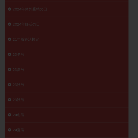
子宮奇形
子宮後屈
子宮筋腫
2024年体外受精の日
子宮筋腫，妊活クイズ
子宮腺筋症
子宮鏡検査
射精障害
屈折
帝王切開
帝王切開瘢痕症候群
2024年妊活の日
後屈子宮
性交渉
性交障害
性感染症
21年版妊活検定
性行為
慢性子宮内膜炎
成熟卵
抗TPO抗体
抗うつ剤
抗カルジオリピン抗体
23冬号
抗セントロメア抗体
抗リン脂質抗体
抗核抗体
23夏号
抗生剤
抗精子抗体
抗酸化成分
排卵
排卵予定日
排卵出血
排卵刺激
排卵周期
23秋号
排卵周期法
排卵日
排卵日検査薬
排卵検査薬
排卵痛
排卵誘発
排卵誘発剤
排卵誘発法
23秋号
排卵障害
採卵
採卵後の過ごし方
採卵数
24冬号
採精
断乳
新鮮卵子
新鮮精子
新鮮胚移植
早期卵巣不全
早発卵巣不全
24夏号
更年期
月経不順
月経周期
月経困難