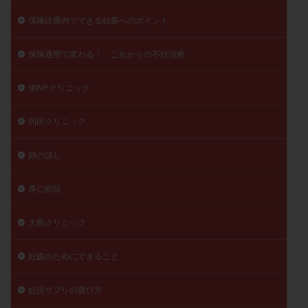
保険診療内でできる妊娠へのポイント
保険適用で変わる！ これからの不妊治療
俵IVFクリニック
内田クリニック
卵の話し
厚仁病院
大島クリニック
妊娠のためにできること
妊活サプリの選び方