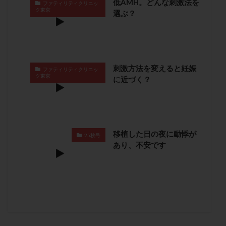
低AMH。どんな刺激法を
ファティリティクリニッ
卵管留血症
卵管通水
卵管造影
卵管造影検査
ク東京
選ぶ？
卵管閉塞
卵胞
卵質
原因不明
双子
反復流産
反復着床不全
受精
受精卵
受精卵凍結
受精率
受精障害
喫煙
培養
刺激方法を変えると妊娠
培養士
基礎体温
基礎体温表
変形卵
ファティリティクリニッ
ク東京
に近づく？
変性卵
多嚢胞性卵巣症候群
多核受精
多精子授精
夫婦生活
奇形率
妊娠
妊娠リスク
妊娠初期
妊娠判定
妊娠検査薬
妊娠率
妊娠継続
妊娠継続率
妊活
移植した日の夜に動悸が
25秋号
あり、不安です
妊活クイズ
妊活デビュー
妊活再開
婦人科疾患
子宮
子宮内フローラ
子宮内細菌叢検査
子宮内膜
子宮内膜ポリープ
子宮内膜受容能検査
子宮内膜炎
子宮内膜異型増殖症
子宮内膜症
子宮内膜症性嚢胞
子宮卵管造影検査
子宮収縮
子宮外妊娠