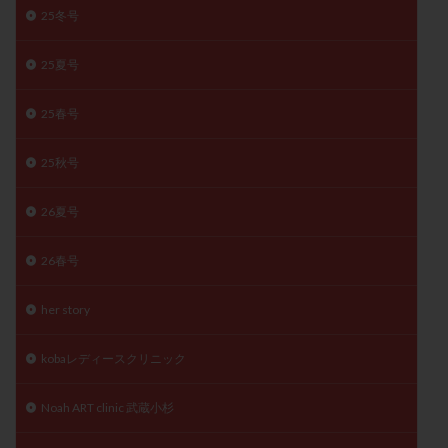
25冬号
精子
精子の質
精子凍結
精子提供
精子減少症
精子無力症
精液検査
精神安定剤
25夏号
精索静脈瘤
糖質
経血量
経過措置
絨毛染色体検査
絨毛組織
絨毛膜下血腫
25春号
肝機能障害
肥満
胎嚢
胎盤ポリープ
胚
25秋号
胚培養
胚盤胞
胚盤胞到達率
胚盤胞移植
胚移植
腹腔鏡手術
腹腔鏡検査
膣内射精障害
26夏号
膿精液症
自己注射
自然周期
自然妊娠
26春号
自然排卵周期
自然移植周期
自費診療
良好胚
良好胚盤胞
葉酸
融解方法
血流改善
her story
視床下部
貧血
貯卵
費用
転座
転院
透明帯除去培養
通院
通院回数
kobaレディースクリニック
通院頻度
連続採卵
運動
過分割胚
Noah ART clinic 武蔵小杉
過食嘔吐
遺伝子異常
遺残卵胞
遺残胎盤
里親
閉塞性無精子症
閉経
陰性