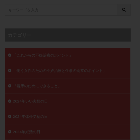
子宮奇形
子宮後屈
子宮筋腫
子宮筋腫，妊活クイズ
子宮腺筋症
子宮鏡検査
射精障害
屈折
帝王切開
帝王切開瘢痕症候群
後屈子宮
性交渉
性交障害
性感染症
カテゴリー
性行為
慢性子宮内膜炎
成熟卵
抗TPO抗体
抗うつ剤
抗カルジオリピン抗体
「これからの不妊治療のポイント」
抗セントロメア抗体
抗リン脂質抗体
抗核抗体
「働く女性のための不妊治療と仕事の両立のポイント」
抗生剤
抗精子抗体
抗酸化成分
排卵
排卵予定日
排卵出血
排卵刺激
排卵周期
『着床のためにできること』
排卵周期法
排卵日
排卵日検査薬
排卵検査薬
排卵痛
排卵誘発
排卵誘発剤
排卵誘発法
2024年いい夫婦の日
排卵障害
採卵
採卵後の過ごし方
採卵数
2024年体外受精の日
採精
断乳
新鮮卵子
新鮮精子
新鮮胚移植
早期卵巣不全
早発卵巣不全
2024年妊活の日
更年期
月経不順
月経周期
月経困難