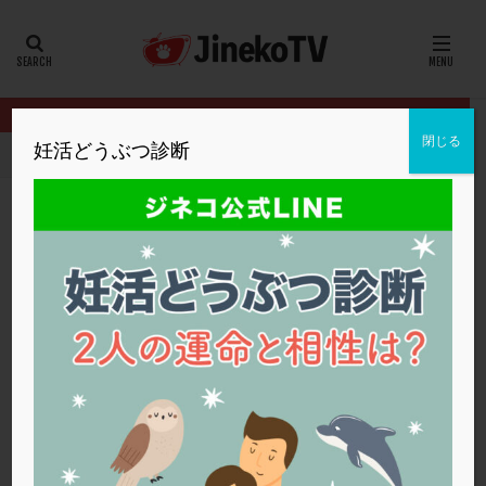
カテゴリー
タグ
閉じる
妊活どうぶつ診断
HOME
クリニック別
ファティリティクリニック東京
質の良い
20代
22冬
2人目妊活
2個戻し
2個移植
30代
3個移植
40代
AID
ALICE
AMH
ART
BMI
CD138
DC胚
DFI
質の良い受精卵を作るには？
DHEA
E2
EMMA
EndomeTRIO検査
ファティリティクリニック東京
生理不順
,
高年齢
,
高齢
ERA
ERA検査
ERPeak
FSH
FST
FTカテーテル
hCG
IMSI
L-カルニチン
ファティリティクリニック東京
LH
LUF
MD-TESE
MRワクチン
MTHFR
NIPT
NK活性
NK細胞
OHSS
P4
PCO
PCOS
PCOS，妊活クイズ
PCPS
PFC-FD療法
PGT-A
PICSI
PMS
PPOS法