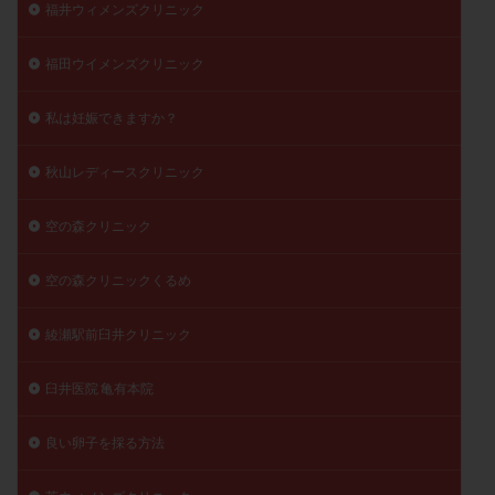
福井ウィメンズクリニック
福田ウイメンズクリニック
私は妊娠できますか？
秋山レディースクリニック
空の森クリニック
空の森クリニックくるめ
綾瀬駅前臼井クリニック
臼井医院 亀有本院
良い卵子を採る方法