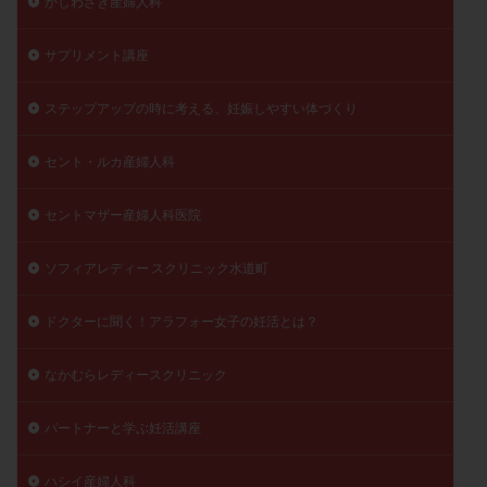
かしわざき産婦人科
サプリメント講座
ステップアップの時に考える、妊娠しやすい体づくり
セント・ルカ産婦人科
セントマザー産婦人科医院
ソフィアレディー スクリニック水道町
ドクターに聞く！アラフォー女子の妊活とは？
なかむらレディースクリニック
パートナーと学ぶ妊活講座
ハシイ産婦人科