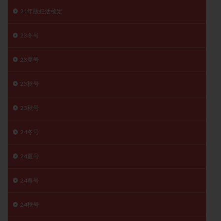
月経痛
未成熟卵
未熟卵
染色体検査
21年版妊活検定
染色体異常
栄養素
桑実胚移植
検査
23冬号
橋本病
機能性不妊
正常形態率
正常胚
正常胚率
死産
治療のやめ時
治療計画
23夏号
流産
流産対策
温活
漢方
無排卵
23秋号
無月経
無痛分娩
無精子症
無頭蓋症
生活習慣
生理
生理不順
生理周期
23秋号
生理痛
産み分け 妊活クイズ
甲状腺
甲状腺ホルモン
甲状腺機能不全
男性ホルモン
24冬号
男性不妊
病院選び
痛み
瘢痕症候群
24夏号
着床
着床の検査
着床の窓
着床不全
着床前診断
着床率
着床痛
着床障害
24春号
睡眠薬
禁欲
移植
移植のタイミング
移植周期
移植後
移植後の過ごし方
移植時期
24秋号
稽留流産
空胞
筋膜下筋腫
粘膜下筋腫