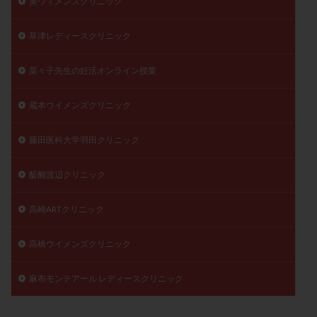
英ウィメンズクリニック
草津レディースクリニック
菜々子先生の妊活オンライン授業
蔵本ウイメンズクリニック
藤田医科大学羽田クリニック
醍醐渡辺クリニック
高崎ARTクリニック
高橋ウイメンズクリニック
麻布モンテアール レディースクリニック