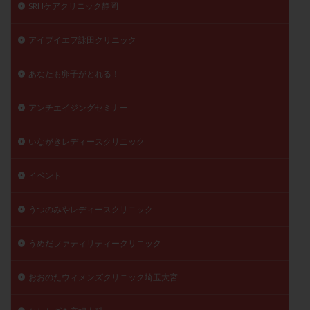
SRHケアクリニック静岡
陽性反応
顕微
顕微授精
風疹
食事
食生活
養子縁組
骨盤腹膜炎
高AMH
アイブイエフ詠田クリニック
高FSH
高プロラクチン血症
高刺激
高年齢
あなたも卵子がとれる！
高温期
高齢
高齢出産
黄体ホルモン
黄体化未破裂卵胞
黄体未破裂化卵胞
黄体機能不全
アンチエイジングセミナー
黄体補充
いながきレディースクリニック
検索
イベント
うつのみやレディースクリニック
うめだファティリティークリニック
おおのたウィメンズクリニック埼玉大宮