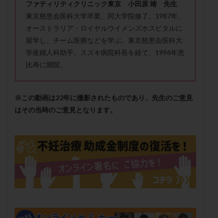
ファティリティクリニック東京 小田原 靖 先生
メンタル
モザイク杯
モザイク胚
東京慈恵会医科大学卒業、同大学院修了。1987年、
ラクトバチルス
ラクトフェリン
ラパロドリリング
オーストラリア・ロイヤルウイメンズホスピタルに
リュープリン
リュープロレリン注射
ルトラール
留学し、チーム医療などを学ぶ。東京慈恵会医科大
レコベル
レトロゾール
レルミナ
学産婦人科助手、スズキ病院科長を経て、1996年恵
比寿に開院。
ロバートソン
ロング法
一般不妊治療
下垂体不全
不妊
不妊検査
不妊治療
不妊治療後の過ごし方
不妊症
不妊鍼灸
※この動画は22年に撮影されたものであり、先生のご意見
不整脈
不正出血
不眠
不育症
はその当時のご意見となります。
不育症検査
両側卵管切除術
両卵管閉塞
中絶
中隔子宮
主治医変更
乏精子症
乳がん
乳酸菌
二人目不妊
二人目妊活
二段階胚移植
亜急性甲状腺炎
亜鉛
人工授精
低AMH
低グレード胚
低体重
低刺激
低年齢
低温期
体づくり
体外受精
体質改善
体重増加
体重管理
体験談
保険診療