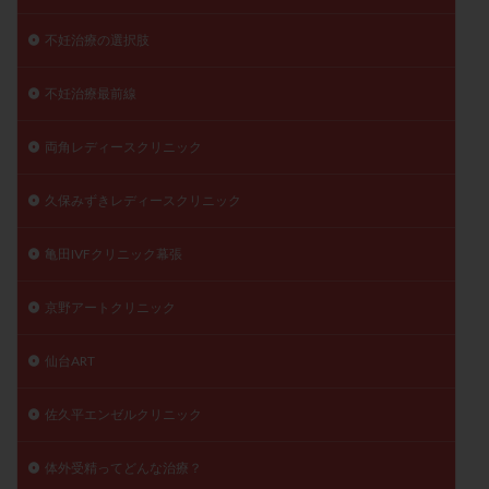
不妊治療の選択肢
不妊治療最前線
両角レディースクリニック
久保みずきレディースクリニック
亀田IVFクリニック幕張
京野アートクリニック
仙台ART
佐久平エンゼルクリニック
体外受精ってどんな治療？