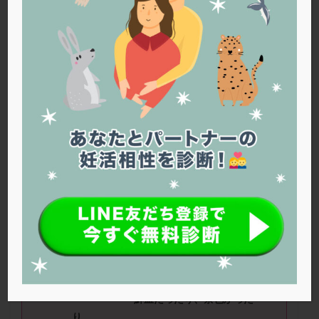
PQQ
PRP療法
SEET法
SLE
TESE
Th検査
TORIO検査
TRIO検査
ZyMot
アシストハッチング
アスピリン
アンタゴニスト法
アンチエイジング
インスリン抵抗性
イントラリピッド
ウトロゲスタン
エコー
エストラーナテープ
エストロゲン
オビドレル
おりもの
カウフマン療法
カウンセリング
ガニレスト
カバサール
カフェイン
カルシウムイオノファ
カンジタ
クラミジア
クリニック選び
グレード
クロミッド
現在
44
歳です。不妊治療を行う中で下記に
ついて教えてください。
クロミフェン
ゴナールエフ
コロナウイルス
コロナワクチン
サウナ
サプリ
サプリメント
質問
1
：生理の経血の内容が毎月違うのは何
シート法
シェーングレン症候群
ショート法
故ですか？多かったり少なかったり、
シリンジ法
スクラッチ
ステップアップ
鮮血だったり、茶色かった
ステップダウン
ストレス
スプリット
り。