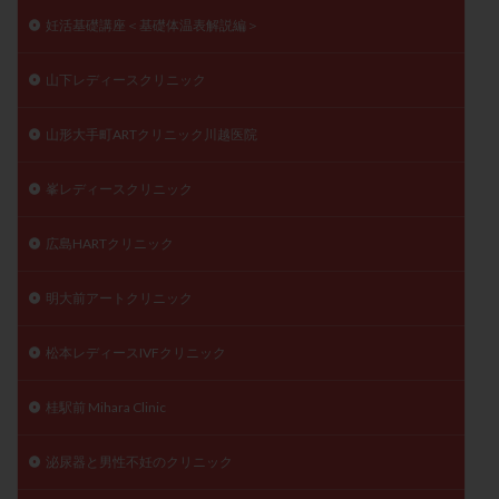
妊活基礎講座＜基礎体温表解説編＞
山下レディースクリニック
山形大手町ARTクリニック川越医院
峯レディースクリニック
広島HARTクリニック
明大前アートクリニック
松本レディースIVFクリニック
桂駅前 Mihara Clinic
泌尿器と男性不妊のクリニック