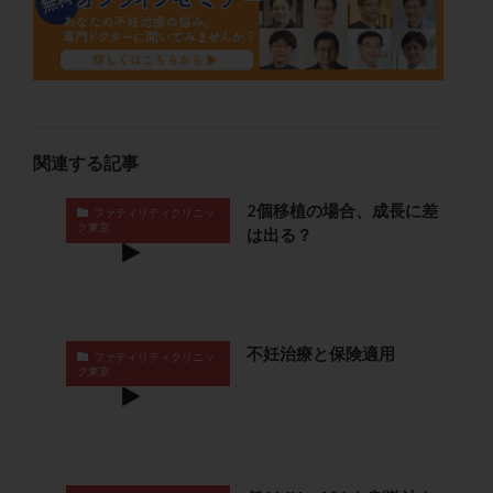
保険適用
偽嚢胞
偽閉経療法
先天性甲状腺機能低下症
先進医療
免疫異常
内膜スクラッチ
再発率
再開
凍結卵
凍結卵子
凍結卵移送
凍結精子
凍結胚
凍結胚盤胞
凍結胚移植
凍結胚移植移植
関連する記事
出産リスク
出産後
出血性黄体
分割胚
2個移植の場合、成長に差
分割胚凍結
初期胚
初期胚凍結
初期胚移植
ファティリティクリニッ
ク東京
は出る？
初診
刺激周期
刺激方法
刺激法
前核期凍結
副作用
化学流産
医療保険
卵の数
卵の質
卵の輸送
卵子
卵子の老化
卵子の質
卵子凍結
卵子提供
不妊治療と保険適用
ファティリティクリニッ
ク東京
卵巣
卵巣の吊り上げ
卵巣刺激
卵巣嚢腫
卵巣多孔
卵巣年齢
卵巣機能
卵巣機能不全
卵巣機能低下
卵巣過剰刺激症候群
卵管
卵管切除
卵管卵巣膿瘍
卵管水腫
卵管狭窄