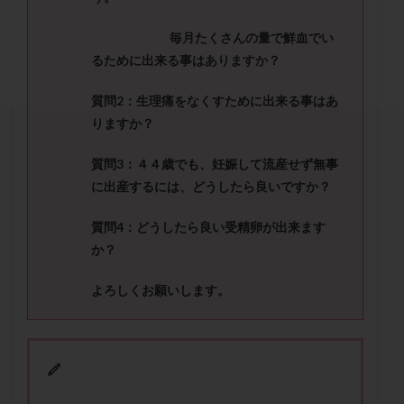
セカンドオピニオン
セックスレス
ダイエット
タイミング法
タイムラプス
ダイレクト分割
毎月たくさんの量で鮮血でい
るために出来る事はありますか？
タクロリムス
チョコレート嚢胞
チラーヂン
トリオ検査
トリソミー
ネフローゼ症候群
質問
2
：生理痛をなくすために出来る事はあ
ビタミンC
ビタミンD
ピックアップ障害
りますか？
ビブラマイシン
ピル
フーナーテスト
質問
3
：４４歳でも、妊娠して流産せず無事
フェマーラ
フォリスチム
ブセレリン点鼻薬
に出産するには、どうしたら良いですか？
ブライダルチェック
フラグメント
プラセンタ
プラノバール
プラバノール
ふりかけ法
質問
4
：どうしたら良い受精卵が出来ます
か？
プレコンセプション
プレドニン
プレマリン
プログラフ
プロゲステロン
プロテイン
よろしくお願いします。
プロバイオティクス
プロラクチン
ホルモン値
ホルモン投与
ホルモン注射
ホルモン補充周期
ホルモン補充法
ホルモン補充療法
マイクロポリープ
マルチビタミン
ミトコンドリア