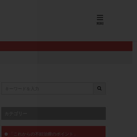
AID
ALICE
EndomeTRIO検査
L-カルニチン
OHSS
P4
PMS
PPOS法
査
ZyMot
ン抵抗性
オビドレル
イン
ロミッド
リ
クラッチ
カテゴリー
セックスレス
ョコレート嚢胞
「これからの不妊治療のポイント」