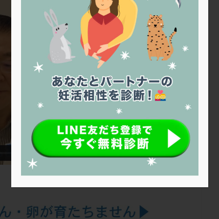
トリオ検査
トリソミー
ネフローゼ症候群
ビタミンC
ビタミ
ビブラマイシン
ピル
フーナーテスト
フェマーラ
フォ
ブライダルチェック
フラグメント
プラセンタ
プラノバール
プレコンセプション
プレドニン
プレマリン
プログラフ
プロ
プロバイオティクス
プロラクチン
ホルモン値
ホルモン投与
ホルモン補充法
ホルモン補充療法
マイクロポリープ
マルチ
メンタル
モザイク杯
モザイク胚
ラクトバチルス
ラクト
リュープリン
リュープロレリン注射
ルトラール
レコベル
バートソン
ロング法
一般不妊治療
下垂体不全
不妊
不
し方
不妊症
不妊鍼灸
不整脈
不正出血
不眠
不育
両卵管閉塞
中絶
中隔子宮
主治医変更
乏精子症
乳
二人目妊活
二段階胚移植
亜急性甲状腺炎
亜鉛
人工授精
低体重
低刺激
低年齢
低温期
体づくり
体外受精
重管理
体験談
保険診療
保険適用
偽嚢胞
偽閉経療法
低下症
先進医療
免疫異常
内膜スクラッチ
再発率
再開