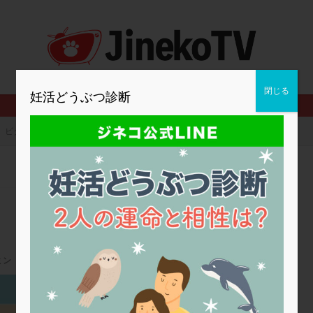
2人目妊活
2個戻し
2個移植
30代
3個移植
40代
BMI
CD138
DC胚
DFI
DHEA
E2
EMMA
査
ERPeak
FSH
FST
FTカテーテル
hCG
IMSI
MD-TESE
MRワクチン
MTHFR
NIPT
NK活性
NK細胞
閉じる
妊活どうぶつ診断
PCOS，妊活クイズ
PCPS
PFC-FD療法
PGT-A
PICSI
法
SEET法
SLE
TESE
Th検査
TORIO検査
TRIO検
ビタミン剤について？
グ
アスピリン
アンタゴニスト法
アンチエイジング
インスリ
ウトロゲスタン
エコー
エストラーナテープ
エストロゲン
ウフマン療法
カウンセリング
ガニレスト
カバサール
カフェ
ファ
カンジタ
クラミジア
クリニック選び
グレード
ク
ゴナールエフ
コロナウイルス
コロナワクチン
サウナ
サプ
シート法
シェーングレン症候群
ショート法
シリンジ法
ス
ミン
ステップダウン
ストレス
スプリット
セカンドオピニオン
高橋ウイメンズクリニック
タイミング法
タイムラプス
ダイレクト分割
タクロリムス
チ