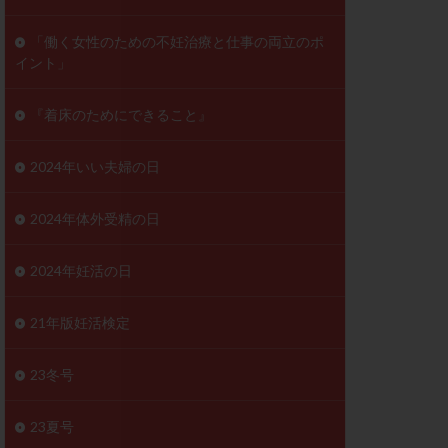
ンD
リスチム
「働く女性のための不妊治療と仕事の両立のポ
イント」
プラバノール
ゲステロン
『着床のためにできること』
ホルモン注射
ビタミン
2024年いい夫婦の日
フェリン
レトロゾール
2024年体外受精の日
妊検査
不妊治療
2024年妊活の日
症
不育症検査
がん
乳酸菌
21年版妊活検定
低AMH
体質改善
23冬号
凍結卵
23夏号