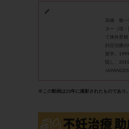
性行為
慢性
抗セントロメア抗
排卵予定日
高橋 敬一
ター（現：
排卵検査薬
て体外受精
採卵後の過ごし方
妊症治療の
早発卵巣不全
留学。19
染色体検査
院し、2015
正常胚
正常
JAPAN(20
無排卵
無月
生理痛
産み
男性不妊
病
※この動画は22年に撮影されたものであり
着床前診断
移植周期
移
精子
精子の
精索静脈瘤