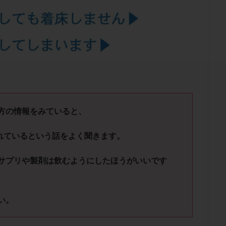
結卵移送
凍結精子
凍結胚
凍結胚盤胞
凍結胚移植
凍結
出産後
出血性黄体
分割胚
分割胚凍結
初期胚
初期胚凍
期
刺激方法
刺激法
前核期凍結
副作用
化学流産
輸送
卵子
卵子の老化
卵子の質
卵子凍結
卵子提供
卵巣刺激
卵巣嚢腫
卵巣多孔
卵巣年齢
卵巣機能
卵
卵巣過剰刺激症候群
卵管
卵管切除
卵管卵巣膿瘍
卵管水腫
卵管通水
卵管造影
卵管造影検査
卵管閉塞
卵胞
卵質
産
反復着床不全
受精
受精卵
受精卵凍結
受精率
方の情報をみていると、
基礎体温
基礎体温表
変形卵
変性卵
多嚢胞性卵巣症候
れているという話をよく聞きます。
夫婦生活
奇形率
妊娠
妊娠リスク
妊娠初期
妊娠判定
継続
妊娠継続率
妊活
妊活クイズ
妊活デビュー
妊活再
サプリや製剤は飲むようにしたほうがいいです
フローラ
子宮内細菌叢検査
子宮内膜
子宮内膜ポリープ
子宮
子宮内膜異型増殖症
子宮内膜症
子宮内膜症性嚢胞
子宮卵管造影検
い。
子宮奇形
子宮後屈
子宮筋腫
子宮筋腫，妊活クイズ
子宮腺筋
折
帝王切開
帝王切開瘢痕症候群
後屈子宮
性交渉
性交