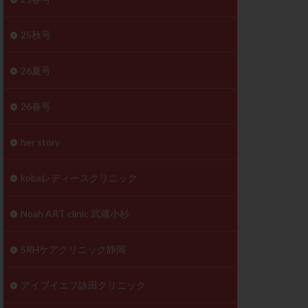
体
成分
排卵
25秋号
検査薬
26夏号
早期卵巣不全
26春号
未熟卵
正常形態率
her story
温活
漢方
理不順
生理周期
kobaレディースクリニック
性ホルモン
着床不全
Noah ART clinic 武蔵小杉
タイミング
SRHケアクリニック静岡
筋腫
粘膜下筋腫
精神安定剤
アイブイエフ詠田クリニック
下血腫