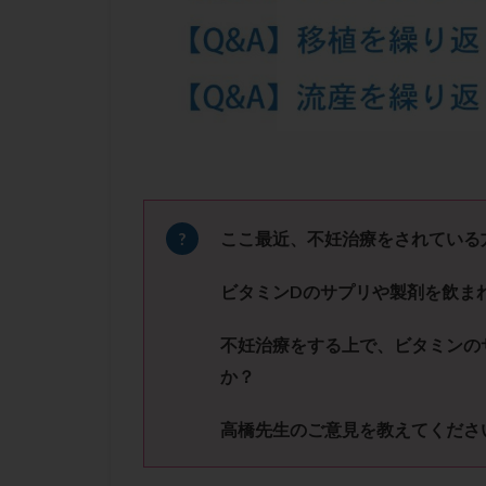
凍結卵子
凍
出産リスク
初診
刺激周
卵の質
卵の
卵巣の吊り上げ
卵巣機能低下
卵管留血症
双子
反復流
ここ最近、不妊治療をされている
培養
培養士
ビタミン
D
のサプリや製剤を飲ま
多精子授精
妊娠率
妊娠
不妊治療をする上で、ビタミンの
子宮
子宮内
か？
子宮内膜炎
高橋先生のご意見を教えてくださ
子宮外妊娠
射精障害
屈