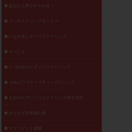
到達率
あなたも卵子がとれる！
自己注射
好胚盤胞
葉酸
アンチエイジングセミナー
透明帯除去培養
いながきレディースクリニック
伝子異常
顕微
顕微授精
イベント
ラクチン血症
胞
うつのみやレディースクリニック
うめだファティリティークリニック
おおのたウィメンズクリニック埼玉大宮
かしわざき産婦人科
サプリメント講座