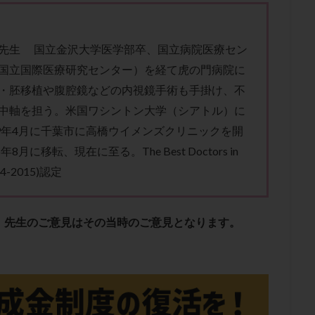
子宮内膜炎
成熟卵
抗TPO抗体
抗うつ剤
抗カルジオリピン抗
体
抗リン脂質抗体
抗核抗体
抗生剤
抗精子抗体
抗酸化
排卵出血
排卵刺激
排卵周期
排卵周期法
排卵日
排卵日
先生 国立金沢大学医学部卒、国立病院医療セン
国立国際医療研究センター）を経て虎の門病院に
排卵痛
排卵誘発
排卵誘発剤
排卵誘発法
排卵障害
採卵
・胚移植や腹腔鏡などの内視鏡手術も手掛け、不
採卵数
採精
断乳
新鮮卵子
新鮮精子
新鮮胚移植
中軸を担う。米国ワシントン大学（シアトル）に
更年期
月経不順
月経周期
月経困難
月経痛
未成熟卵
99年4月に千葉市に高橋ウイメンズクリニックを開
染色体異常
栄養素
桑実胚移植
検査
橋本病
機能性不妊
年8月に移転、現在に至る。The Best Doctors in
胚率
死産
治療のやめ時
治療計画
流産
流産対策
14-2015)認定
経
無痛分娩
無精子症
無頭蓋症
生活習慣
生理
生
分け 妊活クイズ
甲状腺
甲状腺ホルモン
甲状腺機能不全
男
院選び
痛み
瘢痕症候群
着床
着床の検査
着床の窓
、先生のご意見はその当時のご意見となります。
着床率
着床痛
着床障害
睡眠薬
禁欲
移植
移植の
植後
移植後の過ごし方
移植時期
稽留流産
空胞
筋膜下
質
精子凍結
精子提供
精子減少症
精子無力症
精液検査
糖質
経血量
経過措置
絨毛染色体検査
絨毛組織
絨毛膜