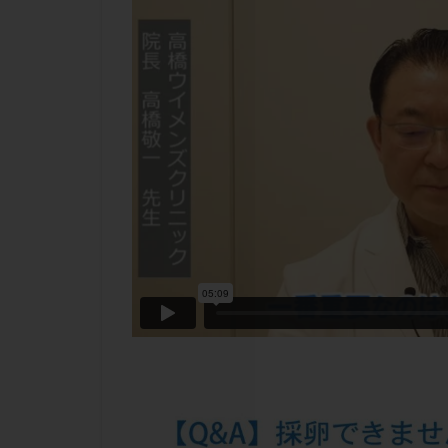
チラーヂン
ピックアップ障害
ブセレリン点鼻薬
ふりかけ法
プロテイン
ホルモン補充周期
ミトコンドリア
ラパロドリリング
レルミナ
ロ
不妊治療後の過ご
両側卵管切除術
二人目不妊
低グレード胚
体重増加
体
先天性甲状腺機能