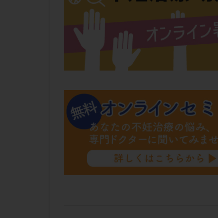
肝機能障害
胚盤胞移植
自然周期
自
融解方法
血
通院
通院回
遺残卵胞
遺
風疹
食事
高刺激
高年
黄体未破裂化卵胞