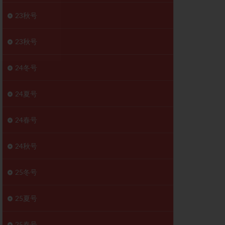
胚移植移植
23秋号
結
初期胚移植
医療保険
卵の数
23秋号
卵巣
巣機能不全
24冬号
卵管狭窄
原因不明
24夏号
受精障害
喫煙
24春号
群
多核受精
妊娠検査薬
24秋号
開
婦人科疾患
内膜受容能検査
25冬号
査
子宮収縮
25夏号
症
子宮鏡検査
障害
性感染症
25春号