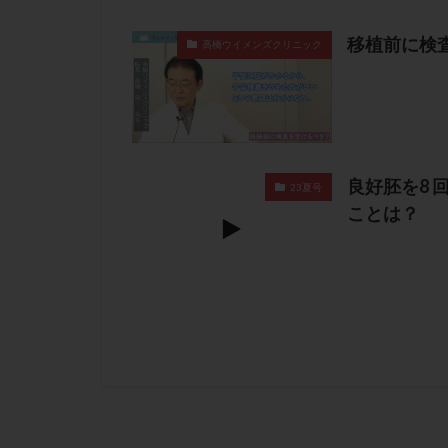
移植前に検
高橋ウイメンズクリニック
良好胚を8 
23夏号
ことは？