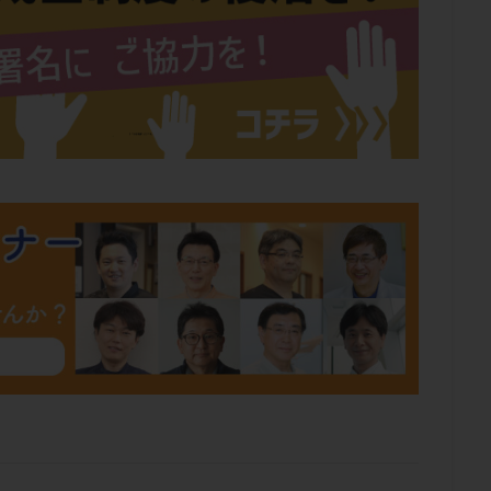
肥満
胎嚢
胎盤ポリープ
胚
胚培養
胚盤胞
胚盤胞
胚移植
腹腔鏡手術
腹腔鏡検査
膣内射精障害
膿精液症
然妊娠
自然排卵周期
自然移植周期
自費診療
良好胚
良
流改善
視床下部
貧血
貯卵
費用
転座
転院
数
通院頻度
連続採卵
運動
過分割胚
過食嘔吐
遺
残胎盤
里親
閉塞性無精子症
閉経
陰性
陽性反応
食生活
養子縁組
骨盤腹膜炎
高AMH
高FSH
高プロ
齢
高温期
高齢
高齢出産
黄体ホルモン
黄体化未破裂卵
黄体機能不全
黄体補充
検索