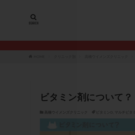
20代
22冬
AMH
ART
ERA
ERA検
LH
LUF
PCO
PCOS
PQQ
PRP療
HOME
クリニック別
高橋ウイメンズクリニック
アシストハッチン
イントラリピッド
おりもの
カ
カルシウムイオノ
ビタミン剤について？
クロミフェン
サプリメント
高橋ウイメンズクリニック
ビタミンD
,
マルチビタ
ステップアップ
ダイエット