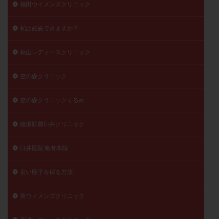
福田ウイメンズクリニック
私は妊娠できますか？
秋山レディースクリニック
空の森クリニック
空の森クリニックくるめ
綾瀬駅前臼井クリニック
臼井医院 亀有本院
良い卵子を採る方法
英ウィメンズクリニック