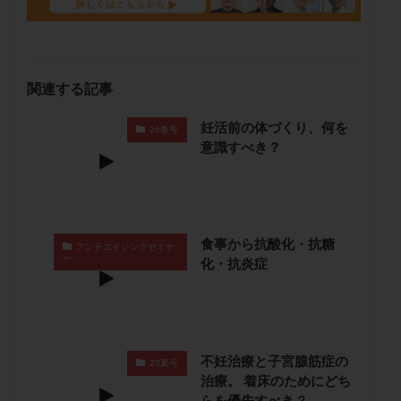
メンタル
モザイク杯
モザイク胚
ラクトバチルス
ラクトフェリン
ラパロドリリング
リュープリン
リュープロレリン注射
ルトラール
関連する記事
レコベル
レトロゾール
レルミナ
ロバートソン
ロング法
一般不妊治療
妊活前の体づくり、何を
26春号
意識すべき？
下垂体不全
不妊
不妊検査
不妊治療
不妊治療後の過ごし方
不妊症
不妊鍼灸
不整脈
不正出血
不眠
不育症
不育症検査
両側卵管切除術
両卵管閉塞
中絶
食事から抗酸化・抗糖
アンチエイジングセミナ
中隔子宮
主治医変更
乏精子症
乳がん
ー
化・抗炎症
乳酸菌
二人目不妊
二人目妊活
二段階胚移植
亜急性甲状腺炎
亜鉛
人工授精
低AMH
低グレード胚
低体重
低刺激
低年齢
不妊治療と子宮腺筋症の
低温期
体づくり
体外受精
体質改善
23夏号
治療。 着床のためにどち
体重増加
体重管理
体験談
保険診療
らを優先すべき？