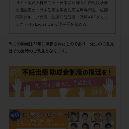
博士・産婦人科専門医・日本産科婦人科内視鏡学会
セカンドオピニオン
セックスレス
ダイエット
技術認定医・日本生殖医学会生殖医療専門医。佐藤
タイミング法
タイムラプス
ダイレクト分割
病院グループ代表。佐藤病院院長・高崎ARTクリニ
タクロリムス
チョコレート嚢胞
チラーヂン
ック・Fika Ladies’Clinic 理事長を務める。
トリオ検査
トリソミー
ネフローゼ症候群
ビタミンC
ビタミンD
ピックアップ障害
※この動画は22年に撮影されたものであり、先生のご意見
ビブラマイシン
ピル
フーナーテスト
はその当時のご意見となります。
フェマーラ
フォリスチム
ブセレリン点鼻薬
ブライダルチェック
フラグメント
プラセンタ
プラノバール
プラバノール
ふりかけ法
プレコンセプション
プレドニン
プレマリン
プログラフ
プロゲステロン
プロテイン
プロバイオティクス
プロラクチン
ホルモン値
ホルモン投与
ホルモン注射
ホルモン補充周期
ホルモン補充法
ホルモン補充療法
マイクロポリープ
マルチビタミン
ミトコンドリア