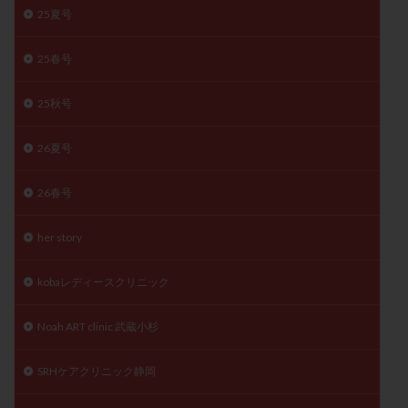
25夏号
月経痛
未成熟卵
未熟卵
染色体検査
染色体異常
栄養素
桑実胚移植
検査
25春号
橋本病
機能性不妊
正常形態率
正常胚
正常胚率
死産
治療のやめ時
治療計画
25秋号
流産
流産対策
温活
漢方
無排卵
26夏号
無月経
無痛分娩
無精子症
無頭蓋症
生活習慣
生理
生理不順
生理周期
26春号
生理痛
産み分け 妊活クイズ
甲状腺
甲状腺ホルモン
甲状腺機能不全
男性ホルモン
her story
男性不妊
病院選び
痛み
瘢痕症候群
kobaレディースクリニック
着床
着床の検査
着床の窓
着床不全
着床前診断
着床率
着床痛
着床障害
Noah ART clinic 武蔵小杉
睡眠薬
禁欲
移植
移植のタイミング
SRHケアクリニック静岡
移植周期
移植後
移植後の過ごし方
移植時期
稽留流産
空胞
筋膜下筋腫
粘膜下筋腫