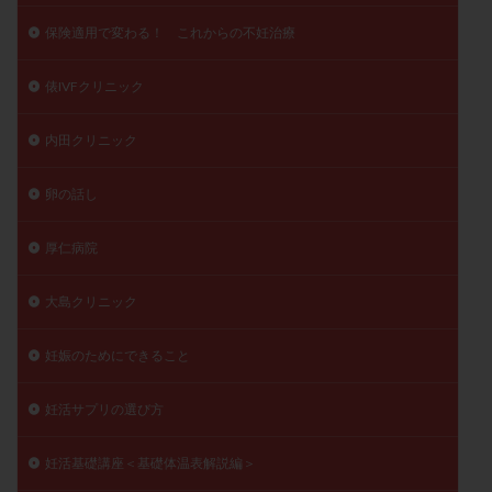
保険適用で変わる！ これからの不妊治療
俵IVFクリニック
内田クリニック
卵の話し
厚仁病院
大島クリニック
妊娠のためにできること
妊活サプリの選び方
妊活基礎講座＜基礎体温表解説編＞