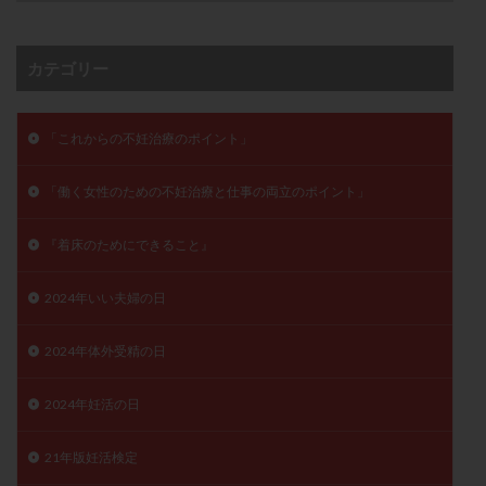
卵管留血症
卵管通水
卵管造影
卵管造影検査
卵管閉塞
卵胞
卵質
原因不明
双子
カテゴリー
反復流産
反復着床不全
受精
受精卵
受精卵凍結
受精率
受精障害
喫煙
培養
「これからの不妊治療のポイント」
培養士
基礎体温
基礎体温表
変形卵
変性卵
多嚢胞性卵巣症候群
多核受精
「働く女性のための不妊治療と仕事の両立のポイント」
多精子授精
夫婦生活
奇形率
妊娠
『着床のためにできること』
妊娠リスク
妊娠初期
妊娠判定
妊娠検査薬
妊娠率
妊娠継続
妊娠継続率
妊活
2024年いい夫婦の日
妊活クイズ
妊活デビュー
妊活再開
婦人科疾患
子宮
子宮内フローラ
2024年体外受精の日
子宮内細菌叢検査
子宮内膜
子宮内膜ポリープ
2024年妊活の日
子宮内膜受容能検査
子宮内膜炎
子宮内膜異型増殖症
子宮内膜症
子宮内膜症性嚢胞
21年版妊活検定
子宮卵管造影検査
子宮収縮
子宮外妊娠