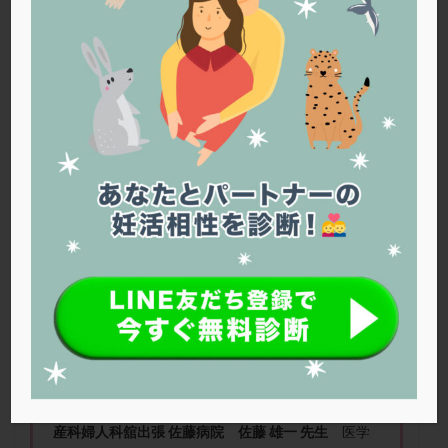
PQQ
PRP療法
SEET法
SLE
TESE
Th検査
TORIO検査
TRIO検査
ZyMot
アシストハッチング
アスピリン
アンタゴニスト法
アンチエイジング
インスリン抵抗性
イントラリピッド
ウトロゲスタン
エコー
エストラーナテープ
エストロゲン
オビドレル
おりもの
カウフマン療法
カウンセリング
ガニレスト
カバサール
カフェイン
カルシウムイオノファ
カンジタ
クラミジア
クリニック選び
グレード
クロミッド
妊活に必要な栄養素ってどんなもの？
クロミフェン
ゴナールエフ
コロナウイルス
コロナワクチン
サウナ
サプリ
サプリメント
シート法
シェーングレン症候群
ショート法
シリンジ法
スクラッチ
ステップアップ
ステップダウン
ストレス
スプリット
産科婦人科舘出張 佐藤病院 佐藤 雄一 先生
医学