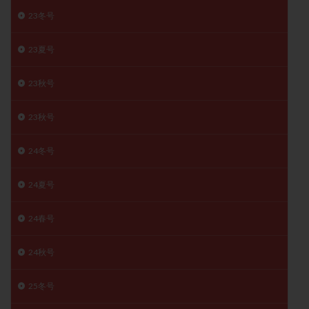
子宮奇形
子宮後屈
子宮筋腫
23冬号
子宮筋腫，妊活クイズ
子宮腺筋症
子宮鏡検査
23夏号
射精障害
屈折
帝王切開
帝王切開瘢痕症候群
後屈子宮
性交渉
性交障害
性感染症
23秋号
性行為
慢性子宮内膜炎
成熟卵
抗TPO抗体
抗うつ剤
抗カルジオリピン抗体
23秋号
抗セントロメア抗体
抗リン脂質抗体
抗核抗体
24冬号
抗生剤
抗精子抗体
抗酸化成分
排卵
排卵予定日
排卵出血
排卵刺激
排卵周期
24夏号
排卵周期法
排卵日
排卵日検査薬
排卵検査薬
24春号
排卵痛
排卵誘発
排卵誘発剤
排卵誘発法
排卵障害
採卵
採卵後の過ごし方
採卵数
24秋号
採精
断乳
新鮮卵子
新鮮精子
新鮮胚移植
早期卵巣不全
早発卵巣不全
25冬号
更年期
月経不順
月経周期
月経困難