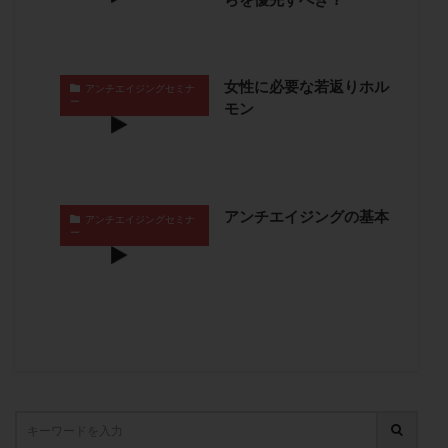
保険適用
偽嚢胞
偽閉経療法
先天性甲状腺機能低下症
先進医療
免疫異常
内膜スクラッチ
再発率
再開
凍結卵
女性に必要な若返りホル
アンチエイジングセミナ
ー
凍結卵子
凍結卵移送
凍結精子
凍結胚
モン
凍結胚盤胞
凍結胚移植
凍結胚移植移植
出産リスク
出産後
出血性黄体
分割胚
分割胚凍結
初期胚
初期胚凍結
初期胚移植
アンチエイジングの基本
アンチエイジングセミナ
初診
刺激周期
刺激方法
刺激法
ー
前核期凍結
副作用
化学流産
医療保険
卵の数
卵の質
卵の輸送
卵子
卵子の老化
卵子の質
卵子凍結
卵子提供
卵巣
卵巣の吊り上げ
卵巣刺激
卵巣嚢腫
卵巣多孔
卵巣年齢
卵巣機能
卵巣機能不全
卵巣機能低下
卵巣過剰刺激症候群
卵管
卵管切除
卵管卵巣膿瘍
卵管水腫
卵管狭窄