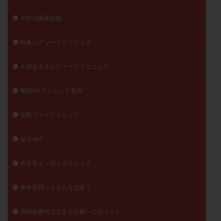
不妊治療最前線
両角レディースクリニック
久保みずきレディースクリニック
亀田IVFクリニック幕張
京野アートクリニック
仙台ART
佐久平エンゼルクリニック
体外受精ってどんな治療？
保険診療内でできる妊娠へのポイント