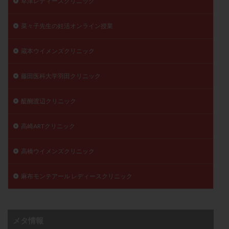
草津レディースクリニック
菜々子先生の妊活オンライン授業
蔵本ウイメンズクリニック
藤田医科大学羽田クリニック
醍醐渡辺クリニック
高崎ARTクリニック
高橋ウイメンズクリニック
麻布モンテアール レディースクリニック
メタ情報