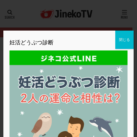
カテゴリー
タグ
閉じる
妊活どうぶつ診断
HOME
イベント
アンチエイジングセミナー
妊活に必要な栄養
20代
22冬
2人目妊活
2個戻し
2個移植
30代
3個移植
40代
AID
ALICE
AMH
ART
BMI
CD138
DC胚
DFI
妊活に必要な栄養素
DHEA
E2
EMMA
EndomeTRIO検査
アンチエイジングセミナー
,
高崎ARTクリニック
ERA
ERA検査
ERPeak
FSH
FST
アンチエイジング
FTカテーテル
hCG
IMSI
L-カルニチン
アンチエイジングセミナー
LH
LUF
MD-TESE
MRワクチン
MTHFR
NIPT
NK活性
NK細胞
OHSS
P4
PCO
PCOS
PCOS，妊活クイズ
PCPS
PFC-FD療法
PGT-A
PICSI
PMS
PPOS法