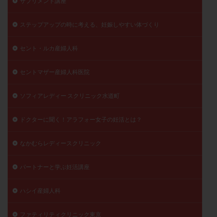
サプリメント講座
陽性反応
顕微
顕微授精
風疹
食事
ステップアップの時に考える、妊娠しやすい体づくり
食生活
養子縁組
骨盤腹膜炎
高AMH
高FSH
高プロラクチン血症
高刺激
高年齢
セント・ルカ産婦人科
高温期
高齢
高齢出産
黄体ホルモン
黄体化未破裂卵胞
黄体未破裂化卵胞
黄体機能不全
セントマザー産婦人科医院
黄体補充
ソフィアレディー スクリニック水道町
検索
ドクターに聞く！アラフォー女子の妊活とは？
なかむらレディースクリニック
パートナーと学ぶ妊活講座
ハシイ産婦人科
ファティリティクリニック東京