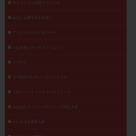
アイブイエフ詠田クリニック
精子
精子の質
精子凍結
精子提供
精子減少症
精子無力症
精液検査
精神安定剤
あなたも卵子がとれる！
精索静脈瘤
糖質
経血量
経過措置
アンチエイジングセミナー
絨毛染色体検査
絨毛組織
絨毛膜下血腫
肝機能障害
肥満
胎嚢
胎盤ポリープ
胚
いながきレディースクリニック
胚培養
胚盤胞
胚盤胞到達率
胚盤胞移植
胚移植
腹腔鏡手術
腹腔鏡検査
膣内射精障害
イベント
膿精液症
自己注射
自然周期
自然妊娠
うつのみやレディースクリニック
自然排卵周期
自然移植周期
自費診療
良好胚
良好胚盤胞
葉酸
融解方法
血流改善
うめだファティリティークリニック
視床下部
貧血
貯卵
費用
転座
おおのたウィメンズクリニック埼玉大宮
転院
透明帯除去培養
通院
通院回数
通院頻度
連続採卵
運動
過分割胚
かしわざき産婦人科
過食嘔吐
遺伝子異常
遺残卵胞
遺残胎盤
里親
閉塞性無精子症
閉経
陰性