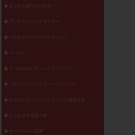
到達率
あなたも卵子がとれる！
自己注射
好胚盤胞
葉酸
アンチエイジングセミナー
透明帯除去培養
いながきレディースクリニック
伝子異常
顕微
顕微授精
イベント
ラクチン血症
胞
うつのみやレディースクリニック
うめだファティリティークリニック
おおのたウィメンズクリニック埼玉大宮
かしわざき産婦人科
サプリメント講座