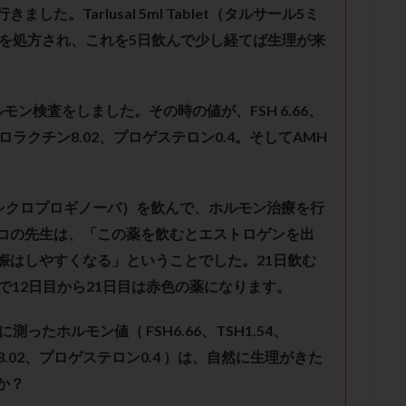
子宮内膜炎
成熟卵
抗TPO抗体
抗うつ剤
抗カルジオリピン抗
行きました。
Tarlusal
5ml Tablet
（タルサール
5
ミ
体
抗リン脂質抗体
抗核抗体
抗生剤
抗精子抗体
抗酸化
を処方され、これを
5
日飲ん
で少し経てば生理が来
排卵出血
排卵刺激
排卵周期
排卵周期法
排卵日
排卵日
排卵痛
排卵誘発
排卵誘発剤
排卵誘発法
排卵障害
採卵
ルモン検査をしました。その時の値が、
FSH 6.66
、
採卵数
採精
断乳
新鮮卵子
新鮮精子
新鮮胚移植
ロラクチン
8.02
、プロゲステロン
0.4
。そして
AMH
更年期
月経不順
月経周期
月経困難
月経痛
未成熟卵
染色体異常
栄養素
桑実胚移植
検査
橋本病
機能性不妊
胚率
死産
治療のやめ時
治療計画
流産
流産対策
シクロプロギノーバ）を飲んで、ホルモン治療を行
経
無痛分娩
無精子症
無頭蓋症
生活習慣
生理
生
コの先生は、「この薬を飲むとエストロゲンを出
分け 妊活クイズ
甲状腺
甲状腺ホルモン
甲状腺機能不全
男
娠はしやすく
なる」ということでした。
21
日飲む
院選び
痛み
瘢痕症候群
着床
着床の検査
着床の窓
で
12
日目から
21
日目は赤色
の薬になります。
着床率
着床痛
着床障害
睡眠薬
禁欲
移植
移植の
に測ったホルモン値（
FSH6.66
、
TSH1.54
、
植後
移植後の過ごし方
移植時期
稽留流産
空胞
筋膜下
8.02
、プロゲステロン
0.4
）は、自然に生理がきた
質
精子凍結
精子提供
精子減少症
精子無力症
精液検査
か？
糖質
経血量
経過措置
絨毛染色体検査
絨毛組織
絨毛膜