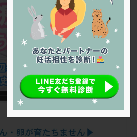
トリオ検査
トリソミー
ネフローゼ症候群
ビタミンC
ビタミ
ビブラマイシン
ピル
フーナーテスト
フェマーラ
フォ
ブライダルチェック
フラグメント
プラセンタ
プラノバール
プレコンセプション
プレドニン
プレマリン
プログラフ
プロ
プロバイオティクス
プロラクチン
ホルモン値
ホルモン投与
ホルモン補充法
ホルモン補充療法
マイクロポリープ
マルチ
メンタル
モザイク杯
モザイク胚
ラクトバチルス
ラクト
リュープリン
リュープロレリン注射
ルトラール
レコベル
バートソン
ロング法
一般不妊治療
下垂体不全
不妊
不
し方
不妊症
不妊鍼灸
不整脈
不正出血
不眠
不育
両卵管閉塞
中絶
中隔子宮
主治医変更
乏精子症
乳
二人目妊活
二段階胚移植
亜急性甲状腺炎
亜鉛
人工授精
低体重
低刺激
低年齢
低温期
体づくり
体外受精
重管理
体験談
保険診療
保険適用
偽嚢胞
偽閉経療法
低下症
先進医療
免疫異常
内膜スクラッチ
再発率
再開