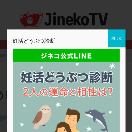
2人目妊活
2個戻し
2個移植
30代
3個移植
40代
BMI
CD138
DC胚
DFI
DHEA
E2
EMMA
査
ERPeak
FSH
FST
FTカテーテル
hCG
IMSI
MD-TESE
MRワクチン
MTHFR
NIPT
NK活性
NK細胞
閉じる
妊活どうぶつ診断
PCOS，妊活クイズ
PCPS
PFC-FD療法
PGT-A
PICSI
法
SEET法
SLE
TESE
Th検査
TORIO検査
TRIO検
治療薬は妊娠にどう影響する？
グ
アスピリン
アンタゴニスト法
アンチエイジング
インスリ
ウトロゲスタン
エコー
エストラーナテープ
エストロゲン
ウフマン療法
カウンセリング
ガニレスト
カバサール
カフェ
ファ
カンジタ
クラミジア
クリニック選び
グレード
ク
う影響する？
ゴナールエフ
コロナウイルス
コロナワクチン
サウナ
サプ
シート法
シェーングレン症候群
ショート法
シリンジ法
ス
ステップダウン
ストレス
スプリット
セカンドオピニオン
醍醐渡辺クリニック
タイミング法
タイムラプス
ダイレクト分割
タクロリムス
チ