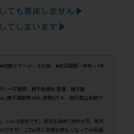
結卵移送
凍結精子
凍結胚
凍結胚盤胞
凍結胚移植
凍結
出産後
出血性黄体
分割胚
分割胚凍結
初期胚
初期胚凍
期
刺激方法
刺激法
前核期凍結
副作用
化学流産
輸送
卵子
卵子の老化
卵子の質
卵子凍結
卵子提供
卵巣刺激
卵巣嚢腫
卵巣多孔
卵巣年齢
卵巣機能
卵
卵巣過剰刺激症候群
卵管
卵管切除
卵管卵巣膿瘍
卵管水腫
卵管通水
卵管造影
卵管造影検査
卵管閉塞
卵胞
卵質
産
反復着床不全
受精
受精卵
受精卵凍結
受精率
 ■治療ステージ：その他 ■妊活期間：半年～
1
年
基礎体温
基礎体温表
変形卵
変性卵
多嚢胞性卵巣症候
夫婦生活
奇形率
妊娠
妊娠リスク
妊娠初期
妊娠判定
グレー不透明、精子粘着性 普通、精子数
継続
妊娠継続率
妊活
妊活クイズ
妊活デビュー
妊活再
mL,
精子運動率
38%,
形態が
5
％、進行度は全部で
フローラ
子宮内細菌叢検査
子宮内膜
子宮内膜ポリープ
子宮
子宮内膜異型増殖症
子宮内膜症
子宮内膜症性嚢胞
子宮卵管造影検
子宮奇形
子宮後屈
子宮筋腫
子宮筋腫，妊活クイズ
子宮腺筋
歳。トルコ在住です。妊活を始めて約
9
カ月。毎月
折
帝王切開
帝王切開瘢痕症候群
後屈子宮
性交渉
性交
のですが、この
6
月に生理が来なくなって
66
日経