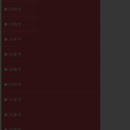
胚移植移植
23秋号
結
初期胚移植
医療保険
卵の数
23秋号
卵巣
巣機能不全
24冬号
卵管狭窄
原因不明
24夏号
受精障害
喫煙
24春号
群
多核受精
妊娠検査薬
24秋号
開
婦人科疾患
内膜受容能検査
25冬号
査
子宮収縮
25夏号
症
子宮鏡検査
障害
性感染症
25春号