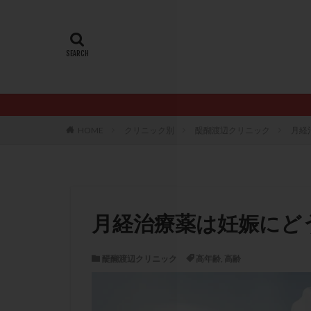
20代
22冬
AMH
ART
ERA
ERA検
LH
LUF
PCO
PCOS
PQQ
PRP療
HOME
クリニック別
醍醐渡辺クリニック
月経
アシストハッチン
イントラリピッド
おりもの
カ
カルシウムイオノ
月経治療薬は妊娠にど
クロミフェン
サプリメント
醍醐渡辺クリニック
高年齢
,
高齢
ステップアップ
ダイエット