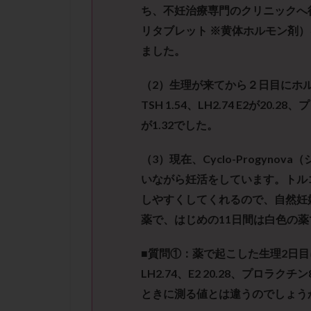
性行為
慢性
ち、不妊治療専門のクリニックへ
抗セントロメア抗
リタブレット
※
黄体ホルモン剤）
排卵予定日
ました。
排卵検査薬
（
2
）生理が来てから２日目にホ
採卵後の過ごし方
TSH 1.54
、
LH2.74
E2
が
20.28
、プ
早発卵巣不全
が
1.32
でした。
染色体検査
正常胚
正常
（
3
）現在、
Cyclo-
Progynova
（
無排卵
無月
いながら妊活をしてい
ます。トル
生理痛
産み
しやすくしてくれるので、自然妊
男性不妊
病
薬で、はじめの
11
日間は白色の薬
着床前診断
■質問①：
薬で起こした生理
2
日目
移植周期
移
LH2.74
、
E2
20.28
、プロラク
チン
精子
精子の
ときに測る値とは違うのでしょう
精索静脈瘤