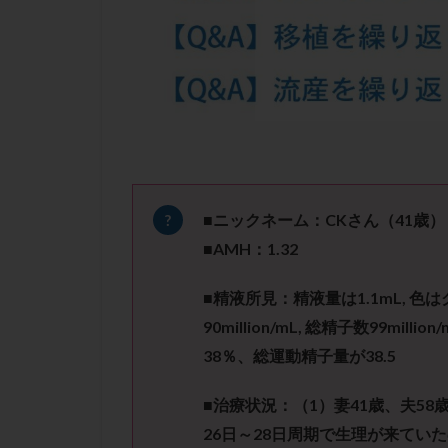
凍結卵子
凍
出産リスク
初診
刺激周
卵の質
卵の
卵巣の吊り上げ
卵巣機能低下
卵管留血症
双子
反復流
■ニックネーム：
CK
さん（
41
歳）
培養
培養士
■
AMH
：
1.32
多精子授精
■
精液所見：精液量は
1.1mL,
色は
妊娠率
妊娠
90million/mL,
総精子数
99million/
子宮
子宮内
38
％、総運動精子量が
38.5
子宮内膜炎
子宮外妊娠
■治療状況：
（
1
）妻
41
歳、夫
58
射精障害
屈
26
日～
28
日周期で生理が来てい
た