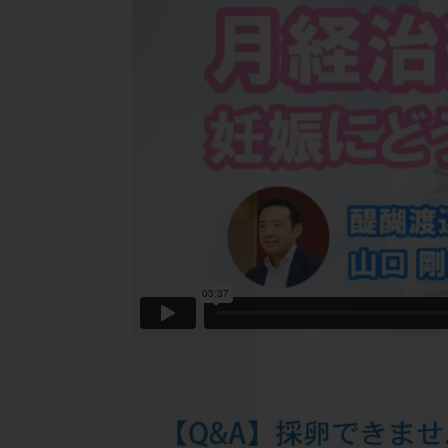
チラーヂン
ピックアップ障害
ブセレリン点鼻薬
ふりかけ法
プロテイン
ホルモン補充周期
ミトコンドリア
ラパロドリリング
レルミナ
ロ
不妊治療後の過ご
両側卵管切除術
二人目不妊
低グレード胚
体重増加
体
先天性甲状腺機能