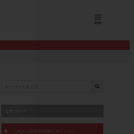
AID
ALICE
EndomeTRIO検査
L-カルニチン
OHSS
P4
PMS
PPOS法
査
ZyMot
ン抵抗性
オビドレル
イン
ロミッド
リ
クラッチ
カテゴリー
セックスレス
ョコレート嚢胞
「これからの不妊治療のポイント」