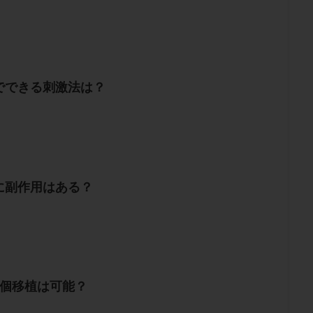
でできる刺激法は？
に副作用はある？
2個移植は可能？