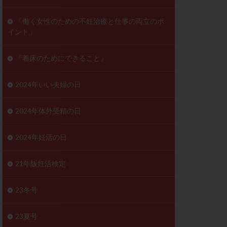
ンD
リスチム
「働く女性のための不妊治療と仕事の両立のポ
イント」
プラバノール
ゲステロン
『着床のためにできること』
ホルモン注射
ビタミン
2024年いい夫婦の日
フェリン
レトロゾール
2024年体外受精の日
妊検査
不妊治療
2024年妊活の日
症
不育症検査
がん
乳酸菌
21年版妊活検定
低AMH
体質改善
23冬号
凍結卵
23夏号