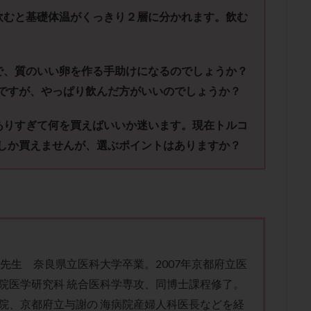
肥満
胎嚢
胎盤ポリープ
胚
胚培養
胚盤胞
胚盤胞
飲むと基礎体温がくっきり２層に分かれます。飲む
胚移植
腹腔鏡手術
腹腔鏡検査
膣内射精障害
膿精液症
然妊娠
自然排卵周期
自然移植周期
自費診療
良好胚
良
流改善
視床下部
貧血
貯卵
費用
転座
転院
で、質のいい卵を作る手助けになるのでしょうか？
ですが、やっぱり飲んだ方がいいのでしょうか？
数
通院頻度
連続採卵
運動
過分割胚
過食嘔吐
遺
残胎盤
里親
閉塞性無精子症
閉経
陰性
陽性反応
ありすぎて何を買えばいいか迷います。現在トルコ
食生活
養子縁組
骨盤腹膜炎
高AMH
高FSH
高プロ
しか買えませんが、選ぶポイントはありますか？
齢
高温期
高齢
高齢出産
黄体ホルモン
黄体化未破裂卵
黄体機能不全
黄体補充
検索
 先生 奈良県立医科大学卒業。2007年京都府立医
院医学研究科 統合医科学専攻、同博士課程修了。
院、京都府立与謝の 海病院産婦人科医長などを経