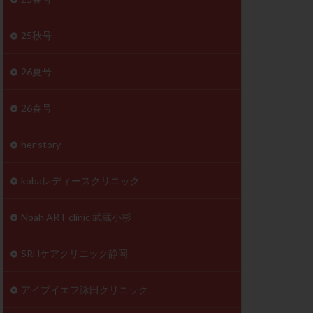
体
成分
排卵
25秋号
検査薬
26夏号
早期卵巣不全
26春号
未熟卵
正常形態率
her story
温活
漢方
理不順
生理周期
kobaレディースクリニック
性ホルモン
着床不全
Noah ART clinic 武蔵小杉
タイミング
SRHケアクリニック静岡
筋腫
粘膜下筋腫
精神安定剤
アイブイエフ詠田クリニック
下血腫