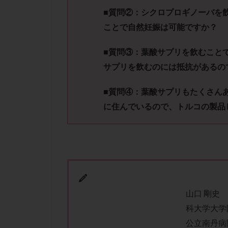
肝機能障害
■質問②：
シクロプロギノーバを
胚盤胞移植
ことで自然妊娠は可能ですか？
自然周期
自
融解方法
血
■質問③：
葉酸サプリを飲むこと
サプリを飲むのには抵抗がある
の
通院
通院回
遺残卵胞
遺
■質問④：
葉酸サプリもたくさん
風疹
食事
に住んでいるので、トルコの製品
高刺激
高年
黄体未破裂化卵胞
山口 剛史
科大学大学
公立南丹病