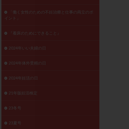
ンD
リスチム
「働く女性のための不妊治療と仕事の両立のポ
イント」
プラバノール
ゲステロン
『着床のためにできること』
ホルモン注射
ビタミン
2024年いい夫婦の日
フェリン
レトロゾール
2024年体外受精の日
妊検査
不妊治療
2024年妊活の日
症
不育症検査
がん
乳酸菌
21年版妊活検定
低AMH
体質改善
23冬号
凍結卵
23夏号