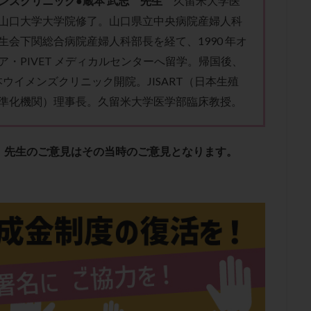
ンズクリニック●蔵本 武志 先生
久留米大学医
子宮内膜炎
成熟卵
抗TPO抗体
抗うつ剤
抗カルジオリピン抗
山口大学大学院修了。山口県立中央病院産婦人科
体
抗リン脂質抗体
抗核抗体
抗生剤
抗精子抗体
抗酸化
生会下関総合病院産婦人科部長を経て、1990 年オ
排卵出血
排卵刺激
排卵周期
排卵周期法
排卵日
排卵日
ア・PIVET メディカルセンターへ留学。帰国後、
排卵痛
排卵誘発
排卵誘発剤
排卵誘発法
排卵障害
採卵
蔵本ウイメンズクリニック開院。JISART（日本生殖
採卵数
採精
断乳
新鮮卵子
新鮮精子
新鮮胚移植
準化機関）理事長。久留米大学医学部臨床教授。
更年期
月経不順
月経周期
月経困難
月経痛
未成熟卵
染色体異常
栄養素
桑実胚移植
検査
橋本病
機能性不妊
、先生のご意見はその当時のご意見となります。
胚率
死産
治療のやめ時
治療計画
流産
流産対策
経
無痛分娩
無精子症
無頭蓋症
生活習慣
生理
生
分け 妊活クイズ
甲状腺
甲状腺ホルモン
甲状腺機能不全
男
院選び
痛み
瘢痕症候群
着床
着床の検査
着床の窓
着床率
着床痛
着床障害
睡眠薬
禁欲
移植
移植の
植後
移植後の過ごし方
移植時期
稽留流産
空胞
筋膜下
質
精子凍結
精子提供
精子減少症
精子無力症
精液検査
糖質
経血量
経過措置
絨毛染色体検査
絨毛組織
絨毛膜