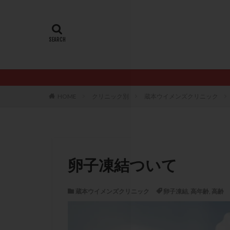
20代
22冬
AMH
ART
ERA
ERA検
LH
LUF
PCO
PCOS
PQQ
PRP療
HOME
クリニック別
蔵本ウイメンズクリニック
アシストハッチン
イントラリピッド
おりもの
カ
カルシウムイオノ
卵子凍結ついて
クロミフェン
サプリメント
蔵本ウイメンズクリニック
卵子凍結
,
高年齢
,
高齢
ステップアップ
ダイエット