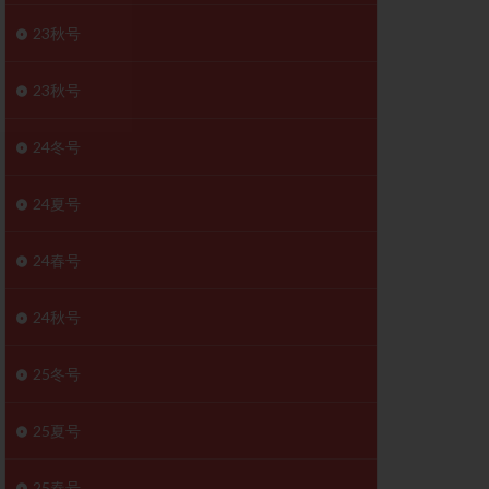
胚移植移植
23秋号
結
初期胚移植
医療保険
卵の数
23秋号
卵巣
巣機能不全
24冬号
卵管狭窄
原因不明
24夏号
受精障害
喫煙
24春号
群
多核受精
妊娠検査薬
24秋号
開
婦人科疾患
内膜受容能検査
25冬号
査
子宮収縮
25夏号
症
子宮鏡検査
障害
性感染症
25春号