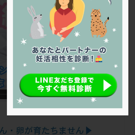
トリオ検査
トリソミー
ネフローゼ症候群
ビタミンC
ビタミ
ビブラマイシン
ピル
フーナーテスト
フェマーラ
フォ
ブライダルチェック
フラグメント
プラセンタ
プラノバール
プレコンセプション
プレドニン
プレマリン
プログラフ
プロ
プロバイオティクス
プロラクチン
ホルモン値
ホルモン投与
ホルモン補充法
ホルモン補充療法
マイクロポリープ
マルチ
メンタル
モザイク杯
モザイク胚
ラクトバチルス
ラクト
リュープリン
リュープロレリン注射
ルトラール
レコベル
バートソン
ロング法
一般不妊治療
下垂体不全
不妊
不
し方
不妊症
不妊鍼灸
不整脈
不正出血
不眠
不育
両卵管閉塞
中絶
中隔子宮
主治医変更
乏精子症
乳
二人目妊活
二段階胚移植
亜急性甲状腺炎
亜鉛
人工授精
低体重
低刺激
低年齢
低温期
体づくり
体外受精
重管理
体験談
保険診療
保険適用
偽嚢胞
偽閉経療法
低下症
先進医療
免疫異常
内膜スクラッチ
再発率
再開