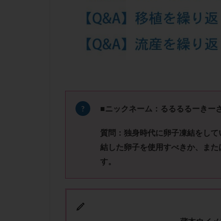
凍結卵子
凍
出産リスク
初診
刺激周
卵の質
卵の
卵巣の吊り上げ
卵巣機能低下
卵管留血症
双子
反復流
■
ニックネーム：るるるるーき
培養
培養士
質問：
独身時代に卵子凍結をして
多精子授精
結した卵子を使用すべきか、
また
妊娠率
妊娠
す。
子宮
子宮内
子宮内膜炎
子宮外妊娠
射精障害
屈