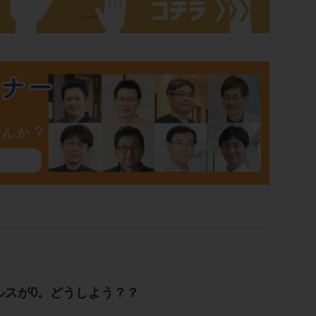
肥満
胎嚢
胎盤ポリープ
胚
胚培養
胚盤胞
胚盤胞
胚移植
腹腔鏡手術
腹腔鏡検査
膣内射精障害
膿精液症
然妊娠
自然排卵周期
自然移植周期
自費診療
良好胚
良
流改善
視床下部
貧血
貯卵
費用
転座
転院
数
通院頻度
連続採卵
運動
過分割胚
過食嘔吐
遺
残胎盤
里親
閉塞性無精子症
閉経
陰性
陽性反応
食生活
養子縁組
骨盤腹膜炎
高AMH
高FSH
高プロ
齢
高温期
高齢
高齢出産
黄体ホルモン
黄体化未破裂卵
黄体機能不全
黄体補充
検索
ルスが0。どうしよう？？