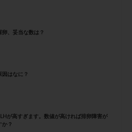
採卵、妥当な数は？
原因はなに？
めLHが高すぎます。数値が高ければ排卵障害が
すか？