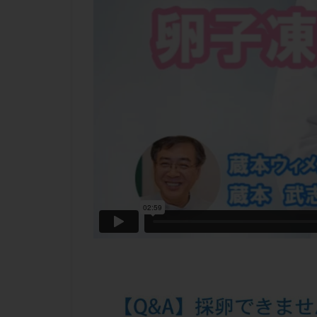
チラーヂン
ピックアップ障害
ブセレリン点鼻薬
ふりかけ法
プロテイン
ホルモン補充周期
ミトコンドリア
ラパロドリリング
レルミナ
ロ
不妊治療後の過ご
両側卵管切除術
二人目不妊
低グレード胚
体重増加
体
先天性甲状腺機能