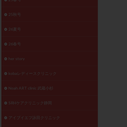
体
成分
排卵
25秋号
検査薬
26夏号
早期卵巣不全
26春号
未熟卵
正常形態率
her story
温活
漢方
理不順
生理周期
kobaレディースクリニック
性ホルモン
着床不全
Noah ART clinic 武蔵小杉
タイミング
SRHケアクリニック静岡
筋腫
粘膜下筋腫
精神安定剤
アイブイエフ詠田クリニック
下血腫