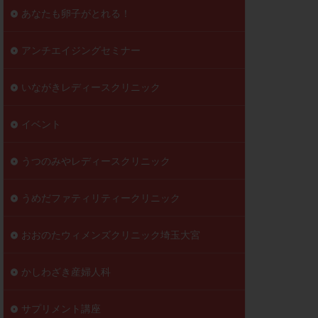
到達率
あなたも卵子がとれる！
自己注射
好胚盤胞
葉酸
アンチエイジングセミナー
透明帯除去培養
いながきレディースクリニック
伝子異常
顕微
顕微授精
イベント
ラクチン血症
胞
うつのみやレディースクリニック
うめだファティリティークリニック
おおのたウィメンズクリニック埼玉大宮
かしわざき産婦人科
サプリメント講座