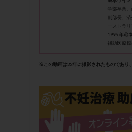
蔵本ウイメ
性行為
慢性
学部卒業、
抗セントロメア抗
副部長、済
排卵予定日
ーストラリ
排卵検査薬
1995 年
採卵後の過ごし方
補助医療標
早発卵巣不全
染色体検査
※この動画は22年に撮影されたものであり
正常胚
正常
無排卵
無月
生理痛
産み
男性不妊
病
着床前診断
移植周期
移
精子
精子の
精索静脈瘤