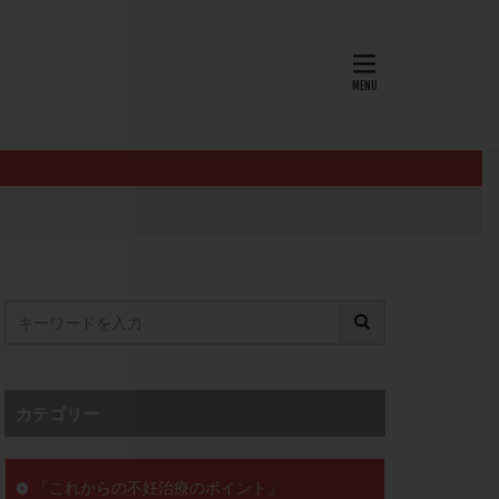
AID
ALICE
EndomeTRIO検査
L-カルニチン
OHSS
P4
PMS
PPOS法
査
ZyMot
ン抵抗性
オビドレル
イン
ロミッド
リ
クラッチ
カテゴリー
セックスレス
ョコレート嚢胞
「これからの不妊治療のポイント」