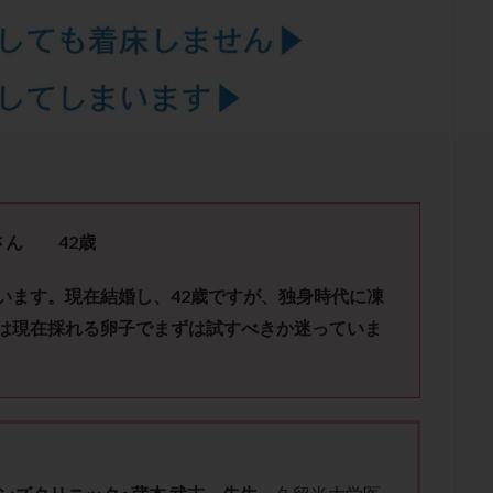
結卵移送
凍結精子
凍結胚
凍結胚盤胞
凍結胚移植
凍結
出産後
出血性黄体
分割胚
分割胚凍結
初期胚
初期胚凍
期
刺激方法
刺激法
前核期凍結
副作用
化学流産
輸送
卵子
卵子の老化
卵子の質
卵子凍結
卵子提供
卵巣刺激
卵巣嚢腫
卵巣多孔
卵巣年齢
卵巣機能
卵
卵巣過剰刺激症候群
卵管
卵管切除
卵管卵巣膿瘍
卵管水腫
卵管通水
卵管造影
卵管造影検査
卵管閉塞
卵胞
卵質
産
反復着床不全
受精
受精卵
受精卵凍結
受精率
ーさん
42
歳
基礎体温
基礎体温表
変形卵
変性卵
多嚢胞性卵巣症候
います。
現在結婚し、
42
歳ですが、独身時代に凍
夫婦生活
奇形率
妊娠
妊娠リスク
妊娠初期
妊娠判定
は現在採れる卵子でまずは試すべきか迷っていま
継続
妊娠継続率
妊活
妊活クイズ
妊活デビュー
妊活再
フローラ
子宮内細菌叢検査
子宮内膜
子宮内膜ポリープ
子宮
子宮内膜異型増殖症
子宮内膜症
子宮内膜症性嚢胞
子宮卵管造影検
子宮奇形
子宮後屈
子宮筋腫
子宮筋腫，妊活クイズ
子宮腺筋
折
帝王切開
帝王切開瘢痕症候群
後屈子宮
性交渉
性交