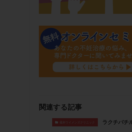
肝機能障害
胚盤胞移植
自然周期
自
融解方法
血
通院
通院回
遺残卵胞
遺
風疹
食事
高刺激
高年
黄体未破裂化卵胞
関連する記事
ラクチバチ
蔵本ウイメンズクリニック