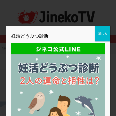
2人目妊活
2個戻し
2個移植
30代
3個移植
40代
BMI
CD138
DC胚
DFI
DHEA
E2
EMMA
査
ERPeak
FSH
FST
FTカテーテル
hCG
IMSI
MD-TESE
MRワクチン
MTHFR
NIPT
NK活性
NK細胞
閉じる
妊活どうぶつ診断
PCOS，妊活クイズ
PCPS
PFC-FD療法
PGT-A
PICSI
法
SEET法
SLE
TESE
Th検査
TORIO検査
TRIO検
卵子凍結ついて
グ
アスピリン
アンタゴニスト法
アンチエイジング
インスリ
ウトロゲスタン
エコー
エストラーナテープ
エストロゲン
ウフマン療法
カウンセリング
ガニレスト
カバサール
カフェ
ファ
カンジタ
クラミジア
クリニック選び
グレード
ク
ゴナールエフ
コロナウイルス
コロナワクチン
サウナ
サプ
シート法
シェーングレン症候群
ショート法
シリンジ法
ス
ステップダウン
ストレス
スプリット
セカンドオピニオン
蔵本ウイメンズクリニック
タイミング法
タイムラプス
ダイレクト分割
タクロリムス
チ