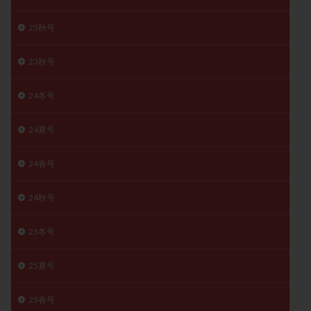
月経痛
未成熟卵
未熟卵
染色体検査
23秋号
染色体異常
栄養素
桑実胚移植
検査
橋本病
機能性不妊
正常形態率
正常胚
23秋号
正常胚率
死産
治療のやめ時
治療計画
24冬号
流産
流産対策
温活
漢方
無排卵
無月経
無痛分娩
無精子症
無頭蓋症
24夏号
生活習慣
生理
生理不順
生理周期
生理痛
産み分け 妊活クイズ
甲状腺
24春号
甲状腺ホルモン
甲状腺機能不全
男性ホルモン
24秋号
男性不妊
病院選び
痛み
瘢痕症候群
着床
着床の検査
着床の窓
着床不全
25冬号
着床前診断
着床率
着床痛
着床障害
睡眠薬
禁欲
移植
移植のタイミング
25夏号
移植周期
移植後
移植後の過ごし方
移植時期
25春号
稽留流産
空胞
筋膜下筋腫
粘膜下筋腫