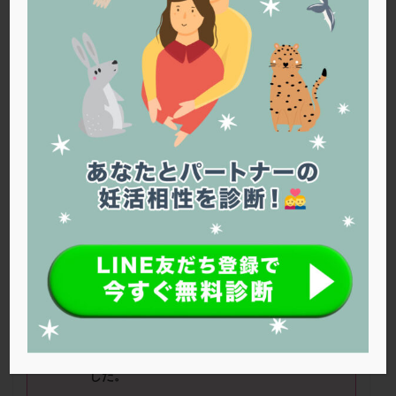
PQQ
PRP療法
SEET法
SLE
TESE
Th検査
TORIO検査
TRIO検査
ZyMot
アシストハッチング
アスピリン
アンタゴニスト法
アンチエイジング
インスリン抵抗性
イントラリピッド
ウトロゲスタン
エコー
エストラーナテープ
エストロゲン
オビドレル
おりもの
カウフマン療法
カウンセリング
ガニレスト
カバサール
カフェイン
カルシウムイオノファ
カンジタ
クラミジア
クリニック選び
グレード
クロミッド
現在
39
歳です。
クロミフェン
ゴナールエフ
コロナウイルス
人工授精後デュファストンを処方され初めて
コロナワクチン
サウナ
サプリ
サプリメント
飲みましたが、
今まで生理の際、頭痛もほん
シート法
シェーングレン症候群
ショート法
どなかったのですが、デュファストンを飲ん
シリンジ法
スクラッチ
ステップアップ
だ周期の生理時に吐くほどの頭痛に襲われま
した。
ステップダウン
ストレス
スプリット