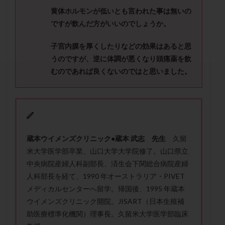
セカンドオピニオン
セックスレス
ダイエット
黄体ホルモンが低いとも言われた事は無いの
タイミング法
タイムラプス
ダイレクト分割
ですが飲んだ方がいいのでしょうか。
タクロリムス
チョコレート嚢胞
チラーヂン
子宮内膜を厚くしたりなどの効果はあると思
トリオ検査
トリソミー
ネフローゼ症候群
うのですが、
逆に体調が悪くなり頭痛薬を飲
ビタミンC
ビタミンD
ピックアップ障害
むのであれば良くないのではと思いました。
ビブラマイシン
ピル
フーナーテスト
フェマーラ
フォリスチム
ブセレリン点鼻薬
ブライダルチェック
フラグメント
プラセンタ
プラノバール
プラバノール
ふりかけ法
蔵本ウイメンズクリニック●蔵本 武志 先生
久留
プレコンセプション
プレドニン
プレマリン
米大学医学部卒業、山口大学大学院修了。山口県立
プログラフ
プロゲステロン
プロテイン
中央病院産婦人科副部長、済生会下関総合病院産婦
プロバイオティクス
プロラクチン
ホルモン値
人科部長を経て、1990 年オーストラリア・PIVET
ホルモン投与
ホルモン注射
ホルモン補充周期
メディカルセンターへ留学。帰国後、1995 年蔵本
ウイメンズクリニック開院。JISART（日本生殖補
ホルモン補充法
ホルモン補充療法
助医療標準化機関）理事長。久留米大学医学部臨床
マイクロポリープ
マルチビタミン
ミトコンドリア