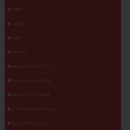
精子
精子の質
精子凍結
精子提供
25秋号
精子減少症
精子無力症
精液検査
精神安定剤
26夏号
精索静脈瘤
糖質
経血量
経過措置
絨毛染色体検査
絨毛組織
絨毛膜下血腫
26春号
肝機能障害
肥満
胎嚢
胎盤ポリープ
胚
胚培養
胚盤胞
胚盤胞到達率
胚盤胞移植
her story
胚移植
腹腔鏡手術
腹腔鏡検査
膣内射精障害
kobaレディースクリニック
膿精液症
自己注射
自然周期
自然妊娠
自然排卵周期
自然移植周期
自費診療
良好胚
Noah ART clinic 武蔵小杉
良好胚盤胞
葉酸
融解方法
血流改善
視床下部
貧血
貯卵
費用
転座
SRHケアクリニック静岡
転院
透明帯除去培養
通院
通院回数
アイブイエフ詠田クリニック
通院頻度
連続採卵
運動
過分割胚
過食嘔吐
遺伝子異常
遺残卵胞
遺残胎盤
あなたも卵子がとれる！
里親
閉塞性無精子症
閉経
陰性