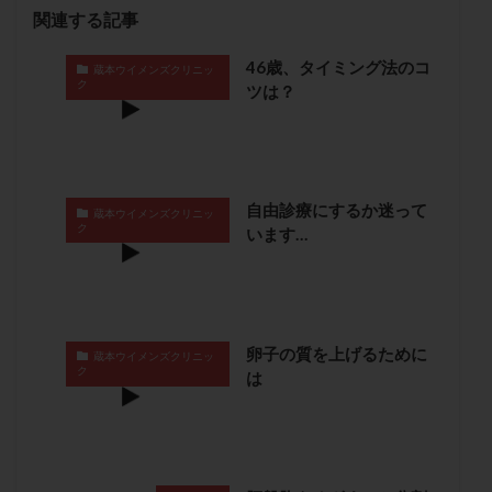
保険適用
偽嚢胞
偽閉経療法
関連する記事
先天性甲状腺機能低下症
先進医療
免疫異常
46歳、タイミング法のコ
蔵本ウイメンズクリニッ
内膜スクラッチ
再発率
再開
凍結卵
ク
ツは？
凍結卵子
凍結卵移送
凍結精子
凍結胚
凍結胚盤胞
凍結胚移植
凍結胚移植移植
出産リスク
出産後
出血性黄体
分割胚
自由診療にするか迷って
分割胚凍結
初期胚
初期胚凍結
初期胚移植
蔵本ウイメンズクリニッ
ク
います…
初診
刺激周期
刺激方法
刺激法
前核期凍結
副作用
化学流産
医療保険
卵の数
卵の質
卵の輸送
卵子
卵子の老化
卵子の質
卵子凍結
卵子提供
卵子の質を上げるために
蔵本ウイメンズクリニッ
ク
は
卵巣
卵巣の吊り上げ
卵巣刺激
卵巣嚢腫
卵巣多孔
卵巣年齢
卵巣機能
卵巣機能不全
卵巣機能低下
卵巣過剰刺激症候群
卵管
卵管切除
卵管卵巣膿瘍
卵管水腫
卵管狭窄