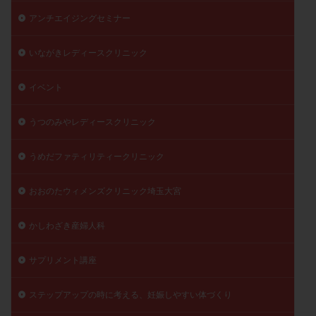
陽性反応
顕微
顕微授精
風疹
食事
アンチエイジングセミナー
食生活
養子縁組
骨盤腹膜炎
高AMH
いながきレディースクリニック
高FSH
高プロラクチン血症
高刺激
高年齢
高温期
高齢
高齢出産
黄体ホルモン
イベント
黄体化未破裂卵胞
黄体未破裂化卵胞
黄体機能不全
うつのみやレディースクリニック
黄体補充
うめだファティリティークリニック
検索
おおのたウィメンズクリニック埼玉大宮
かしわざき産婦人科
サプリメント講座
ステップアップの時に考える、妊娠しやすい体づくり