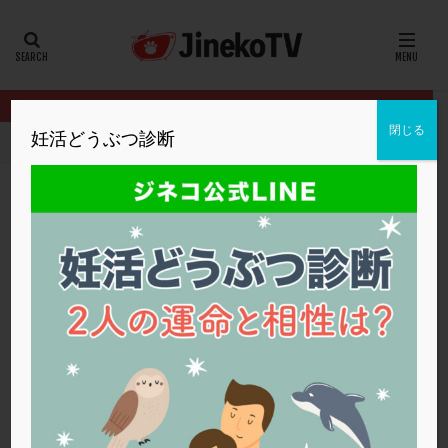
カテゴリー
タグ
閉じる
妊活どうぶつ診断
HOME
クリニック別
蔵本ウイメンズクリニック
デュファスト
20代
22冬
2人目妊活
2個戻し
2個移植
30代
3個移植
40代
AID
ALICE
AMH
ART
BMI
CD138
DC胚
DFI
デュファストンと頭痛について
DHEA
E2
EMMA
EndomeTRIO検査
蔵本ウイメンズクリニック
人工授精
ERA
ERA検査
ERPeak
FSH
FST
FTカテーテル
hCG
IMSI
L-カルニチン
蔵本ウイメンズクリニック
LH
LUF
MD-TESE
MRワクチン
MTHFR
NIPT
NK活性
NK細胞
OHSS
P4
PCO
PCOS
PCOS，妊活クイズ
PCPS
PFC-FD療法
PGT-A
PICSI
PMS
PPOS法