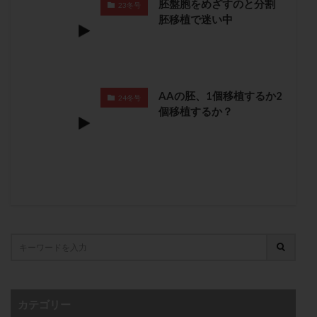
胚盤胞をめざすのと分割
23冬号
卵管留血症
卵管通水
卵管造影
卵管造影検査
胚移植で迷い中
卵管閉塞
卵胞
卵質
原因不明
双子
反復流産
反復着床不全
受精
受精卵
受精卵凍結
受精率
受精障害
喫煙
培養
AAの胚、1個移植するか2
培養士
基礎体温
基礎体温表
変形卵
24冬号
個移植するか？
変性卵
多嚢胞性卵巣症候群
多核受精
多精子授精
夫婦生活
奇形率
妊娠
妊娠リスク
妊娠初期
妊娠判定
妊娠検査薬
妊娠率
妊娠継続
妊娠継続率
妊活
妊活クイズ
妊活デビュー
妊活再開
婦人科疾患
子宮
子宮内フローラ
子宮内細菌叢検査
子宮内膜
子宮内膜ポリープ
子宮内膜受容能検査
子宮内膜炎
子宮内膜異型増殖症
子宮内膜症
子宮内膜症性嚢胞
カテゴリー
子宮卵管造影検査
子宮収縮
子宮外妊娠