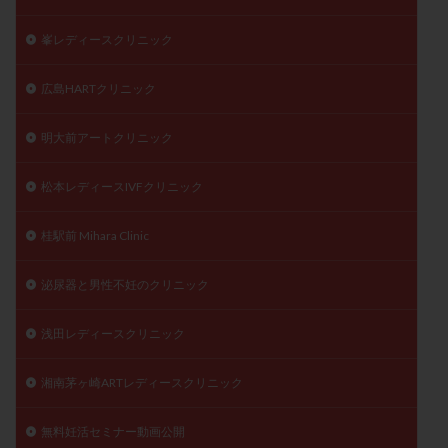
峯レディースクリニック
広島HARTクリニック
明大前アートクリニック
松本レディースIVFクリニック
桂駅前 Mihara Clinic
泌尿器と男性不妊のクリニック
浅田レディースクリニック
湘南茅ヶ崎ARTレディースクリニック
無料妊活セミナー動画公開