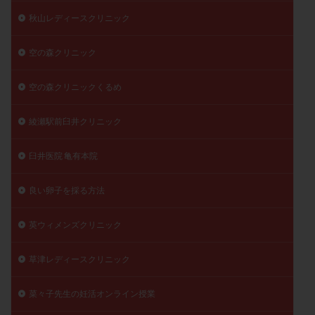
秋山レディースクリニック
空の森クリニック
空の森クリニックくるめ
綾瀬駅前臼井クリニック
臼井医院 亀有本院
良い卵子を採る方法
英ウィメンズクリニック
草津レディースクリニック
菜々子先生の妊活オンライン授業