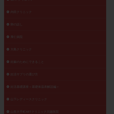
内田クリニック
卵の話し
厚仁病院
大島クリニック
妊娠のためにできること
妊活サプリの選び方
妊活基礎講座＜基礎体温表解説編＞
山下レディースクリニック
山形大手町ARTクリニック川越医院