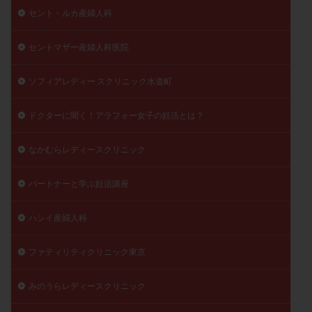
セント・ルカ産婦人科
セントマザー産婦人科医院
ソフィアレディー スクリニック水道町
ドクターに聞く！アラフォー女子の妊活とは？
なかむらレディースクリニック
パートナーと学ぶ妊活講座
ハシイ産婦人科
ファティリティクリニック東京
みのうらレディースクリニック