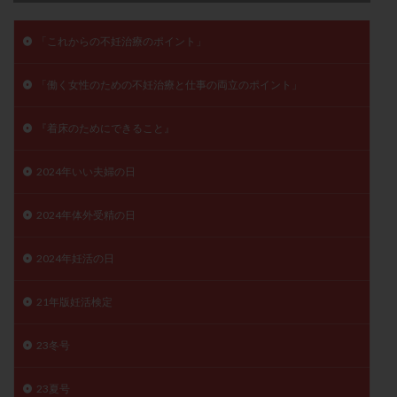
子宮奇形
子宮後屈
子宮筋腫
「これからの不妊治療のポイント」
子宮筋腫，妊活クイズ
子宮腺筋症
子宮鏡検査
射精障害
屈折
帝王切開
帝王切開瘢痕症候群
「働く女性のための不妊治療と仕事の両立のポイント」
後屈子宮
性交渉
性交障害
性感染症
性行為
慢性子宮内膜炎
成熟卵
抗TPO抗体
『着床のためにできること』
抗うつ剤
抗カルジオリピン抗体
2024年いい夫婦の日
抗セントロメア抗体
抗リン脂質抗体
抗核抗体
抗生剤
抗精子抗体
抗酸化成分
排卵
2024年体外受精の日
排卵予定日
排卵出血
排卵刺激
排卵周期
排卵周期法
排卵日
排卵日検査薬
排卵検査薬
2024年妊活の日
排卵痛
排卵誘発
排卵誘発剤
排卵誘発法
21年版妊活検定
排卵障害
採卵
採卵後の過ごし方
採卵数
採精
断乳
新鮮卵子
新鮮精子
23冬号
新鮮胚移植
早期卵巣不全
早発卵巣不全
更年期
月経不順
月経周期
月経困難
23夏号