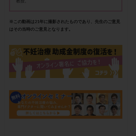
教授。
メンタル
モザイク杯
モザイク胚
ラクトバチルス
ラクトフェリン
ラパロドリリング
※この動画は21年に撮影されたものであり、先生のご意見
リュープリン
リュープロレリン注射
ルトラール
はその当時のご意見となります。
レコベル
レトロゾール
レルミナ
ロバートソン
ロング法
一般不妊治療
下垂体不全
不妊
不妊検査
不妊治療
不妊治療後の過ごし方
不妊症
不妊鍼灸
不整脈
不正出血
不眠
不育症
不育症検査
両側卵管切除術
両卵管閉塞
中絶
中隔子宮
主治医変更
乏精子症
乳がん
乳酸菌
二人目不妊
二人目妊活
二段階胚移植
亜急性甲状腺炎
亜鉛
人工授精
低AMH
低グレード胚
低体重
低刺激
低年齢
低温期
体づくり
体外受精
体質改善
体重増加
体重管理
体験談
保険診療