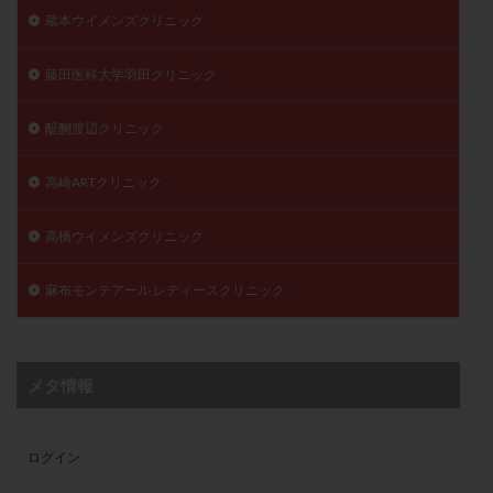
蔵本ウイメンズクリニック
藤田医科大学羽田クリニック
醍醐渡辺クリニック
高崎ARTクリニック
高橋ウイメンズクリニック
麻布モンテアール レディースクリニック
メタ情報
ログイン