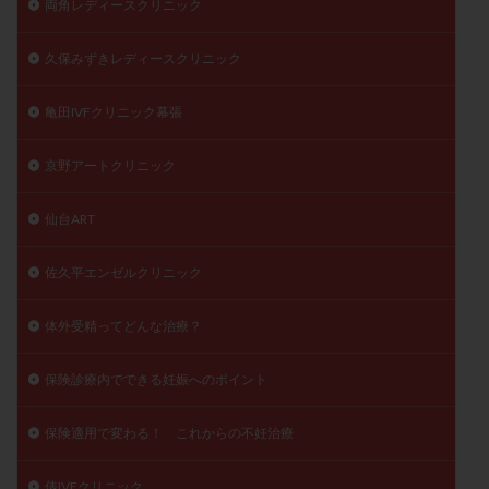
両角レディースクリニック
久保みずきレディースクリニック
亀田IVFクリニック幕張
京野アートクリニック
仙台ART
佐久平エンゼルクリニック
体外受精ってどんな治療？
保険診療内でできる妊娠へのポイント
保険適用で変わる！ これからの不妊治療
俵IVFクリニック