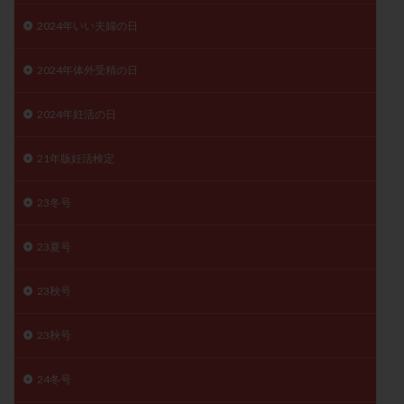
月経痛
未成熟卵
未熟卵
染色体検査
2024年いい夫婦の日
染色体異常
栄養素
桑実胚移植
検査
2024年体外受精の日
橋本病
機能性不妊
正常形態率
正常胚
正常胚率
死産
治療のやめ時
治療計画
2024年妊活の日
流産
流産対策
温活
漢方
無排卵
無月経
無痛分娩
無精子症
無頭蓋症
21年版妊活検定
生活習慣
生理
生理不順
生理周期
23冬号
生理痛
産み分け 妊活クイズ
甲状腺
甲状腺ホルモン
甲状腺機能不全
男性ホルモン
23夏号
男性不妊
病院選び
痛み
瘢痕症候群
着床
着床の検査
着床の窓
着床不全
23秋号
着床前診断
着床率
着床痛
着床障害
23秋号
睡眠薬
禁欲
移植
移植のタイミング
移植周期
移植後
移植後の過ごし方
移植時期
24冬号
稽留流産
空胞
筋膜下筋腫
粘膜下筋腫