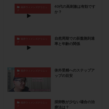
卵管留血症
卵管通水
卵管造影
卵管造影検査
40代の高刺激は有効です
福井ウィメンズクリニッ
ク
卵管閉塞
卵胞
卵質
原因不明
双子
か？
反復流産
反復着床不全
受精
受精卵
受精卵凍結
受精率
受精障害
喫煙
培養
培養士
基礎体温
基礎体温表
変形卵
自然周期での胚盤胞到達
福井ウィメンズクリニッ
変性卵
多嚢胞性卵巣症候群
多核受精
ク
率と年齢の関係
多精子授精
夫婦生活
奇形率
妊娠
妊娠リスク
妊娠初期
妊娠判定
妊娠検査薬
妊娠率
妊娠継続
妊娠継続率
妊活
体外受精へのステップア
妊活クイズ
妊活デビュー
妊活再開
福井ウィメンズクリニッ
ク
ップの目安
婦人科疾患
子宮
子宮内フローラ
子宮内細菌叢検査
子宮内膜
子宮内膜ポリープ
子宮内膜受容能検査
子宮内膜炎
子宮内膜異型増殖症
子宮内膜症
子宮内膜症性嚢胞
採卵数が少ない場合の治
福井ウィメンズクリニッ
ク
子宮卵管造影検査
子宮収縮
子宮外妊娠
療法は？