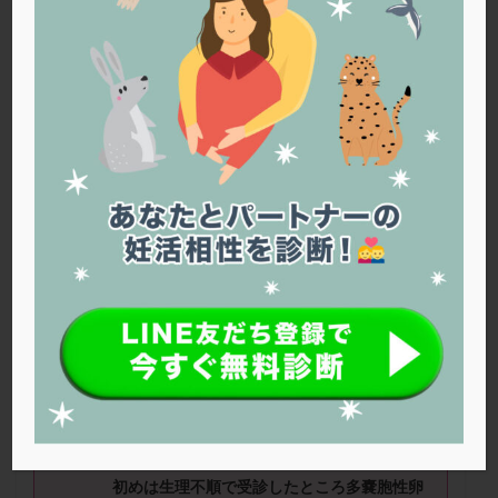
PQQ
PRP療法
SEET法
SLE
TESE
Th検査
TORIO検査
TRIO検査
ZyMot
アシストハッチング
アスピリン
アンタゴニスト法
アンチエイジング
インスリン抵抗性
イントラリピッド
ウトロゲスタン
エコー
エストラーナテープ
エストロゲン
オビドレル
おりもの
カウフマン療法
カウンセリング
ガニレスト
カバサール
カフェイン
カルシウムイオノファ
カンジタ
クラミジア
クリニック選び
グレード
クロミッド
みっちーさん（26
歳）
■治療ステー
クロミフェン
ゴナールエフ
コロナウイルス
ジ：妊活は一旦お休み中 ■妊活期間：1
コロナワクチン
サウナ
サプリ
サプリメント
年～2年
シート法
シェーングレン症候群
ショート法
■治療状況
シリンジ法
スクラッチ
ステップアップ
ステップダウン
ストレス
スプリット
初めは生理不順で受診したところ多嚢胞性卵