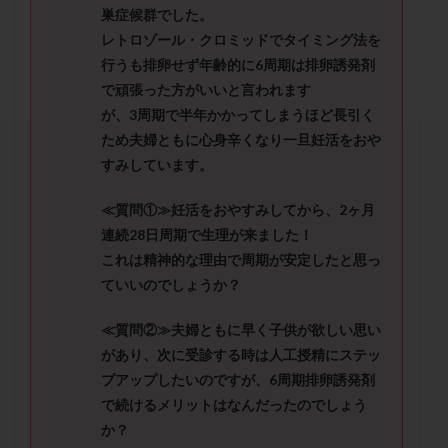
セカンドオピニオン
セックスレス
ダイエット
巣症候群でした。
レトロゾール・クロミッドでタイミング法を
タイミング法
タイムラプス
ダイレクト分割
行うも排卵せず年齢的に6周期は排卵誘発剤
タクロリムス
チョコレート嚢胞
チラーヂン
で頑張った方がいいと言われます
トリオ検査
トリソミー
ネフローゼ症候群
が、3周期で半年かかってしまうほど長引く
ビタミンC
ビタミンD
ピックアップ障害
ため夫婦ともに心身辛くなり一旦妊活をおや
ビブラマイシン
ピル
フーナーテスト
すみしています。
フェマーラ
フォリスチム
ブセレリン点鼻薬
≪質問①≫妊活をおやすみしてから、2ヶ月
ブライダルチェック
フラグメント
プラセンタ
連続28日周期で生理が来ました！
プラノバール
プラバノール
ふりかけ法
これは精神的な理由で周期が安定したと思っ
プレコンセプション
プレドニン
プレマリン
ていいのでしょうか？
プログラフ
プロゲステロン
プロテイン
≪質問②≫夫婦ともに早く子供が欲しい思い
プロバイオティクス
プロラクチン
ホルモン値
があり、次に受診する時は人工授精にステッ
ホルモン投与
ホルモン注射
ホルモン補充周期
プアップしたいのですが、6周期排卵誘発剤
ホルモン補充法
ホルモン補充療法
で続けるメリットはなんだったのでしょう
か？
マイクロポリープ
マルチビタミン
ミトコンドリア