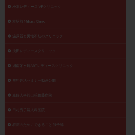
松本レディースIVFクリニック
桂駅前 Mihara Clinic
泌尿器と男性不妊のクリニック
浅田レディースクリニック
湘南茅ヶ崎ARTレディースクリニック
無料妊活セミナー動画公開
産婦人科舘出張佐藤病院
田村秀子婦人科医院
着床のためにできること 卵子編