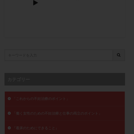
子宮奇形
子宮後屈
子宮筋腫
子宮筋腫，妊活クイズ
子宮腺筋症
子宮鏡検査
射精障害
屈折
帝王切開
帝王切開瘢痕症候群
後屈子宮
性交渉
性交障害
性感染症
性行為
慢性子宮内膜炎
成熟卵
抗TPO抗体
抗うつ剤
抗カルジオリピン抗体
抗セントロメア抗体
抗リン脂質抗体
抗核抗体
抗生剤
抗精子抗体
抗酸化成分
排卵
排卵予定日
排卵出血
排卵刺激
排卵周期
カテゴリー
排卵周期法
排卵日
排卵日検査薬
排卵検査薬
排卵痛
排卵誘発
排卵誘発剤
排卵誘発法
「これからの不妊治療のポイント」
排卵障害
採卵
採卵後の過ごし方
採卵数
採精
断乳
新鮮卵子
新鮮精子
「働く女性のための不妊治療と仕事の両立のポイント」
新鮮胚移植
早期卵巣不全
早発卵巣不全
『着床のためにできること』
更年期
月経不順
月経周期
月経困難