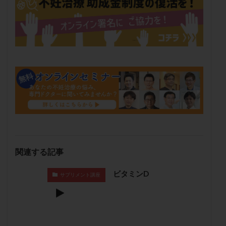
保険適用
偽嚢胞
偽閉経療法
先天性甲状腺機能低下症
先進医療
免疫異常
内膜スクラッチ
再発率
再開
凍結卵
凍結卵子
凍結卵移送
凍結精子
凍結胚
凍結胚盤胞
凍結胚移植
凍結胚移植移植
出産リスク
出産後
出血性黄体
分割胚
分割胚凍結
初期胚
初期胚凍結
初期胚移植
初診
刺激周期
刺激方法
刺激法
前核期凍結
副作用
化学流産
医療保険
卵の数
卵の質
卵の輸送
卵子
関連する記事
卵子の老化
卵子の質
卵子凍結
卵子提供
ビタミンD
卵巣
卵巣の吊り上げ
卵巣刺激
卵巣嚢腫
サプリメント講座
卵巣多孔
卵巣年齢
卵巣機能
卵巣機能不全
卵巣機能低下
卵巣過剰刺激症候群
卵管
卵管切除
卵管卵巣膿瘍
卵管水腫
卵管狭窄