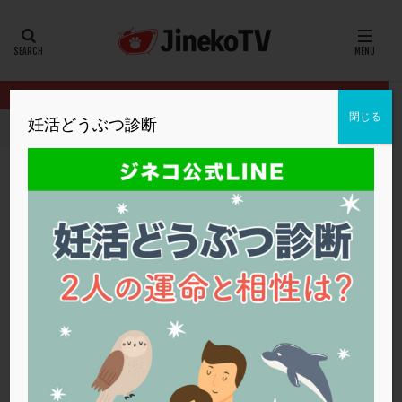
カテゴリー
タグ
閉じる
妊活どうぶつ診断
HOME
クリニック別
福井ウィメンズクリニック
月経周期にメ
20代
22冬
2人目妊活
2個戻し
2個移植
30代
3個移植
40代
AID
ALICE
AMH
ART
BMI
CD138
DC胚
DFI
月経周期にメンタルは影響するの？
DHEA
E2
EMMA
EndomeTRIO検査
福井ウィメンズクリニック
ERA
ERA検査
ERPeak
FSH
FST
ステップアップ
,
メンタル
,
多嚢胞性卵巣症候群
,
妊活
FTカテーテル
hCG
IMSI
L-カルニチン
福井ウィメンズクリニック
LH
LUF
MD-TESE
MRワクチン
MTHFR
NIPT
NK活性
NK細胞
OHSS
P4
PCO
PCOS
PCOS，妊活クイズ
PCPS
PFC-FD療法
PGT-A
PICSI
PMS
PPOS法