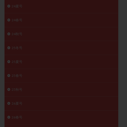
24夏号
精子
精子の質
精子凍結
精子提供
精子減少症
精子無力症
精液検査
精神安定剤
24春号
精索静脈瘤
糖質
経血量
経過措置
絨毛染色体検査
絨毛組織
絨毛膜下血腫
24秋号
肝機能障害
肥満
胎嚢
胎盤ポリープ
胚
25冬号
胚培養
胚盤胞
胚盤胞到達率
胚盤胞移植
胚移植
腹腔鏡手術
腹腔鏡検査
膣内射精障害
25夏号
膿精液症
自己注射
自然周期
自然妊娠
自然排卵周期
自然移植周期
自費診療
良好胚
25春号
良好胚盤胞
葉酸
融解方法
血流改善
25秋号
視床下部
貧血
貯卵
費用
転座
転院
透明帯除去培養
通院
通院回数
26夏号
通院頻度
連続採卵
運動
過分割胚
過食嘔吐
遺伝子異常
遺残卵胞
遺残胎盤
26春号
里親
閉塞性無精子症
閉経
陰性