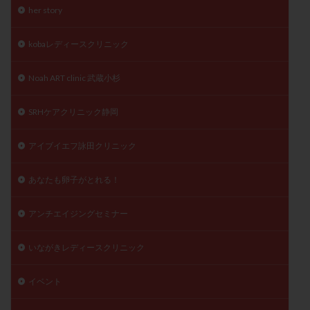
her story
陽性反応
顕微
顕微授精
風疹
食事
食生活
養子縁組
骨盤腹膜炎
高AMH
kobaレディースクリニック
高FSH
高プロラクチン血症
高刺激
高年齢
Noah ART clinic 武蔵小杉
高温期
高齢
高齢出産
黄体ホルモン
黄体化未破裂卵胞
黄体未破裂化卵胞
黄体機能不全
SRHケアクリニック静岡
黄体補充
アイブイエフ詠田クリニック
検索
あなたも卵子がとれる！
アンチエイジングセミナー
いながきレディースクリニック
イベント