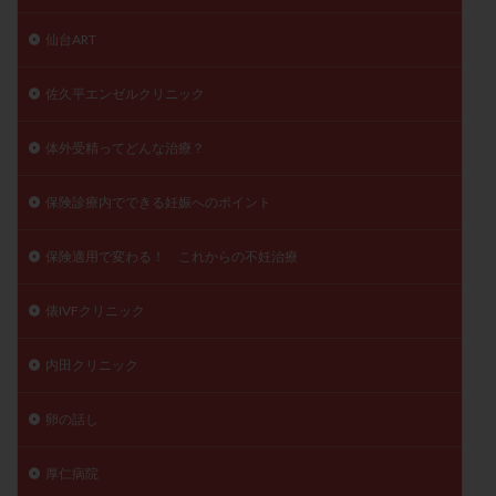
仙台ART
佐久平エンゼルクリニック
体外受精ってどんな治療？
保険診療内でできる妊娠へのポイント
保険適用で変わる！ これからの不妊治療
俵IVFクリニック
内田クリニック
卵の話し
厚仁病院