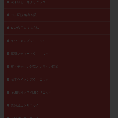
綾瀬駅前臼井クリニック
臼井医院 亀有本院
良い卵子を採る方法
英ウィメンズクリニック
草津レディースクリニック
菜々子先生の妊活オンライン授業
蔵本ウイメンズクリニック
藤田医科大学羽田クリニック
醍醐渡辺クリニック