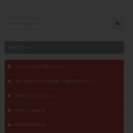
卵管留血症
卵管通水
卵管造影
卵管造影検査
卵管閉塞
卵胞
卵質
原因不明
双子
反復流産
反復着床不全
受精
受精卵
受精卵凍結
受精率
受精障害
喫煙
培養
培養士
基礎体温
基礎体温表
変形卵
カテゴリー
変性卵
多嚢胞性卵巣症候群
多核受精
多精子授精
夫婦生活
奇形率
妊娠
「これからの不妊治療のポイント」
妊娠リスク
妊娠初期
妊娠判定
妊娠検査薬
妊娠率
妊娠継続
妊娠継続率
妊活
「働く女性のための不妊治療と仕事の両立のポイント」
妊活クイズ
妊活デビュー
妊活再開
婦人科疾患
子宮
子宮内フローラ
『着床のためにできること』
子宮内細菌叢検査
子宮内膜
子宮内膜ポリープ
2024年いい夫婦の日
子宮内膜受容能検査
子宮内膜炎
子宮内膜異型増殖症
子宮内膜症
子宮内膜症性嚢胞
2024年体外受精の日
子宮卵管造影検査
子宮収縮
子宮外妊娠