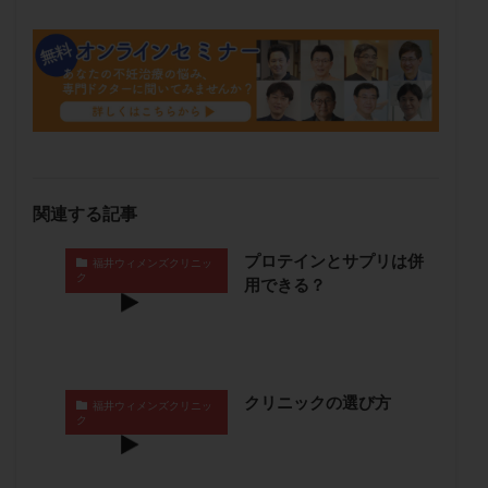
メンタル
モザイク杯
モザイク胚
ラクトバチルス
ラクトフェリン
ラパロドリリング
リュープリン
リュープロレリン注射
ルトラール
レコベル
レトロゾール
レルミナ
ロバートソン
ロング法
一般不妊治療
下垂体不全
不妊
不妊検査
不妊治療
不妊治療後の過ごし方
不妊症
不妊鍼灸
関連する記事
不整脈
不正出血
不眠
不育症
プロテインとサプリは併
福井ウィメンズクリニッ
不育症検査
両側卵管切除術
両卵管閉塞
中絶
ク
用できる？
中隔子宮
主治医変更
乏精子症
乳がん
乳酸菌
二人目不妊
二人目妊活
二段階胚移植
亜急性甲状腺炎
亜鉛
人工授精
低AMH
クリニックの選び方
低グレード胚
低体重
低刺激
低年齢
福井ウィメンズクリニッ
ク
低温期
体づくり
体外受精
体質改善
体重増加
体重管理
体験談
保険診療