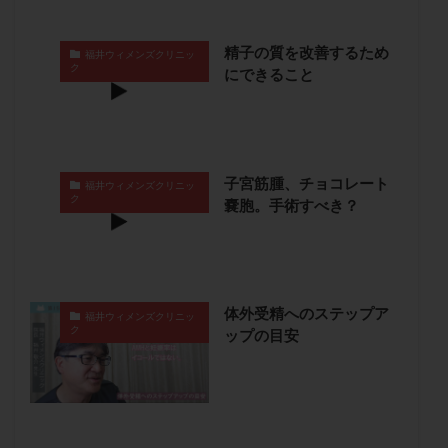
保険適用
偽嚢胞
偽閉経療法
先天性甲状腺機能低下症
先進医療
免疫異常
精子の質を改善するため
福井ウィメンズクリニッ
ク
にできること
内膜スクラッチ
再発率
再開
凍結卵
凍結卵子
凍結卵移送
凍結精子
凍結胚
凍結胚盤胞
凍結胚移植
凍結胚移植移植
出産リスク
出産後
出血性黄体
分割胚
子宮筋腫、チョコレート
福井ウィメンズクリニッ
分割胚凍結
初期胚
初期胚凍結
初期胚移植
ク
嚢胞。手術すべき？
初診
刺激周期
刺激方法
刺激法
前核期凍結
副作用
化学流産
医療保険
卵の数
卵の質
卵の輸送
卵子
体外受精へのステップア
卵子の老化
卵子の質
卵子凍結
卵子提供
福井ウィメンズクリニッ
ク
ップの目安
卵巣
卵巣の吊り上げ
卵巣刺激
卵巣嚢腫
卵巣多孔
卵巣年齢
卵巣機能
卵巣機能不全
卵巣機能低下
卵巣過剰刺激症候群
卵管
卵管切除
卵管卵巣膿瘍
卵管水腫
卵管狭窄