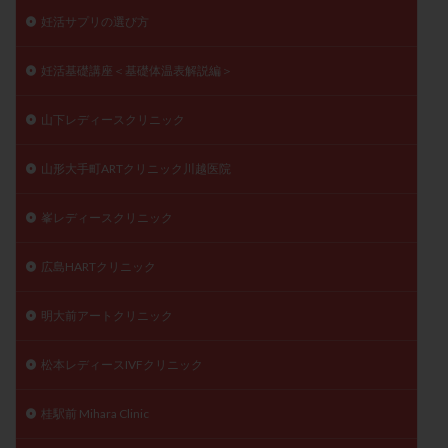
妊活サプリの選び方
妊活基礎講座＜基礎体温表解説編＞
山下レディースクリニック
山形大手町ARTクリニック川越医院
峯レディースクリニック
広島HARTクリニック
明大前アートクリニック
松本レディースIVFクリニック
桂駅前 Mihara Clinic