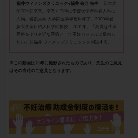
福
井
ウ
ィ
メ
ン
ズ
ク
リ
ニ
ッ
ク
●
福井
敬介 先生
日本大
セカンドオピニオン
セックスレス
ダイエット
学医学部卒業。卒業と同時に愛媛大学産科婦人科に
タイミング法
タイムラプス
ダイレクト分割
入局。愛媛大学 大学院医学専攻科修了。2000年愛
タクロリムス
チョコレート嚢胞
チラーヂン
媛大学産科婦人科学助教授。2001年、「高度な生殖
トリオ検査
トリソミー
ネフローゼ症候群
医療をより身近な医療として不妊カップルに提供し
ビタミンC
ビタミンD
ピックアップ障害
たい」と福井 ウィメンズクリニックを開設する。
ビブラマイシン
ピル
フーナーテスト
フェマーラ
フォリスチム
ブセレリン点鼻薬
※この動画は21年に撮影されたものであり、先生のご意見
ブライダルチェック
フラグメント
プラセンタ
はその当時のご意見となります。
プラノバール
プラバノール
ふりかけ法
プレコンセプション
プレドニン
プレマリン
プログラフ
プロゲステロン
プロテイン
プロバイオティクス
プロラクチン
ホルモン値
ホルモン投与
ホルモン注射
ホルモン補充周期
ホルモン補充法
ホルモン補充療法
マイクロポリープ
マルチビタミン
ミトコンドリア