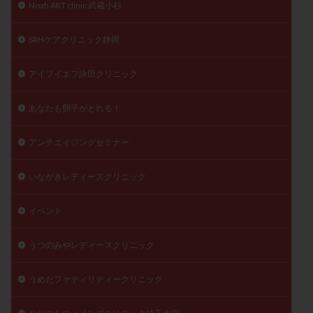
Noah ART clinic 武蔵小杉
精子
精子の質
精子凍結
精子提供
精子減少症
精子無力症
精液検査
精神安定剤
SRHケアクリニック静岡
精索静脈瘤
糖質
経血量
経過措置
アイブイエフ詠田クリニック
絨毛染色体検査
絨毛組織
絨毛膜下血腫
肝機能障害
肥満
胎嚢
胎盤ポリープ
胚
あなたも卵子がとれる！
胚培養
胚盤胞
胚盤胞到達率
胚盤胞移植
胚移植
腹腔鏡手術
腹腔鏡検査
膣内射精障害
アンチエイジングセミナー
膿精液症
自己注射
自然周期
自然妊娠
いながきレディースクリニック
自然排卵周期
自然移植周期
自費診療
良好胚
良好胚盤胞
葉酸
融解方法
血流改善
イベント
視床下部
貧血
貯卵
費用
転座
うつのみやレディースクリニック
転院
透明帯除去培養
通院
通院回数
通院頻度
連続採卵
運動
過分割胚
うめだファティリティークリニック
過食嘔吐
遺伝子異常
遺残卵胞
遺残胎盤
里親
閉塞性無精子症
閉経
陰性