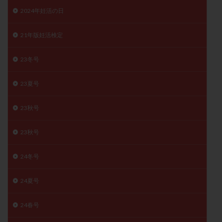
子宮奇形
子宮後屈
子宮筋腫
2024年妊活の日
子宮筋腫，妊活クイズ
子宮腺筋症
子宮鏡検査
21年版妊活検定
射精障害
屈折
帝王切開
帝王切開瘢痕症候群
後屈子宮
性交渉
性交障害
性感染症
23冬号
性行為
慢性子宮内膜炎
成熟卵
抗TPO抗体
抗うつ剤
抗カルジオリピン抗体
23夏号
抗セントロメア抗体
抗リン脂質抗体
抗核抗体
23秋号
抗生剤
抗精子抗体
抗酸化成分
排卵
排卵予定日
排卵出血
排卵刺激
排卵周期
23秋号
排卵周期法
排卵日
排卵日検査薬
排卵検査薬
24冬号
排卵痛
排卵誘発
排卵誘発剤
排卵誘発法
排卵障害
採卵
採卵後の過ごし方
採卵数
24夏号
採精
断乳
新鮮卵子
新鮮精子
新鮮胚移植
早期卵巣不全
早発卵巣不全
24春号
更年期
月経不順
月経周期
月経困難