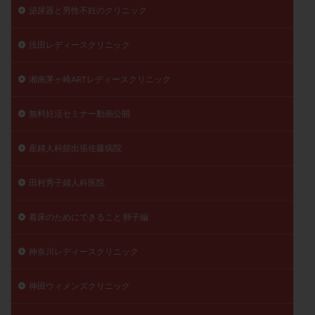
泌尿器と男性不妊のクリニック
浅田レディースクリニック
湘南茅ヶ崎ARTレディースクリニック
無料妊活セミナー動画公開
産婦人科舘出張佐藤病院
田村秀子婦人科医院
着床のためにできること 卵子編
神奈川レディースクリニック
神田ウィメンズクリニック