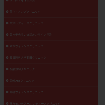
良い卵子を採る方法
英ウィメンズクリニック
草津レディースクリニック
菜々子先生の妊活オンライン授業
蔵本ウイメンズクリニック
藤田医科大学羽田クリニック
醍醐渡辺クリニック
高崎ARTクリニック
高橋ウイメンズクリニック
麻布モンテアール レディースクリニック