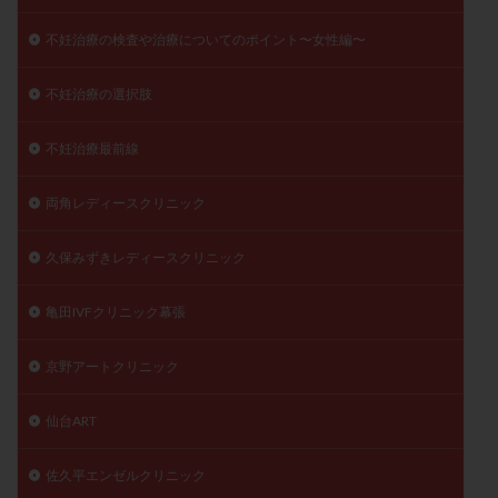
不妊治療の検査や治療についてのポイント〜女性編〜
不妊治療の選択肢
不妊治療最前線
両角レディースクリニック
久保みずきレディースクリニック
亀田IVFクリニック幕張
京野アートクリニック
仙台ART
佐久平エンゼルクリニック