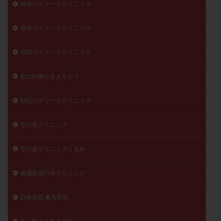
神谷レディースクリニック
福井ウィメンズクリニック
福田ウイメンズクリニック
私は妊娠できますか？
秋山レディースクリニック
空の森クリニック
空の森クリニックくるめ
綾瀬駅前臼井クリニック
臼井医院 亀有本院