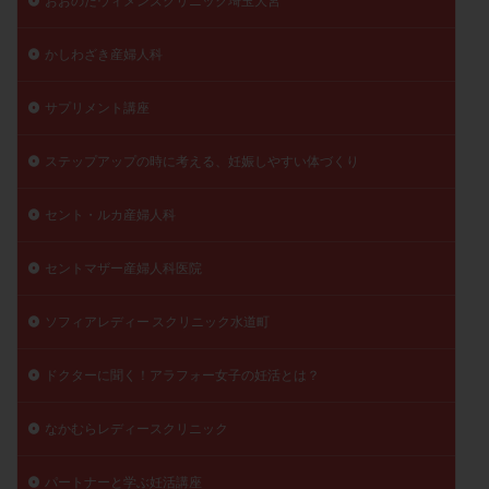
おおのたウィメンズクリニック埼玉大宮
陽性反応
顕微
顕微授精
風疹
食事
かしわざき産婦人科
食生活
養子縁組
骨盤腹膜炎
高AMH
高FSH
高プロラクチン血症
高刺激
高年齢
サプリメント講座
高温期
高齢
高齢出産
黄体ホルモン
黄体化未破裂卵胞
黄体未破裂化卵胞
黄体機能不全
ステップアップの時に考える、妊娠しやすい体づくり
黄体補充
セント・ルカ産婦人科
検索
セントマザー産婦人科医院
ソフィアレディー スクリニック水道町
ドクターに聞く！アラフォー女子の妊活とは？
なかむらレディースクリニック
パートナーと学ぶ妊活講座