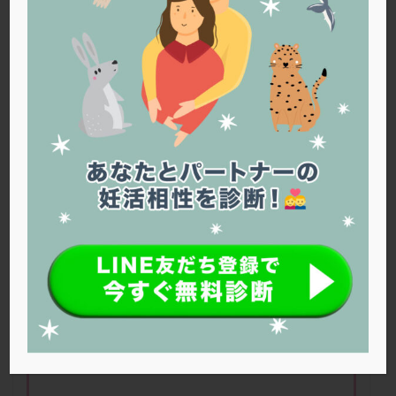
PQQ
PRP療法
SEET法
SLE
TESE
Th検査
TORIO検査
TRIO検査
ZyMot
アシストハッチング
アスピリン
アンタゴニスト法
アンチエイジング
インスリン抵抗性
イントラリピッド
ウトロゲスタン
エコー
エストラーナテープ
エストロゲン
オビドレル
おりもの
カウフマン療法
カウンセリング
ガニレスト
カバサール
カフェイン
カルシウムイオノファ
カンジタ
クラミジア
クリニック選び
グレード
クロミッド
おススメのサプリは何ですか？
クロミフェン
ゴナールエフ
コロナウイルス
コロナワクチン
サウナ
サプリ
サプリメント
シート法
シェーングレン症候群
ショート法
シリンジ法
スクラッチ
ステップアップ
ステップダウン
ストレス
スプリット