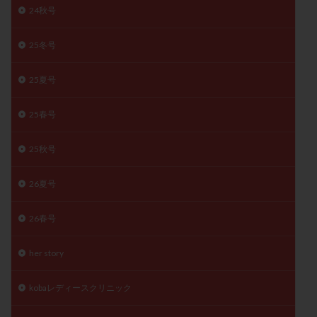
24秋号
月経痛
未成熟卵
未熟卵
染色体検査
染色体異常
栄養素
桑実胚移植
検査
25冬号
橋本病
機能性不妊
正常形態率
正常胚
正常胚率
死産
治療のやめ時
治療計画
25夏号
流産
流産対策
温活
漢方
無排卵
25春号
無月経
無痛分娩
無精子症
無頭蓋症
生活習慣
生理
生理不順
生理周期
25秋号
生理痛
産み分け 妊活クイズ
甲状腺
26夏号
甲状腺ホルモン
甲状腺機能不全
男性ホルモン
男性不妊
病院選び
痛み
瘢痕症候群
26春号
着床
着床の検査
着床の窓
着床不全
着床前診断
着床率
着床痛
着床障害
her story
睡眠薬
禁欲
移植
移植のタイミング
kobaレディースクリニック
移植周期
移植後
移植後の過ごし方
移植時期
稽留流産
空胞
筋膜下筋腫
粘膜下筋腫