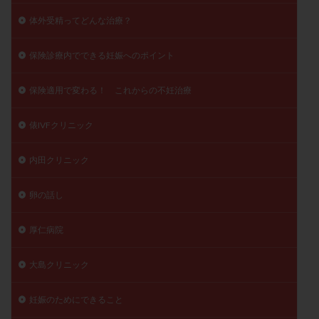
体外受精ってどんな治療？
保険診療内でできる妊娠へのポイント
保険適用で変わる！ これからの不妊治療
俵IVFクリニック
内田クリニック
卵の話し
厚仁病院
大島クリニック
妊娠のためにできること