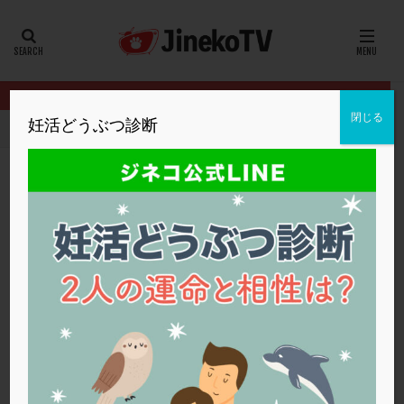
カテゴリー
タグ
閉じる
妊活どうぶつ診断
HOME
イベント
サプリメント講座
ビタミンD
20代
22冬
2人目妊活
2個戻し
2個移植
30代
3個移植
40代
AID
ALICE
AMH
ART
BMI
CD138
DC胚
DFI
ビタミンD
DHEA
E2
EMMA
EndomeTRIO検査
サプリメント講座
,
福井ウィメンズクリニック
ビタミンD
ERA
ERA検査
ERPeak
FSH
FST
FTカテーテル
hCG
IMSI
L-カルニチン
サプリメント講座
LH
LUF
MD-TESE
MRワクチン
MTHFR
NIPT
NK活性
NK細胞
OHSS
P4
PCO
PCOS
PCOS，妊活クイズ
PCPS
PFC-FD療法
PGT-A
PICSI
PMS
PPOS法