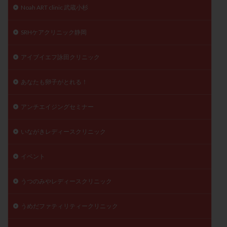
Noah ART clinic 武蔵小杉
陽性反応
顕微
顕微授精
風疹
食事
食生活
養子縁組
骨盤腹膜炎
高AMH
SRHケアクリニック静岡
高FSH
高プロラクチン血症
高刺激
高年齢
アイブイエフ詠田クリニック
高温期
高齢
高齢出産
黄体ホルモン
黄体化未破裂卵胞
黄体未破裂化卵胞
黄体機能不全
あなたも卵子がとれる！
黄体補充
アンチエイジングセミナー
検索
いながきレディースクリニック
イベント
うつのみやレディースクリニック
うめだファティリティークリニック