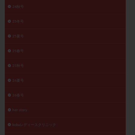
24秋号
精子
精子の質
精子凍結
精子提供
精子減少症
精子無力症
精液検査
精神安定剤
25冬号
精索静脈瘤
糖質
経血量
経過措置
絨毛染色体検査
絨毛組織
絨毛膜下血腫
25夏号
肝機能障害
肥満
胎嚢
胎盤ポリープ
胚
25春号
胚培養
胚盤胞
胚盤胞到達率
胚盤胞移植
胚移植
腹腔鏡手術
腹腔鏡検査
膣内射精障害
25秋号
膿精液症
自己注射
自然周期
自然妊娠
自然排卵周期
自然移植周期
自費診療
良好胚
26夏号
良好胚盤胞
葉酸
融解方法
血流改善
26春号
視床下部
貧血
貯卵
費用
転座
転院
透明帯除去培養
通院
通院回数
her story
通院頻度
連続採卵
運動
過分割胚
過食嘔吐
遺伝子異常
遺残卵胞
遺残胎盤
kobaレディースクリニック
里親
閉塞性無精子症
閉経
陰性