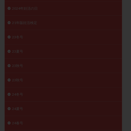
月経痛
未成熟卵
未熟卵
染色体検査
2024年妊活の日
染色体異常
栄養素
桑実胚移植
検査
21年版妊活検定
橋本病
機能性不妊
正常形態率
正常胚
正常胚率
死産
治療のやめ時
治療計画
23冬号
流産
流産対策
温活
漢方
無排卵
無月経
無痛分娩
無精子症
無頭蓋症
23夏号
生活習慣
生理
生理不順
生理周期
23秋号
生理痛
産み分け 妊活クイズ
甲状腺
甲状腺ホルモン
甲状腺機能不全
男性ホルモン
23秋号
男性不妊
病院選び
痛み
瘢痕症候群
着床
着床の検査
着床の窓
着床不全
24冬号
着床前診断
着床率
着床痛
着床障害
24夏号
睡眠薬
禁欲
移植
移植のタイミング
移植周期
移植後
移植後の過ごし方
移植時期
24春号
稽留流産
空胞
筋膜下筋腫
粘膜下筋腫