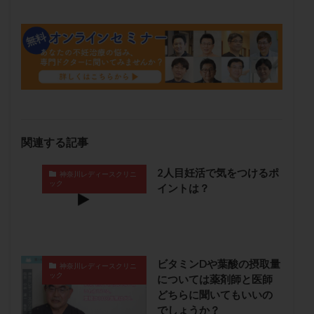
保険適用
偽嚢胞
偽閉経療法
先天性甲状腺機能低下症
先進医療
免疫異常
内膜スクラッチ
再発率
再開
凍結卵
凍結卵子
凍結卵移送
凍結精子
凍結胚
凍結胚盤胞
凍結胚移植
凍結胚移植移植
出産リスク
出産後
出血性黄体
分割胚
分割胚凍結
初期胚
初期胚凍結
初期胚移植
関連する記事
初診
刺激周期
刺激方法
刺激法
2人目妊活で気をつけるポ
神奈川レディースクリニ
前核期凍結
副作用
化学流産
医療保険
ック
イントは？
卵の数
卵の質
卵の輸送
卵子
卵子の老化
卵子の質
卵子凍結
卵子提供
卵巣
卵巣の吊り上げ
卵巣刺激
卵巣嚢腫
卵巣多孔
卵巣年齢
卵巣機能
卵巣機能不全
ビタミンDや葉酸の摂取量
神奈川レディースクリニ
ック
については薬剤師と医師
卵巣機能低下
卵巣過剰刺激症候群
卵管
どちらに聞いてもいいの
卵管切除
卵管卵巣膿瘍
卵管水腫
卵管狭窄
でしょうか？