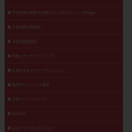
不妊治療の検査や治療についてのポイント〜女性編〜
不妊治療の選択肢
不妊治療最前線
両角レディースクリニック
久保みずきレディースクリニック
亀田IVFクリニック幕張
京野アートクリニック
仙台ART
佐久平エンゼルクリニック