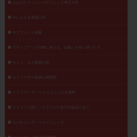
おおのたウィメンズクリニック埼玉大宮
かしわざき産婦人科
サプリメント講座
ステップアップの時に考える、妊娠しやすい体づくり
セント・ルカ産婦人科
セントマザー産婦人科医院
ソフィアレディー スクリニック水道町
ドクターに聞く！アラフォー女子の妊活とは？
なかむらレディースクリニック