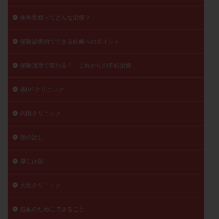
体外受精ってどんな治療？
保険診療内でできる妊娠へのポイント
保険適用で変わる！ これからの不妊治療
俵IVFクリニック
内田クリニック
卵の話し
厚仁病院
大島クリニック
妊娠のためにできること