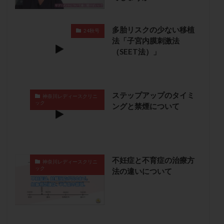
卵管留血症
卵管通水
卵管造影
卵管造影検査
卵管閉塞
卵胞
卵質
原因不明
双子
多胎リスクの少ない移植
24秋号
反復流産
反復着床不全
受精
受精卵
法「子宮内膜刺激法
（SEET法）」
受精卵凍結
受精率
受精障害
喫煙
培養
培養士
基礎体温
基礎体温表
変形卵
変性卵
多嚢胞性卵巣症候群
多核受精
ステップアップのタイミ
神奈川レディースクリニ
多精子授精
夫婦生活
奇形率
妊娠
ック
ングと禁煙について
妊娠リスク
妊娠初期
妊娠判定
妊娠検査薬
妊娠率
妊娠継続
妊娠継続率
妊活
妊活クイズ
妊活デビュー
妊活再開
婦人科疾患
子宮
子宮内フローラ
不妊症と不育症の治療方
神奈川レディースクリニ
ック
法の違いについて
子宮内細菌叢検査
子宮内膜
子宮内膜ポリープ
子宮内膜受容能検査
子宮内膜炎
子宮内膜異型増殖症
子宮内膜症
子宮内膜症性嚢胞
子宮卵管造影検査
子宮収縮
子宮外妊娠