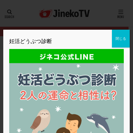
カテゴリー
タグ
閉じる
妊活どうぶつ診断
HOME
クリニック別
神奈川レディースクリニック
AMHが0
20代
22冬
2人目妊活
2個戻し
2個移植
30代
3個移植
40代
AID
ALICE
AMH
ART
BMI
CD138
DC胚
DFI
AMHが0.68。対策を教えてください。
DHEA
E2
EMMA
EndomeTRIO検査
神奈川レディースクリニック
低AMH
ERA
ERA検査
ERPeak
FSH
FST
FTカテーテル
hCG
IMSI
L-カルニチン
神奈川レディースクリニック
LH
LUF
MD-TESE
MRワクチン
MTHFR
NIPT
NK活性
NK細胞
OHSS
P4
PCO
PCOS
PCOS，妊活クイズ
PCPS
PFC-FD療法
PGT-A
PICSI
PMS
PPOS法