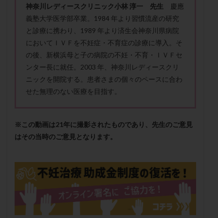
神奈川レディースクリニック小林 淳一 先生
慶應
メンタル
モザイク杯
モザイク胚
義塾大学医学部卒業。1984 年より習慣流産の研究
ラクトバチルス
ラクトフェリン
ラパロドリリング
と診療に携わり、1989 年より済生会神奈川県病院
リュープリン
リュープロレリン注射
ルトラール
においてＩＶＦを不妊症・不育症の診療に導入。そ
レコベル
レトロゾール
レルミナ
の後、新横浜母と子の病院の不妊・不育・ＩＶＦセ
ロバートソン
ロング法
一般不妊治療
ンター長に就任。2003 年、神奈川レディースクリ
ニックを開院する。患者さまの個々のペースに合わ
下垂体不全
不妊
不妊検査
不妊治療
せた無理のない医療を目指す。
不妊治療後の過ごし方
不妊症
不妊鍼灸
不整脈
不正出血
不眠
不育症
不育症検査
両側卵管切除術
両卵管閉塞
中絶
※この動画は21年に撮影されたものであり、先生のご意見
はその当時のご意見となります。
中隔子宮
主治医変更
乏精子症
乳がん
乳酸菌
二人目不妊
二人目妊活
二段階胚移植
亜急性甲状腺炎
亜鉛
人工授精
低AMH
低グレード胚
低体重
低刺激
低年齢
低温期
体づくり
体外受精
体質改善
体重増加
体重管理
体験談
保険診療