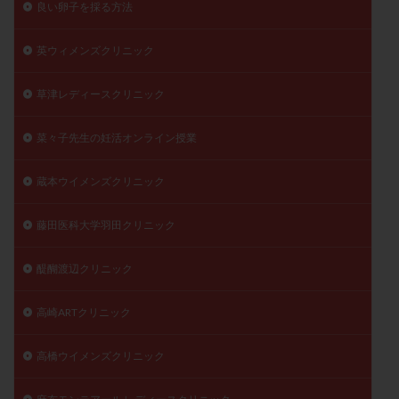
良い卵子を採る方法
英ウィメンズクリニック
草津レディースクリニック
菜々子先生の妊活オンライン授業
蔵本ウイメンズクリニック
藤田医科大学羽田クリニック
醍醐渡辺クリニック
高崎ARTクリニック
高橋ウイメンズクリニック