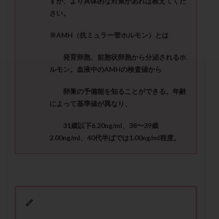
すが、より具体的な対策があれば教えてくだ
セカンドオピニオン
セックスレス
ダイエット
さい。
タイミング法
タイムラプス
ダイレクト分割
タクロリムス
チョコレート嚢胞
チラーヂン
※AMH
（抗ミュラー管ホルモン）とは
トリオ検査
トリソミー
ネフローゼ症候群
発育卵胞、前胞状卵胞から分泌されるホ
ビタミンC
ビタミンD
ピックアップ障害
ルモン。血液中の
AMH
の検査値から
ビブラマイシン
ピル
フーナーテスト
卵巣の予備能を知ることができる。年齢
フェマーラ
フォリスチム
ブセレリン点鼻薬
によって基準値が異なり、
ブライダルチェック
フラグメント
プラセンタ
プラノバール
プラバノール
ふりかけ法
31
歳以下
6.20ng/ml
、
38〜39
歳
プレコンセプション
プレドニン
プレマリン
2.00ng/ml
、
40
代半ばでは
1.00ng/ml
程度。
プログラフ
プロゲステロン
プロテイン
プロバイオティクス
プロラクチン
ホルモン値
ホルモン投与
ホルモン注射
ホルモン補充周期
ホルモン補充法
ホルモン補充療法
マイクロポリープ
マルチビタミン
ミトコンドリア