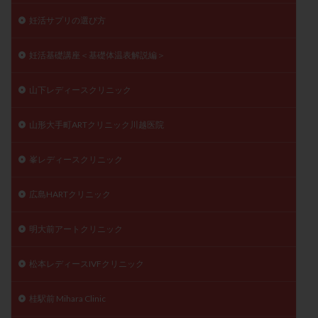
妊活サプリの選び方
妊活基礎講座＜基礎体温表解説編＞
山下レディースクリニック
山形大手町ARTクリニック川越医院
峯レディースクリニック
広島HARTクリニック
明大前アートクリニック
松本レディースIVFクリニック
桂駅前 Mihara Clinic