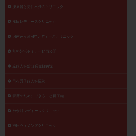
泌尿器と男性不妊のクリニック
浅田レディースクリニック
湘南茅ヶ崎ARTレディースクリニック
無料妊活セミナー動画公開
産婦人科舘出張佐藤病院
田村秀子婦人科医院
着床のためにできること 卵子編
神奈川レディースクリニック
神田ウィメンズクリニック