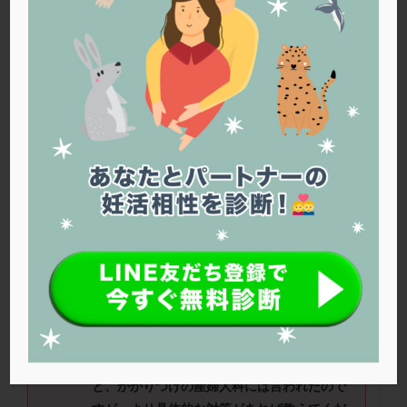
PQQ
PRP療法
SEET法
SLE
TESE
Th検査
TORIO検査
TRIO検査
ZyMot
アシストハッチング
アスピリン
アンタゴニスト法
アンチエイジング
インスリン抵抗性
イントラリピッド
ウトロゲスタン
エコー
エストラーナテープ
エストロゲン
オビドレル
おりもの
カウフマン療法
カウンセリング
ガニレスト
カバサール
カフェイン
カルシウムイオノファ
カンジタ
クラミジア
クリニック選び
グレード
クロミッド
29
歳ですが、
AMH
が
0.68
と非常に低く、突
然閉経しないか
？
や本当に妊娠出来るのか？
クロミフェン
ゴナールエフ
コロナウイルス
と、とても不安な気持ちを抱きながら妊活を
コロナワクチン
サウナ
サプリ
サプリメント
しています。
シート法
シェーングレン症候群
ショート法
シリンジ法
スクラッチ
ステップアップ
食事や運動で
AMH
値をキープするしかない
と、かかりつけの産婦人科には言われたので
ステップダウン
ストレス
スプリット