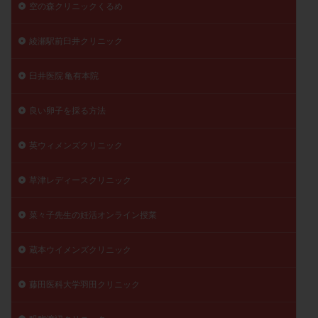
空の森クリニックくるめ
綾瀬駅前臼井クリニック
臼井医院 亀有本院
良い卵子を採る方法
英ウィメンズクリニック
草津レディースクリニック
菜々子先生の妊活オンライン授業
蔵本ウイメンズクリニック
藤田医科大学羽田クリニック