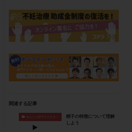
メンタル
モザイク杯
モザイク胚
ラクトバチルス
ラクトフェリン
ラパロドリリング
リュープリン
リュープロレリン注射
ルトラール
レコベル
レトロゾール
レルミナ
ロバートソン
ロング法
一般不妊治療
下垂体不全
不妊
不妊検査
不妊治療
不妊治療後の過ごし方
不妊症
不妊鍼灸
不整脈
不正出血
不眠
不育症
不育症検査
両側卵管切除術
両卵管閉塞
中絶
中隔子宮
主治医変更
乏精子症
乳がん
乳酸菌
二人目不妊
二人目妊活
二段階胚移植
亜急性甲状腺炎
亜鉛
人工授精
低AMH
関連する記事
低グレード胚
低体重
低刺激
低年齢
精子の特徴について理解
あなたも卵子がとれる！
低温期
体づくり
体外受精
体質改善
しよう
体重増加
体重管理
体験談
保険診療