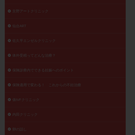
京野アートクリニック
仙台ART
佐久平エンゼルクリニック
体外受精ってどんな治療？
保険診療内でできる妊娠へのポイント
保険適用で変わる！ これからの不妊治療
俵IVFクリニック
内田クリニック
卵の話し