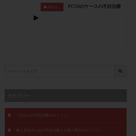
卵管留血症
卵管通水
卵管造影
卵管造影検査
PCOSのケースの不妊治療
卵の話し
卵管閉塞
卵胞
卵質
原因不明
双子
反復流産
反復着床不全
受精
受精卵
受精卵凍結
受精率
受精障害
喫煙
培養
培養士
基礎体温
基礎体温表
変形卵
変性卵
多嚢胞性卵巣症候群
多核受精
多精子授精
夫婦生活
奇形率
妊娠
妊娠リスク
妊娠初期
妊娠判定
妊娠検査薬
妊娠率
妊娠継続
妊娠継続率
妊活
妊活クイズ
妊活デビュー
妊活再開
カテゴリー
婦人科疾患
子宮
子宮内フローラ
子宮内細菌叢検査
子宮内膜
子宮内膜ポリープ
子宮内膜受容能検査
子宮内膜炎
「これからの不妊治療のポイント」
子宮内膜異型増殖症
子宮内膜症
子宮内膜症性嚢胞
「働く女性のための不妊治療と仕事の両立のポイント」
子宮卵管造影検査
子宮収縮
子宮外妊娠