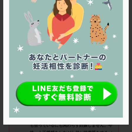
PQQ
PRP療法
SEET法
SLE
TESE
Th検査
TORIO検査
TRIO検査
ZyMot
アシストハッチング
アスピリン
アンタゴニスト法
アンチエイジング
インスリン抵抗性
イントラリピッド
ウトロゲスタン
エコー
エストラーナテープ
エストロゲン
オビドレル
おりもの
カウフマン療法
カウンセリング
ガニレスト
カバサール
カフェイン
カルシウムイオノファ
カンジタ
クラミジア
クリニック選び
グレード
クロミッド
さやさん（
28
歳）
■治療ステージ：
人工授精 ■妊活期間：
1
～
2
年
クロミフェン
ゴナールエフ
コロナウイルス
■
AMH
：不明
コロナワクチン
サウナ
サプリ
サプリメント
シート法
シェーングレン症候群
ショート法
≪質問≫
現在、人工授精をしています。
私も
シリンジ法
スクラッチ
ステップアップ
夫も、お互いの数値は悪くなく、タイミング
も合っているにも関わらず妊娠しません。
今
ステップダウン
ストレス
スプリット