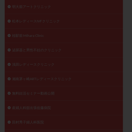
明大前アートクリニック
松本レディースIVFクリニック
桂駅前 Mihara Clinic
泌尿器と男性不妊のクリニック
浅田レディースクリニック
湘南茅ヶ崎ARTレディースクリニック
無料妊活セミナー動画公開
産婦人科舘出張佐藤病院
田村秀子婦人科医院