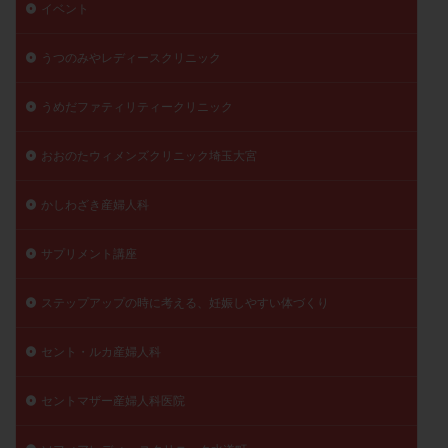
イベント
陽性反応
顕微
顕微授精
風疹
食事
食生活
養子縁組
骨盤腹膜炎
高AMH
うつのみやレディースクリニック
高FSH
高プロラクチン血症
高刺激
高年齢
うめだファティリティークリニック
高温期
高齢
高齢出産
黄体ホルモン
黄体化未破裂卵胞
黄体未破裂化卵胞
黄体機能不全
おおのたウィメンズクリニック埼玉大宮
黄体補充
かしわざき産婦人科
検索
サプリメント講座
ステップアップの時に考える、妊娠しやすい体づくり
セント・ルカ産婦人科
セントマザー産婦人科医院