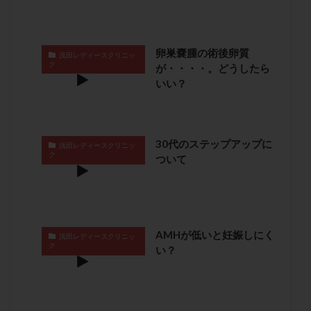
保険適用
偽嚢胞
偽閉経療法
先天性甲状腺機能低下症
先進医療
免疫異常
内膜スクラッチ
再発率
再開
凍結卵
卵巣嚢腫の術後卵質
浅田レディースクリニッ
ク
が・・・・。どうしたら
凍結卵子
凍結卵移送
凍結精子
凍結胚
いい？
凍結胚盤胞
凍結胚移植
凍結胚移植移植
出産リスク
出産後
出血性黄体
分割胚
分割胚凍結
初期胚
初期胚凍結
初期胚移植
30代のステップアップに
浅田レディースクリニッ
ク
初診
刺激周期
刺激方法
刺激法
ついて
前核期凍結
副作用
化学流産
医療保険
卵の数
卵の質
卵の輸送
卵子
卵子の老化
卵子の質
卵子凍結
卵子提供
AMHが低いと妊娠しにく
浅田レディースクリニッ
卵巣
卵巣の吊り上げ
卵巣刺激
卵巣嚢腫
ク
い？
卵巣多孔
卵巣年齢
卵巣機能
卵巣機能不全
卵巣機能低下
卵巣過剰刺激症候群
卵管
卵管切除
卵管卵巣膿瘍
卵管水腫
卵管狭窄