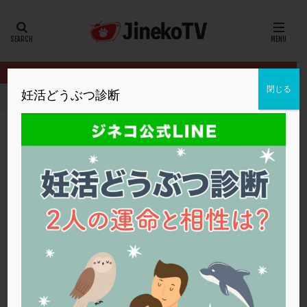
カテゴリー
タグ
閉じる
妊活どうぶつ診断
HOME
クリニック別
浅田レディースクリニック
20代、ステ
20代
22冬
2人目妊活
2個戻し
2個移植
30代
3個移植
40代
AID
ALICE
AMH
ART
BMI
CD138
DC胚
DFI
20代、ステップアップの目安は？
DHEA
E2
EMMA
EndomeTRIO検査
浅田レディースクリニック
ステップアップ
,
人工授精
ERA
ERA検査
ERPeak
FSH
FST
FTカテーテル
hCG
IMSI
L-カルニチン
浅田レディースクリニック
LH
LUF
MD-TESE
MRワクチン
MTHFR
NIPT
NK活性
NK細胞
OHSS
P4
PCO
PCOS
PCOS，妊活クイズ
PCPS
PFC-FD療法
PGT-A
PICSI
PMS
PPOS法