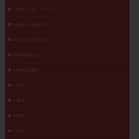
子宮奇形
子宮後屈
子宮筋腫
『着床のためにできること』
子宮筋腫，妊活クイズ
子宮腺筋症
子宮鏡検査
射精障害
屈折
帝王切開
帝王切開瘢痕症候群
2024年いい夫婦の日
後屈子宮
性交渉
性交障害
性感染症
2024年体外受精の日
性行為
慢性子宮内膜炎
成熟卵
抗TPO抗体
抗うつ剤
抗カルジオリピン抗体
2024年妊活の日
抗セントロメア抗体
抗リン脂質抗体
抗核抗体
21年版妊活検定
抗生剤
抗精子抗体
抗酸化成分
排卵
排卵予定日
排卵出血
排卵刺激
排卵周期
23冬号
排卵周期法
排卵日
排卵日検査薬
排卵検査薬
排卵痛
排卵誘発
排卵誘発剤
排卵誘発法
23夏号
排卵障害
採卵
採卵後の過ごし方
採卵数
23秋号
採精
断乳
新鮮卵子
新鮮精子
新鮮胚移植
早期卵巣不全
早発卵巣不全
23秋号
更年期
月経不順
月経周期
月経困難