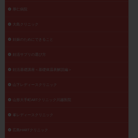
厚仁病院
大島クリニック
妊娠のためにできること
妊活サプリの選び方
妊活基礎講座＜基礎体温表解説編＞
山下レディースクリニック
山形大手町ARTクリニック川越医院
峯レディースクリニック
広島HARTクリニック