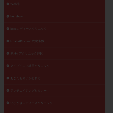
26春号
精子
精子の質
精子凍結
精子提供
精子減少症
精子無力症
精液検査
精神安定剤
her story
精索静脈瘤
糖質
経血量
経過措置
絨毛染色体検査
絨毛組織
絨毛膜下血腫
kobaレディースクリニック
肝機能障害
肥満
胎嚢
胎盤ポリープ
胚
Noah ART clinic 武蔵小杉
胚培養
胚盤胞
胚盤胞到達率
胚盤胞移植
胚移植
腹腔鏡手術
腹腔鏡検査
膣内射精障害
SRHケアクリニック静岡
膿精液症
自己注射
自然周期
自然妊娠
アイブイエフ詠田クリニック
自然排卵周期
自然移植周期
自費診療
良好胚
良好胚盤胞
葉酸
融解方法
血流改善
あなたも卵子がとれる！
視床下部
貧血
貯卵
費用
転座
転院
透明帯除去培養
通院
通院回数
アンチエイジングセミナー
通院頻度
連続採卵
運動
過分割胚
いながきレディースクリニック
過食嘔吐
遺伝子異常
遺残卵胞
遺残胎盤
里親
閉塞性無精子症
閉経
陰性