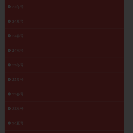
月経痛
未成熟卵
未熟卵
染色体検査
24冬号
染色体異常
栄養素
桑実胚移植
検査
24夏号
橋本病
機能性不妊
正常形態率
正常胚
正常胚率
死産
治療のやめ時
治療計画
24春号
流産
流産対策
温活
漢方
無排卵
24秋号
無月経
無痛分娩
無精子症
無頭蓋症
生活習慣
生理
生理不順
生理周期
25冬号
生理痛
産み分け 妊活クイズ
甲状腺
甲状腺ホルモン
甲状腺機能不全
男性ホルモン
25夏号
男性不妊
病院選び
痛み
瘢痕症候群
25春号
着床
着床の検査
着床の窓
着床不全
着床前診断
着床率
着床痛
着床障害
25秋号
睡眠薬
禁欲
移植
移植のタイミング
移植周期
移植後
移植後の過ごし方
移植時期
26夏号
稽留流産
空胞
筋膜下筋腫
粘膜下筋腫