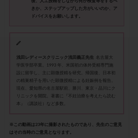
後、人工授精をしながら何か検査等をするべ
セカンドオピニオン
セックスレス
ダイエット
きか、ステップアップした方がいいのか、ア
タイミング法
タイムラプス
ダイレクト分割
ドバイスを
お願いします。
タクロリムス
チョコレート嚢胞
チラーヂン
トリオ検査
トリソミー
ネフローゼ症候群
ビタミンC
ビタミンD
ピックアップ障害
ビブラマイシン
ピル
フーナーテスト
浅田レディースクリニック浅田義正先生
名古屋大
フェマーラ
フォリスチム
ブセレリン点鼻薬
学医学部卒業。1993 年、米国初の体外受精専門施
ブライダルチェック
フラグメント
プラセンタ
設に留学し、主に顕微授精を研究。帰国後、日本初
プラノバール
プラバノール
ふりかけ法
の精巣精子を用いた顕微授精による妊娠例を報告。
プレコンセプション
プレドニン
プレマリン
現在、愛知県の名古屋駅前、勝川、東京・品川にク
リニックを開院。著書に『不妊治療を考えたら読む
プログラフ
プロゲステロン
プロテイン
本』（講談社）など多数。
プロバイオティクス
プロラクチン
ホルモン値
ホルモン投与
ホルモン注射
ホルモン補充周期
ホルモン補充法
ホルモン補充療法
※この動画は23年に撮影されたものであり、先生のご意見
はその当時のご意見となります。
マイクロポリープ
マルチビタミン
ミトコンドリア