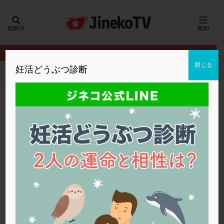
カテゴリー
タグ
閉じる
妊活どうぶつ診断
HOME
イベント
あなたも卵子がとれる！
男性不妊。するべき
20代
22冬
2人目妊活
2個戻し
2個移植
30代
3個移植
40代
AID
ALICE
AMH
ART
BMI
CD138
DC胚
DFI
男性不妊。するべきことはありますか？
DHEA
E2
EMMA
EndomeTRIO検査
あなたも卵子がとれる！
,
浅田レディースクリニック
ERA
ERA検査
ERPeak
FSH
FST
卵の質
,
男性不妊
FTカテーテル
hCG
IMSI
L-カルニチン
あなたも卵子がとれる！
LH
LUF
MD-TESE
MRワクチン
MTHFR
NIPT
NK活性
NK細胞
OHSS
P4
PCO
PCOS
PCOS，妊活クイズ
PCPS
PFC-FD療法
PGT-A
PICSI
PMS
PPOS法