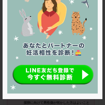
PQQ
PRP療法
SEET法
SLE
TESE
Th検査
TORIO検査
TRIO検査
ZyMot
アシストハッチング
アスピリン
アンタゴニスト法
アンチエイジング
インスリン抵抗性
イントラリピッド
ウトロゲスタン
エコー
エストラーナテープ
エストロゲン
オビドレル
おりもの
カウフマン療法
カウンセリング
ガニレスト
カバサール
カフェイン
カルシウムイオノファ
カンジタ
クラミジア
クリニック選び
グレード
クロミッド
夫29歳、妻33歳。
クロミフェン
ゴナールエフ
コロナウイルス
コロナワクチン
サウナ
サプリ
サプリメント
顕微授精6回目に向けて2回目の採卵を予定
しています（これまでに化学流産2回、6w流
シート法
シェーングレン症候群
ショート法
産1回）。
シリンジ法
スクラッチ
ステップアップ
ステップダウン
ストレス
スプリット
採卵に向けて男性側が何かした方はよいこと