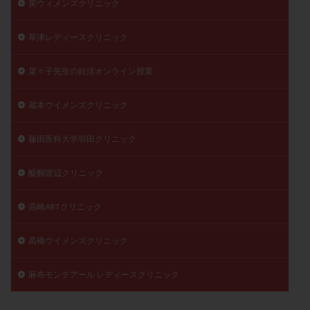
英ウィメンズクリニック
草津レディースクリニック
菜々子先生の妊活オンライン授業
蔵本ウイメンズクリニック
藤田医科大学羽田クリニック
醍醐渡辺クリニック
高崎ARTクリニック
高橋ウイメンズクリニック
麻布モンテアール レディースクリニック