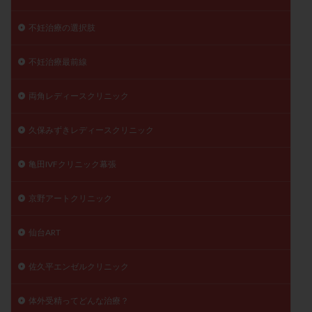
不妊治療の選択肢
不妊治療最前線
両角レディースクリニック
久保みずきレディースクリニック
亀田IVFクリニック幕張
京野アートクリニック
仙台ART
佐久平エンゼルクリニック
体外受精ってどんな治療？