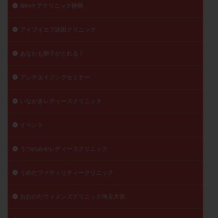
SRHケアクリニック静岡
陽性反応
顕微
顕微授精
風疹
食事
食生活
養子縁組
骨盤腹膜炎
高AMH
アイブイエフ詠田クリニック
高FSH
高プロラクチン血症
高刺激
高年齢
あなたも卵子がとれる！
高温期
高齢
高齢出産
黄体ホルモン
黄体化未破裂卵胞
黄体未破裂化卵胞
黄体機能不全
アンチエイジングセミナー
黄体補充
いながきレディースクリニック
検索
イベント
うつのみやレディースクリニック
うめだファティリティークリニック
おおのたウィメンズクリニック埼玉大宮