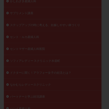
かしわざき産婦人科
サプリメント講座
ステップアップの時に考える、妊娠しやすい体づくり
セント・ルカ産婦人科
セントマザー産婦人科医院
ソフィアレディー スクリニック水道町
ドクターに聞く！アラフォー女子の妊活とは？
なかむらレディースクリニック
パートナーと学ぶ妊活講座
ハシイ産婦人科