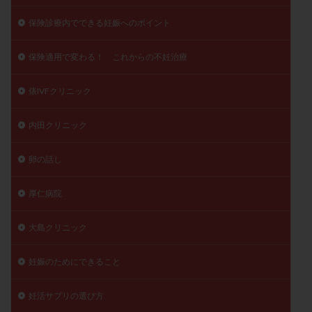
保険診療内でできる妊娠へのポイント
保険適用で変わる！ これからの不妊治療
俵IVFクリニック
内田クリニック
卵の話し
厚仁病院
大島クリニック
妊娠のためにできること
妊活サプリの選び方