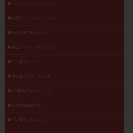
福井ウィメンズクリニック
福田ウイメンズクリニック
私は妊娠できますか？
秋山レディースクリニック
空の森クリニック
空の森クリニックくるめ
綾瀬駅前臼井クリニック
臼井医院 亀有本院
良い卵子を採る方法