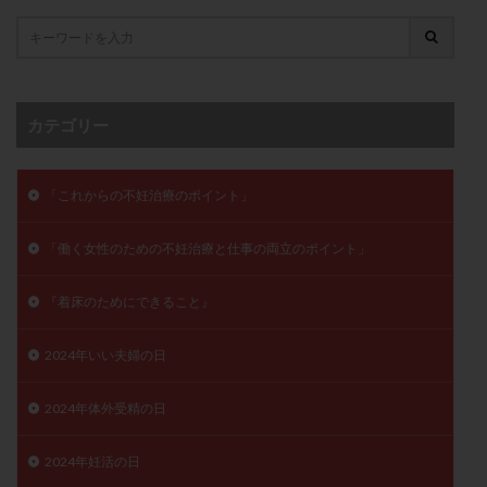
子宮奇形
子宮後屈
子宮筋腫
子宮筋腫，妊活クイズ
子宮腺筋症
子宮鏡検査
射精障害
屈折
帝王切開
帝王切開瘢痕症候群
後屈子宮
性交渉
性交障害
性感染症
カテゴリー
性行為
慢性子宮内膜炎
成熟卵
抗TPO抗体
抗うつ剤
抗カルジオリピン抗体
「これからの不妊治療のポイント」
抗セントロメア抗体
抗リン脂質抗体
抗核抗体
抗生剤
抗精子抗体
抗酸化成分
排卵
「働く女性のための不妊治療と仕事の両立のポイント」
排卵予定日
排卵出血
排卵刺激
排卵周期
『着床のためにできること』
排卵周期法
排卵日
排卵日検査薬
排卵検査薬
排卵痛
排卵誘発
排卵誘発剤
排卵誘発法
2024年いい夫婦の日
排卵障害
採卵
採卵後の過ごし方
採卵数
2024年体外受精の日
採精
断乳
新鮮卵子
新鮮精子
新鮮胚移植
早期卵巣不全
早発卵巣不全
2024年妊活の日
更年期
月経不順
月経周期
月経困難