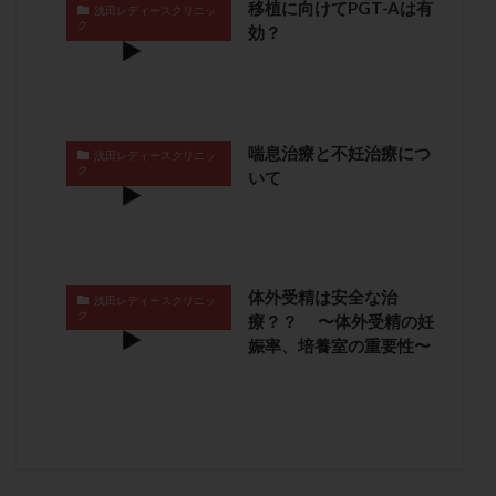
移植に向けてPGT-Aは有
浅田レディースクリニッ
卵管留血症
卵管通水
卵管造影
卵管造影検査
ク
効？
卵管閉塞
卵胞
卵質
原因不明
双子
反復流産
反復着床不全
受精
受精卵
受精卵凍結
受精率
受精障害
喫煙
培養
喘息治療と不妊治療につ
培養士
基礎体温
基礎体温表
変形卵
浅田レディースクリニッ
ク
いて
変性卵
多嚢胞性卵巣症候群
多核受精
多精子授精
夫婦生活
奇形率
妊娠
妊娠リスク
妊娠初期
妊娠判定
妊娠検査薬
妊娠率
妊娠継続
妊娠継続率
妊活
体外受精は安全な治
浅田レディースクリニッ
ク
妊活クイズ
妊活デビュー
妊活再開
療？？ 〜体外受精の妊
娠率、培養室の重要性〜
婦人科疾患
子宮
子宮内フローラ
子宮内細菌叢検査
子宮内膜
子宮内膜ポリープ
子宮内膜受容能検査
子宮内膜炎
子宮内膜異型増殖症
子宮内膜症
子宮内膜症性嚢胞
子宮卵管造影検査
子宮収縮
子宮外妊娠