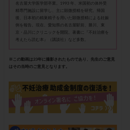
名古屋大学医学部卒業。1993 年、米国初の体外受
メンタル
モザイク杯
モザイク胚
精専門施設に留学し、主に顕微授精を研究。帰国
ラクトバチルス
ラクトフェリン
ラパロドリリング
後、日本初の精巣精子を用いた顕微授精による妊娠
リュープリン
リュープロレリン注射
ルトラール
例を報告。現在、愛知県の名古屋駅前、勝川、東
レコベル
レトロゾール
レルミナ
京・品川にクリニックを開院。著書に『不妊治療を
ロバートソン
ロング法
一般不妊治療
考えたら読む本』（講談社）など多数。
下垂体不全
不妊
不妊検査
不妊治療
不妊治療後の過ごし方
不妊症
不妊鍼灸
※この動画は23年に撮影されたものであり、先生のご意見
不整脈
不正出血
不眠
不育症
はその当時のご意見となります。
不育症検査
両側卵管切除術
両卵管閉塞
中絶
中隔子宮
主治医変更
乏精子症
乳がん
乳酸菌
二人目不妊
二人目妊活
二段階胚移植
亜急性甲状腺炎
亜鉛
人工授精
低AMH
低グレード胚
低体重
低刺激
低年齢
低温期
体づくり
体外受精
体質改善
体重増加
体重管理
体験談
保険診療