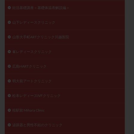
妊活基礎講座＜基礎体温表解説編＞
山下レディースクリニック
山形大手町ARTクリニック川越医院
峯レディースクリニック
広島HARTクリニック
明大前アートクリニック
松本レディースIVFクリニック
桂駅前 Mihara Clinic
泌尿器と男性不妊のクリニック