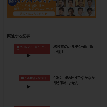
保険適用
偽嚢胞
偽閉経療法
先天性甲状腺機能低下症
先進医療
免疫異常
内膜スクラッチ
再発率
再開
凍結卵
凍結卵子
凍結卵移送
凍結精子
凍結胚
凍結胚盤胞
凍結胚移植
凍結胚移植移植
関連する記事
出産リスク
出産後
出血性黄体
分割胚
移植前のホルモン値が高
分割胚凍結
初期胚
初期胚凍結
初期胚移植
浅田レディースクリニッ
ク
い理由
初診
刺激周期
刺激方法
刺激法
前核期凍結
副作用
化学流産
医療保険
卵の数
卵の質
卵の輸送
卵子
卵子の老化
卵子の質
卵子凍結
卵子提供
40代、低AMHでなかなか
2024年体外受精の日
卵巣
卵巣の吊り上げ
卵巣刺激
卵巣嚢腫
卵が採れません
卵巣多孔
卵巣年齢
卵巣機能
卵巣機能不全
卵巣機能低下
卵巣過剰刺激症候群
卵管
卵管切除
卵管卵巣膿瘍
卵管水腫
卵管狭窄