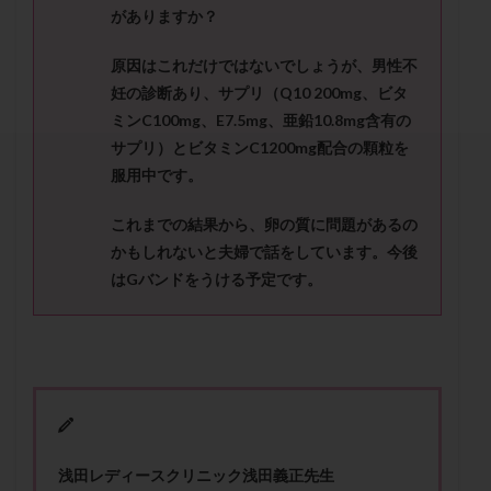
セカンドオピニオン
セックスレス
ダイエット
がありますか？
タイミング法
タイムラプス
ダイレクト分割
原因はこれだけではないでしょうが、男性不
タクロリムス
チョコレート嚢胞
チラーヂン
妊の診断あり、サプリ（Q10 200mg、ビタ
トリオ検査
トリソミー
ネフローゼ症候群
ミンC100mg、E7.5mg、亜鉛10.8mg含有の
ビタミンC
ビタミンD
ピックアップ障害
サプリ）とビタミンC1200mg配合の顆粒を
服用中です。
ビブラマイシン
ピル
フーナーテスト
フェマーラ
フォリスチム
ブセレリン点鼻薬
これまでの結果から、卵の質に問題があるの
ブライダルチェック
フラグメント
プラセンタ
かもしれないと夫婦で話をしています。今後
プラノバール
プラバノール
ふりかけ法
はGバンドをうける予定です。
プレコンセプション
プレドニン
プレマリン
プログラフ
プロゲステロン
プロテイン
プロバイオティクス
プロラクチン
ホルモン値
ホルモン投与
ホルモン注射
ホルモン補充周期
ホルモン補充法
ホルモン補充療法
マイクロポリープ
マルチビタミン
ミトコンドリア
浅田レディースクリニック浅田義正先生