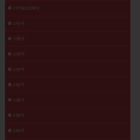
月経痛
未成熟卵
未熟卵
染色体検査
21年版妊活検定
染色体異常
栄養素
桑実胚移植
検査
23冬号
橋本病
機能性不妊
正常形態率
正常胚
正常胚率
死産
治療のやめ時
治療計画
23夏号
流産
流産対策
温活
漢方
無排卵
無月経
無痛分娩
無精子症
無頭蓋症
23秋号
生活習慣
生理
生理不順
生理周期
23秋号
生理痛
産み分け 妊活クイズ
甲状腺
甲状腺ホルモン
甲状腺機能不全
男性ホルモン
24冬号
男性不妊
病院選び
痛み
瘢痕症候群
24夏号
着床
着床の検査
着床の窓
着床不全
着床前診断
着床率
着床痛
着床障害
24春号
睡眠薬
禁欲
移植
移植のタイミング
移植周期
移植後
移植後の過ごし方
移植時期
24秋号
稽留流産
空胞
筋膜下筋腫
粘膜下筋腫