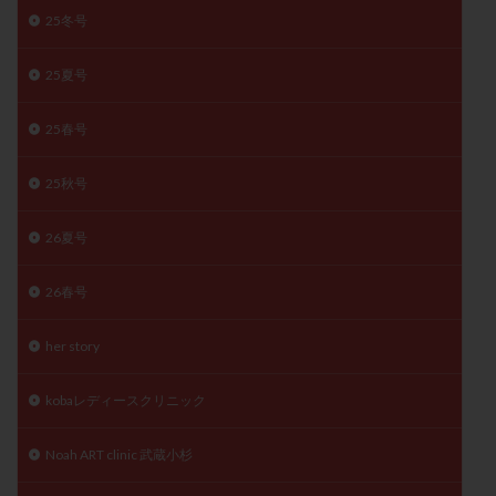
25冬号
精子
精子の質
精子凍結
精子提供
精子減少症
精子無力症
精液検査
精神安定剤
25夏号
精索静脈瘤
糖質
経血量
経過措置
絨毛染色体検査
絨毛組織
絨毛膜下血腫
25春号
肝機能障害
肥満
胎嚢
胎盤ポリープ
胚
25秋号
胚培養
胚盤胞
胚盤胞到達率
胚盤胞移植
胚移植
腹腔鏡手術
腹腔鏡検査
膣内射精障害
26夏号
膿精液症
自己注射
自然周期
自然妊娠
自然排卵周期
自然移植周期
自費診療
良好胚
26春号
良好胚盤胞
葉酸
融解方法
血流改善
her story
視床下部
貧血
貯卵
費用
転座
転院
透明帯除去培養
通院
通院回数
kobaレディースクリニック
通院頻度
連続採卵
運動
過分割胚
Noah ART clinic 武蔵小杉
過食嘔吐
遺伝子異常
遺残卵胞
遺残胎盤
里親
閉塞性無精子症
閉経
陰性