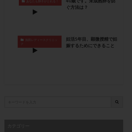
40歳です。未成熟卵を防
あなたも卵子がとれる！
子宮奇形
子宮後屈
子宮筋腫
ぐ方法は？
子宮筋腫，妊活クイズ
子宮腺筋症
子宮鏡検査
射精障害
屈折
帝王切開
帝王切開瘢痕症候群
後屈子宮
性交渉
性交障害
性感染症
妊活5年目、顕微授精で妊
浅田レディースクリニッ
性行為
慢性子宮内膜炎
成熟卵
抗TPO抗体
ク
娠するためにできること
抗うつ剤
抗カルジオリピン抗体
抗セントロメア抗体
抗リン脂質抗体
抗核抗体
抗生剤
抗精子抗体
抗酸化成分
排卵
排卵予定日
排卵出血
排卵刺激
排卵周期
排卵周期法
排卵日
排卵日検査薬
排卵検査薬
排卵痛
排卵誘発
排卵誘発剤
排卵誘発法
排卵障害
採卵
採卵後の過ごし方
採卵数
採精
断乳
新鮮卵子
新鮮精子
新鮮胚移植
早期卵巣不全
早発卵巣不全
カテゴリー
更年期
月経不順
月経周期
月経困難