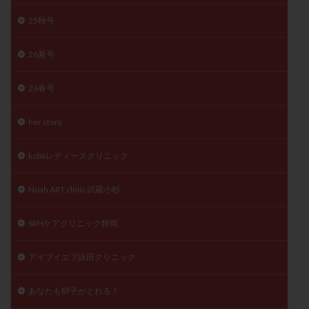
陽性反応
顕微
顕微授精
風疹
食事
25秋号
食生活
養子縁組
骨盤腹膜炎
高AMH
26夏号
高FSH
高プロラクチン血症
高刺激
高年齢
高温期
高齢
高齢出産
黄体ホルモン
26春号
黄体化未破裂卵胞
黄体未破裂化卵胞
黄体機能不全
黄体補充
her story
kobaレディースクリニック
検索
Noah ART clinic 武蔵小杉
SRHケアクリニック静岡
アイブイエフ詠田クリニック
あなたも卵子がとれる！