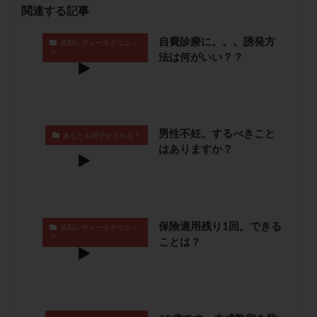
関連する記事
卵管留血症
卵管通水
卵管造影
卵管造影検査
卵管閉塞
卵胞
卵質
原因不明
双子
自費診療に。。。誘発方
浅田レディースクリニッ
ク
反復流産
反復着床不全
受精
受精卵
法は何がいい？？
受精卵凍結
受精率
受精障害
喫煙
培養
培養士
基礎体温
基礎体温表
変形卵
変性卵
多嚢胞性卵巣症候群
多核受精
男性不妊。するべきこと
あなたも卵子がとれる！
多精子授精
夫婦生活
奇形率
妊娠
はありますか？
妊娠リスク
妊娠初期
妊娠判定
妊娠検査薬
妊娠率
妊娠継続
妊娠継続率
妊活
妊活クイズ
妊活デビュー
妊活再開
婦人科疾患
子宮
子宮内フローラ
保険適用残り1回。できる
浅田レディースクリニッ
ク
ことは？
子宮内細菌叢検査
子宮内膜
子宮内膜ポリープ
子宮内膜受容能検査
子宮内膜炎
子宮内膜異型増殖症
子宮内膜症
子宮内膜症性嚢胞
子宮卵管造影検査
子宮収縮
子宮外妊娠