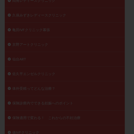
両角レディースクリニック
久保みずきレディースクリニック
亀田IVFクリニック幕張
京野アートクリニック
仙台ART
佐久平エンゼルクリニック
体外受精ってどんな治療？
保険診療内でできる妊娠へのポイント
保険適用で変わる！ これからの不妊治療
俵IVFクリニック