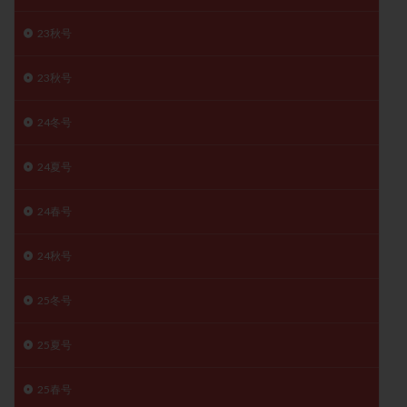
精子
精子の質
精子凍結
精子提供
23秋号
精子減少症
精子無力症
精液検査
精神安定剤
精索静脈瘤
糖質
経血量
経過措置
23秋号
絨毛染色体検査
絨毛組織
絨毛膜下血腫
24冬号
肝機能障害
肥満
胎嚢
胎盤ポリープ
胚
胚培養
胚盤胞
胚盤胞到達率
胚盤胞移植
24夏号
胚移植
腹腔鏡手術
腹腔鏡検査
膣内射精障害
膿精液症
自己注射
自然周期
自然妊娠
24春号
自然排卵周期
自然移植周期
自費診療
良好胚
24秋号
良好胚盤胞
葉酸
融解方法
血流改善
視床下部
貧血
貯卵
費用
転座
25冬号
転院
透明帯除去培養
通院
通院回数
25夏号
通院頻度
連続採卵
運動
過分割胚
過食嘔吐
遺伝子異常
遺残卵胞
遺残胎盤
25春号
里親
閉塞性無精子症
閉経
陰性