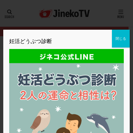
カテゴリー
タグ
閉じる
妊活どうぶつ診断
HOME
クリニック別
浅田レディースクリニック
子宮内膜炎の
20代
22冬
2人目妊活
2個戻し
2個移植
30代
3個移植
40代
AID
ALICE
AMH
ART
BMI
CD138
DC胚
DFI
子宮内膜炎の再検査と今後の選択肢について
DHEA
E2
EMMA
EndomeTRIO検査
浅田レディースクリニック
慢性子宮内膜炎
,
着床前診断
ERA
ERA検査
ERPeak
FSH
FST
FTカテーテル
hCG
IMSI
L-カルニチン
浅田レディースクリニック
LH
LUF
MD-TESE
MRワクチン
MTHFR
NIPT
NK活性
NK細胞
OHSS
P4
PCO
PCOS
PCOS，妊活クイズ
PCPS
PFC-FD療法
PGT-A
PICSI
PMS
PPOS法