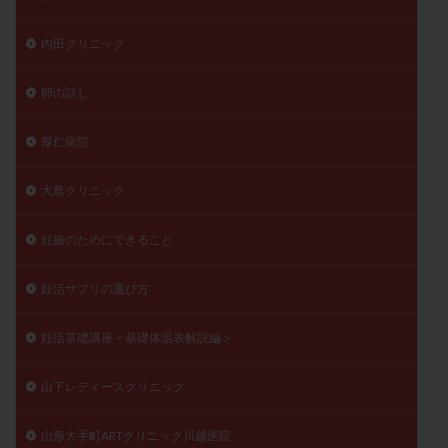
内田クリニック
卵の話し
厚仁病院
大島クリニック
妊娠のためにできること
妊活サプリの選び方
妊活基礎講座＜基礎体温表解説編＞
山下レディースクリニック
山形大手町ARTクリニック川越医院