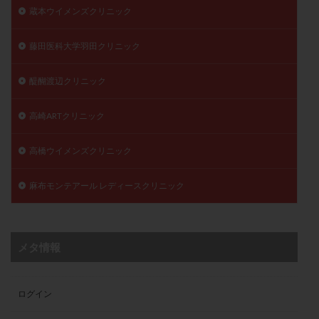
蔵本ウイメンズクリニック
藤田医科大学羽田クリニック
醍醐渡辺クリニック
高崎ARTクリニック
高橋ウイメンズクリニック
麻布モンテアール レディースクリニック
メタ情報
ログイン