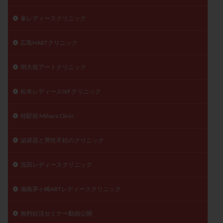
峯レディースクリニック
広島HARTクリニック
明大前アートクリニック
松本レディースIVFクリニック
桂駅前 Mihara Clinic
泌尿器と男性不妊のクリニック
浅田レディースクリニック
湘南茅ヶ崎ARTレディースクリニック
無料妊活セミナー動画公開