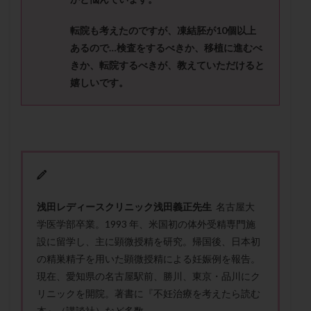
メンタル
モザイク杯
モザイク胚
ラクトバチルス
ラクトフェリン
ラパロドリリング
転院も考えたのですが、凍結胚が
10
個以上
あるので
…
検査をするべきか、移植に進むべ
リュープリン
リュープロレリン注射
ルトラール
きか、転院するべきが、教えていただけると
レコベル
レトロゾール
レルミナ
嬉しいです。
ロバートソン
ロング法
一般不妊治療
下垂体不全
不妊
不妊検査
不妊治療
不妊治療後の過ごし方
不妊症
不妊鍼灸
不整脈
不正出血
不眠
不育症
不育症検査
両側卵管切除術
両卵管閉塞
中絶
中隔子宮
主治医変更
乏精子症
乳がん
浅田レディースクリニック浅田義正先生
名古屋大
乳酸菌
二人目不妊
二人目妊活
二段階胚移植
学医学部卒業。1993 年、米国初の体外受精専門施
亜急性甲状腺炎
亜鉛
人工授精
低AMH
設に留学し、主に顕微授精を研究。帰国後、日本初
の精巣精子を用いた顕微授精による妊娠例を報告。
低グレード胚
低体重
低刺激
低年齢
現在、愛知県の名古屋駅前、勝川、東京・品川にク
低温期
体づくり
体外受精
体質改善
リニックを開院。著書に『不妊治療を考えたら読む
体重増加
体重管理
体験談
保険診療
本』（講談社）など多数。