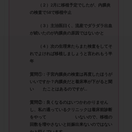
セカンドオピニオン
セックスレス
ダイエット
（２）
2
月に移植予定でしたが、内膜炎
タイミング法
タイムラプス
ダイレクト分割
の検査で
58
で移植中止
タクロリムス
チョコレート嚢胞
チラーヂン
（３）
主治医曰く、流産でダラダラ出血
トリオ検査
トリソミー
ネフローゼ症候群
が続いたのが内膜炎の原因ではないかと
ビタミンC
ビタミンD
ピックアップ障害
（４）
次の生理来たらまた検査をしてそ
ビブラマイシン
ピル
フーナーテスト
れでよければ移植しましょうと言われ
もう半
フェマーラ
フォリスチム
ブセレリン点鼻薬
年
ブライダルチェック
フラグメント
プラセンタ
プラノバール
プラバノール
ふりかけ法
質問
①
：
子宮内膜炎の検査は再度したほうが
いいですか？内膜炎だと着床率が下がると聞
プレコンセプション
プレドニン
プレマリン
い
たことはあるのですが…
プログラフ
プロゲステロン
プロテイン
プロバイオティクス
プロラクチン
ホルモン値
質問②：
良くなるのはいつかわかりません
ホルモン投与
ホルモン注射
ホルモン補充周期
し、私の通っているクリニックは着床前診断
をやって
いないので、移植の
ホルモン補充法
ホルモン補充療法
回数を増やさないと妊娠出来ないのではない
マイクロポリープ
マルチビタミン
ミトコンドリア
かと悩んでいます。