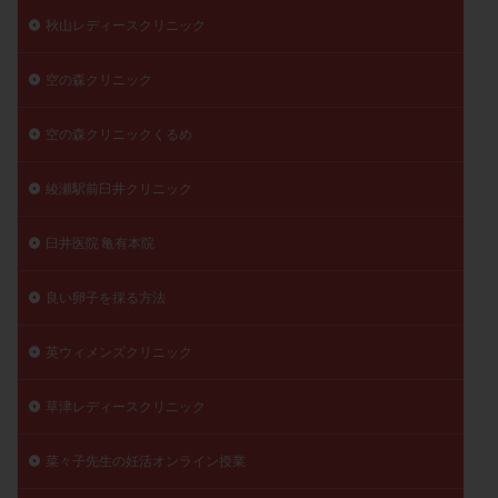
秋山レディースクリニック
空の森クリニック
空の森クリニックくるめ
綾瀬駅前臼井クリニック
臼井医院 亀有本院
良い卵子を採る方法
英ウィメンズクリニック
草津レディースクリニック
菜々子先生の妊活オンライン授業