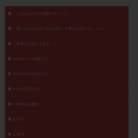
月経痛
未成熟卵
未熟卵
染色体検査
「これからの不妊治療のポイント」
染色体異常
栄養素
桑実胚移植
検査
橋本病
機能性不妊
正常形態率
正常胚
「働く女性のための不妊治療と仕事の両立のポイント」
正常胚率
死産
治療のやめ時
治療計画
流産
流産対策
温活
漢方
無排卵
『着床のためにできること』
無月経
無痛分娩
無精子症
無頭蓋症
2024年いい夫婦の日
生活習慣
生理
生理不順
生理周期
生理痛
産み分け 妊活クイズ
甲状腺
2024年体外受精の日
甲状腺ホルモン
甲状腺機能不全
男性ホルモン
2024年妊活の日
男性不妊
病院選び
痛み
瘢痕症候群
着床
着床の検査
着床の窓
着床不全
21年版妊活検定
着床前診断
着床率
着床痛
着床障害
睡眠薬
禁欲
移植
移植のタイミング
23冬号
移植周期
移植後
移植後の過ごし方
移植時期
23夏号
稽留流産
空胞
筋膜下筋腫
粘膜下筋腫