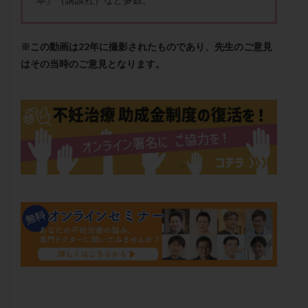
保険適用
偽嚢胞
偽閉経療法
先天性甲状腺機能低下症
先進医療
免疫異常
※この動画は22年に撮影されたものであり、先生のご意見
内膜スクラッチ
再発率
再開
凍結卵
はその当時のご意見となります。
凍結卵子
凍結卵移送
凍結精子
凍結胚
凍結胚盤胞
凍結胚移植
凍結胚移植移植
出産リスク
出産後
出血性黄体
分割胚
分割胚凍結
初期胚
初期胚凍結
初期胚移植
初診
刺激周期
刺激方法
刺激法
前核期凍結
副作用
化学流産
医療保険
卵の数
卵の質
卵の輸送
卵子
卵子の老化
卵子の質
卵子凍結
卵子提供
卵巣
卵巣の吊り上げ
卵巣刺激
卵巣嚢腫
卵巣多孔
卵巣年齢
卵巣機能
卵巣機能不全
卵巣機能低下
卵巣過剰刺激症候群
卵管
卵管切除
卵管卵巣膿瘍
卵管水腫
卵管狭窄