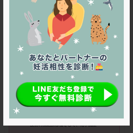
PQQ
PRP療法
SEET法
SLE
TESE
Th検査
TORIO検査
TRIO検査
ZyMot
アシストハッチング
アスピリン
アンタゴニスト法
アンチエイジング
インスリン抵抗性
イントラリピッド
ウトロゲスタン
エコー
エストラーナテープ
エストロゲン
オビドレル
おりもの
カウフマン療法
カウンセリング
ガニレスト
カバサール
カフェイン
カルシウムイオノファ
カンジタ
クラミジア
クリニック選び
グレード
クロミッド
■ニックネーム：くみくみさん ■年齢：
38
歳
クロミフェン
ゴナールエフ
コロナウイルス
コロナワクチン
サウナ
サプリ
サプリメント
■治療状況
シート法
シェーングレン症候群
ショート法
（１）
三回の採卵を経て、去年
9
月に
1
シリンジ法
スクラッチ
ステップアップ
度目の凍結胚移植をして、化学流産
ステップダウン
ストレス
スプリット