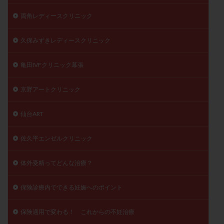
両角レディースクリニック
久保みずきレディースクリニック
亀田IVFクリニック幕張
京野アートクリニック
仙台ART
佐久平エンゼルクリニック
体外受精ってどんな治療？
保険診療内でできる妊娠へのポイント
保険適用で変わる！ これからの不妊治療