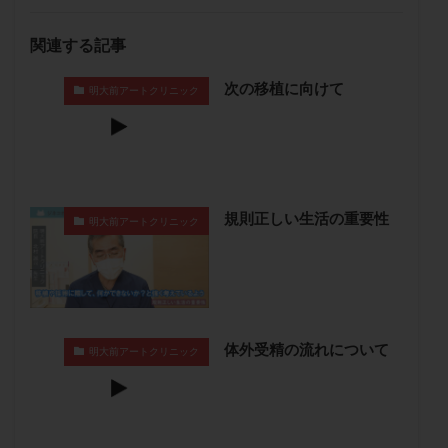
卵管留血症
卵管通水
卵管造影
卵管造影検査
関連する記事
卵管閉塞
卵胞
卵質
原因不明
双子
反復流産
反復着床不全
受精
受精卵
次の移植に向けて
明大前アートクリニック
受精卵凍結
受精率
受精障害
喫煙
培養
培養士
基礎体温
基礎体温表
変形卵
変性卵
多嚢胞性卵巣症候群
多核受精
多精子授精
夫婦生活
奇形率
妊娠
規則正しい生活の重要性
明大前アートクリニック
妊娠リスク
妊娠初期
妊娠判定
妊娠検査薬
妊娠率
妊娠継続
妊娠継続率
妊活
妊活クイズ
妊活デビュー
妊活再開
婦人科疾患
子宮
子宮内フローラ
子宮内細菌叢検査
子宮内膜
子宮内膜ポリープ
体外受精の流れについて
明大前アートクリニック
子宮内膜受容能検査
子宮内膜炎
子宮内膜異型増殖症
子宮内膜症
子宮内膜症性嚢胞
子宮卵管造影検査
子宮収縮
子宮外妊娠