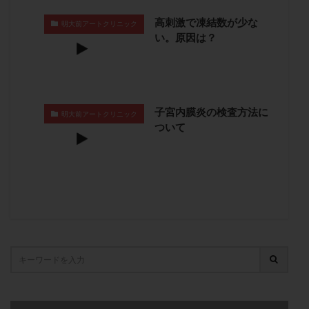
子宮奇形
子宮後屈
子宮筋腫
高刺激で凍結数が少な
明大前アートクリニック
子宮筋腫，妊活クイズ
子宮腺筋症
子宮鏡検査
い。原因は？
射精障害
屈折
帝王切開
帝王切開瘢痕症候群
後屈子宮
性交渉
性交障害
性感染症
性行為
慢性子宮内膜炎
成熟卵
抗TPO抗体
子宮内膜炎の検査方法に
明大前アートクリニック
抗うつ剤
抗カルジオリピン抗体
ついて
抗セントロメア抗体
抗リン脂質抗体
抗核抗体
抗生剤
抗精子抗体
抗酸化成分
排卵
排卵予定日
排卵出血
排卵刺激
排卵周期
排卵周期法
排卵日
排卵日検査薬
排卵検査薬
排卵痛
排卵誘発
排卵誘発剤
排卵誘発法
排卵障害
採卵
採卵後の過ごし方
採卵数
採精
断乳
新鮮卵子
新鮮精子
新鮮胚移植
早期卵巣不全
早発卵巣不全
更年期
月経不順
月経周期
月経困難