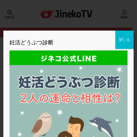
カテゴリー
タグ
閉じる
妊活どうぶつ診断
HOME
クリニック別
明大前アートクリニック
35歳、低AM
20代
22冬
2人目妊活
2個戻し
2個移植
30代
3個移植
40代
AID
ALICE
AMH
ART
BMI
CD138
DC胚
DFI
35歳、低AMH。着床前診断は有効ですか？
DHEA
E2
EMMA
EndomeTRIO検査
明大前アートクリニック
低AMH
,
体外受精
,
着床前診断
ERA
ERA検査
ERPeak
FSH
FST
FTカテーテル
hCG
IMSI
L-カルニチン
明大前アートクリニック
LH
LUF
MD-TESE
MRワクチン
MTHFR
NIPT
NK活性
NK細胞
OHSS
P4
PCO
PCOS
PCOS，妊活クイズ
PCPS
PFC-FD療法
PGT-A
PICSI
PMS
PPOS法