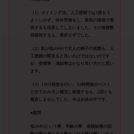
セカンドオピニオン
セックスレス
ダイエット
タイミング法
タイムラプス
ダイレクト分割
（
1
）タイミング法、人工授精では
1
度もう
まくいかず、体外受精をし、最初の移植で着
タクロリムス
チョコレート嚢胞
チラーヂン
床するも流産して
しまいました。その後複数
トリオ検査
トリソミー
ネフローゼ症候群
回移植するも、着床せずでした。
ビタミンC
ビタミンD
ピックアップ障害
ビブラマイシン
ピル
フーナーテスト
（
2
）私が低
AMH
で主人の精子の状態も、人
工授精の際見ると良いわけではないのです
フェマーラ
フォリスチム
ブセレリン点鼻薬
が、受精率、
凍結率はかなり良い方だと思い
ブライダルチェック
フラグメント
プラセンタ
ます。
プラノバール
プラバノール
ふりかけ法
プレコンセプション
プレドニン
プレマリン
（
3
）
TRIO
検査を行い、
12
時間後がベスト
と出てホルモン補充し移植するも、
2
回とも
プログラフ
プロゲステロン
プロテイン
着床しませんで
した。今はお休み中です。
プロバイオティクス
プロラクチン
ホルモン値
ホルモン投与
ホルモン注射
ホルモン補充周期
■質問
ホルモン補充法
ホルモン補充療法
低
AMH
という事、年齢の事、保険診療の回
マイクロポリープ
マルチビタミン
ミトコンドリア
数の事を考えると数をこなす策は難しいなと