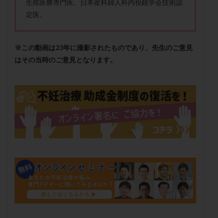
生殖医療専門医。日本産科婦人科内視鏡学会技術認
保険適用
偽嚢胞
偽閉経療法
定医。
先天性甲状腺機能低下症
先進医療
免疫異常
内膜スクラッチ
再発率
再開
凍結卵
※この動画は23年に撮影されたものであり、先生のご意見
凍結卵子
凍結卵移送
凍結精子
凍結胚
はその当時のご意見となります。
凍結胚盤胞
凍結胚移植
凍結胚移植移植
出産リスク
出産後
出血性黄体
分割胚
分割胚凍結
初期胚
初期胚凍結
初期胚移植
初診
刺激周期
刺激方法
刺激法
前核期凍結
副作用
化学流産
医療保険
卵の数
卵の質
卵の輸送
卵子
卵子の老化
卵子の質
卵子凍結
卵子提供
卵巣
卵巣の吊り上げ
卵巣刺激
卵巣嚢腫
卵巣多孔
卵巣年齢
卵巣機能
卵巣機能不全
卵巣機能低下
卵巣過剰刺激症候群
卵管
卵管切除
卵管卵巣膿瘍
卵管水腫
卵管狭窄