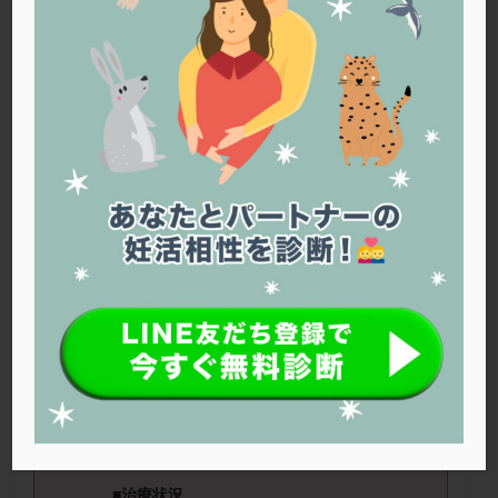
PQQ
PRP療法
SEET法
SLE
TESE
Th検査
TORIO検査
TRIO検査
ZyMot
アシストハッチング
アスピリン
アンタゴニスト法
アンチエイジング
インスリン抵抗性
イントラリピッド
ウトロゲスタン
エコー
エストラーナテープ
エストロゲン
オビドレル
おりもの
カウフマン療法
カウンセリング
ガニレスト
カバサール
カフェイン
カルシウムイオノファ
カンジタ
クラミジア
クリニック選び
グレード
クロミッド
■ニックネーム：あやさん（
35
歳） ■治
療ステージ：体外受精 ■妊活期間：
4
年
クロミフェン
ゴナールエフ
コロナウイルス
以上
コロナワクチン
サウナ
サプリ
サプリメント
シート法
シェーングレン症候群
ショート法
■
AMH
：低
AMH
■精液所見：運動率、量
シリンジ法
スクラッチ
ステップアップ
共に良くはない
ステップダウン
ストレス
スプリット
■治療状況