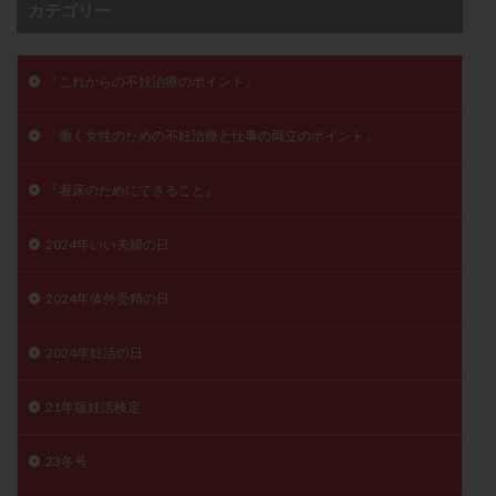
カテゴリー
月経痛
未成熟卵
未熟卵
染色体検査
染色体異常
栄養素
桑実胚移植
検査
「これからの不妊治療のポイント」
橋本病
機能性不妊
正常形態率
正常胚
正常胚率
死産
治療のやめ時
治療計画
「働く女性のための不妊治療と仕事の両立のポイント」
流産
流産対策
温活
漢方
無排卵
無月経
無痛分娩
無精子症
無頭蓋症
『着床のためにできること』
生活習慣
生理
生理不順
生理周期
2024年いい夫婦の日
生理痛
産み分け 妊活クイズ
甲状腺
甲状腺ホルモン
甲状腺機能不全
男性ホルモン
2024年体外受精の日
男性不妊
病院選び
痛み
瘢痕症候群
2024年妊活の日
着床
着床の検査
着床の窓
着床不全
着床前診断
着床率
着床痛
着床障害
21年版妊活検定
睡眠薬
禁欲
移植
移植のタイミング
移植周期
移植後
移植後の過ごし方
移植時期
23冬号
稽留流産
空胞
筋膜下筋腫
粘膜下筋腫