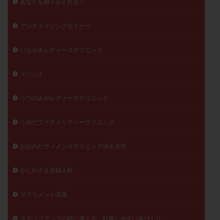
あなたも卵子がとれる！
アンチエイジングセミナー
いながきレディースクリニック
イベント
うつのみやレディースクリニック
うめだファティリティークリニック
おおのたウィメンズクリニック埼玉大宮
かしわざき産婦人科
サプリメント講座
ステップアップの時に考える、妊娠しやすい体づくり