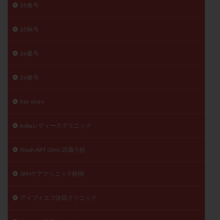
25春号
陽性反応
顕微
顕微授精
風疹
食事
食生活
養子縁組
骨盤腹膜炎
高AMH
25秋号
高FSH
高プロラクチン血症
高刺激
高年齢
26夏号
高温期
高齢
高齢出産
黄体ホルモン
黄体化未破裂卵胞
黄体未破裂化卵胞
黄体機能不全
26春号
黄体補充
her story
検索
kobaレディースクリニック
Noah ART clinic 武蔵小杉
SRHケアクリニック静岡
アイブイエフ詠田クリニック