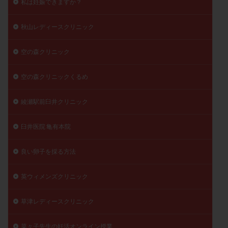
私は妊娠できますか？
秋山レディースクリニック
空の森クリニック
空の森クリニックくるめ
綾瀬駅前臼井クリニック
臼井医院 亀有本院
良い卵子を採る方法
英ウィメンズクリニック
草津レディースクリニック
菜々子先生の妊活オンライン授業