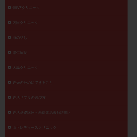
俵IVFクリニック
内田クリニック
卵の話し
厚仁病院
大島クリニック
妊娠のためにできること
妊活サプリの選び方
妊活基礎講座＜基礎体温表解説編＞
山下レディースクリニック