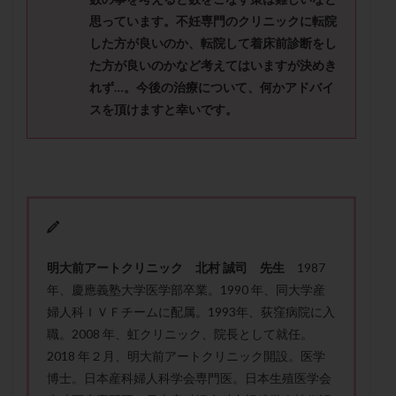
メンタル
モザイク杯
モザイク胚
思っています。
不妊専門のクリニックに転院
ラクトバチルス
ラクトフェリン
ラパロドリリング
した方が良いのか、転院して着床前診断をし
リュープリン
リュープロレリン注射
ルトラール
た方が良いのかなど考え
てはいますが決めき
れず
…
。今後の治療について、何かアドバイ
レコベル
レトロゾール
レルミナ
スを頂けますと幸いです。
ロバートソン
ロング法
一般不妊治療
下垂体不全
不妊
不妊検査
不妊治療
不妊治療後の過ごし方
不妊症
不妊鍼灸
不整脈
不正出血
不眠
不育症
不育症検査
両側卵管切除術
両卵管閉塞
中絶
中隔子宮
主治医変更
乏精子症
乳がん
明大前アートクリニック 北村 誠司 先生
1987
乳酸菌
二人目不妊
二人目妊活
二段階胚移植
年、慶應義塾大学医学部卒業。1990 年、同大学産
亜急性甲状腺炎
亜鉛
人工授精
低AMH
婦人科ＩＶＦチームに配属。1993年、荻窪病院に入
低グレード胚
低体重
低刺激
低年齢
職。2008 年、虹クリニック、院長として就任。
2018 年２月、明大前アートクリニック開設。医学
低温期
体づくり
体外受精
体質改善
博士。日本産科婦人科学会専門医。日本生殖医学会
体重増加
体重管理
体験談
保険診療