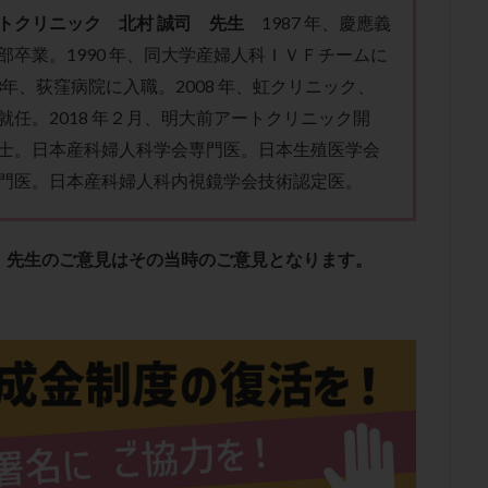
肥満
胎嚢
胎盤ポリープ
胚
胚培養
胚盤胞
胚盤胞
トクリニック 北村 誠司 先生
1987 年、慶應義
胚移植
腹腔鏡手術
腹腔鏡検査
膣内射精障害
膿精液症
部卒業。1990 年、同大学産婦人科ＩＶＦチームに
然妊娠
自然排卵周期
自然移植周期
自費診療
良好胚
良
3年、荻窪病院に入職。2008 年、虹クリニック、
流改善
視床下部
貧血
貯卵
費用
転座
転院
就任。2018 年２月、明大前アートクリニック開
数
通院頻度
連続採卵
運動
過分割胚
過食嘔吐
遺
士。日本産科婦人科学会専門医。日本生殖医学会
残胎盤
里親
閉塞性無精子症
閉経
陰性
陽性反応
門医。日本産科婦人科内視鏡学会技術認定医。
食生活
養子縁組
骨盤腹膜炎
高AMH
高FSH
高プロ
齢
高温期
高齢
高齢出産
黄体ホルモン
黄体化未破裂卵
、先生のご意見はその当時のご意見となります。
黄体機能不全
黄体補充
検索