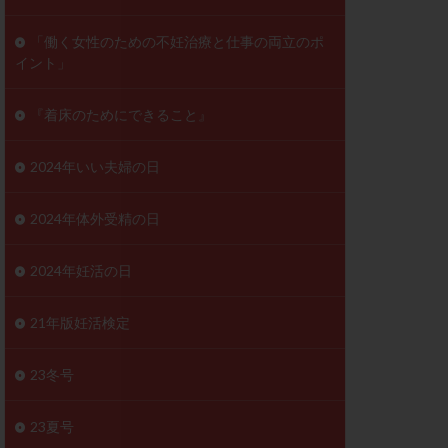
ンD
リスチム
「働く女性のための不妊治療と仕事の両立のポ
イント」
プラバノール
ゲステロン
『着床のためにできること』
ホルモン注射
ビタミン
2024年いい夫婦の日
フェリン
レトロゾール
2024年体外受精の日
妊検査
不妊治療
2024年妊活の日
症
不育症検査
がん
乳酸菌
21年版妊活検定
低AMH
体質改善
23冬号
凍結卵
23夏号