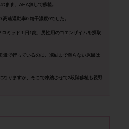
子宮内膜炎
成熟卵
抗TPO抗体
抗うつ剤
抗カルジオリピン抗
A
のまま、
AHA
無しで移植。
体
抗リン脂質抗体
抗核抗体
抗生剤
抗精子抗体
抗酸化
0.
高速運動率
0.
精子濃度
0
でした。
排卵出血
排卵刺激
排卵周期
排卵周期法
排卵日
排卵日
排卵痛
排卵誘発
排卵誘発剤
排卵誘発法
排卵障害
採卵
クロミッド１日
1
錠、男性用のコエンザイムを摂取
採卵数
採精
断乳
新鮮卵子
新鮮精子
新鮮胚移植
更年期
月経不順
月経周期
月経困難
月経痛
未成熟卵
染色体異常
栄養素
桑実胚移植
検査
橋本病
機能性不妊
刺激で行っているのに、凍結まで至らない原因は
胚率
死産
治療のやめ時
治療計画
流産
流産対策
経
無痛分娩
無精子症
無頭蓋症
生活習慣
生理
生
になりますが、そこで凍結させて
2
段階移植も視野
分け 妊活クイズ
甲状腺
甲状腺ホルモン
甲状腺機能不全
男
院選び
痛み
瘢痕症候群
着床
着床の検査
着床の窓
着床率
着床痛
着床障害
睡眠薬
禁欲
移植
移植の
植後
移植後の過ごし方
移植時期
稽留流産
空胞
筋膜下
質
精子凍結
精子提供
精子減少症
精子無力症
精液検査
糖質
経血量
経過措置
絨毛染色体検査
絨毛組織
絨毛膜