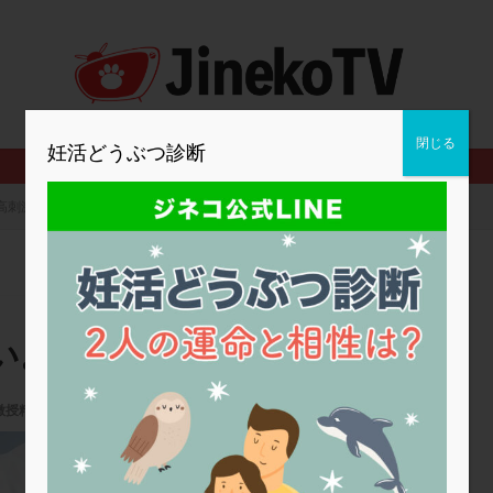
2人目妊活
2個戻し
2個移植
30代
3個移植
40代
BMI
CD138
DC胚
DFI
DHEA
E2
EMMA
査
ERPeak
FSH
FST
FTカテーテル
hCG
IMSI
MD-TESE
MRワクチン
MTHFR
NIPT
NK活性
NK細胞
閉じる
妊活どうぶつ診断
PCOS，妊活クイズ
PCPS
PFC-FD療法
PGT-A
PICSI
法
SEET法
SLE
TESE
Th検査
TORIO検査
TRIO検
高刺激で凍結数が少ない。原因は？
グ
アスピリン
アンタゴニスト法
アンチエイジング
インスリ
ウトロゲスタン
エコー
エストラーナテープ
エストロゲン
ウフマン療法
カウンセリング
ガニレスト
カバサール
カフェ
ファ
カンジタ
クラミジア
クリニック選び
グレード
ク
い。原因は？
ゴナールエフ
コロナウイルス
コロナワクチン
サウナ
サプ
シート法
シェーングレン症候群
ショート法
シリンジ法
ス
微授精
,
高刺激
ステップダウン
ストレス
スプリット
セカンドオピニオン
明大前アートクリニック
タイミング法
タイムラプス
ダイレクト分割
タクロリムス
チ