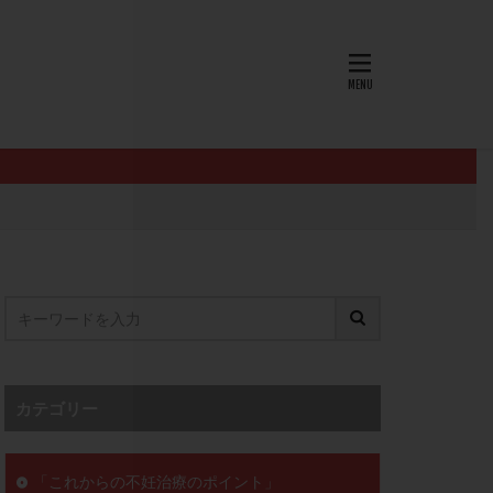
AID
ALICE
EndomeTRIO検査
L-カルニチン
OHSS
P4
PMS
PPOS法
査
ZyMot
ン抵抗性
オビドレル
イン
ロミッド
リ
クラッチ
カテゴリー
セックスレス
ョコレート嚢胞
「これからの不妊治療のポイント」