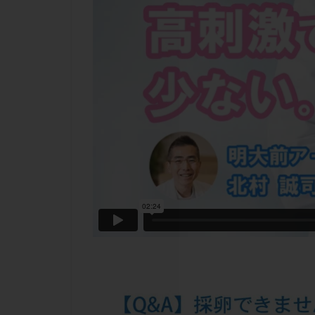
チラーヂン
ピックアップ障害
ブセレリン点鼻薬
ふりかけ法
プロテイン
ホルモン補充周期
ミトコンドリア
ラパロドリリング
レルミナ
ロ
不妊治療後の過ご
両側卵管切除術
二人目不妊
低グレード胚
体重増加
体
先天性甲状腺機能