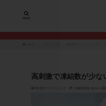
20代
22冬
AMH
ART
ERA
ERA検
LH
LUF
PCO
PCOS
PQQ
PRP療
HOME
クリニック別
明大前アートクリニック
アシストハッチン
イントラリピッド
おりもの
カ
カルシウムイオノ
高刺激で凍結数が少な
クロミフェン
サプリメント
明大前アートクリニック
二段階胚移植
,
低AMH
,
顕
ステップアップ
ダイエット