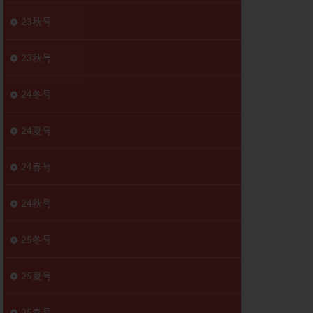
胚移植移植
23秋号
結
初期胚移植
医療保険
卵の数
23秋号
卵巣
巣機能不全
24冬号
卵管狭窄
原因不明
24夏号
受精障害
喫煙
24春号
群
多核受精
妊娠検査薬
24秋号
開
婦人科疾患
内膜受容能検査
25冬号
査
子宮収縮
25夏号
症
子宮鏡検査
障害
性感染症
25春号