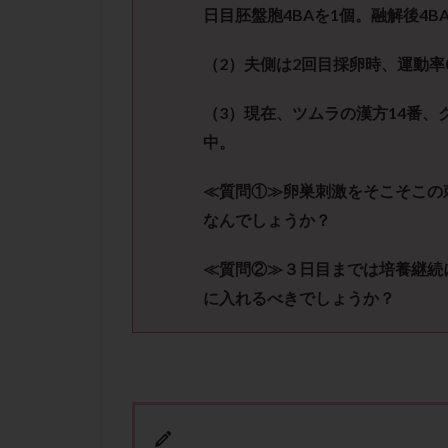
性行為
慢性
日目胚盤胞
4BA
を
1
個。融解後
4B
抗セントロメア抗
（
2
）夫側は
2
回目採卵時、運動率
排卵予定日
排卵検査薬
（
3
）現在、ツムラの漢方
14
番、
採卵後の過ごし方
中
。
早発卵巣不全
染色体検査
≪質問①≫
卵巣刺激をそこそこの
正常胚
正常
なんでしょうか？
無排卵
無月
≪質問②≫
３日目までは培養継続
生理痛
産み
に入れるべきでしょうか？
男性不妊
病
着床前診断
移植周期
移
精子
精子の
精索静脈瘤