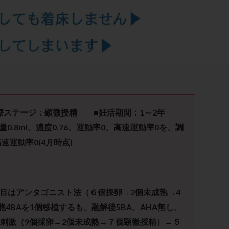
結卵移送
凍結精子
凍結胚
凍結胚盤胞
凍結胚移植
凍結
出産後
出血性黄体
分割胚
分割胚凍結
初期胚
初期胚凍
期
刺激方法
刺激法
前核期凍結
副作用
化学流産
輸送
卵子
卵子の老化
卵子の質
卵子凍結
卵子提供
卵巣刺激
卵巣嚢腫
卵巣多孔
卵巣年齢
卵巣機能
卵
卵巣過剰刺激症候群
卵管
卵管切除
卵管卵巣膿瘍
卵管水腫
卵管通水
卵管造影
卵管造影検査
卵管閉塞
卵胞
卵質
産
反復着床不全
受精
受精卵
受精卵凍結
受精率
ステージ：顕微授精 ■妊活期間：
1
～
2
年
基礎体温
基礎体温表
変形卵
変性卵
多嚢胞性卵巣症候
量
0.8ml
、濃度
0.76
、運動率
0
、高速運動率
0
を、
調
夫婦生活
奇形率
妊娠
妊娠リスク
妊娠初期
妊娠判定
高速運動率
0(4
月時点
)
継続
妊娠継続率
妊活
妊活クイズ
妊活デビュー
妊活再
フローラ
子宮内細菌叢検査
子宮内膜
子宮内膜ポリープ
子宮
子宮内膜異型増殖症
子宮内膜症
子宮内膜症性嚢胞
子宮卵管造影検
目はアンタゴニスト法（６個採卵→
2
個未成熟→
4
子宮奇形
子宮後屈
子宮筋腫
子宮筋腫，妊活クイズ
子宮腺筋
胞
4BA
を
1
個移植するも、融解後
5BA
、
AHA
無し、
折
帝王切開
帝王切開瘢痕症候群
後屈子宮
性交渉
性交
刺激（
9
個採卵→
2
個未成熟→７個顕微授精）
→５