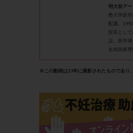
肝機能障害
明大前アー
胚盤胞移植
塾大学医学
自然周期
自
配属。199
融解方法
血
院長として
通院
通院回
設。医学博
遺残卵胞
遺
生殖医療専
風疹
食事
高刺激
高年
※この動画は23年に撮影されたものであり
黄体未破裂化卵胞