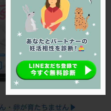
トリオ検査
トリソミー
ネフローゼ症候群
ビタミンC
ビタミ
ビブラマイシン
ピル
フーナーテスト
フェマーラ
フォ
ブライダルチェック
フラグメント
プラセンタ
プラノバール
プレコンセプション
プレドニン
プレマリン
プログラフ
プロ
プロバイオティクス
プロラクチン
ホルモン値
ホルモン投与
ホルモン補充法
ホルモン補充療法
マイクロポリープ
マルチ
メンタル
モザイク杯
モザイク胚
ラクトバチルス
ラクト
リュープリン
リュープロレリン注射
ルトラール
レコベル
バートソン
ロング法
一般不妊治療
下垂体不全
不妊
不
し方
不妊症
不妊鍼灸
不整脈
不正出血
不眠
不育
両卵管閉塞
中絶
中隔子宮
主治医変更
乏精子症
乳
二人目妊活
二段階胚移植
亜急性甲状腺炎
亜鉛
人工授精
低体重
低刺激
低年齢
低温期
体づくり
体外受精
重管理
体験談
保険診療
保険適用
偽嚢胞
偽閉経療法
低下症
先進医療
免疫異常
内膜スクラッチ
再発率
再開