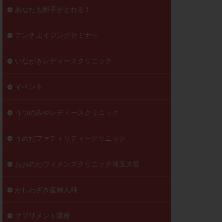
到達率
あなたも卵子がとれる！
自己注射
好胚盤胞
葉酸
アンチエイジングセミナー
透明帯除去培養
いながきレディースクリニック
伝子異常
顕微
顕微授精
イベント
ラクチン血症
胞
うつのみやレディースクリニック
うめだファティリティークリニック
おおのたウィメンズクリニック埼玉大宮
かしわざき産婦人科
サプリメント講座