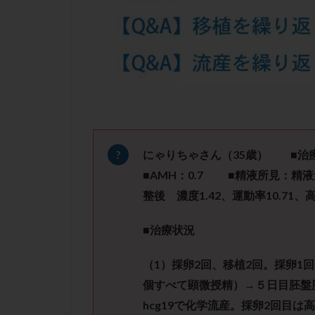
凍結卵子
凍
出産リスク
初診
刺激周
卵の質
卵の
卵巣の吊り上げ
卵巣機能低下
卵管留血症
双子
反復流
にゃりちゃさん（
35
歳）
■治療
培養
培養士
■
AMH
：
0.7
■精液所見：精液
多精子授精
整後 濃度
1.42
、運動率
10.71
、
妊娠率
妊娠
■治療状況
子宮
子宮内
子宮内膜炎
（
1
）採卵
2
回、移植
2
回。採卵
1
回
子宮外妊娠
個すべて顕微授精）
→５日目胚盤
射精障害
屈
hcg19
で化学流産。
採卵
2
回目は高