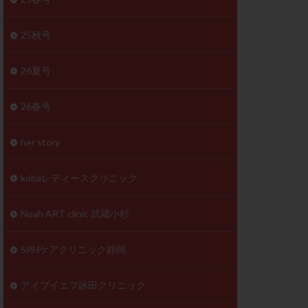
体
成分
排卵
25秋号
検査薬
26夏号
早期卵巣不全
26春号
未熟卵
正常形態率
her story
温活
漢方
理不順
生理周期
kobaレディースクリニック
性ホルモン
着床不全
Noah ART clinic 武蔵小杉
タイミング
SRHケアクリニック静岡
筋腫
粘膜下筋腫
精神安定剤
アイブイエフ詠田クリニック
下血腫