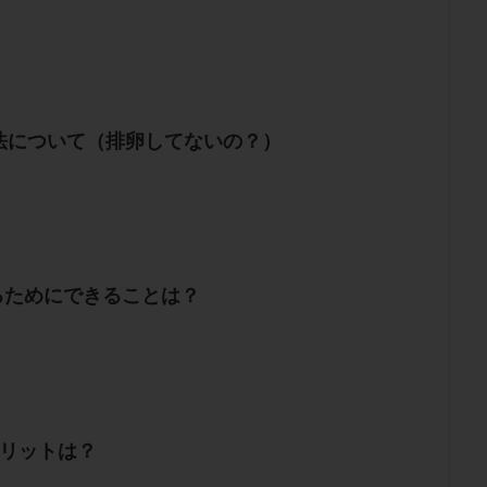
法について（排卵してないの？）
るためにできることは？
メリットは？