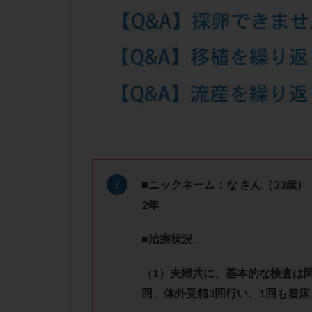
凍結卵子
凍
出産リスク
初診
刺激周
卵の質
卵の
卵巣の吊り上げ
卵巣機能低下
卵管留血症
双子
反復流
培養
培養士
■ニックネーム：な さん（
33
歳）
多精子授精
2
年
妊娠率
妊娠
子宮
子宮内
■治療状況
子宮内膜炎
（
1
）夫婦共に、基本的な検査は
子宮外妊娠
回、体外受精
3
回行い、
1
回も
着床
射精障害
屈