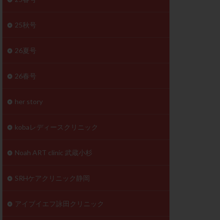
体
成分
排卵
25秋号
検査薬
26夏号
早期卵巣不全
26春号
未熟卵
正常形態率
her story
温活
漢方
理不順
生理周期
kobaレディースクリニック
性ホルモン
着床不全
Noah ART clinic 武蔵小杉
タイミング
SRHケアクリニック静岡
筋腫
粘膜下筋腫
精神安定剤
アイブイエフ詠田クリニック
下血腫