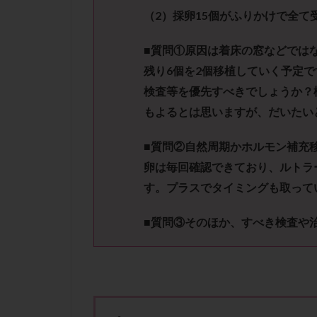
性行為
慢性
（
2
）採卵
15
個がふりかけで全て
抗セントロメア抗
排卵予定日
■質問①
原因は着床の窓などでは
排卵検査薬
残り
6
個を
2
個移植していく予定で
検査等を優先すべきでしょうか？
採卵後の過ごし方
もよるとは思いますが、だいたい
早発卵巣不全
染色体検査
■質問②
自然周期かホルモン補充
正常胚
正常
卵は毎回確認できており、ルトラ
無排卵
無月
す。プラスでタイミングも取って
生理痛
産み
男性不妊
病
■質問③
そのほか、すべき検査や
着床前診断
移植周期
移
精子
精子の
精索静脈瘤