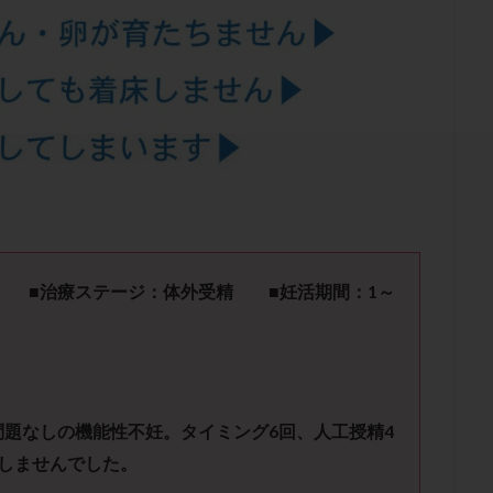
結卵移送
凍結精子
凍結胚
凍結胚盤胞
凍結胚移植
凍結
出産後
出血性黄体
分割胚
分割胚凍結
初期胚
初期胚凍
期
刺激方法
刺激法
前核期凍結
副作用
化学流産
輸送
卵子
卵子の老化
卵子の質
卵子凍結
卵子提供
卵巣刺激
卵巣嚢腫
卵巣多孔
卵巣年齢
卵巣機能
卵
卵巣過剰刺激症候群
卵管
卵管切除
卵管卵巣膿瘍
卵管水腫
卵管通水
卵管造影
卵管造影検査
卵管閉塞
卵胞
卵質
産
反復着床不全
受精
受精卵
受精卵凍結
受精率
基礎体温
基礎体温表
変形卵
変性卵
多嚢胞性卵巣症候
 ■治療ステージ：体外受精 ■妊活期間：
1
～
夫婦生活
奇形率
妊娠
妊娠リスク
妊娠初期
妊娠判定
継続
妊娠継続率
妊活
妊活クイズ
妊活デビュー
妊活再
フローラ
子宮内細菌叢検査
子宮内膜
子宮内膜ポリープ
子宮
子宮内膜異型増殖症
子宮内膜症
子宮内膜症性嚢胞
子宮卵管造影検
問題なしの機能性不妊。タイミング
6
回、人工授精
4
子宮奇形
子宮後屈
子宮筋腫
子宮筋腫，妊活クイズ
子宮腺筋
しませんでした。
折
帝王切開
帝王切開瘢痕症候群
後屈子宮
性交渉
性交