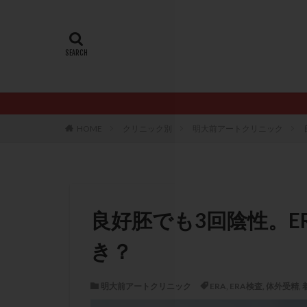
20代
22冬
AMH
ART
ERA
ERA検
LH
LUF
PCO
PCOS
PQQ
PRP療
HOME
クリニック別
明大前アートクリニック
アシストハッチン
イントラリピッド
おりもの
カ
カルシウムイオノ
良好胚でも3回陰性。E
クロミフェン
き？
サプリメント
ステップアップ
明大前アートクリニック
ERA
,
ERA検査
,
体外受精
,
ダイエット