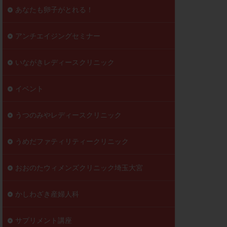
到達率
あなたも卵子がとれる！
自己注射
好胚盤胞
葉酸
アンチエイジングセミナー
透明帯除去培養
いながきレディースクリニック
伝子異常
顕微
顕微授精
イベント
ラクチン血症
胞
うつのみやレディースクリニック
うめだファティリティークリニック
おおのたウィメンズクリニック埼玉大宮
かしわざき産婦人科
サプリメント講座