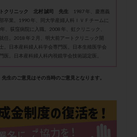
肥満
胎嚢
胎盤ポリープ
胚
胚培養
胚盤胞
胚盤胞
トクリニック 北村 誠司 先生
1987 年、慶應義
胚移植
腹腔鏡手術
腹腔鏡検査
膣内射精障害
膿精液症
部卒業。1990 年、同大学産婦人科ＩＶＦチームに
然妊娠
自然排卵周期
自然移植周期
自費診療
良好胚
良
3年、荻窪病院に入職。2008 年、虹クリニック、
流改善
視床下部
貧血
貯卵
費用
転座
転院
就任。2018 年２月、明大前アートクリニック開
数
通院頻度
連続採卵
運動
過分割胚
過食嘔吐
遺
士。日本産科婦人科学会専門医。日本生殖医学会
残胎盤
里親
閉塞性無精子症
閉経
陰性
陽性反応
門医。日本産科婦人科内視鏡学会技術認定医。
食生活
養子縁組
骨盤腹膜炎
高AMH
高FSH
高プロ
齢
高温期
高齢
高齢出産
黄体ホルモン
黄体化未破裂卵
黄体機能不全
黄体補充
、先生のご意見はその当時のご意見となります。
検索