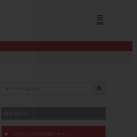
AID
ALICE
EndomeTRIO検査
L-カルニチン
OHSS
P4
PMS
PPOS法
査
ZyMot
ン抵抗性
オビドレル
イン
ロミッド
リ
クラッチ
カテゴリー
セックスレス
ョコレート嚢胞
「これからの不妊治療のポイント」