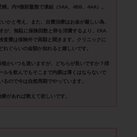
子宮内膜炎
成熟卵
抗TPO抗体
抗うつ剤
抗カルジオリピン抗
受精。内
9
個胚盤胞で凍結（
5AA
、
4BB
、
4AA
）。
体
抗リン脂質抗体
抗核抗体
抗生剤
抗精子抗体
抗酸化
排卵出血
排卵刺激
排卵周期
排卵周期法
排卵日
排卵日
ないかと考え、また、自費治療はお金が厳しい為、
排卵痛
排卵誘発
排卵誘発剤
排卵誘発法
排卵障害
採卵
す
が、無駄に保険回数と卵を消費するより、
ERA
検査費は保険外で高額と聞きます。
クリニックに
採卵数
採精
断乳
新鮮卵子
新鮮精子
新鮮胚移植
どれぐらいの金額か知れると嬉しいです。
更年期
月経不順
月経周期
月経困難
月経痛
未成熟卵
染色体異常
栄養素
桑実胚移植
検査
橋本病
機能性不妊
移植かいつも迷いますが、どちらが良いですか？排
胚率
死産
治療のやめ時
治療計画
流産
流産対策
ール
を飲んでもそこまで内膜は薄くはならないで
経
無痛分娩
無精子症
無頭蓋症
生活習慣
生理
生
いるので今は自然周期でやっています。
分け 妊活クイズ
甲状腺
甲状腺ホルモン
甲状腺機能不全
男
院選び
痛み
瘢痕症候群
着床
着床の検査
着床の窓
治療があれば教えて欲しいです。
着床率
着床痛
着床障害
睡眠薬
禁欲
移植
移植の
植後
移植後の過ごし方
移植時期
稽留流産
空胞
筋膜下
質
精子凍結
精子提供
精子減少症
精子無力症
精液検査
糖質
経血量
経過措置
絨毛染色体検査
絨毛組織
絨毛膜