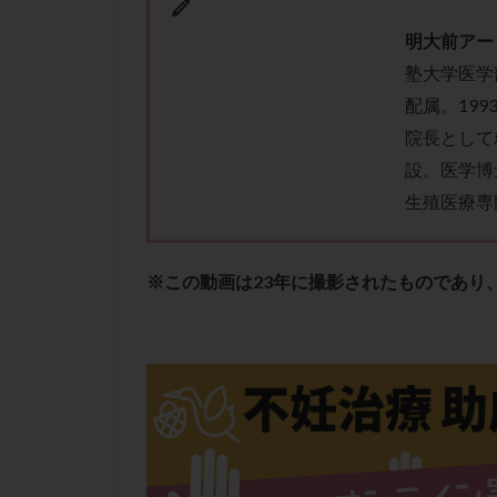
肝機能障害
明大前アー
胚盤胞移植
塾大学医学
自然周期
自
配属。199
融解方法
血
院長として
通院
通院回
設。医学博
遺残卵胞
遺
生殖医療専
風疹
食事
高刺激
高年
黄体未破裂化卵胞
※この動画は23年に撮影されたものであり