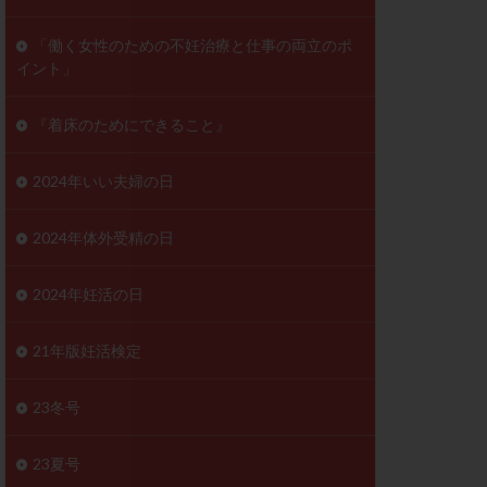
ンD
リスチム
「働く女性のための不妊治療と仕事の両立のポ
イント」
プラバノール
ゲステロン
『着床のためにできること』
ホルモン注射
ビタミン
2024年いい夫婦の日
フェリン
レトロゾール
2024年体外受精の日
妊検査
不妊治療
2024年妊活の日
症
不育症検査
がん
乳酸菌
21年版妊活検定
低AMH
体質改善
23冬号
凍結卵
23夏号