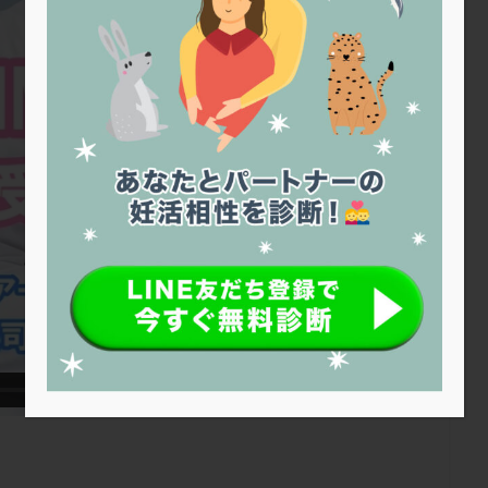
トリオ検査
トリソミー
ネフローゼ症候群
ビタミンC
ビタミ
明大前アートクリニック
ビブラマイシン
ピル
フーナーテスト
フェマーラ
フォ
ブライダルチェック
フラグメント
プラセンタ
プラノバール
プレコンセプション
プレドニン
プレマリン
プログラフ
プロ
プロバイオティクス
プロラクチン
ホルモン値
ホルモン投与
ホルモン補充法
ホルモン補充療法
マイクロポリープ
マルチ
メンタル
モザイク杯
モザイク胚
ラクトバチルス
ラクト
リュープリン
リュープロレリン注射
ルトラール
レコベル
バートソン
ロング法
一般不妊治療
下垂体不全
不妊
不
し方
不妊症
不妊鍼灸
不整脈
不正出血
不眠
不育
両卵管閉塞
中絶
中隔子宮
主治医変更
乏精子症
乳
二人目妊活
二段階胚移植
亜急性甲状腺炎
亜鉛
人工授精
低体重
低刺激
低年齢
低温期
体づくり
体外受精
重管理
体験談
保険診療
保険適用
偽嚢胞
偽閉経療法
低下症
先進医療
免疫異常
内膜スクラッチ
再発率
再開