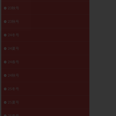
胚移植移植
23秋号
結
初期胚移植
医療保険
卵の数
23秋号
卵巣
巣機能不全
24冬号
卵管狭窄
原因不明
24夏号
受精障害
喫煙
24春号
群
多核受精
妊娠検査薬
24秋号
開
婦人科疾患
内膜受容能検査
25冬号
査
子宮収縮
25夏号
症
子宮鏡検査
障害
性感染症
25春号