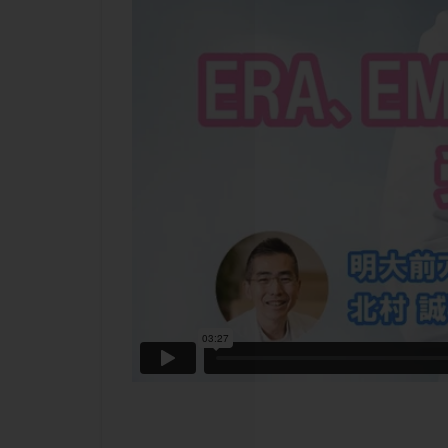
チラーヂン
ピックアップ障害
ブセレリン点鼻薬
ふりかけ法
プロテイン
ホルモン補充周期
ミトコンドリア
ラパロドリリング
レルミナ
ロ
不妊治療後の過ご
両側卵管切除術
二人目不妊
低グレード胚
体重増加
体
先天性甲状腺機能