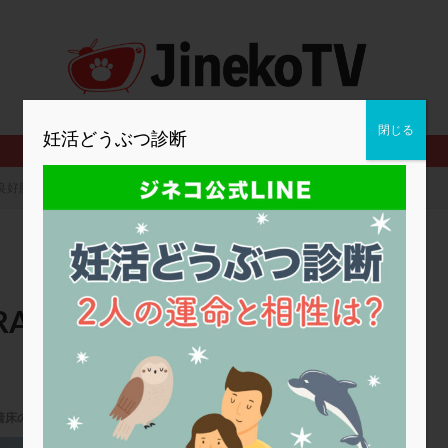
2人目妊活
2個戻し
2個移植
30代
3個移植
40代
BMI
CD138
DC胚
DFI
DHEA
E2
EMMA
査
ERPeak
FSH
FST
FTカテーテル
hCG
IMSI
MD-TESE
MRワクチン
MTHFR
NIPT
NK活性
NK細胞
閉じる
妊活どうぶつ診断
PCOS，妊活クイズ
PCPS
PFC-FD療法
PGT-A
PICSI
法
SEET法
SLE
TESE
Th検査
TORIO検査
TRIO検
良好胚でも3回陰性。ERA、EMMA検査を受けるべき？
グ
アスピリン
アンタゴニスト法
アンチエイジング
インスリ
ウトロゲスタン
エコー
エストラーナテープ
エストロゲン
ウフマン療法
カウンセリング
ガニレスト
カバサール
カフェ
ファ
カンジタ
クラミジア
クリニック選び
グレード
ク
RA、EMMA検査を受けるべ
ゴナールエフ
コロナウイルス
コロナワクチン
サウナ
サプ
シート法
シェーングレン症候群
ショート法
シリンジ法
ス
ステップダウン
ストレス
スプリット
セカンドオピニオン
着床の窓
タイミング法
タイムラプス
ダイレクト分割
タクロリムス
チ