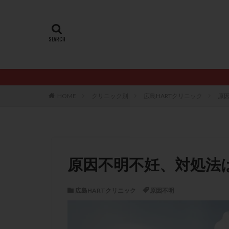
20代
22冬
AMH
ART
ERA
ERA検
LH
LUF
PCO
PCOS
PQQ
PRP療
HOME
クリニック別
広島HARTクリニック
原
アシストハッチン
イントラリピッド
おりもの
カ
カルシウムイオノ
原因不明不妊、対処法
クロミフェン
サプリメント
広島HARTクリニック
原因不明
ステップアップ
ダイエット