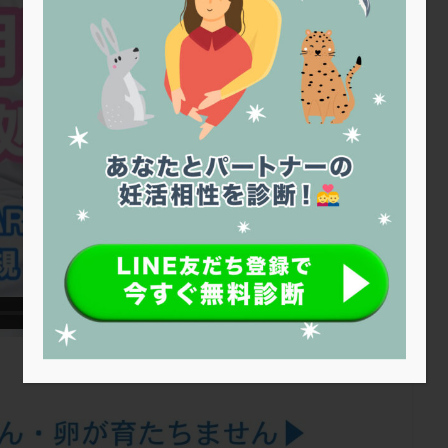
トリオ検査
トリソミー
ネフローゼ症候群
ビタミンC
ビタミ
ビブラマイシン
ピル
フーナーテスト
フェマーラ
フォ
ブライダルチェック
フラグメント
プラセンタ
プラノバール
プレコンセプション
プレドニン
プレマリン
プログラフ
プロ
プロバイオティクス
プロラクチン
ホルモン値
ホルモン投与
ホルモン補充法
ホルモン補充療法
マイクロポリープ
マルチ
メンタル
モザイク杯
モザイク胚
ラクトバチルス
ラクト
リュープリン
リュープロレリン注射
ルトラール
レコベル
バートソン
ロング法
一般不妊治療
下垂体不全
不妊
不
し方
不妊症
不妊鍼灸
不整脈
不正出血
不眠
不育
両卵管閉塞
中絶
中隔子宮
主治医変更
乏精子症
乳
二人目妊活
二段階胚移植
亜急性甲状腺炎
亜鉛
人工授精
低体重
低刺激
低年齢
低温期
体づくり
体外受精
重管理
体験談
保険診療
保険適用
偽嚢胞
偽閉経療法
低下症
先進医療
免疫異常
内膜スクラッチ
再発率
再開