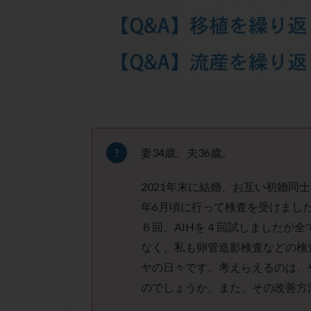
凍結卵子
凍
出産リスク
初診
刺激周
卵の質
卵の
卵巣の吊り上げ
卵巣機能低下
卵管留血症
双子
反復流
妻34歳、夫36歳。
培養
培養士
2021年末に結婚、お互い初婚同
多精子授精
年6月頃に行って検査を受けまし
妊娠率
妊娠
６回、AIHを４回試しましたが
子宮
子宮内
なく、私も卵管造影検査などの検
子宮内膜炎
ヤの日々です。考えらえるのは、
子宮外妊娠
のでしょうか。また、その改善方
射精障害
屈