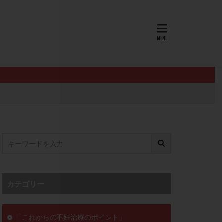
AID
ALICE
EndomeTRIO検査
L-カルニチン
OHSS
P4
PMS
PPOS法
査
ZyMot
ン抵抗性
オビドレル
イン
ロミッド
リ
クラッチ
カテゴリー
セックスレス
ョコレート嚢胞
「これからの不妊治療のポイント」