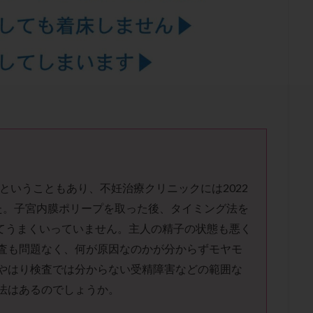
結卵移送
凍結精子
凍結胚
凍結胚盤胞
凍結胚移植
凍結
出産後
出血性黄体
分割胚
分割胚凍結
初期胚
初期胚凍
期
刺激方法
刺激法
前核期凍結
副作用
化学流産
輸送
卵子
卵子の老化
卵子の質
卵子凍結
卵子提供
卵巣刺激
卵巣嚢腫
卵巣多孔
卵巣年齢
卵巣機能
卵
卵巣過剰刺激症候群
卵管
卵管切除
卵管卵巣膿瘍
卵管水腫
卵管通水
卵管造影
卵管造影検査
卵管閉塞
卵胞
卵質
産
反復着床不全
受精
受精卵
受精卵凍結
受精率
基礎体温
基礎体温表
変形卵
変性卵
多嚢胞性卵巣症候
士ということもあり、不妊治療クリニックには2022
夫婦生活
奇形率
妊娠
妊娠リスク
妊娠初期
妊娠判定
た。子宮内膜ポリープを取った後、タイミング法を
継続
妊娠継続率
妊活
妊活クイズ
妊活デビュー
妊活再
全てうまくいっていません。主人の精子の状態も悪く
フローラ
子宮内細菌叢検査
子宮内膜
子宮内膜ポリープ
子宮
査も問題なく、何が原因なのかが分からずモヤモ
子宮内膜異型増殖症
子宮内膜症
子宮内膜症性嚢胞
子宮卵管造影検
やはり検査では分からない受精障害などの範囲な
子宮奇形
子宮後屈
子宮筋腫
子宮筋腫，妊活クイズ
子宮腺筋
法はあるのでしょうか。
折
帝王切開
帝王切開瘢痕症候群
後屈子宮
性交渉
性交