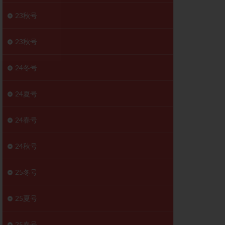
胚移植移植
23秋号
結
初期胚移植
医療保険
卵の数
23秋号
卵巣
巣機能不全
24冬号
卵管狭窄
原因不明
24夏号
受精障害
喫煙
24春号
群
多核受精
妊娠検査薬
24秋号
開
婦人科疾患
内膜受容能検査
25冬号
査
子宮収縮
25夏号
症
子宮鏡検査
障害
性感染症
25春号