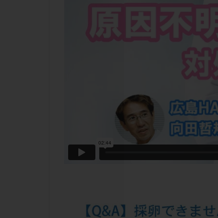
チラーヂン
ピックアップ障害
ブセレリン点鼻薬
ふりかけ法
プロテイン
ホルモン補充周期
ミトコンドリア
ラパロドリリング
レルミナ
ロ
不妊治療後の過ご
両側卵管切除術
二人目不妊
低グレード胚
体重増加
体
先天性甲状腺機能