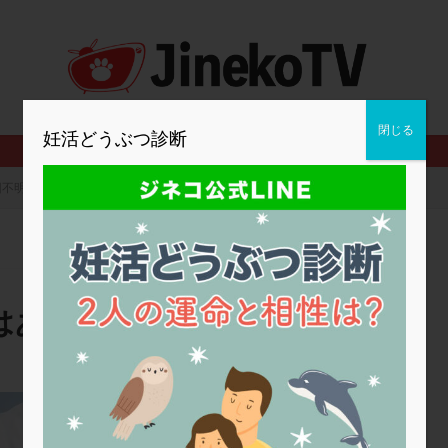
2人目妊活
2個戻し
2個移植
30代
3個移植
40代
BMI
CD138
DC胚
DFI
DHEA
E2
EMMA
査
ERPeak
FSH
FST
FTカテーテル
hCG
IMSI
MD-TESE
MRワクチン
MTHFR
NIPT
NK活性
NK細胞
閉じる
妊活どうぶつ診断
PCOS，妊活クイズ
PCPS
PFC-FD療法
PGT-A
PICSI
法
SEET法
SLE
TESE
Th検査
TORIO検査
TRIO検
因不明不妊、対処法はある？
グ
アスピリン
アンタゴニスト法
アンチエイジング
インスリ
ウトロゲスタン
エコー
エストラーナテープ
エストロゲン
ウフマン療法
カウンセリング
ガニレスト
カバサール
カフェ
ファ
カンジタ
クラミジア
クリニック選び
グレード
ク
はある？
ゴナールエフ
コロナウイルス
コロナワクチン
サウナ
サプ
シート法
シェーングレン症候群
ショート法
シリンジ法
ス
ステップダウン
ストレス
スプリット
セカンドオピニオン
広島HARTクリニック
タイミング法
タイムラプス
ダイレクト分割
タクロリムス
チ