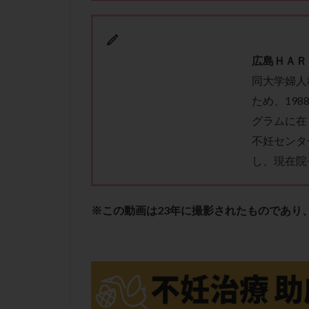
性行為
慢性
抗セントロメア抗
排卵予定日
広
島
Ｈ
Ａ
Ｒ
排卵検査薬
同大学婦人
採卵後の過ごし方
ため、19
早発卵巣不全
グラムに在 
染色体検査
不妊センタ
正常胚
正常
し、現在院
無排卵
無月
生理痛
産み
※この動画は23年に撮影されたものであり
男性不妊
病
着床前診断
移植周期
移
精子
精子の
精索静脈瘤