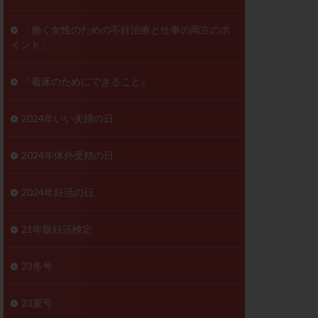
ンD
リスチム
「働く女性のための不妊治療と仕事の両立のポ
イント」
プラバノール
ゲステロン
『着床のためにできること』
ホルモン注射
ビタミン
2024年いい夫婦の日
フェリン
レトロゾール
2024年体外受精の日
妊検査
不妊治療
2024年妊活の日
症
不育症検査
がん
乳酸菌
21年版妊活検定
低AMH
体質改善
23冬号
凍結卵
23夏号