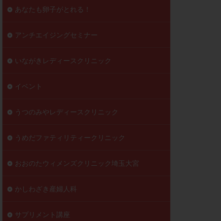
到達率
あなたも卵子がとれる！
自己注射
好胚盤胞
葉酸
アンチエイジングセミナー
透明帯除去培養
いながきレディースクリニック
伝子異常
顕微
顕微授精
イベント
ラクチン血症
胞
うつのみやレディースクリニック
うめだファティリティークリニック
おおのたウィメンズクリニック埼玉大宮
かしわざき産婦人科
サプリメント講座