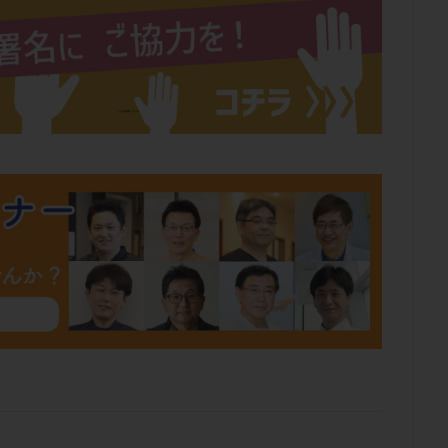
肥満
胎嚢
胎盤ポリープ
胚
胚培養
胚盤胞
胚盤胞
胚移植
腹腔鏡手術
腹腔鏡検査
膣内射精障害
膿精液症
然妊娠
自然排卵周期
自然移植周期
自費診療
良好胚
良
流改善
視床下部
貧血
貯卵
費用
転座
転院
数
通院頻度
連続採卵
運動
過分割胚
過食嘔吐
遺
残胎盤
里親
閉塞性無精子症
閉経
陰性
陽性反応
食生活
養子縁組
骨盤腹膜炎
高AMH
高FSH
高プロ
齢
高温期
高齢
高齢出産
黄体ホルモン
黄体化未破裂卵
黄体機能不全
黄体補充
検索