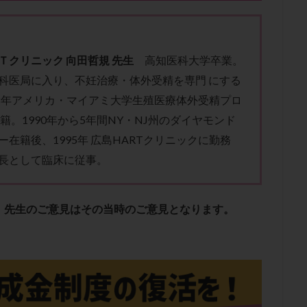
子宮内膜炎
成熟卵
抗TPO抗体
抗うつ剤
抗カルジオリピン抗
体
抗リン脂質抗体
抗核抗体
抗生剤
抗精子抗体
抗酸化
排卵出血
排卵刺激
排卵周期
排卵周期法
排卵日
排卵日
Ｔ
ク
リ
ニ
ッ
ク
向田哲
規
先生
高知医科大学卒業。
排卵痛
排卵誘発
排卵誘発剤
排卵誘発法
排卵障害
採卵
科医局に入り、不妊治療・体外受精を専門 にする
採卵数
採精
断乳
新鮮卵子
新鮮精子
新鮮胚移植
88年アメリカ・マイアミ大学生殖医療体外受精プロ
更年期
月経不順
月経周期
月経困難
月経痛
未成熟卵
籍。1990年から5年間NY・NJ州のダイヤモンド
染色体異常
栄養素
桑実胚移植
検査
橋本病
機能性不妊
ー在籍後、1995年 広島HARTクリニックに勤務
胚率
死産
治療のやめ時
治療計画
流産
流産対策
長として臨床に従事。
経
無痛分娩
無精子症
無頭蓋症
生活習慣
生理
生
分け 妊活クイズ
甲状腺
甲状腺ホルモン
甲状腺機能不全
男
、先生のご意見はその当時のご意見となります。
院選び
痛み
瘢痕症候群
着床
着床の検査
着床の窓
着床率
着床痛
着床障害
睡眠薬
禁欲
移植
移植の
植後
移植後の過ごし方
移植時期
稽留流産
空胞
筋膜下
質
精子凍結
精子提供
精子減少症
精子無力症
精液検査
糖質
経血量
経過措置
絨毛染色体検査
絨毛組織
絨毛膜