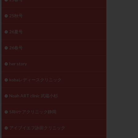
体
成分
排卵
25秋号
検査薬
26夏号
早期卵巣不全
26春号
未熟卵
正常形態率
her story
温活
漢方
理不順
生理周期
kobaレディースクリニック
性ホルモン
着床不全
Noah ART clinic 武蔵小杉
タイミング
SRHケアクリニック静岡
筋腫
粘膜下筋腫
精神安定剤
アイブイエフ詠田クリニック
下血腫