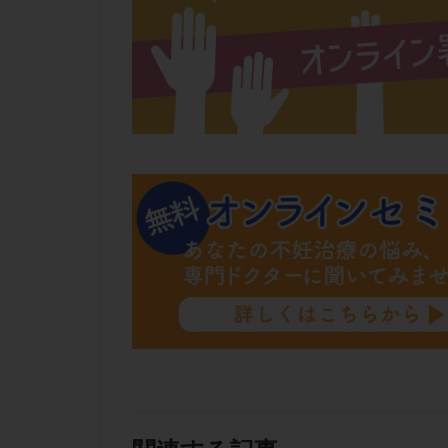
肝機能障害
胚盤胞移植
自然周期
自
融解方法
血
通院
通院回
遺残卵胞
遺
風疹
食事
高刺激
高年
黄体未破裂化卵胞