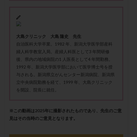
メンタル
モザイク杯
モザイク胚
ラクトバチルス
ラクトフェリン
ラパロドリリング
リュープリン
リュープロレリン注射
ルトラール
レコベル
レトロゾール
レルミナ
大島クリニック 大島 隆史 先生
ロバートソン
ロング法
一般不妊治療
自治医科大学卒業。1982 年、新潟大学医学部産科
下垂体不全
不妊
不妊検査
不妊治療
婦人科学教室入局。産婦人科医として3 年間研修
不妊治療後の過ごし方
不妊症
不妊鍼灸
後、県内の地域病院の1 人医長として4 年間勤務。
1992 年、新潟大学医学部において医学博士号を授
不整脈
不正出血
不眠
不育症
与される。新潟県立がんセンター新潟病院、新潟県
不育症検査
両側卵管切除術
両卵管閉塞
中絶
立中央病院勤務を経て、1999 年、大島クリニック
中隔子宮
主治医変更
乏精子症
乳がん
を開設、院長に就任。
乳酸菌
二人目不妊
二人目妊活
二段階胚移植
亜急性甲状腺炎
亜鉛
人工授精
低AMH
※この動画は2025年に撮影されたものであり、先生のご意
低グレード胚
低体重
低刺激
低年齢
見はその当時のご意見となります。
低温期
体づくり
体外受精
体質改善
体重増加
体重管理
体験談
保険診療