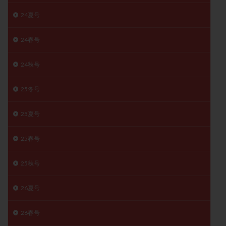
精子
精子の質
精子凍結
精子提供
24夏号
精子減少症
精子無力症
精液検査
精神安定剤
24春号
精索静脈瘤
糖質
経血量
経過措置
絨毛染色体検査
絨毛組織
絨毛膜下血腫
24秋号
肝機能障害
肥満
胎嚢
胎盤ポリープ
胚
胚培養
胚盤胞
胚盤胞到達率
胚盤胞移植
25冬号
胚移植
腹腔鏡手術
腹腔鏡検査
膣内射精障害
25夏号
膿精液症
自己注射
自然周期
自然妊娠
自然排卵周期
自然移植周期
自費診療
良好胚
25春号
良好胚盤胞
葉酸
融解方法
血流改善
視床下部
貧血
貯卵
費用
転座
25秋号
転院
透明帯除去培養
通院
通院回数
26夏号
通院頻度
連続採卵
運動
過分割胚
過食嘔吐
遺伝子異常
遺残卵胞
遺残胎盤
26春号
里親
閉塞性無精子症
閉経
陰性