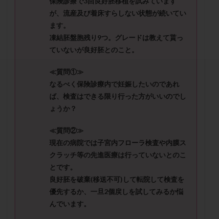
保険診療で3回良好胚移植を試みています
セカンドオピニオン
セックスレス
ダイエット
が、流産及び着床すらしない状態が続いてい
タイミング法
タイムラプス
ダイレクト分割
ます。
タクロリムス
チョコレート嚢胞
チラーヂン
凍結胚盤胞残り9つ。グレードは教えて貰っ
トリオ検査
トリソミー
ネフローゼ症候群
ていないが良好胚とのこと。
ビタミンC
ビタミンD
ピックアップ障害
≪質問①≫
ビブラマイシン
ピル
フーナーテスト
なるべく保険診療内で妊娠したいのであれ
フェマーラ
フォリスチム
ブセレリン点鼻薬
ば、検査はできる限り行った方がいいのでし
ブライダルチェック
フラグメント
プラセンタ
ょうか？
プラノバール
プラバノール
ふりかけ法
≪質問②≫
プレコンセプション
プレドニン
プレマリン
現在の病院では子宮内フローラ検査や内膜ス
プログラフ
プロゲステロン
プロテイン
クラッチ等の先進医療は行っていないとのこ
プロバイオティクス
プロラクチン
ホルモン値
とです。
良好胚を破棄(移送不可)して転院して検査を
ホルモン投与
ホルモン注射
ホルモン補充周期
優先するか、一旦2個戻しを試してみるか悩
ホルモン補充法
ホルモン補充療法
んでいます。
マイクロポリープ
マルチビタミン
ミトコンドリア