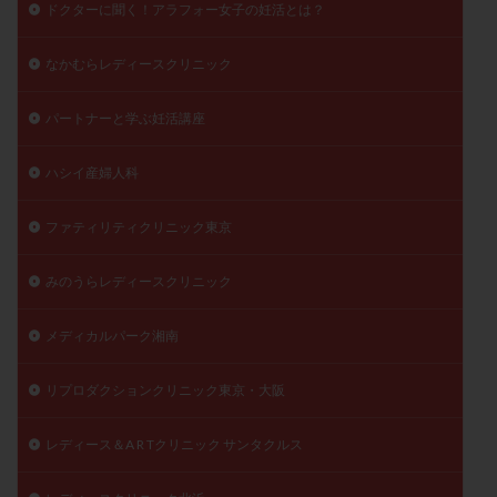
ドクターに聞く！アラフォー女子の妊活とは？
なかむらレディースクリニック
パートナーと学ぶ妊活講座
ハシイ産婦人科
ファティリティクリニック東京
みのうらレディースクリニック
メディカルパーク湘南
リプロダクションクリニック東京・大阪
レディース＆A R Tクリニック サンタクルス