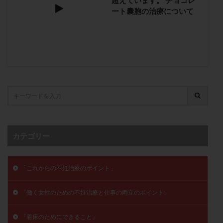
超えています。 チョコレ
子宮奇形
子宮後屈
子宮筋腫
ート囊胞の治療について
子宮筋腫，妊活クイズ
子宮腺筋症
子宮鏡検査
射精障害
屈折
帝王切開
帝王切開瘢痕症候群
後屈子宮
性交渉
性交障害
性感染症
性行為
慢性子宮内膜炎
成熟卵
抗TPO抗体
抗うつ剤
抗カルジオリピン抗体
抗セントロメア抗体
抗リン脂質抗体
抗核抗体
抗生剤
抗精子抗体
抗酸化成分
排卵
排卵予定日
排卵出血
排卵刺激
排卵周期
カテゴリー
排卵周期法
排卵日
排卵日検査薬
排卵検査薬
排卵痛
排卵誘発
排卵誘発剤
排卵誘発法
「これからの不妊治療のポイント」
排卵障害
採卵
採卵後の過ごし方
採卵数
採精
断乳
新鮮卵子
新鮮精子
「働く女性のための不妊治療と仕事の両立のポイント」
新鮮胚移植
早期卵巣不全
早発卵巣不全
『着床のためにできること』
更年期
月経不順
月経周期
月経困難