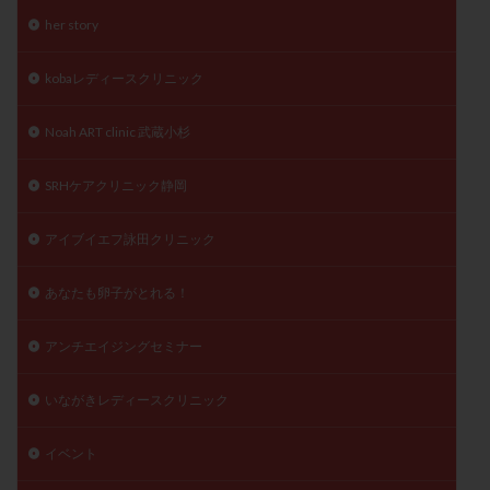
her story
陽性反応
顕微
顕微授精
風疹
食事
食生活
養子縁組
骨盤腹膜炎
高AMH
kobaレディースクリニック
高FSH
高プロラクチン血症
高刺激
高年齢
高温期
高齢
高齢出産
黄体ホルモン
Noah ART clinic 武蔵小杉
黄体化未破裂卵胞
黄体未破裂化卵胞
黄体機能不全
SRHケアクリニック静岡
黄体補充
アイブイエフ詠田クリニック
検索
あなたも卵子がとれる！
アンチエイジングセミナー
いながきレディースクリニック
イベント