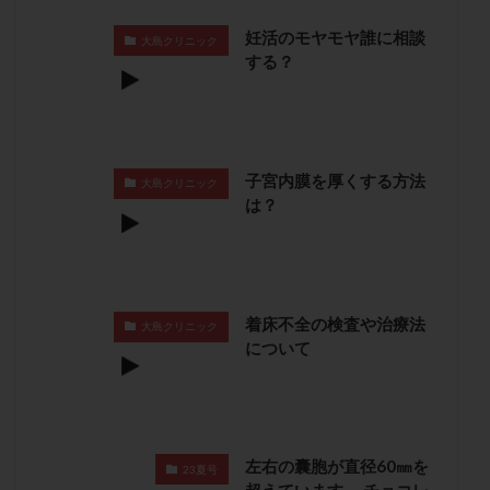
卵管留血症
卵管通水
卵管造影
卵管造影検査
妊活のモヤモヤ誰に相談
大島クリニック
卵管閉塞
卵胞
卵質
原因不明
双子
する？
反復流産
反復着床不全
受精
受精卵
受精卵凍結
受精率
受精障害
喫煙
培養
培養士
基礎体温
基礎体温表
変形卵
子宮内膜を厚くする方法
変性卵
多嚢胞性卵巣症候群
多核受精
大島クリニック
は？
多精子授精
夫婦生活
奇形率
妊娠
妊娠リスク
妊娠初期
妊娠判定
妊娠検査薬
妊娠率
妊娠継続
妊娠継続率
妊活
妊活クイズ
妊活デビュー
妊活再開
着床不全の検査や治療法
大島クリニック
について
婦人科疾患
子宮
子宮内フローラ
子宮内細菌叢検査
子宮内膜
子宮内膜ポリープ
子宮内膜受容能検査
子宮内膜炎
子宮内膜異型増殖症
子宮内膜症
子宮内膜症性嚢胞
左右の囊胞が直径60㎜を
23夏号
子宮卵管造影検査
子宮収縮
子宮外妊娠