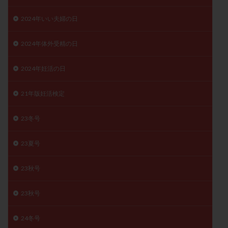
月経痛
未成熟卵
未熟卵
染色体検査
2024年いい夫婦の日
染色体異常
栄養素
桑実胚移植
検査
橋本病
機能性不妊
正常形態率
正常胚
2024年体外受精の日
正常胚率
死産
治療のやめ時
治療計画
2024年妊活の日
流産
流産対策
温活
漢方
無排卵
無月経
無痛分娩
無精子症
無頭蓋症
21年版妊活検定
生活習慣
生理
生理不順
生理周期
生理痛
産み分け 妊活クイズ
甲状腺
23冬号
甲状腺ホルモン
甲状腺機能不全
男性ホルモン
23夏号
男性不妊
病院選び
痛み
瘢痕症候群
着床
着床の検査
着床の窓
着床不全
23秋号
着床前診断
着床率
着床痛
着床障害
23秋号
睡眠薬
禁欲
移植
移植のタイミング
移植周期
移植後
移植後の過ごし方
移植時期
24冬号
稽留流産
空胞
筋膜下筋腫
粘膜下筋腫