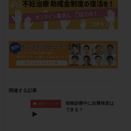
保険適用
偽嚢胞
偽閉経療法
先天性甲状腺機能低下症
先進医療
免疫異常
内膜スクラッチ
再発率
再開
凍結卵
凍結卵子
凍結卵移送
凍結精子
凍結胚
凍結胚盤胞
凍結胚移植
凍結胚移植移植
出産リスク
出産後
出血性黄体
分割胚
分割胚凍結
初期胚
初期胚凍結
初期胚移植
初診
刺激周期
刺激方法
刺激法
前核期凍結
副作用
化学流産
医療保険
卵の数
卵の質
卵の輸送
卵子
関連する記事
卵子の老化
卵子の質
卵子凍結
卵子提供
卵巣
卵巣の吊り上げ
卵巣刺激
卵巣嚢腫
保険診療中に自費検査は
大島クリニック
できる？
卵巣多孔
卵巣年齢
卵巣機能
卵巣機能不全
卵巣機能低下
卵巣過剰刺激症候群
卵管
卵管切除
卵管卵巣膿瘍
卵管水腫
卵管狭窄