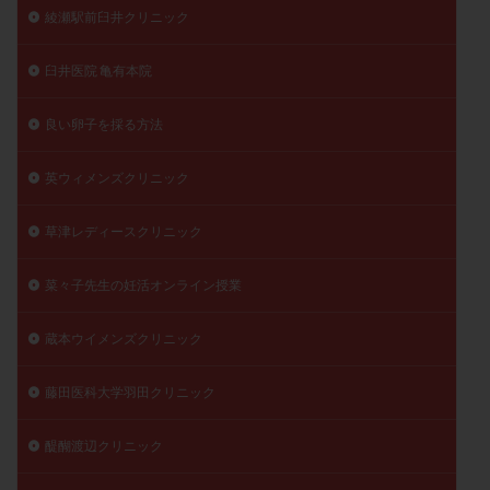
綾瀬駅前臼井クリニック
臼井医院 亀有本院
良い卵子を採る方法
英ウィメンズクリニック
草津レディースクリニック
菜々子先生の妊活オンライン授業
蔵本ウイメンズクリニック
藤田医科大学羽田クリニック
醍醐渡辺クリニック