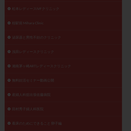
松本レディースIVFクリニック
桂駅前 Mihara Clinic
泌尿器と男性不妊のクリニック
浅田レディースクリニック
湘南茅ヶ崎ARTレディースクリニック
無料妊活セミナー動画公開
産婦人科舘出張佐藤病院
田村秀子婦人科医院
着床のためにできること 卵子編