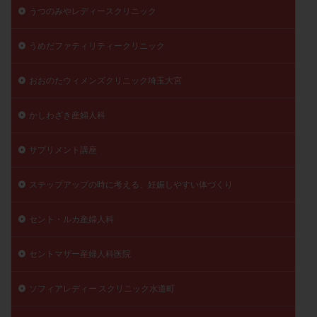
うつのみやレディースクリニック
うめだファティリティークリニック
おおのたウィメンズクリニック埼玉大宮
かしわざき産婦人科
サプリメント講座
ステップアップの時に考える、妊娠しやすい体づくり
セント・ルカ産婦人科
セントマザー産婦人科医院
ソフィアレディー スクリニック水道町