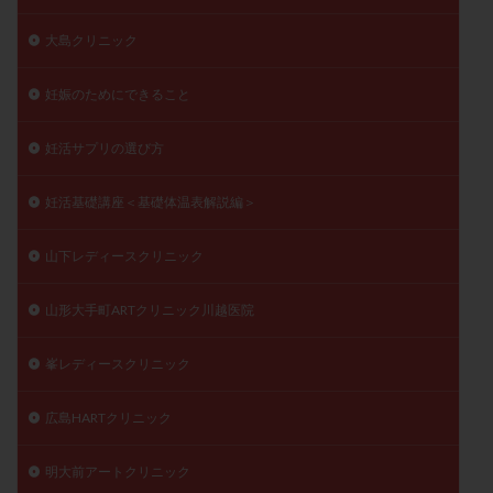
大島クリニック
妊娠のためにできること
妊活サプリの選び方
妊活基礎講座＜基礎体温表解説編＞
山下レディースクリニック
山形大手町ARTクリニック川越医院
峯レディースクリニック
広島HARTクリニック
明大前アートクリニック