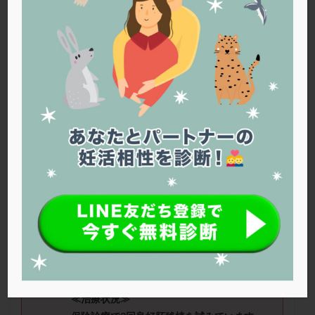
PQQ
PRP療法
SEET法
SLE
TESE
Th検査
TORIO検査
TRIO検査
ZyMot
アシストハッチング
アスピリン
アンタゴニスト法
アンチエイジング
インスリン抵抗性
イントラリピッド
ウトロゲスタン
エコー
エストラーナテープ
エストロゲン
オビドレル
おりもの
カウフマン療法
カウンセリング
ガニレスト
カバサール
カフェイン
カルシウムイオノファ
カンジタ
クラミジア
クリニック選び
グレード
クロミッド
りぼんさん（33
歳）
■治療ステージ：
体外受精 ■妊活歴：2年〜3年 ■AMH：
クロミフェン
ゴナールエフ
コロナウイルス
1.5 ■精液所見：精子濃度、運動率、正常形
コロナワクチン
サウナ
サプリ
サプリメント
態率、精液量ともにWHO基準正常値以上。
シート法
シェーングレン症候群
ショート法
高速直進精子のみ22%前後。
シリンジ法
スクラッチ
ステップアップ
≪治療状況≫
ステップダウン
ストレス
スプリット