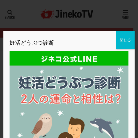
カテゴリー
タグ
閉じる
妊活どうぶつ診断
HOME
クリニック別
大島クリニック
オススメする先進医療は
20代
22冬
2人目妊活
2個戻し
2個移植
30代
3個移植
40代
AID
ALICE
AMH
ART
BMI
CD138
DC胚
DFI
オススメする先進医療はコレ！
DHEA
E2
EMMA
EndomeTRIO検査
大島クリニック
体外受精
,
先進医療
,
良好胚
ERA
ERA検査
ERPeak
FSH
FST
FTカテーテル
hCG
IMSI
L-カルニチン
大島クリニック
LH
LUF
MD-TESE
MRワクチン
MTHFR
NIPT
NK活性
NK細胞
OHSS
P4
PCO
PCOS
PCOS，妊活クイズ
PCPS
PFC-FD療法
PGT-A
PICSI
PMS
PPOS法