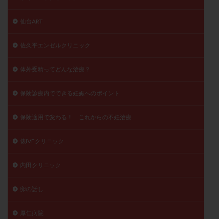
仙台ART
佐久平エンゼルクリニック
体外受精ってどんな治療？
保険診療内でできる妊娠へのポイント
保険適用で変わる！ これからの不妊治療
俵IVFクリニック
内田クリニック
卵の話し
厚仁病院