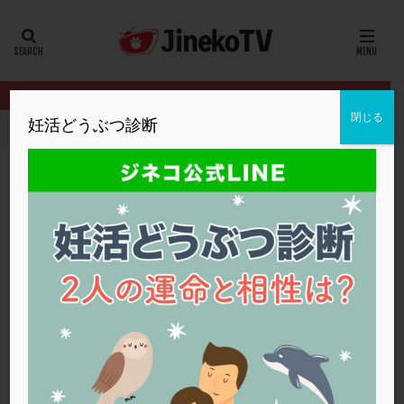
カテゴリー
タグ
閉じる
妊活どうぶつ診断
HOME
クリニック別
内田クリニック
40代のクリニック選び
20代
22冬
2人目妊活
2個戻し
2個移植
30代
3個移植
40代
AID
ALICE
AMH
ART
BMI
CD138
DC胚
DFI
40代のクリニック選びについて
DHEA
E2
EMMA
EndomeTRIO検査
内田クリニック
ERA
ERA検査
ERPeak
FSH
FST
クリニック選び
,
タイミング法
,
病院選び
,
高年齢
,
高齢
FTカテーテル
hCG
IMSI
L-カルニチン
内田クリニック
LH
LUF
MD-TESE
MRワクチン
MTHFR
NIPT
NK活性
NK細胞
OHSS
P4
PCO
PCOS
PCOS，妊活クイズ
PCPS
PFC-FD療法
PGT-A
PICSI
PMS
PPOS法