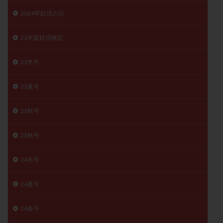
月経痛
未成熟卵
未熟卵
染色体検査
2024年妊活の日
染色体異常
栄養素
桑実胚移植
検査
21年版妊活検定
橋本病
機能性不妊
正常形態率
正常胚
正常胚率
死産
治療のやめ時
治療計画
23冬号
流産
流産対策
温活
漢方
無排卵
無月経
無痛分娩
無精子症
無頭蓋症
23夏号
生活習慣
生理
生理不順
生理周期
23秋号
生理痛
産み分け 妊活クイズ
甲状腺
甲状腺ホルモン
甲状腺機能不全
男性ホルモン
23秋号
男性不妊
病院選び
痛み
瘢痕症候群
着床
着床の検査
着床の窓
着床不全
24冬号
着床前診断
着床率
着床痛
着床障害
24夏号
睡眠薬
禁欲
移植
移植のタイミング
移植周期
移植後
移植後の過ごし方
移植時期
24春号
稽留流産
空胞
筋膜下筋腫
粘膜下筋腫