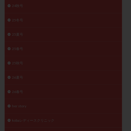
24秋号
精子
精子の質
精子凍結
精子提供
精子減少症
精子無力症
精液検査
精神安定剤
25冬号
精索静脈瘤
糖質
経血量
経過措置
絨毛染色体検査
絨毛組織
絨毛膜下血腫
25夏号
肝機能障害
肥満
胎嚢
胎盤ポリープ
胚
25春号
胚培養
胚盤胞
胚盤胞到達率
胚盤胞移植
胚移植
腹腔鏡手術
腹腔鏡検査
膣内射精障害
25秋号
膿精液症
自己注射
自然周期
自然妊娠
自然排卵周期
自然移植周期
自費診療
良好胚
26夏号
良好胚盤胞
葉酸
融解方法
血流改善
26春号
視床下部
貧血
貯卵
費用
転座
転院
透明帯除去培養
通院
通院回数
her story
通院頻度
連続採卵
運動
過分割胚
kobaレディースクリニック
過食嘔吐
遺伝子異常
遺残卵胞
遺残胎盤
里親
閉塞性無精子症
閉経
陰性