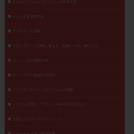
おおのたウィメンズクリニック埼玉大宮
かしわざき産婦人科
サプリメント講座
ステップアップの時に考える、妊娠しやすい体づくり
セント・ルカ産婦人科
セントマザー産婦人科医院
ソフィアレディー スクリニック水道町
ドクターに聞く！アラフォー女子の妊活とは？
なかむらレディースクリニック
パートナーと学ぶ妊活講座