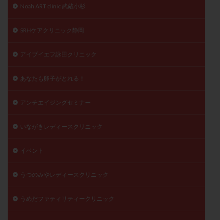
Noah ART clinic 武蔵小杉
陽性反応
顕微
顕微授精
風疹
食事
食生活
養子縁組
骨盤腹膜炎
高AMH
SRHケアクリニック静岡
高FSH
高プロラクチン血症
高刺激
高年齢
アイブイエフ詠田クリニック
高温期
高齢
高齢出産
黄体ホルモン
黄体化未破裂卵胞
黄体未破裂化卵胞
黄体機能不全
あなたも卵子がとれる！
黄体補充
アンチエイジングセミナー
検索
いながきレディースクリニック
イベント
うつのみやレディースクリニック
うめだファティリティークリニック