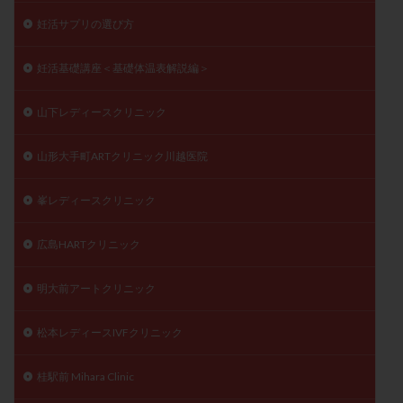
妊活サプリの選び方
妊活基礎講座＜基礎体温表解説編＞
山下レディースクリニック
山形大手町ARTクリニック川越医院
峯レディースクリニック
広島HARTクリニック
明大前アートクリニック
松本レディースIVFクリニック
桂駅前 Mihara Clinic