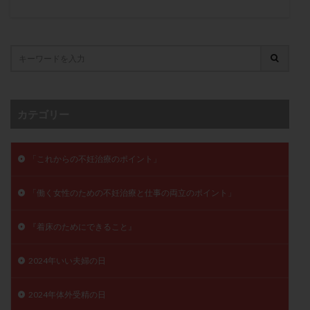
子宮奇形
子宮後屈
子宮筋腫
子宮筋腫，妊活クイズ
子宮腺筋症
子宮鏡検査
射精障害
屈折
帝王切開
帝王切開瘢痕症候群
後屈子宮
性交渉
性交障害
性感染症
性行為
慢性子宮内膜炎
成熟卵
抗TPO抗体
カテゴリー
抗うつ剤
抗カルジオリピン抗体
抗セントロメア抗体
抗リン脂質抗体
抗核抗体
抗生剤
抗精子抗体
抗酸化成分
排卵
「これからの不妊治療のポイント」
排卵予定日
排卵出血
排卵刺激
排卵周期
「働く女性のための不妊治療と仕事の両立のポイント」
排卵周期法
排卵日
排卵日検査薬
排卵検査薬
排卵痛
排卵誘発
排卵誘発剤
排卵誘発法
『着床のためにできること』
排卵障害
採卵
採卵後の過ごし方
採卵数
2024年いい夫婦の日
採精
断乳
新鮮卵子
新鮮精子
新鮮胚移植
早期卵巣不全
早発卵巣不全
2024年体外受精の日
更年期
月経不順
月経周期
月経困難