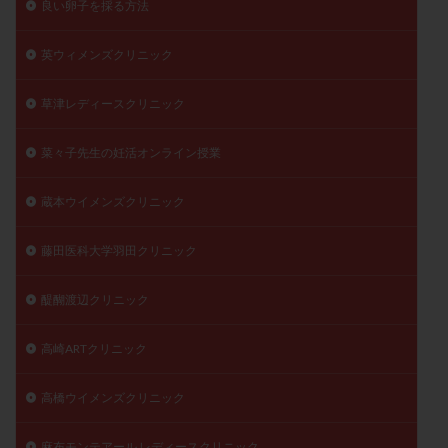
良い卵子を採る方法
英ウィメンズクリニック
草津レディースクリニック
菜々子先生の妊活オンライン授業
蔵本ウイメンズクリニック
藤田医科大学羽田クリニック
醍醐渡辺クリニック
高崎ARTクリニック
高橋ウイメンズクリニック
麻布モンテアール レディースクリニック