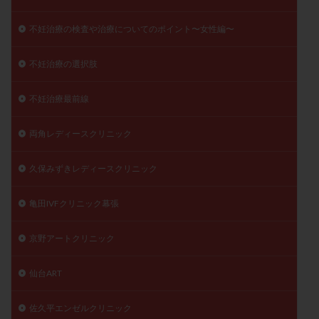
不妊治療の検査や治療についてのポイント〜女性編〜
不妊治療の選択肢
不妊治療最前線
両角レディースクリニック
久保みずきレディースクリニック
亀田IVFクリニック幕張
京野アートクリニック
仙台ART
佐久平エンゼルクリニック