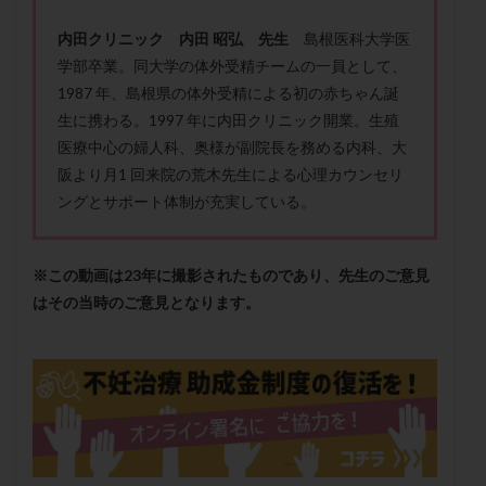
メンタル
モザイク杯
モザイク胚
内田クリニック 内田 昭弘 先生
島根医科大学医
ラクトバチルス
ラクトフェリン
ラパロドリリング
学部卒業。同大学の体外受精チームの一員として、
リュープリン
リュープロレリン注射
ルトラール
1987 年、島根県の体外受精による初の赤ちゃん誕
レコベル
レトロゾール
レルミナ
生に携わる。1997 年に内田クリニック開業。生殖
ロバートソン
ロング法
一般不妊治療
医療中心の婦人科、奥様が副院長を務める内科、大
阪より月1 回来院の荒木先生による心理カウンセリ
下垂体不全
不妊
不妊検査
不妊治療
ングとサポート体制が充実している。
不妊治療後の過ごし方
不妊症
不妊鍼灸
不整脈
不正出血
不眠
不育症
不育症検査
両側卵管切除術
両卵管閉塞
中絶
※この動画は23年に撮影されたものであり、先生のご意見
はその当時のご意見となります。
中隔子宮
主治医変更
乏精子症
乳がん
乳酸菌
二人目不妊
二人目妊活
二段階胚移植
亜急性甲状腺炎
亜鉛
人工授精
低AMH
低グレード胚
低体重
低刺激
低年齢
低温期
体づくり
体外受精
体質改善
体重増加
体重管理
体験談
保険診療