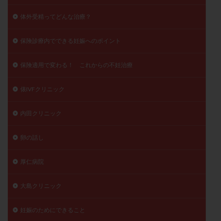
体外受精ってどんな治療？
保険診療内でできる妊娠へのポイント
保険適用で変わる！ これからの不妊治療
俵IVFクリニック
内田クリニック
卵の話し
厚仁病院
大島クリニック
妊娠のためにできること