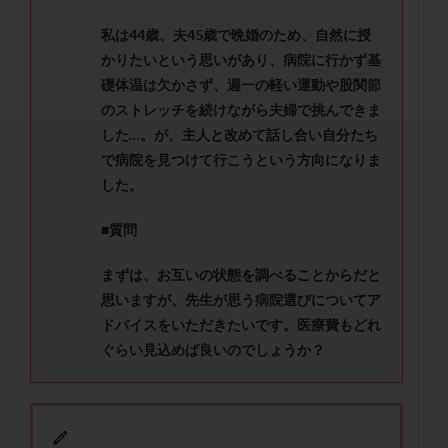
セカンドオピニオン
セックスレス
ダイエット
私は
44
歳、夫
45
歳で晩婚のため、自然に授
タイミング法
タイムラプス
ダイレクト分割
かりたいという思いがあり、病院に行かず基
タクロリムス
チョコレート嚢胞
チラーヂン
礎体温は
欠かさず、週一の軽い運動や股関節
トリオ検査
トリソミー
ネフローゼ症候群
のストレッチを続けながら夫婦で挑んできま
ビタミンC
ビタミンD
ピックアップ障害
した
…
。
が、主人と改めて話し合い自分たち
で病院を見つけて行こうという方向になりま
ビブラマイシン
ピル
フーナーテスト
した。
フェマーラ
フォリスチム
ブセレリン点鼻薬
ブライダルチェック
フラグメント
プラセンタ
■質問
プラノバール
プラバノール
ふりかけ法
まずは、お互いの状態を調べることからだと
プレコンセプション
プレドニン
プレマリン
思いますが、先生が思う病院選びについてア
プログラフ
プロゲステロン
プロテイン
ドバイスを
いただきたいです。医療費もどれ
プロバイオティクス
プロラクチン
ホルモン値
ぐらい見込めば良いのでしょうか？
ホルモン投与
ホルモン注射
ホルモン補充周期
ホルモン補充法
ホルモン補充療法
マイクロポリープ
マルチビタミン
ミトコンドリア