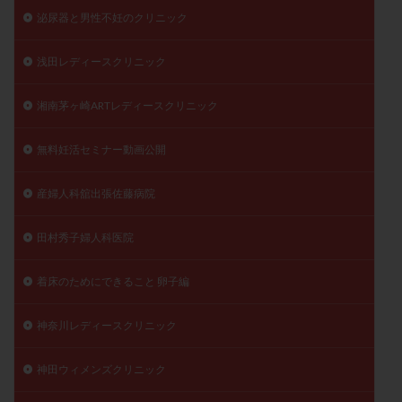
泌尿器と男性不妊のクリニック
浅田レディースクリニック
湘南茅ヶ崎ARTレディースクリニック
無料妊活セミナー動画公開
産婦人科舘出張佐藤病院
田村秀子婦人科医院
着床のためにできること 卵子編
神奈川レディースクリニック
神田ウィメンズクリニック