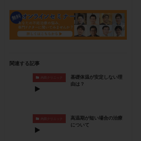
保険適用
偽嚢胞
偽閉経療法
先天性甲状腺機能低下症
先進医療
免疫異常
内膜スクラッチ
再発率
再開
凍結卵
凍結卵子
凍結卵移送
凍結精子
凍結胚
凍結胚盤胞
凍結胚移植
凍結胚移植移植
出産リスク
出産後
出血性黄体
分割胚
分割胚凍結
初期胚
初期胚凍結
初期胚移植
関連する記事
初診
刺激周期
刺激方法
刺激法
基礎体温が安定しない理
内田クリニック
前核期凍結
副作用
化学流産
医療保険
由は？
卵の数
卵の質
卵の輸送
卵子
卵子の老化
卵子の質
卵子凍結
卵子提供
卵巣
卵巣の吊り上げ
卵巣刺激
卵巣嚢腫
高温期が短い場合の治療
卵巣多孔
卵巣年齢
卵巣機能
卵巣機能不全
内田クリニック
について
卵巣機能低下
卵巣過剰刺激症候群
卵管
卵管切除
卵管卵巣膿瘍
卵管水腫
卵管狭窄