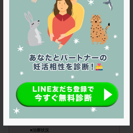
PQQ
PRP療法
SEET法
SLE
TESE
Th検査
TORIO検査
TRIO検査
ZyMot
アシストハッチング
アスピリン
アンタゴニスト法
アンチエイジング
インスリン抵抗性
イントラリピッド
ウトロゲスタン
エコー
エストラーナテープ
エストロゲン
オビドレル
おりもの
カウフマン療法
カウンセリング
ガニレスト
カバサール
カフェイン
カルシウムイオノファ
カンジタ
クラミジア
クリニック選び
グレード
クロミッド
■ニックネーム：チァイコさん（
44
クロミフェン
ゴナールエフ
コロナウイルス
歳） ■治療ステージ：病院に通わず
コロナワクチン
サウナ
サプリ
サプリメント
自分たちで妊活中
シート法
シェーングレン症候群
ショート法
■妊活期間：
1〜2
年
シリンジ法
スクラッチ
ステップアップ
ステップダウン
ストレス
スプリット
■
治療状況