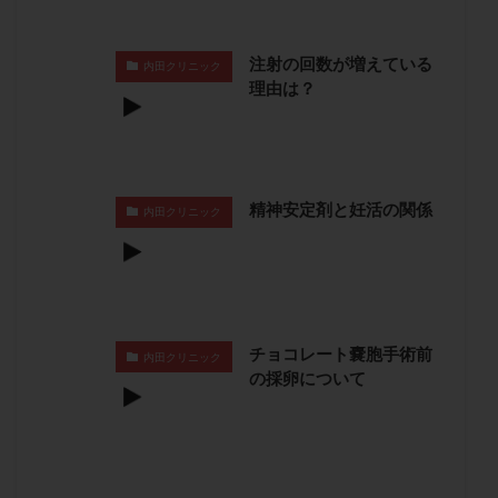
卵管留血症
卵管通水
卵管造影
卵管造影検査
卵管閉塞
卵胞
卵質
原因不明
双子
注射の回数が増えている
内田クリニック
反復流産
反復着床不全
受精
受精卵
理由は？
受精卵凍結
受精率
受精障害
喫煙
培養
培養士
基礎体温
基礎体温表
変形卵
変性卵
多嚢胞性卵巣症候群
多核受精
精神安定剤と妊活の関係
内田クリニック
多精子授精
夫婦生活
奇形率
妊娠
妊娠リスク
妊娠初期
妊娠判定
妊娠検査薬
妊娠率
妊娠継続
妊娠継続率
妊活
妊活クイズ
妊活デビュー
妊活再開
婦人科疾患
子宮
子宮内フローラ
チョコレート嚢胞手術前
内田クリニック
の採卵について
子宮内細菌叢検査
子宮内膜
子宮内膜ポリープ
子宮内膜受容能検査
子宮内膜炎
子宮内膜異型増殖症
子宮内膜症
子宮内膜症性嚢胞
子宮卵管造影検査
子宮収縮
子宮外妊娠