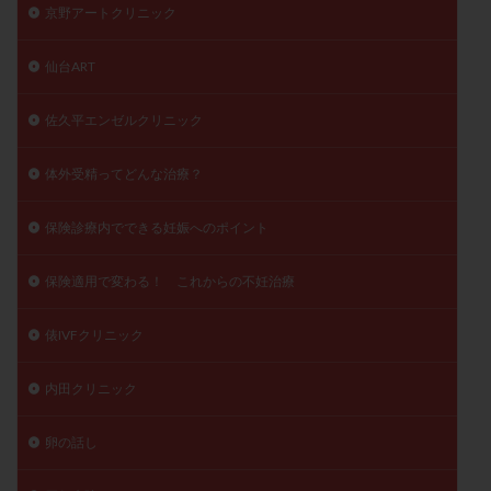
京野アートクリニック
仙台ART
佐久平エンゼルクリニック
体外受精ってどんな治療？
保険診療内でできる妊娠へのポイント
保険適用で変わる！ これからの不妊治療
俵IVFクリニック
内田クリニック
卵の話し