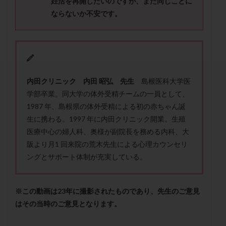
妊活を再開したいのですが、また同じことに
セカンドオピニオン
セックスレス
ダイエット
ならないか不安です。
タイミング法
タイムラプス
ダイレクト分割
タクロリムス
チョコレート嚢胞
チラーヂン
トリオ検査
トリソミー
ネフローゼ症候群
ビタミンC
ビタミンD
ピックアップ障害
内田クリニック 内田 昭弘 先生
島根医科大学医
ビブラマイシン
ピル
フーナーテスト
学部卒業。同大学の体外受精チームの一員として、
フェマーラ
フォリスチム
ブセレリン点鼻薬
1987 年、島根県の体外受精による初の赤ちゃん誕
ブライダルチェック
フラグメント
プラセンタ
生に携わる。1997 年に内田クリニック開業。生殖
プラノバール
プラバノール
ふりかけ法
医療中心の婦人科、奥様が副院長を務める内科、大
プレコンセプション
プレドニン
プレマリン
阪より月1 回来院の荒木先生による心理カウンセリ
ングとサポート体制が充実している。
プログラフ
プロゲステロン
プロテイン
プロバイオティクス
プロラクチン
ホルモン値
ホルモン投与
ホルモン注射
ホルモン補充周期
※この動画は23年に撮影されたものであり、先生のご意見
ホルモン補充法
ホルモン補充療法
はその当時のご意見となります。
マイクロポリープ
マルチビタミン
ミトコンドリア