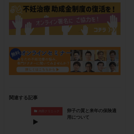
メンタル
モザイク杯
モザイク胚
ラクトバチルス
ラクトフェリン
ラパロドリリング
リュープリン
リュープロレリン注射
ルトラール
レコベル
レトロゾール
レルミナ
ロバートソン
ロング法
一般不妊治療
下垂体不全
不妊
不妊検査
不妊治療
不妊治療後の過ごし方
不妊症
不妊鍼灸
不整脈
不正出血
不眠
不育症
不育症検査
両側卵管切除術
両卵管閉塞
中絶
中隔子宮
主治医変更
乏精子症
乳がん
乳酸菌
二人目不妊
二人目妊活
二段階胚移植
関連する記事
亜急性甲状腺炎
亜鉛
人工授精
低AMH
卵子の質と来年の保険適
低グレード胚
低体重
低刺激
低年齢
内田クリニック
用について
低温期
体づくり
体外受精
体質改善
体重増加
体重管理
体験談
保険診療