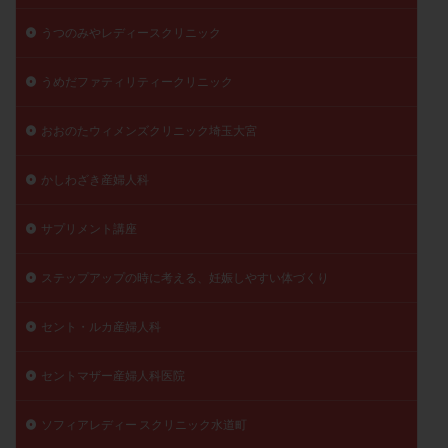
陽性反応
顕微
顕微授精
風疹
食事
うつのみやレディースクリニック
食生活
養子縁組
骨盤腹膜炎
高AMH
うめだファティリティークリニック
高FSH
高プロラクチン血症
高刺激
高年齢
高温期
高齢
高齢出産
黄体ホルモン
おおのたウィメンズクリニック埼玉大宮
黄体化未破裂卵胞
黄体未破裂化卵胞
黄体機能不全
黄体補充
かしわざき産婦人科
検索
サプリメント講座
ステップアップの時に考える、妊娠しやすい体づくり
セント・ルカ産婦人科
セントマザー産婦人科医院
ソフィアレディー スクリニック水道町