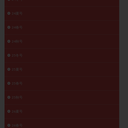
月経痛
未成熟卵
未熟卵
染色体検査
24夏号
染色体異常
栄養素
桑実胚移植
検査
橋本病
機能性不妊
正常形態率
正常胚
24春号
正常胚率
死産
治療のやめ時
治療計画
流産
流産対策
温活
漢方
無排卵
24秋号
無月経
無痛分娩
無精子症
無頭蓋症
25冬号
生活習慣
生理
生理不順
生理周期
生理痛
産み分け 妊活クイズ
甲状腺
25夏号
甲状腺ホルモン
甲状腺機能不全
男性ホルモン
男性不妊
病院選び
痛み
瘢痕症候群
25春号
着床
着床の検査
着床の窓
着床不全
25秋号
着床前診断
着床率
着床痛
着床障害
睡眠薬
禁欲
移植
移植のタイミング
26夏号
移植周期
移植後
移植後の過ごし方
移植時期
26春号
稽留流産
空胞
筋膜下筋腫
粘膜下筋腫