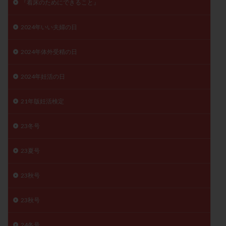
『着床のためにできること』
子宮奇形
子宮後屈
子宮筋腫
子宮筋腫，妊活クイズ
子宮腺筋症
子宮鏡検査
2024年いい夫婦の日
射精障害
屈折
帝王切開
帝王切開瘢痕症候群
2024年体外受精の日
後屈子宮
性交渉
性交障害
性感染症
性行為
慢性子宮内膜炎
成熟卵
抗TPO抗体
2024年妊活の日
抗うつ剤
抗カルジオリピン抗体
抗セントロメア抗体
抗リン脂質抗体
抗核抗体
21年版妊活検定
抗生剤
抗精子抗体
抗酸化成分
排卵
23冬号
排卵予定日
排卵出血
排卵刺激
排卵周期
排卵周期法
排卵日
排卵日検査薬
排卵検査薬
23夏号
排卵痛
排卵誘発
排卵誘発剤
排卵誘発法
23秋号
排卵障害
採卵
採卵後の過ごし方
採卵数
採精
断乳
新鮮卵子
新鮮精子
23秋号
新鮮胚移植
早期卵巣不全
早発卵巣不全
更年期
月経不順
月経周期
月経困難
24冬号