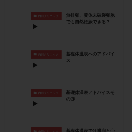
保険適用
偽嚢胞
偽閉経療法
先天性甲状腺機能低下症
先進医療
免疫異常
無排卵、黄体未破裂卵胞
内田クリニック
でも自然妊娠できる？
内膜スクラッチ
再発率
再開
凍結卵
凍結卵子
凍結卵移送
凍結精子
凍結胚
凍結胚盤胞
凍結胚移植
凍結胚移植移植
出産リスク
出産後
出血性黄体
分割胚
基礎体温表へのアドバイ
内田クリニック
分割胚凍結
初期胚
初期胚凍結
初期胚移植
ス
初診
刺激周期
刺激方法
刺激法
前核期凍結
副作用
化学流産
医療保険
卵の数
卵の質
卵の輸送
卵子
基礎体温表アドバイスそ
卵子の老化
卵子の質
卵子凍結
卵子提供
内田クリニック
の③
卵巣
卵巣の吊り上げ
卵巣刺激
卵巣嚢腫
卵巣多孔
卵巣年齢
卵巣機能
卵巣機能不全
卵巣機能低下
卵巣過剰刺激症候群
卵管
卵管切除
卵管卵巣膿瘍
卵管水腫
卵管狭窄
基礎体温表では排卵と〇
内田クリニック