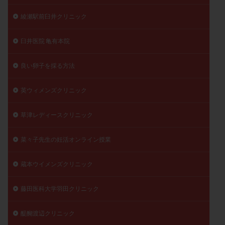
綾瀬駅前臼井クリニック
臼井医院 亀有本院
良い卵子を採る方法
英ウィメンズクリニック
草津レディースクリニック
菜々子先生の妊活オンライン授業
蔵本ウイメンズクリニック
藤田医科大学羽田クリニック
醍醐渡辺クリニック