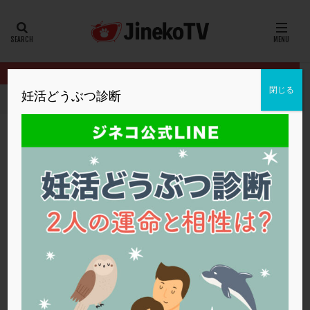
カテゴリー
タグ
閉じる
妊活どうぶつ診断
HOME
クリニック別
内田クリニック
流産後の妊活再開はいつ
20代
22冬
2人目妊活
2個戻し
2個移植
30代
3個移植
40代
AID
ALICE
AMH
ART
BMI
CD138
DC胚
DFI
流産後の妊活再開はいつごろ？
DHEA
E2
EMMA
EndomeTRIO検査
内田クリニック
妊活
,
流産
ERA
ERA検査
ERPeak
FSH
FST
FTカテーテル
hCG
IMSI
L-カルニチン
内田クリニック
LH
LUF
MD-TESE
MRワクチン
MTHFR
NIPT
NK活性
NK細胞
OHSS
P4
PCO
PCOS
PCOS，妊活クイズ
PCPS
PFC-FD療法
PGT-A
PICSI
PMS
PPOS法