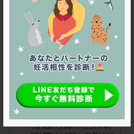
PQQ
PRP療法
SEET法
SLE
TESE
Th検査
TORIO検査
TRIO検査
ZyMot
アシストハッチング
アスピリン
アンタゴニスト法
アンチエイジング
インスリン抵抗性
イントラリピッド
ウトロゲスタン
エコー
エストラーナテープ
エストロゲン
オビドレル
おりもの
カウフマン療法
カウンセリング
ガニレスト
カバサール
カフェイン
カルシウムイオノファ
カンジタ
クラミジア
クリニック選び
グレード
クロミッド
あぴさん（29
歳） ■治療ステージ：
まだ通院していない
クロミフェン
ゴナールエフ
コロナウイルス
コロナワクチン
サウナ
サプリ
サプリメント
≪質問≫流産後の妊活は、生理を何回見送っ
シート法
シェーングレン症候群
ショート法
た方がいいでしょうか? 担当医は1回見送っ
シリンジ法
スクラッチ
ステップアップ
たら大丈夫と言っていましたが、普通はどれ
くらい見送った方が良いのでしょうか? 早く
ステップダウン
ストレス
スプリット