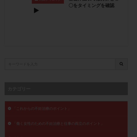
〇をタイミングを確認
卵管留血症
卵管通水
卵管造影
卵管造影検査
卵管閉塞
卵胞
卵質
原因不明
双子
反復流産
反復着床不全
受精
受精卵
受精卵凍結
受精率
受精障害
喫煙
培養
培養士
基礎体温
基礎体温表
変形卵
変性卵
多嚢胞性卵巣症候群
多核受精
多精子授精
夫婦生活
奇形率
妊娠
妊娠リスク
妊娠初期
妊娠判定
妊娠検査薬
妊娠率
妊娠継続
妊娠継続率
妊活
妊活クイズ
妊活デビュー
妊活再開
カテゴリー
婦人科疾患
子宮
子宮内フローラ
子宮内細菌叢検査
子宮内膜
子宮内膜ポリープ
「これからの不妊治療のポイント」
子宮内膜受容能検査
子宮内膜炎
「働く女性のための不妊治療と仕事の両立のポイント」
子宮内膜異型増殖症
子宮内膜症
子宮内膜症性嚢胞
子宮卵管造影検査
子宮収縮
子宮外妊娠