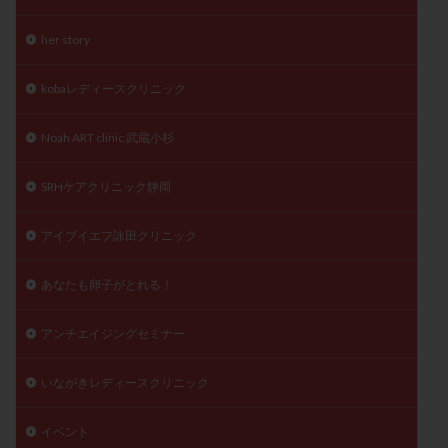
精子
精子の質
精子凍結
精子提供
her story
精子減少症
精子無力症
精液検査
精神安定剤
精索静脈瘤
糖質
経血量
経過措置
kobaレディースクリニック
絨毛染色体検査
絨毛組織
絨毛膜下血腫
Noah ART clinic 武蔵小杉
肝機能障害
肥満
胎嚢
胎盤ポリープ
胚
胚培養
胚盤胞
胚盤胞到達率
胚盤胞移植
SRHケアクリニック静岡
胚移植
腹腔鏡手術
腹腔鏡検査
膣内射精障害
膿精液症
自己注射
自然周期
自然妊娠
アイブイエフ詠田クリニック
自然排卵周期
自然移植周期
自費診療
良好胚
あなたも卵子がとれる！
良好胚盤胞
葉酸
融解方法
血流改善
視床下部
貧血
貯卵
費用
転座
アンチエイジングセミナー
転院
透明帯除去培養
通院
通院回数
通院頻度
連続採卵
運動
過分割胚
いながきレディースクリニック
過食嘔吐
遺伝子異常
遺残卵胞
遺残胎盤
イベント
里親
閉塞性無精子症
閉経
陰性