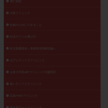
厚仁病院
大島クリニック
妊娠のためにできること
妊活サプリの選び方
妊活基礎講座＜基礎体温表解説編＞
山下レディースクリニック
山形大手町ARTクリニック川越医院
峯レディースクリニック
広島HARTクリニック
明大前アートクリニック