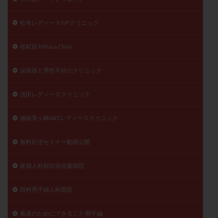
松本レディースIVFクリニック
桂駅前 Mihara Clinic
泌尿器と男性不妊のクリニック
浅田レディースクリニック
湘南茅ヶ崎ARTレディースクリニック
無料妊活セミナー動画公開
産婦人科舘出張佐藤病院
田村秀子婦人科医院
着床のためにできること 卵子編