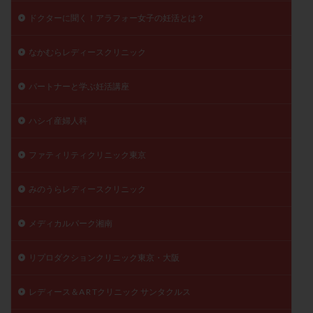
ドクターに聞く！アラフォー女子の妊活とは？
なかむらレディースクリニック
パートナーと学ぶ妊活講座
ハシイ産婦人科
ファティリティクリニック東京
みのうらレディースクリニック
メディカルパーク湘南
リプロダクションクリニック東京・大阪
レディース＆A R Tクリニック サンタクルス