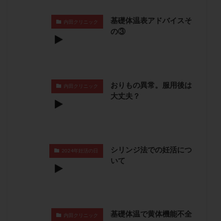
保険適用
偽嚢胞
偽閉経療法
基礎体温表アドバイスそ
先天性甲状腺機能低下症
先進医療
免疫異常
内田クリニック
の③
内膜スクラッチ
再発率
再開
凍結卵
凍結卵子
凍結卵移送
凍結精子
凍結胚
凍結胚盤胞
凍結胚移植
凍結胚移植移植
出産リスク
出産後
出血性黄体
分割胚
おりもの異常。服用後は
内田クリニック
大丈夫？
分割胚凍結
初期胚
初期胚凍結
初期胚移植
初診
刺激周期
刺激方法
刺激法
前核期凍結
副作用
化学流産
医療保険
卵の数
卵の質
卵の輸送
卵子
シリンジ法での妊活につ
2024年妊活の日
卵子の老化
卵子の質
卵子凍結
卵子提供
いて
卵巣
卵巣の吊り上げ
卵巣刺激
卵巣嚢腫
卵巣多孔
卵巣年齢
卵巣機能
卵巣機能不全
卵巣機能低下
卵巣過剰刺激症候群
卵管
基礎体温で黄体機能不全
卵管切除
卵管卵巣膿瘍
卵管水腫
卵管狭窄
内田クリニック