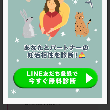
PQQ
PRP療法
SEET法
SLE
TESE
Th検査
TORIO検査
TRIO検査
ZyMot
アシストハッチング
アスピリン
アンタゴニスト法
アンチエイジング
インスリン抵抗性
イントラリピッド
ウトロゲスタン
エコー
エストラーナテープ
エストロゲン
オビドレル
おりもの
カウフマン療法
カウンセリング
ガニレスト
カバサール
カフェイン
カルシウムイオノファ
カンジタ
クラミジア
クリニック選び
グレード
クロミッド
現在
38
歳です。
クロミフェン
ゴナールエフ
コロナウイルス
基礎体温表を見ても排卵日がいつかわかりま
コロナワクチン
サウナ
サプリ
サプリメント
せん。
シート法
シェーングレン症候群
ショート法
卵の質をよくするために自分でできることが
シリンジ法
スクラッチ
ステップアップ
あれば教えてください。
ステップダウン
ストレス
スプリット