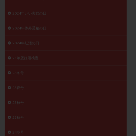
子宮奇形
子宮後屈
子宮筋腫
2024年いい夫婦の日
子宮筋腫，妊活クイズ
子宮腺筋症
子宮鏡検査
射精障害
屈折
帝王切開
帝王切開瘢痕症候群
2024年体外受精の日
後屈子宮
性交渉
性交障害
性感染症
性行為
慢性子宮内膜炎
成熟卵
抗TPO抗体
2024年妊活の日
抗うつ剤
抗カルジオリピン抗体
21年版妊活検定
抗セントロメア抗体
抗リン脂質抗体
抗核抗体
抗生剤
抗精子抗体
抗酸化成分
排卵
23冬号
排卵予定日
排卵出血
排卵刺激
排卵周期
排卵周期法
排卵日
排卵日検査薬
排卵検査薬
23夏号
排卵痛
排卵誘発
排卵誘発剤
排卵誘発法
23秋号
排卵障害
採卵
採卵後の過ごし方
採卵数
採精
断乳
新鮮卵子
新鮮精子
23秋号
新鮮胚移植
早期卵巣不全
早発卵巣不全
24冬号
更年期
月経不順
月経周期
月経困難