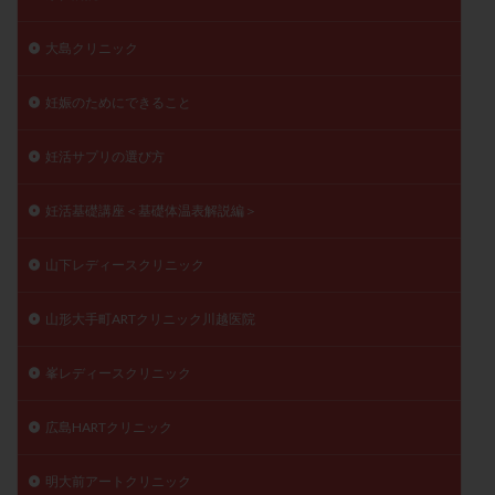
大島クリニック
妊娠のためにできること
妊活サプリの選び方
妊活基礎講座＜基礎体温表解説編＞
山下レディースクリニック
山形大手町ARTクリニック川越医院
峯レディースクリニック
広島HARTクリニック
明大前アートクリニック