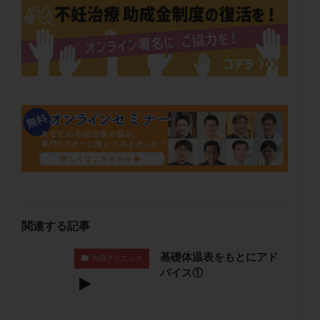
メンタル
モザイク杯
モザイク胚
ラクトバチルス
ラクトフェリン
ラパロドリリング
リュープリン
リュープロレリン注射
ルトラール
レコベル
レトロゾール
レルミナ
ロバートソン
ロング法
一般不妊治療
下垂体不全
不妊
不妊検査
不妊治療
不妊治療後の過ごし方
不妊症
不妊鍼灸
不整脈
不正出血
不眠
不育症
不育症検査
両側卵管切除術
両卵管閉塞
中絶
中隔子宮
主治医変更
乏精子症
乳がん
乳酸菌
二人目不妊
二人目妊活
二段階胚移植
関連する記事
亜急性甲状腺炎
亜鉛
人工授精
低AMH
基礎体温表をもとにアド
内田クリニック
低グレード胚
低体重
低刺激
低年齢
バイス①
低温期
体づくり
体外受精
体質改善
体重増加
体重管理
体験談
保険診療