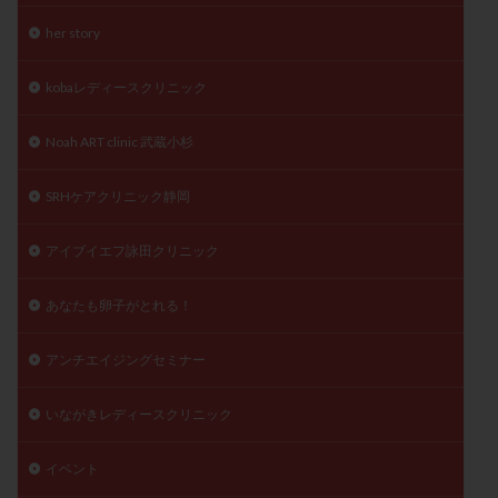
精子
精子の質
精子凍結
精子提供
her story
精子減少症
精子無力症
精液検査
精神安定剤
kobaレディースクリニック
精索静脈瘤
糖質
経血量
経過措置
絨毛染色体検査
絨毛組織
絨毛膜下血腫
Noah ART clinic 武蔵小杉
肝機能障害
肥満
胎嚢
胎盤ポリープ
胚
胚培養
胚盤胞
胚盤胞到達率
胚盤胞移植
SRHケアクリニック静岡
胚移植
腹腔鏡手術
腹腔鏡検査
膣内射精障害
アイブイエフ詠田クリニック
膿精液症
自己注射
自然周期
自然妊娠
自然排卵周期
自然移植周期
自費診療
良好胚
あなたも卵子がとれる！
良好胚盤胞
葉酸
融解方法
血流改善
視床下部
貧血
貯卵
費用
転座
アンチエイジングセミナー
転院
透明帯除去培養
通院
通院回数
いながきレディースクリニック
通院頻度
連続採卵
運動
過分割胚
過食嘔吐
遺伝子異常
遺残卵胞
遺残胎盤
イベント
里親
閉塞性無精子症
閉経
陰性