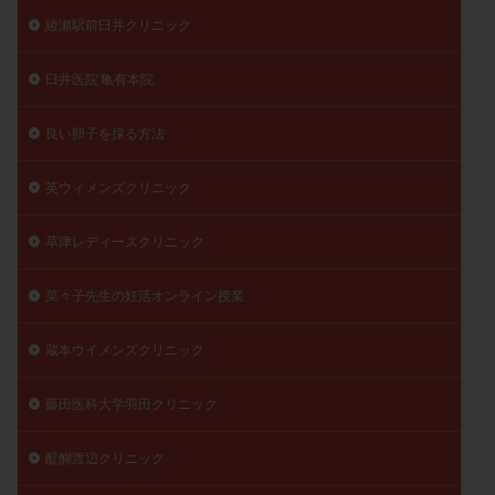
綾瀬駅前臼井クリニック
臼井医院 亀有本院
良い卵子を採る方法
英ウィメンズクリニック
草津レディースクリニック
菜々子先生の妊活オンライン授業
蔵本ウイメンズクリニック
藤田医科大学羽田クリニック
醍醐渡辺クリニック