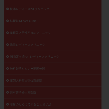
松本レディースIVFクリニック
桂駅前 Mihara Clinic
泌尿器と男性不妊のクリニック
浅田レディースクリニック
湘南茅ヶ崎ARTレディースクリニック
無料妊活セミナー動画公開
産婦人科舘出張佐藤病院
田村秀子婦人科医院
着床のためにできること 卵子編