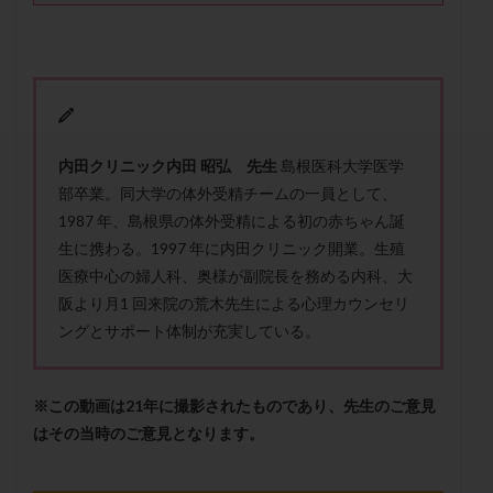
セカンドオピニオン
セックスレス
ダイエット
タイミング法
タイムラプス
ダイレクト分割
タクロリムス
チョコレート嚢胞
チラーヂン
トリオ検査
トリソミー
ネフローゼ症候群
ビタミンC
ビタミンD
ピックアップ障害
内田クリニック内田 昭弘 先生
島根医科大学医学
ビブラマイシン
ピル
フーナーテスト
部卒業。同大学の体外受精チームの一員として、
フェマーラ
フォリスチム
ブセレリン点鼻薬
1987 年、島根県の体外受精による初の赤ちゃん誕
ブライダルチェック
フラグメント
プラセンタ
生に携わる。1997 年に内田クリニック開業。生殖
医療中心の婦人科、奥様が副院長を務める内科、大
プラノバール
プラバノール
ふりかけ法
阪より月1 回来院の荒木先生による心理カウンセリ
プレコンセプション
プレドニン
プレマリン
ングとサポート体制が充実している。
プログラフ
プロゲステロン
プロテイン
プロバイオティクス
プロラクチン
ホルモン値
※この動画は21年に撮影されたものであり、先生のご意見
ホルモン投与
ホルモン注射
ホルモン補充周期
はその当時のご意見となります。
ホルモン補充法
ホルモン補充療法
マイクロポリープ
マルチビタミン
ミトコンドリア