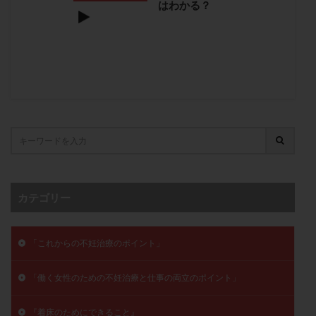
はわかる？
卵管留血症
卵管通水
卵管造影
卵管造影検査
卵管閉塞
卵胞
卵質
原因不明
双子
反復流産
反復着床不全
受精
受精卵
受精卵凍結
受精率
受精障害
喫煙
培養
培養士
基礎体温
基礎体温表
変形卵
変性卵
多嚢胞性卵巣症候群
多核受精
多精子授精
夫婦生活
奇形率
妊娠
妊娠リスク
妊娠初期
妊娠判定
妊娠検査薬
妊娠率
妊娠継続
妊娠継続率
妊活
カテゴリー
妊活クイズ
妊活デビュー
妊活再開
婦人科疾患
子宮
子宮内フローラ
「これからの不妊治療のポイント」
子宮内細菌叢検査
子宮内膜
子宮内膜ポリープ
子宮内膜受容能検査
子宮内膜炎
「働く女性のための不妊治療と仕事の両立のポイント」
子宮内膜異型増殖症
子宮内膜症
子宮内膜症性嚢胞
子宮卵管造影検査
子宮収縮
子宮外妊娠
『着床のためにできること』