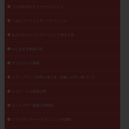
うつのみやレディースクリニック
陽性反応
顕微
顕微授精
風疹
食事
食生活
養子縁組
骨盤腹膜炎
高AMH
うめだファティリティークリニック
高FSH
高プロラクチン血症
高刺激
高年齢
高温期
高齢
高齢出産
黄体ホルモン
おおのたウィメンズクリニック埼玉大宮
黄体化未破裂卵胞
黄体未破裂化卵胞
黄体機能不全
かしわざき産婦人科
黄体補充
サプリメント講座
検索
ステップアップの時に考える、妊娠しやすい体づくり
セント・ルカ産婦人科
セントマザー産婦人科医院
ソフィアレディー スクリニック水道町