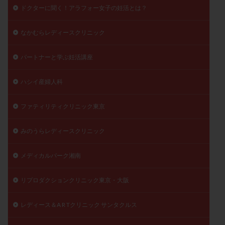
ドクターに聞く！アラフォー女子の妊活とは？
なかむらレディースクリニック
パートナーと学ぶ妊活講座
ハシイ産婦人科
ファティリティクリニック東京
みのうらレディースクリニック
メディカルパーク湘南
リプロダクションクリニック東京・大阪
レディース＆A R Tクリニック サンタクルス