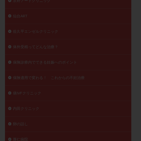
京野アートクリニック
仙台ART
佐久平エンゼルクリニック
体外受精ってどんな治療？
保険診療内でできる妊娠へのポイント
保険適用で変わる！ これからの不妊治療
俵IVFクリニック
内田クリニック
卵の話し
厚仁病院