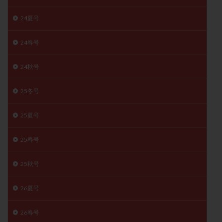
月経痛
未成熟卵
未熟卵
染色体検査
24夏号
染色体異常
栄養素
桑実胚移植
検査
橋本病
機能性不妊
正常形態率
正常胚
24春号
正常胚率
死産
治療のやめ時
治療計画
24秋号
流産
流産対策
温活
漢方
無排卵
無月経
無痛分娩
無精子症
無頭蓋症
25冬号
生活習慣
生理
生理不順
生理周期
生理痛
産み分け 妊活クイズ
甲状腺
25夏号
甲状腺ホルモン
甲状腺機能不全
男性ホルモン
25春号
男性不妊
病院選び
痛み
瘢痕症候群
着床
着床の検査
着床の窓
着床不全
25秋号
着床前診断
着床率
着床痛
着床障害
26夏号
睡眠薬
禁欲
移植
移植のタイミング
移植周期
移植後
移植後の過ごし方
移植時期
26春号
稽留流産
空胞
筋膜下筋腫
粘膜下筋腫