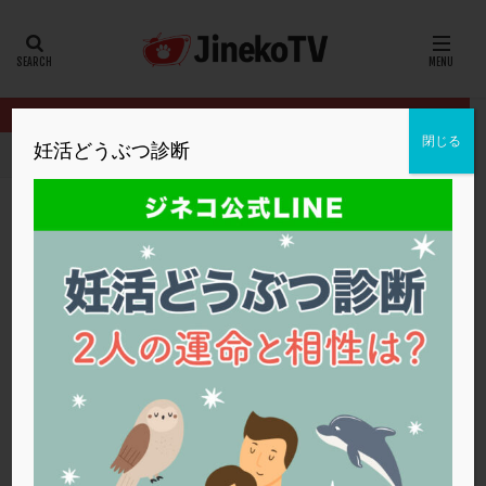
カテゴリー
タグ
閉じる
妊活どうぶつ診断
HOME
クリニック別
内田クリニック
排卵のタイミングは？
20代
22冬
2人目妊活
2個戻し
2個移植
30代
3個移植
40代
AID
ALICE
AMH
ART
BMI
CD138
DC胚
DFI
排卵のタイミングは？
DHEA
E2
EMMA
EndomeTRIO検査
内田クリニック
卵の質
,
基礎体温表
ERA
ERA検査
ERPeak
FSH
FST
FTカテーテル
hCG
IMSI
L-カルニチン
内田クリニック
LH
LUF
MD-TESE
MRワクチン
MTHFR
NIPT
NK活性
NK細胞
OHSS
P4
PCO
PCOS
PCOS，妊活クイズ
PCPS
PFC-FD療法
PGT-A
PICSI
PMS
PPOS法