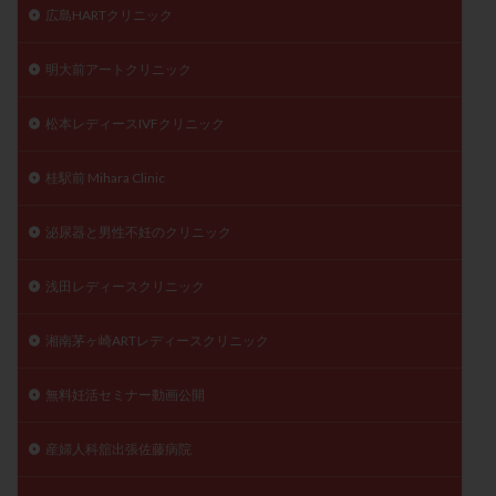
広島HARTクリニック
明大前アートクリニック
松本レディースIVFクリニック
桂駅前 Mihara Clinic
泌尿器と男性不妊のクリニック
浅田レディースクリニック
湘南茅ヶ崎ARTレディースクリニック
無料妊活セミナー動画公開
産婦人科舘出張佐藤病院