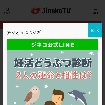
カテゴリー
タグ
閉じる
妊活どうぶつ診断
HOME
クリニック別
内田クリニック
妊活を開始する上でのア
20代
22冬
2人目妊活
2個戻し
2個移植
30代
3個移植
40代
AID
ALICE
AMH
ART
BMI
CD138
DC胚
DFI
妊活を開始する上でのアドバイスについて
DHEA
E2
EMMA
EndomeTRIO検査
内田クリニック
サプリメント
ERA
ERA検査
ERPeak
FSH
FST
FTカテーテル
hCG
IMSI
L-カルニチン
内田クリニック
LH
LUF
MD-TESE
MRワクチン
MTHFR
NIPT
NK活性
NK細胞
OHSS
P4
PCO
PCOS
PCOS，妊活クイズ
PCPS
PFC-FD療法
PGT-A
PICSI
PMS
PPOS法