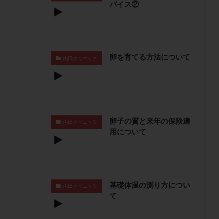
バイス②
保険適用
偽嚢胞
偽閉経療法
先天性甲状腺機能低下症
先進医療
免疫異常
内膜スクラッチ
再発率
再開
凍結卵
凍結卵子
凍結卵移送
凍結精子
凍結胚
卵を育てる方法について
内田クリニック
凍結胚盤胞
凍結胚移植
凍結胚移植移植
出産リスク
出産後
出血性黄体
分割胚
分割胚凍結
初期胚
初期胚凍結
初期胚移植
初診
刺激周期
刺激方法
刺激法
卵子の質と来年の保険適
内田クリニック
前核期凍結
副作用
化学流産
医療保険
用について
卵の数
卵の質
卵の輸送
卵子
卵子の老化
卵子の質
卵子凍結
卵子提供
卵巣
卵巣の吊り上げ
卵巣刺激
卵巣嚢腫
卵巣多孔
卵巣年齢
卵巣機能
卵巣機能不全
基礎体温の測り方につい
内田クリニック
て
卵巣機能低下
卵巣過剰刺激症候群
卵管
卵管切除
卵管卵巣膿瘍
卵管水腫
卵管狭窄