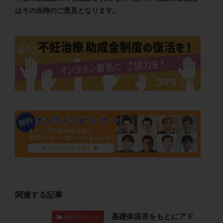
メンタル
モザイク杯
モザイク胚
はその当時のご意見となります。
ラクトバチルス
ラクトフェリン
ラパロドリリング
リュープリン
リュープロレリン注射
ルトラール
レコベル
レトロゾール
レルミナ
ロバートソン
ロング法
一般不妊治療
下垂体不全
不妊
不妊検査
不妊治療
不妊治療後の過ごし方
不妊症
不妊鍼灸
不整脈
不正出血
不眠
不育症
不育症検査
両側卵管切除術
両卵管閉塞
中絶
中隔子宮
主治医変更
乏精子症
乳がん
乳酸菌
二人目不妊
二人目妊活
二段階胚移植
亜急性甲状腺炎
亜鉛
人工授精
低AMH
低グレード胚
低体重
低刺激
低年齢
関連する記事
低温期
体づくり
体外受精
体質改善
基礎体温表をもとにアド
体重増加
体重管理
体験談
保険診療
内田クリニック