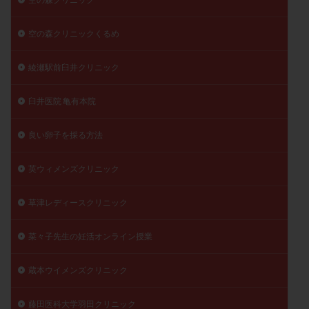
空の森クリニックくるめ
綾瀬駅前臼井クリニック
臼井医院 亀有本院
良い卵子を採る方法
英ウィメンズクリニック
草津レディースクリニック
菜々子先生の妊活オンライン授業
蔵本ウイメンズクリニック
藤田医科大学羽田クリニック