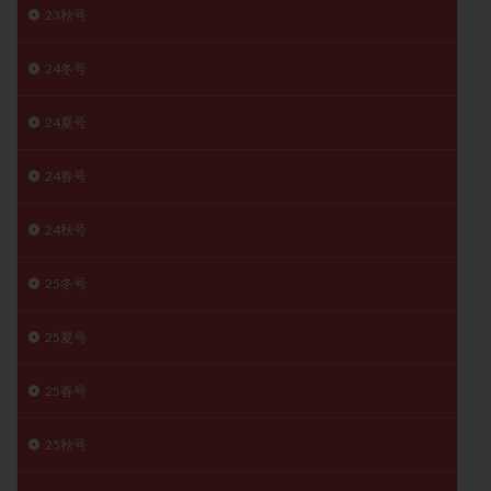
23秋号
月経痛
未成熟卵
未熟卵
染色体検査
染色体異常
栄養素
桑実胚移植
検査
24冬号
橋本病
機能性不妊
正常形態率
正常胚
正常胚率
死産
治療のやめ時
治療計画
24夏号
流産
流産対策
温活
漢方
無排卵
24春号
無月経
無痛分娩
無精子症
無頭蓋症
生活習慣
生理
生理不順
生理周期
24秋号
生理痛
産み分け 妊活クイズ
甲状腺
25冬号
甲状腺ホルモン
甲状腺機能不全
男性ホルモン
男性不妊
病院選び
痛み
瘢痕症候群
25夏号
着床
着床の検査
着床の窓
着床不全
着床前診断
着床率
着床痛
着床障害
25春号
睡眠薬
禁欲
移植
移植のタイミング
25秋号
移植周期
移植後
移植後の過ごし方
移植時期
稽留流産
空胞
筋膜下筋腫
粘膜下筋腫