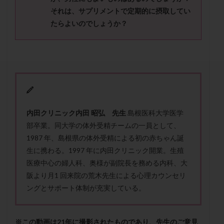
セカンドオピニオン
セックスレス
ダイエット
それは、サプリメントで定期的に摂取してい
タイミング法
タイムラプス
ダイレクト分割
たらよいのでしょうか？
タクロリムス
チョコレート嚢胞
チラーヂン
トリオ検査
トリソミー
ネフローゼ症候群
ビタミンC
ビタミンD
ピックアップ障害
ビブラマイシン
ピル
フーナーテスト
フェマーラ
フォリスチム
ブセレリン点鼻薬
ブライダルチェック
フラグメント
プラセンタ
内田クリニック内田 昭弘 先生
島根医科大学医学
部卒業。同大学の体外受精チームの一員として、
プラノバール
プラバノール
ふりかけ法
1987 年、島根県の体外受精による初の赤ちゃん誕
プレコンセプション
プレドニン
プレマリン
生に携わる。1997 年に内田クリニック開業。生殖
プログラフ
プロゲステロン
プロテイン
医療中心の婦人科、奥様が副院長を務める内科、大
プロバイオティクス
プロラクチン
ホルモン値
阪より月1 回来院の荒木先生による心理カウンセリ
ホルモン投与
ホルモン注射
ホルモン補充周期
ングとサポート体制が充実している。
ホルモン補充法
ホルモン補充療法
マイクロポリープ
マルチビタミン
ミトコンドリア
※この動画は21年に撮影されたものであり、先生のご意見