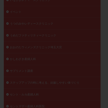
陽性反応
顕微
顕微授精
風疹
食事
イベント
食生活
養子縁組
骨盤腹膜炎
高AMH
高FSH
高プロラクチン血症
高刺激
高年齢
うつのみやレディースクリニック
高温期
高齢
高齢出産
黄体ホルモン
黄体化未破裂卵胞
黄体未破裂化卵胞
黄体機能不全
うめだファティリティークリニック
黄体補充
おおのたウィメンズクリニック埼玉大宮
検索
かしわざき産婦人科
サプリメント講座
ステップアップの時に考える、妊娠しやすい体づくり
セント・ルカ産婦人科
セントマザー産婦人科医院