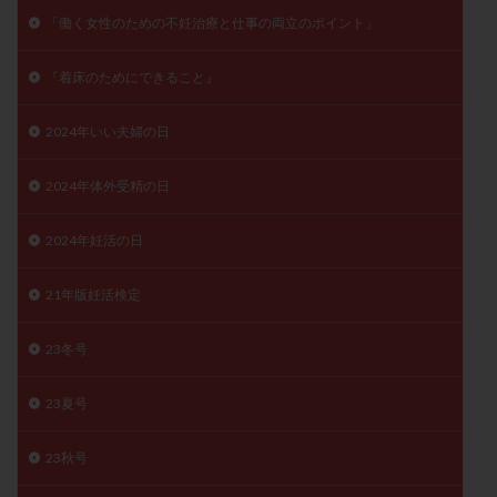
子宮奇形
子宮後屈
子宮筋腫
「働く女性のための不妊治療と仕事の両立のポイント」
子宮筋腫，妊活クイズ
子宮腺筋症
子宮鏡検査
『着床のためにできること』
射精障害
屈折
帝王切開
帝王切開瘢痕症候群
後屈子宮
性交渉
性交障害
性感染症
2024年いい夫婦の日
性行為
慢性子宮内膜炎
成熟卵
抗TPO抗体
2024年体外受精の日
抗うつ剤
抗カルジオリピン抗体
抗セントロメア抗体
抗リン脂質抗体
抗核抗体
2024年妊活の日
抗生剤
抗精子抗体
抗酸化成分
排卵
排卵予定日
排卵出血
排卵刺激
排卵周期
21年版妊活検定
排卵周期法
排卵日
排卵日検査薬
排卵検査薬
23冬号
排卵痛
排卵誘発
排卵誘発剤
排卵誘発法
排卵障害
採卵
採卵後の過ごし方
採卵数
23夏号
採精
断乳
新鮮卵子
新鮮精子
新鮮胚移植
早期卵巣不全
早発卵巣不全
23秋号
更年期
月経不順
月経周期
月経困難