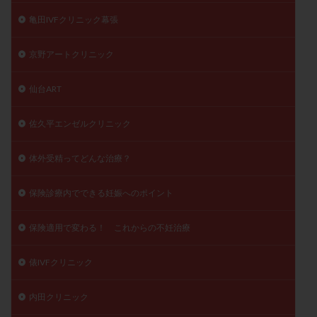
亀田IVFクリニック幕張
京野アートクリニック
仙台ART
佐久平エンゼルクリニック
体外受精ってどんな治療？
保険診療内でできる妊娠へのポイント
保険適用で変わる！ これからの不妊治療
俵IVFクリニック
内田クリニック