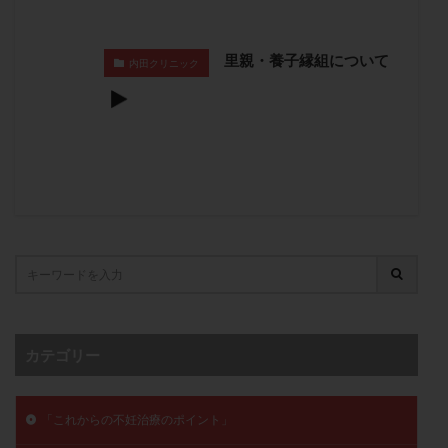
卵管留血症
卵管通水
卵管造影
卵管造影検査
卵管閉塞
卵胞
卵質
原因不明
双子
里親・養子縁組について
内田クリニック
反復流産
反復着床不全
受精
受精卵
受精卵凍結
受精率
受精障害
喫煙
培養
培養士
基礎体温
基礎体温表
変形卵
変性卵
多嚢胞性卵巣症候群
多核受精
多精子授精
夫婦生活
奇形率
妊娠
妊娠リスク
妊娠初期
妊娠判定
妊娠検査薬
妊娠率
妊娠継続
妊娠継続率
妊活
妊活クイズ
妊活デビュー
妊活再開
婦人科疾患
子宮
子宮内フローラ
子宮内細菌叢検査
子宮内膜
子宮内膜ポリープ
カテゴリー
子宮内膜受容能検査
子宮内膜炎
子宮内膜異型増殖症
子宮内膜症
子宮内膜症性嚢胞
「これからの不妊治療のポイント」
子宮卵管造影検査
子宮収縮
子宮外妊娠