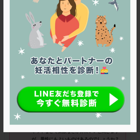
PQQ
PRP療法
SEET法
SLE
TESE
Th検査
TORIO検査
TRIO検査
ZyMot
アシストハッチング
アスピリン
アンタゴニスト法
アンチエイジング
インスリン抵抗性
イントラリピッド
ウトロゲスタン
エコー
エストラーナテープ
エストロゲン
オビドレル
おりもの
カウフマン療法
カウンセリング
ガニレスト
カバサール
カフェイン
カルシウムイオノファ
カンジタ
クラミジア
クリニック選び
グレード
クロミッド
妻
33
歳、夫
34
歳
生理周期約
36〜40
日
クロミフェン
ゴナールエフ
コロナウイルス
今月から夫と同居が始まります。
(
仕事の都
コロナワクチン
サウナ
サプリ
サプリメント
合で入籍時からずっと別居でした。
)
シート法
シェーングレン症候群
ショート法
これから妊娠をできるようになりたいです。
シリンジ法
スクラッチ
ステップアップ
ネットなどで葉酸などが体にいいと聞きます
ステップダウン
ストレス
スプリット
が、男性にもよいものはあるのでしょうか？