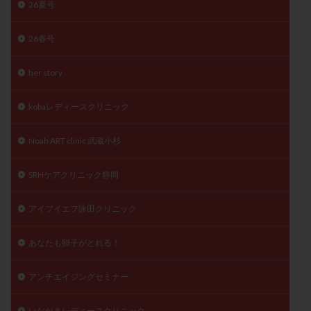
26夏号
精子
精子の質
精子凍結
精子提供
精子減少症
精子無力症
精液検査
精神安定剤
26春号
精索静脈瘤
糖質
経血量
経過措置
her story
絨毛染色体検査
絨毛組織
絨毛膜下血腫
肝機能障害
肥満
胎嚢
胎盤ポリープ
胚
kobaレディースクリニック
胚培養
胚盤胞
胚盤胞到達率
胚盤胞移植
胚移植
腹腔鏡手術
腹腔鏡検査
膣内射精障害
Noah ART clinic 武蔵小杉
膿精液症
自己注射
自然周期
自然妊娠
SRHケアクリニック静岡
自然排卵周期
自然移植周期
自費診療
良好胚
良好胚盤胞
葉酸
融解方法
血流改善
アイブイエフ詠田クリニック
視床下部
貧血
貯卵
費用
転座
あなたも卵子がとれる！
転院
透明帯除去培養
通院
通院回数
通院頻度
連続採卵
運動
過分割胚
アンチエイジングセミナー
過食嘔吐
遺伝子異常
遺残卵胞
遺残胎盤
里親
閉塞性無精子症
閉経
陰性
いながきレディースクリニック