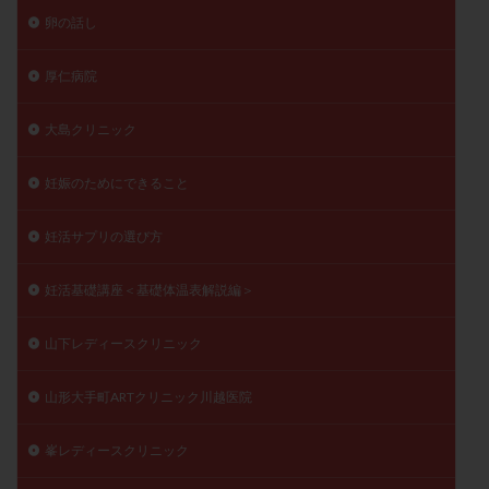
卵の話し
厚仁病院
大島クリニック
妊娠のためにできること
妊活サプリの選び方
妊活基礎講座＜基礎体温表解説編＞
山下レディースクリニック
山形大手町ARTクリニック川越医院
峯レディースクリニック