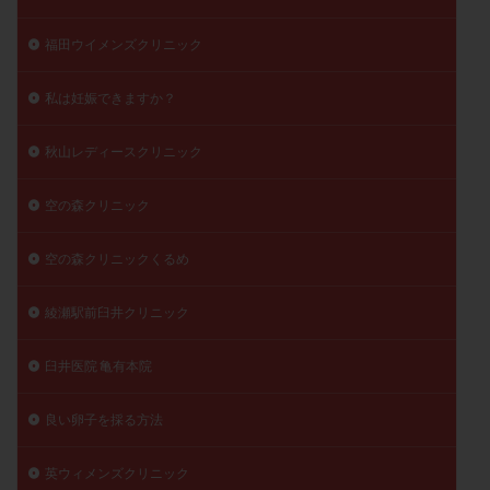
福田ウイメンズクリニック
私は妊娠できますか？
秋山レディースクリニック
空の森クリニック
空の森クリニックくるめ
綾瀬駅前臼井クリニック
臼井医院 亀有本院
良い卵子を採る方法
英ウィメンズクリニック