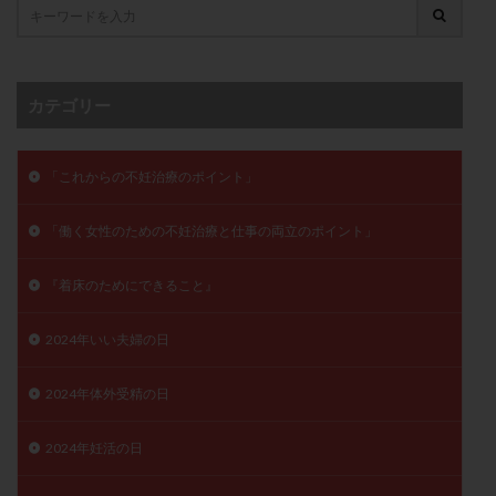
卵管留血症
卵管通水
卵管造影
卵管造影検査
卵管閉塞
卵胞
卵質
原因不明
双子
反復流産
反復着床不全
受精
受精卵
カテゴリー
受精卵凍結
受精率
受精障害
喫煙
培養
培養士
基礎体温
基礎体温表
変形卵
「これからの不妊治療のポイント」
変性卵
多嚢胞性卵巣症候群
多核受精
多精子授精
夫婦生活
奇形率
妊娠
「働く女性のための不妊治療と仕事の両立のポイント」
妊娠リスク
妊娠初期
妊娠判定
妊娠検査薬
妊娠率
妊娠継続
妊娠継続率
妊活
『着床のためにできること』
妊活クイズ
妊活デビュー
妊活再開
2024年いい夫婦の日
婦人科疾患
子宮
子宮内フローラ
子宮内細菌叢検査
子宮内膜
子宮内膜ポリープ
2024年体外受精の日
子宮内膜受容能検査
子宮内膜炎
2024年妊活の日
子宮内膜異型増殖症
子宮内膜症
子宮内膜症性嚢胞
子宮卵管造影検査
子宮収縮
子宮外妊娠