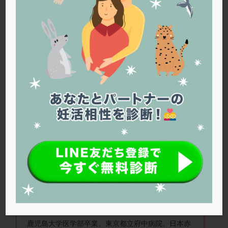
PQQ
PRP療法
SEET法
SLE
TESE
Th検査
TORIO検査
TRIO検査
ZyMot
アシストハッチング
アスピリン
アンタゴニスト法
アンチエイジング
インスリン抵抗性
イントラリピッド
ウトロゲスタン
エコー
エストラーナテープ
エストロゲン
オビドレル
おりもの
カウフマン療法
カウンセリング
ガニレスト
カバサール
カフェイン
カルシウムイオノファ
カンジタ
クラミジア
クリニック選び
グレード
クロミッド
BMI18以下だと妊娠しづらい？
クロミフェン
ゴナールエフ
コロナウイルス
コロナワクチン
サウナ
サプリ
サプリメント
シート法
シェーングレン症候群
ショート法
シリンジ法
スクラッチ
ステップアップ
佐久平エンゼルクリニック 政井 哲兵 先生
ステップダウン
ストレス
スプリット
鹿児島大学医学部卒業。東京都立府中病院、日本赤