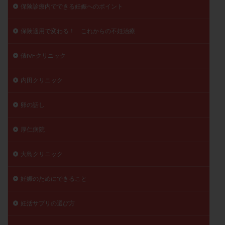
保険診療内でできる妊娠へのポイント
保険適用で変わる！ これからの不妊治療
俵IVFクリニック
内田クリニック
卵の話し
厚仁病院
大島クリニック
妊娠のためにできること
妊活サプリの選び方