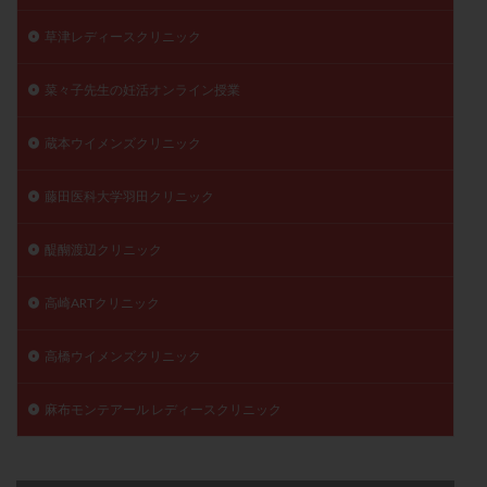
草津レディースクリニック
菜々子先生の妊活オンライン授業
蔵本ウイメンズクリニック
藤田医科大学羽田クリニック
醍醐渡辺クリニック
高崎ARTクリニック
高橋ウイメンズクリニック
麻布モンテアール レディースクリニック