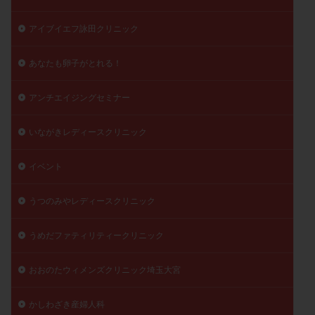
精子
精子の質
精子凍結
精子提供
アイブイエフ詠田クリニック
精子減少症
精子無力症
精液検査
精神安定剤
精索静脈瘤
糖質
経血量
経過措置
あなたも卵子がとれる！
絨毛染色体検査
絨毛組織
絨毛膜下血腫
アンチエイジングセミナー
肝機能障害
肥満
胎嚢
胎盤ポリープ
胚
胚培養
胚盤胞
胚盤胞到達率
胚盤胞移植
いながきレディースクリニック
胚移植
腹腔鏡手術
腹腔鏡検査
膣内射精障害
膿精液症
自己注射
自然周期
自然妊娠
イベント
自然排卵周期
自然移植周期
自費診療
良好胚
うつのみやレディースクリニック
良好胚盤胞
葉酸
融解方法
血流改善
視床下部
貧血
貯卵
費用
転座
うめだファティリティークリニック
転院
透明帯除去培養
通院
通院回数
通院頻度
連続採卵
運動
過分割胚
おおのたウィメンズクリニック埼玉大宮
過食嘔吐
遺伝子異常
遺残卵胞
遺残胎盤
かしわざき産婦人科
里親
閉塞性無精子症
閉経
陰性