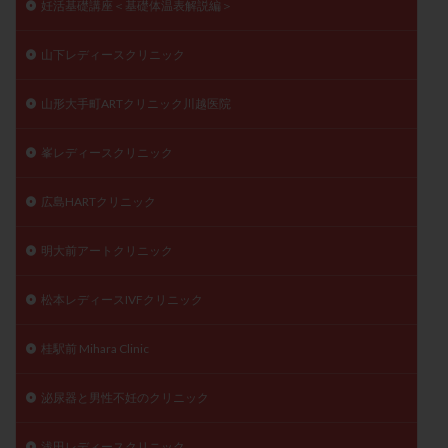
妊活基礎講座＜基礎体温表解説編＞
山下レディースクリニック
山形大手町ARTクリニック川越医院
峯レディースクリニック
広島HARTクリニック
明大前アートクリニック
松本レディースIVFクリニック
桂駅前 Mihara Clinic
泌尿器と男性不妊のクリニック
浅田レディースクリニック