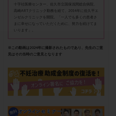
セカンドオピニオン
セックスレス
ダイエット
十字社医療センター、佐久市立国保浅間総合病院、
高崎ARTクリニック勤務を経て、2014年に佐久平エ
タイミング法
タイムラプス
ダイレクト分割
ンゼルクリニックを開院。「一人でも多くの患者さ
タクロリムス
チョコレート嚢胞
チラーヂン
まに幸せになっていただくために、努力を続けてま
トリオ検査
トリソミー
ネフローゼ症候群
いります」。
ビタミンC
ビタミンD
ピックアップ障害
ビブラマイシン
ピル
フーナーテスト
※この動画は2024年に撮影されたものであり、先生のご意
フェマーラ
フォリスチム
ブセレリン点鼻薬
見はその当時のご意見となります
ブライダルチェック
フラグメント
プラセンタ
プラノバール
プラバノール
ふりかけ法
プレコンセプション
プレドニン
プレマリン
プログラフ
プロゲステロン
プロテイン
プロバイオティクス
プロラクチン
ホルモン値
ホルモン投与
ホルモン注射
ホルモン補充周期
ホルモン補充法
ホルモン補充療法
マイクロポリープ
マルチビタミン
ミトコンドリア