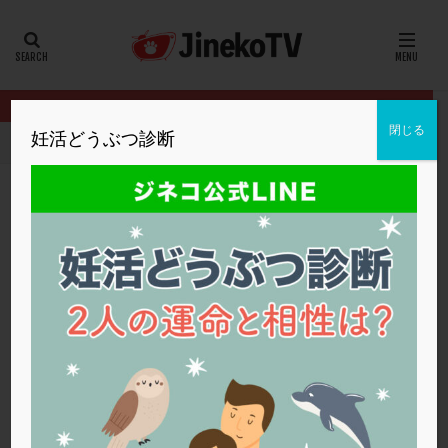
カテゴリー
タグ
閉じる
妊活どうぶつ診断
HOME
イベント
2024年妊活の日
BMI18以下だと妊娠しづら
20代
22冬
2人目妊活
2個戻し
2個移植
30代
3個移植
40代
AID
ALICE
AMH
ART
BMI
CD138
DC胚
DFI
BMI18以下だと妊娠しづらい？
DHEA
E2
EMMA
EndomeTRIO検査
2024年妊活の日
,
佐久平エンゼルクリニック
BMI
,
妊娠
ERA
ERA検査
ERPeak
FSH
FST
FTカテーテル
hCG
IMSI
L-カルニチン
2024年妊活の日
LH
LUF
MD-TESE
MRワクチン
MTHFR
NIPT
NK活性
NK細胞
OHSS
P4
PCO
PCOS
PCOS，妊活クイズ
PCPS
PFC-FD療法
PGT-A
PICSI
PMS
PPOS法