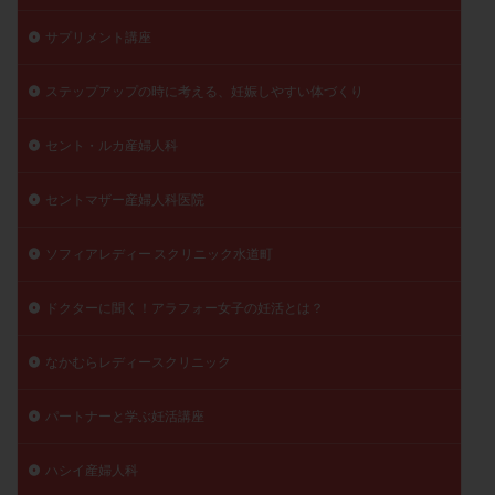
陽性反応
顕微
顕微授精
風疹
食事
サプリメント講座
食生活
養子縁組
骨盤腹膜炎
高AMH
ステップアップの時に考える、妊娠しやすい体づくり
高FSH
高プロラクチン血症
高刺激
高年齢
高温期
高齢
高齢出産
黄体ホルモン
セント・ルカ産婦人科
黄体化未破裂卵胞
黄体未破裂化卵胞
黄体機能不全
黄体補充
セントマザー産婦人科医院
検索
ソフィアレディー スクリニック水道町
ドクターに聞く！アラフォー女子の妊活とは？
なかむらレディースクリニック
パートナーと学ぶ妊活講座
ハシイ産婦人科