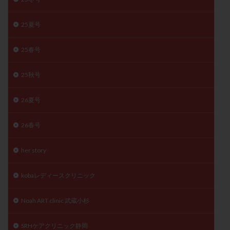
月経痛
未成熟卵
未熟卵
染色体検査
25夏号
染色体異常
栄養素
桑実胚移植
検査
橋本病
機能性不妊
正常形態率
正常胚
25春号
正常胚率
死産
治療のやめ時
治療計画
流産
流産対策
温活
漢方
無排卵
25秋号
無月経
無痛分娩
無精子症
無頭蓋症
26夏号
生活習慣
生理
生理不順
生理周期
生理痛
産み分け 妊活クイズ
甲状腺
26春号
甲状腺ホルモン
甲状腺機能不全
男性ホルモン
男性不妊
病院選び
痛み
瘢痕症候群
her story
着床
着床の検査
着床の窓
着床不全
kobaレディースクリニック
着床前診断
着床率
着床痛
着床障害
睡眠薬
禁欲
移植
移植のタイミング
Noah ART clinic 武蔵小杉
移植周期
移植後
移植後の過ごし方
移植時期
SRHケアクリニック静岡
稽留流産
空胞
筋膜下筋腫
粘膜下筋腫