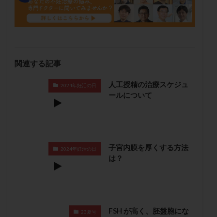
メンタル
モザイク杯
モザイク胚
ラクトバチルス
ラクトフェリン
ラパロドリリング
リュープリン
リュープロレリン注射
ルトラール
レコベル
レトロゾール
レルミナ
関連する記事
ロバートソン
ロング法
一般不妊治療
下垂体不全
不妊
不妊検査
不妊治療
人工授精の治療スケジュ
2024年妊活の日
不妊治療後の過ごし方
不妊症
不妊鍼灸
ールについて
不整脈
不正出血
不眠
不育症
不育症検査
両側卵管切除術
両卵管閉塞
中絶
中隔子宮
主治医変更
乏精子症
乳がん
子宮内膜を厚くする方法
2024年妊活の日
乳酸菌
二人目不妊
二人目妊活
二段階胚移植
は？
亜急性甲状腺炎
亜鉛
人工授精
低AMH
低グレード胚
低体重
低刺激
低年齢
低温期
体づくり
体外受精
体質改善
体重増加
体重管理
体験談
保険診療
FSH が高く、胚盤胞にな
23夏号