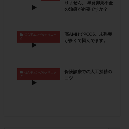
りません。 早発卵巣不全
保険適用
偽嚢胞
偽閉経療法
の治療が必要ですか？
先天性甲状腺機能低下症
先進医療
免疫異常
内膜スクラッチ
再発率
再開
凍結卵
凍結卵子
凍結卵移送
凍結精子
凍結胚
高AMHでPCOS。未熟卵
佐久平エンゼルクリニッ
凍結胚盤胞
凍結胚移植
凍結胚移植移植
ク
が多くて悩んでます。
出産リスク
出産後
出血性黄体
分割胚
分割胚凍結
初期胚
初期胚凍結
初期胚移植
初診
刺激周期
刺激方法
刺激法
保険診療での人工授精の
佐久平エンゼルクリニッ
前核期凍結
副作用
化学流産
医療保険
ク
コツ
卵の数
卵の質
卵の輸送
卵子
卵子の老化
卵子の質
卵子凍結
卵子提供
卵巣
卵巣の吊り上げ
卵巣刺激
卵巣嚢腫
卵巣多孔
卵巣年齢
卵巣機能
卵巣機能不全
卵巣機能低下
卵巣過剰刺激症候群
卵管
卵管切除
卵管卵巣膿瘍
卵管水腫
卵管狭窄