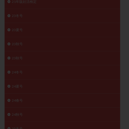
21年版妊活検定
子宮奇形
子宮後屈
子宮筋腫
子宮筋腫，妊活クイズ
子宮腺筋症
子宮鏡検査
23冬号
射精障害
屈折
帝王切開
帝王切開瘢痕症候群
23夏号
後屈子宮
性交渉
性交障害
性感染症
性行為
慢性子宮内膜炎
成熟卵
抗TPO抗体
23秋号
抗うつ剤
抗カルジオリピン抗体
抗セントロメア抗体
抗リン脂質抗体
抗核抗体
23秋号
抗生剤
抗精子抗体
抗酸化成分
排卵
24冬号
排卵予定日
排卵出血
排卵刺激
排卵周期
排卵周期法
排卵日
排卵日検査薬
排卵検査薬
24夏号
排卵痛
排卵誘発
排卵誘発剤
排卵誘発法
排卵障害
採卵
採卵後の過ごし方
採卵数
24春号
採精
断乳
新鮮卵子
新鮮精子
24秋号
新鮮胚移植
早期卵巣不全
早発卵巣不全
更年期
月経不順
月経周期
月経困難
25冬号